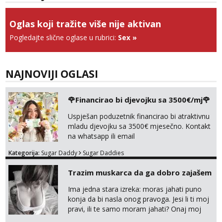
Obavijesti me kada se oslobodi
Oglas koji tražite više nije aktivan
Anđela
Čekam tvoj poziv!
Pogledajte slične oglase u rubrici:
Sex
»
Tel:
064/677-677
- Kod: #142
tel:0,93€ - mob:1,12€ min
NAJNOVIJI OGLASI
🌹Financirao bi djevojku sa 3500€/mj🌹
Uspješan poduzetnik financirao bi atraktivnu
mladu djevojku sa 3500€ mjesečno. Kontakt
na whatsapp ili email
Kategorija:
Sugar Daddy
Sugar Daddies
Trazim muskarca da ga dobro zajašem
Ima jedna stara izreka: moras jahati puno
konja da bi nasla onog pravoga. Jesi li ti moj
pravi, ili te samo moram jahati? Onaj moj
bivsi je bio samo konj hahahahah Klikni niže