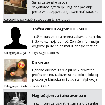
WhatsApp – ako znaš što želiš, bit će ti
Samo za ženske osobe
nagrađeno.
sex,diskrecija,zdravlje i higijena javljanje
preko WhatsApp,Viber!!!Ja sam muškarac 40
god. 180cm 105kg!!!BDSM I razno razni fetiši
Kategorija:
Sex
Muška osoba traži žensku osobu
sve stvar dogovora otvoren za sve
opcije!!!Parovi isto dobro došli!!!
Tražim curu u Zagrebu ili Splitu
Tražim curu za povremenu zabavu u Zagrebu
ili Splitu uz moju pomoć. Za više informacija i
dogovor javite se na mail ili google chat na
oneofakind999111@gmail.com
Kategorija:
Sugar Daddy
Sugar Daddies
Diskrecija
Ugodno društvo za sve prilike – diskretno i
profesionalno. Nalazim se na dobroj lokaciji,
prostor je klimatiziran i diskretan. Aplikacija
what sapp 0957660399.
Kategorija:
Osobni kontakti
ONA
Nagrađujem za tajnu avanturu
Tražim curu za diskretne susrete u Zagrebu i