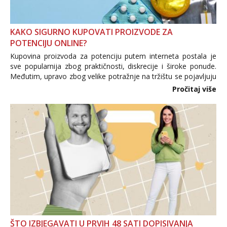
KAKO SIGURNO KUPOVATI PROIZVODE ZA
POTENCIJU ONLINE?
Kupovina proizvoda za potenciju putem interneta postala je
sve popularnija zbog praktičnosti, diskrecije i široke ponude.
Međutim, upravo zbog velike potražnje na tržištu se pojavljuju
i brojni krivotvoreni proizvodi, nepouzdane internetske
Pročitaj više
trgovine te proizvodi nepoznatog podrijetla. ...
ŠTO IZBJEGAVATI U PRVIH 48 SATI DOPISIVANJA