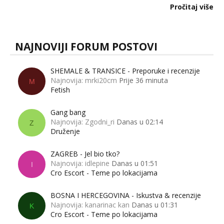
dalje izaziva burne rasprave. Što zapravo misle žene, a što
Pročitaj više
muškarci? Jesu...
NAJNOVIJI FORUM POSTOVI
SHEMALE & TRANSICE - Preporuke i recenzije
Najnovija: mrki20cm
Prije 36 minuta
M
Fetish
Gang bang
Najnovija: Zgodni_ri
Danas u 02:14
Z
Druženje
ZAGREB - Jel bio tko?
Najnovija: idlepine
Danas u 01:51
I
Cro Escort - Teme po lokacijama
BOSNA I HERCEGOVINA - Iskustva & recenzije
Najnovija: kanarinac kan
Danas u 01:31
K
Cro Escort - Teme po lokacijama