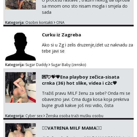
me tamo, cekam te!
sa mnom ono sto nisam mogla i smjela do
sada
Kategorija:
Osobni kontakti
ONA
Curku iz Zagreba
Ako si u Zg i zelis druzenje,izlet uz naknadu za
tebe javi se
Kategorija:
Sugar Daddy
Sugar Baby (zensko)
💌💘💝💗Ena playboy zečica-sisata
crnka (36) hot slike, videa i c2c💗
Tražiš pravu MILF ženu za sebe? Onda mi se
obavezno javi. Crna duga kosa koja prekriva
bujne grudi kakve još nisi vidio, čista
ŠESTICA! A usne? O usnama bolje da ni ne
Kategorija:
Cyber sex
Ženska osoba traži mušku osobu
pričam. Prave pune usne koje će ti se urezati
u pamćenje, jer vjeruj mi, takve još nisi vidio.
❤️‍🔥VATRENA MILF MAMA❤️‍🔥
Uvijek sam spremna za ONLOINE zabavu.
Volim vruće u porukama uz pokoju fotku.