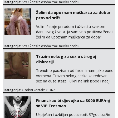
Kategorija:
Sex
Ženska osoba traži mušku osobu
na sexdater link i javi mi se tamo....
Želim da upoznam muškarca za dobar
provod 💋🌺
Volim šetnje prirodom i uživati u svakom
danu svog života. Ja sam vrlo pozitivna žena i
želim da upoznam muškarca za dobar
provod, naravno može i nešto više.💋🌺 Klikni
Kategorija:
Sex
Ženska osoba traži mušku osobu
na link ispod i nadji me tamo, cekam te!
Trazim nekog za sex u strogoj
diskreciji
Trenutno pauziram od faxa i imam jako puno
vremena. Trazim nekog decka za redovan
sex na duze staze! Klikni na link ispod i nadji
me tamo, cekam te!
Kategorija:
Osobni kontakti
ONA
Financirao bi djevojku sa 3000 EUR/mj
❤️ VIP Tretman
Uspješan i ozbiljan poduzetnik 37god tražim