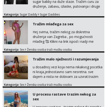
sugar babby na duže staze. Tražim curu za
druženje, zabavu, izlaske, putovanja i druge
lijepe stvari na obostranu korist. Ako si
Kategorija:
Sugar Daddy
Sugar Daddies
otvorena, komunikativna, zgodna i atraktivna
javi se na moj email:
Tražim mlađega za sex
markodalic37@gmail.com
Hej svima, tražim nekog za diskretna
druženja van Zagreba , po mogućnosti
mlađeg 🥰 Klikni na link ispod i nadji me
tamo, cekam te!
Kategorija:
Sex
Ženska osoba traži mušku osobu
Tražim malo nježnosti i razumjevanja
u dosadnoj vezi koja nema nikakvog pocetka
ni kraja,jednostavno sam nesretna. sve
dajem a nista ne dobivam za uzvrat.trazim
muskarca koji ce zadovoljiti moje potrebe,ne
Kategorija:
Sex
Ženska osoba traži mušku osobu
trazim puno samo malo njeznosti i
razumjevanja. volim njezan seks i njezne
U procesu rastave trazim nekog za
poljupce po tijelu koji me jako
sex
pale,obozavam kad muskarac preuzme
kontrolu . javi se :) Klikni na link ispod i nadji
U procesu rastave , trazim nekog da isproba