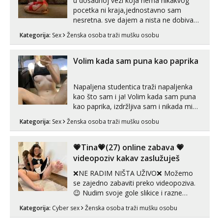
u dosadnoj vezi koja nema nikakvog
pocetka ni kraja,jednostavno sam
nesretna. sve dajem a nista ne dobivam
za uzvrat.trazim muskarca koji ce
Kategorija:
Sex
Ženska osoba traži mušku osobu
zadovoljiti moje potrebe,ne trazim puno
samo malo njeznosti i razumjevanja.
volim njezan seks i njezne poljupce po
Volim kada sam puna kao paprika
tijelu koji me jako pale,obozavam kad
muskar...
Napaljena studentica traži napaljenka
kao što sam i ja! Volim kada sam puna
kao paprika, izdržljiva sam i nikada mi
nije dosta seksa. Volim grubi seks i više
Kategorija:
Sex
Ženska osoba traži mušku osobu
puta dnevno bilo kad i bilo gdje zato se
javi što prije da me isprobaš Klikni na
link ispod i nadji me tamo, cekam te!
💗Tina💗(27) online zabava 💗
videopoziv kakav zaslužuješ
❌NE RADIM NIŠTA UŽIVO❌ Možemo
se zajedno zabaviti preko videopoziva.
😉 Nudim svoje gole slikice i razne
videouradke. 🤩 Za online zabavu pošalji
Kategorija:
Cyber sex
Ženska osoba traži mušku osobu
poruku na Whatsapp, Telegram ili Viber.