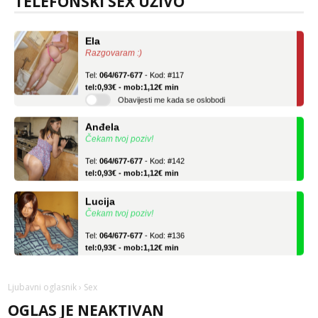
TELEFONSKI SEX UŽIVO
tel:0,93€ - mob:1,12€ min
Ela
Razgovaram :)
Tel:
064/677-677
- Kod: #117
tel:0,93€ - mob:1,12€ min
Obavijesti me kada se oslobodi
Anđela
Čekam tvoj poziv!
Tel:
064/677-677
- Kod: #142
tel:0,93€ - mob:1,12€ min
Lucija
Čekam tvoj poziv!
Tel:
064/677-677
- Kod: #136
tel:0,93€ - mob:1,12€ min
Ela
Razgovaram :)
Ljubavni oglasnik
› Sex
Tel:
064/677-677
- Kod: #117
OGLAS JE NEAKTIVAN
tel:0,93€ - mob:1,12€ min