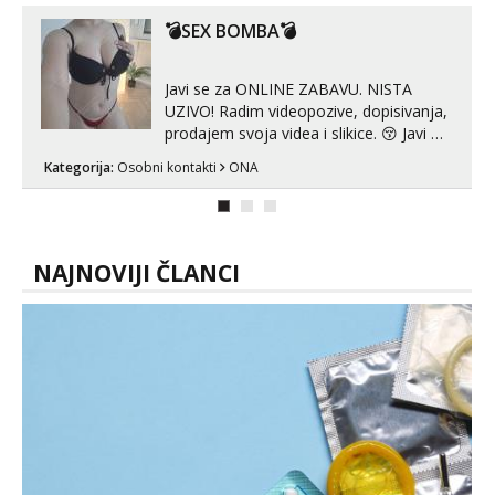
😎 +385 91 912 3322 Za provjeru moje
autentičnosti možeš me vidjeti na
💣SEX BOMBA💣
videopozivu. 😉 S vama sam vec 5 ...
Javi se za ONLINE ZABAVU. NISTA
UZIVO! Radim videopozive, dopisivanja,
prodajem svoja videa i slikice. 😚 Javi mi
se porukom na Whatsupp, Viber ili
Kategorija:
Osobni kontakti
ONA
Telegram. +385 91 723 0045
NAJNOVIJI ČLANCI