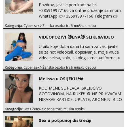
Pozdrav, Javi se porukom na br.
+385919977166 za online druženje samnom.
WhatsApp 👉+385919977166 Telegram 👉
@enafriedrichkis Radim videopozive s licem,
Kategorija:
Cyber sex
Ženska osoba traži mušku osobu
solo i s partnerom, kolegicama
(Tina&Natali), razne kombinacije halteri,
VIDEOPOZIVI 😈ENA😈 SLIKE&VIDEO
haljine, štikle, samostojeće itd. Nudim
svakakva videa seksa, pušenje, razne
U bilo koje doba dana tu sam za vas; javite
lokacije, suradnje s kolegicama, fetiši..
se za hot videocall, dopisivanje, moja vruća
Dopisivanje i slike također radim. NIŠTA UŽI...
videa seksa, solo, s kolegicama, uniforme, u
autu itd, te za gole slikice 💋 WhatsApp 👉
Kategorija:
Cyber sex
Ženska osoba traži mušku osobu
+385919977166 Telegram 👉
@enafriedrichkis ISKLJUČIVO ONLINE, NIŠTA
Melissa u OSIJEKU !❤️
UŽIVO
KOD MENE SE PLAĆA ISKLJUČIVO
GOTOVINOM, NA RUKE!!! 🚫 NE PRIHVAĆAM
NIKAKVE KARTICE, UPLATE, ABONE NI BILO
KAKVE DRUGE OBLIKE PLAĆANJA – 💵
Kategorija:
Sex
Ženska osoba traži mušku osobu
SAMO GOTOVINA!!! Moje fotografije su
100% moje, bez laži i igara. Nemam vremena
Sex u potpunoj diskreciji
za dopisivanja Za dogovor mi piši direktno na