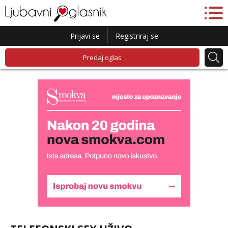
Prijavi se
Registriraj se
Predaj oglas
Lucija
Čekam tvoj poziv!
Tel:
064/677-677
- Kod: #136