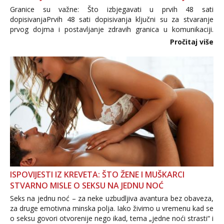
Granice su važne: Što izbjegavati u prvih 48 sati
dopisivanjaPrvih 48 sati dopisivanja ključni su za stvaranje
prvog dojma i postavljanje zdravih granica u komunikaciji.
Važno je izbjeći prebrzo otkrivanje osobnih ili intimnih
Pročitaj više
informacija, jer nepoznata osoba još nije zaslužila to
povjerenje. Takođe...
ISPOVIJESTI IZ KREVETA: ŠTO ŽENE I MUŠKARCI
STVARNO MISLE O SEKSU NA JEDNU NOĆ
Seks na jednu noć – za neke uzbudljiva avantura bez obaveza,
za druge emotivna minska polja. Iako živimo u vremenu kad se
o seksu govori otvorenije nego ikad, tema „jedne noći strasti“ i