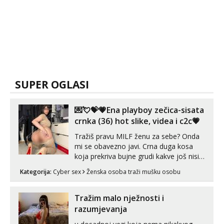
SUPER OGLASI
💌💘💝💗Ena playboy zečica-sisata
crnka (36) hot slike, videa i c2c💗
Tražiš pravu MILF ženu za sebe? Onda
mi se obavezno javi. Crna duga kosa
koja prekriva bujne grudi kakve još nisi
vidio, čista ŠESTICA! A usne? O usnama
Kategorija:
Cyber sex
Ženska osoba traži mušku osobu
bolje da ni ne pričam. Prave pune usne
koje će ti se urezati u pamćenje, jer
vjeruj mi, takve još nisi vidio. Uvijek sam
Tražim malo nježnosti i
spremna za ONLOINE zabavu...
razumjevanja