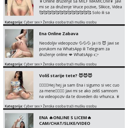
🎇Online druženje sa MILF MAMICOM🎇 Javi
Radim slikice i videa po tvojoj želji te imam
mi se za druženje Vruce pozive, Slikice, Videa
raznih mater...
🥰🥰🥰🥰🥰🥰🥰🥰🥰🥰🥰🥰🥰 Solo ili sa
partnerom ili kolegicama Javi mi se porukom
Kategorija:
Cyber sex
Ženska osoba traži mušku osobu
WhatsApp ili Telegram WhatsApp 👉
+385919977166 Telegram 👉
Ena Online Zabava
@enafriedrichkis 🤬NE RADIM SASTANKE I
DRUZENJA UZIVO🤬
Neodoljiv videopoziv 💦💦💦 Ja i ti 😈 Javi se
porukom na WhatsApp ili Telegram za
druženje online 💋 WhatsApp 👉
+385919977166 Telegram 👉
Kategorija:
Cyber sex
Ženska osoba traži mušku osobu
@enafriedrichkis NEE radimo sastnke uzivo
nalazenja itd.. +385919977166
Voliš starije tete? 😈😈😈
❤️‍🔥❤️‍🔥Hej hej ja sam Ena i sigurno si vec cuo
za mene❤️‍🔥❤️‍🔥 Javi mi se ako zeliš samnom
na videopoziv da te doveden do vrhunca. 🎇
WhatsApp 👉+385919977166 Telegram 👉
Kategorija:
Cyber sex
Ženska osoba traži mušku osobu
@enafriedrichkis Radim samo ONLINE I
NISTA UŽIVO!!!
ENA 🔥ONLINE S LICEM🔥
CAM/CHAT/SLIKE/VIDEO