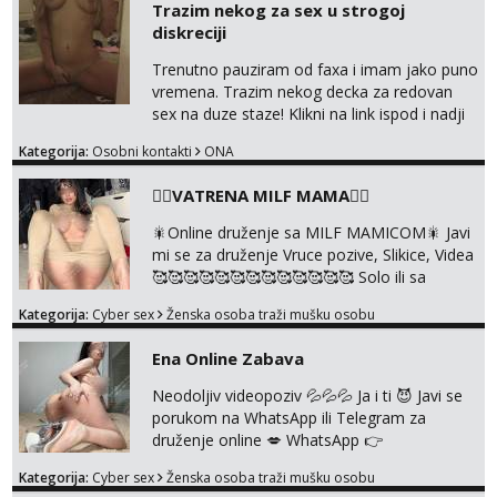
Trazim nekog za sex u strogoj
diskreciji
Trenutno pauziram od faxa i imam jako puno
vremena. Trazim nekog decka za redovan
sex na duze staze! Klikni na link ispod i nadji
me tamo, cekam te!
Kategorija:
Osobni kontakti
ONA
❤️‍🔥VATRENA MILF MAMA❤️‍🔥
🎇Online druženje sa MILF MAMICOM🎇 Javi
mi se za druženje Vruce pozive, Slikice, Videa
🥰🥰🥰🥰🥰🥰🥰🥰🥰🥰🥰🥰🥰 Solo ili sa
partnerom ili kolegicama Javi mi se porukom
Kategorija:
Cyber sex
Ženska osoba traži mušku osobu
WhatsApp ili Telegram WhatsApp 👉
+385919977166 Telegram 👉
Ena Online Zabava
@enafriedrichkis 🤬NE RADIM SASTANKE I
DRUZENJA UZIVO🤬
Neodoljiv videopoziv 💦💦💦 Ja i ti 😈 Javi se
porukom na WhatsApp ili Telegram za
druženje online 💋 WhatsApp 👉
+385919977166 Telegram 👉
Kategorija:
Cyber sex
Ženska osoba traži mušku osobu
@enafriedrichkis NEE radimo sastnke uzivo