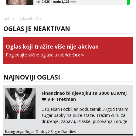
Vanesa
Razgovaram :)
Ljubavni oglasnik
› Sex
Tel:
064/677-677
- Kod: #74
OGLAS JE NEAKTIVAN
tel:0,93€ - mob:1,12€ min
Obavijesti me kada se oslobodi
Oglas koji tražite više nije aktivan
Anđela
Čekam tvoj poziv!
Pogledajte slične oglase u rubrici:
Sex
»
Tel:
064/677-677
- Kod: #142
tel:0,93€ - mob:1,12€ min
NAJNOVIJI OGLASI
Mira
Čekam tvoj poziv!
Financirao bi djevojku sa 3000 EUR/mj
Tel:
064/677-677
- Kod: #72
tel:0,93€ - mob:1,12€ min
❤️ VIP Tretman
Uspješan i ozbiljan poduzetnik 37god tražim
sugar babby na duže staze. Tražim curu za
druženje, zabavu, izlaske, putovanja i druge
lijepe stvari na obostranu korist. Ako si
Kategorija:
Sugar Daddy
Sugar Daddies
otvorena, komunikativna, zgodna i atraktivna