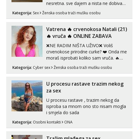
nesretna. sve dajem a nista ne dobivam
za uzvrat.trazim muskarca koji ce
Kategorija:
Sex
Ženska osoba traži mušku osobu
zadovoljiti moje potrebe,ne trazim puno
samo malo njeznosti i razumjevanja.
volim njezan seks i njezne poljupce po
Vatrena ‎️‍🔥 crvenokosa Natali (21)
tijelu koji me jako pale,obozavam kad
‎️‍🔥 vruča‎ ️‍🔥 ONLINE ZABAVA
muskar...
❌NE RADIM NIŠTA UŽIVO❌ Voliš
crvenokose prirodne curke? ❤️ Onda me
moraš isprobati koliko sam vruča.‎ ️‍🔥
MLADA vražica koja ima 100%
Kategorija:
Cyber sex
Ženska osoba traži mušku osobu
prorodne grudi, 💦 Misli su mi uvijek
prljave i u svemu vidim samo užitak. 💦
U mojoj raznolikoj ponudi možeš
U procesu rastave trazim nekog
pranaći nešto po svojoj mjeri. Sexi videa
za sex
s kolegica...
U procesu rastave , trazim nekog da
isproba sa mnom ono sto nisam mogla
i smjela do sada
Kategorija:
Osobni kontakti
ONA
Tražim mlađega za sex