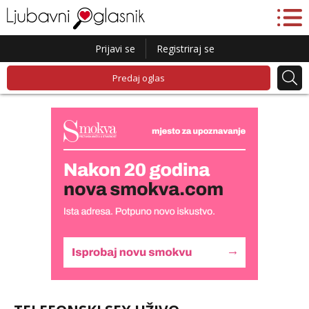
Prijavi se
Registriraj se
Predaj oglas
Alisa
Čekam tvoj poziv!
Tel:
064/677-677
- Kod: #106