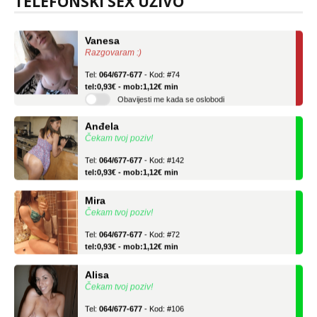
TELEFONSKI SEX UŽIVO
tel:0,93€ - mob:1,12€ min
Vanesa
Razgovaram :)
Tel:
064/677-677
- Kod: #74
tel:0,93€ - mob:1,12€ min
Obavijesti me kada se oslobodi
Anđela
Čekam tvoj poziv!
Tel:
064/677-677
- Kod: #142
tel:0,93€ - mob:1,12€ min
Mira
Čekam tvoj poziv!
Tel:
064/677-677
- Kod: #72
tel:0,93€ - mob:1,12€ min
Alisa
Čekam tvoj poziv!
Tel:
064/677-677
- Kod: #106
tel:0,93€ - mob:1,12€ min