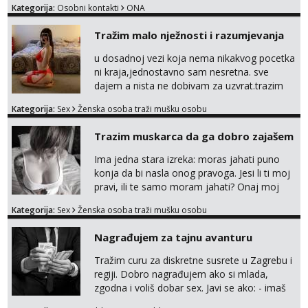
Kategorija:
Osobni kontakti
ONA
Tražim malo nježnosti i razumjevanja
u dosadnoj vezi koja nema nikakvog pocetka
ni kraja,jednostavno sam nesretna. sve
dajem a nista ne dobivam za uzvrat.trazim
muskarca koji ce zadovoljiti moje potrebe,ne
Kategorija:
Sex
Ženska osoba traži mušku osobu
trazim puno samo malo njeznosti i
razumjevanja. volim njezan seks i njezne
Trazim muskarca da ga dobro zajašem
poljupce po tijelu koji me jako
pale,obozavam kad muskarac preuzme
Ima jedna stara izreka: moras jahati puno
kontrolu . javi se :) Klikni na link ispod i nadji
konja da bi nasla onog pravoga. Jesi li ti moj
me tamo, cekam te!
pravi, ili te samo moram jahati? Onaj moj
bivsi je bio samo konj hahahahah Klikni niže
Kategorija:
Sex
Ženska osoba traži mušku osobu
na sexdater link i javi mi se tamo....
Nagrađujem za tajnu avanturu
Tražim curu za diskretne susrete u Zagrebu i
regiji. Dobro nagrađujem ako si mlada,
zgodna i voliš dobar sex. Javi se ako: - imaš
do 25 godina - imaš do 65 kg - imaš dugu