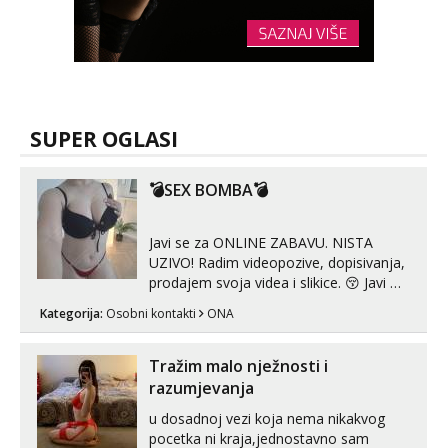
SUPER OGLASI
💣SEX BOMBA💣
Javi se za ONLINE ZABAVU. NISTA
UZIVO! Radim videopozive, dopisivanja,
prodajem svoja videa i slikice. 😚 Javi mi
se porukom na Whatsupp, Viber ili
Kategorija:
Osobni kontakti
ONA
Telegram. +385 91 723 0045
Tražim malo nježnosti i
razumjevanja
u dosadnoj vezi koja nema nikakvog
pocetka ni kraja,jednostavno sam