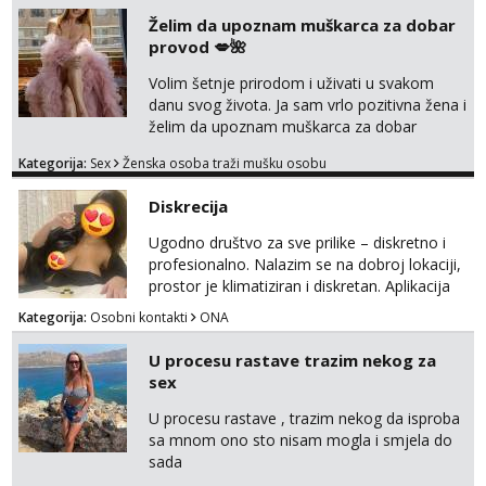
Želim da upoznam muškarca za dobar
provod 💋🌺
Volim šetnje prirodom i uživati u svakom
danu svog života. Ja sam vrlo pozitivna žena i
želim da upoznam muškarca za dobar
provod, naravno može i nešto više.💋🌺 Klikni
Kategorija:
Sex
Ženska osoba traži mušku osobu
na link ispod i nadji me tamo, cekam te!
Diskrecija
Ugodno društvo za sve prilike – diskretno i
profesionalno. Nalazim se na dobroj lokaciji,
prostor je klimatiziran i diskretan. Aplikacija
what sapp 0957660399.
Kategorija:
Osobni kontakti
ONA
U procesu rastave trazim nekog za
sex
U procesu rastave , trazim nekog da isproba
sa mnom ono sto nisam mogla i smjela do
sada