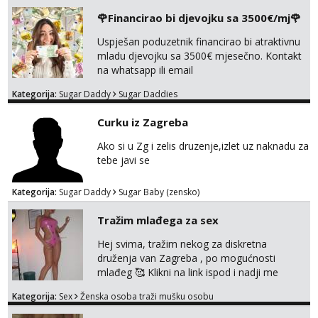
javi se na moj email:
🌹Financirao bi djevojku sa 3500€/mj🌹
markodalic37@gmail.com
Uspješan poduzetnik financirao bi atraktivnu
mladu djevojku sa 3500€ mjesečno. Kontakt
na whatsapp ili email
Kategorija:
Sugar Daddy
Sugar Daddies
Curku iz Zagreba
Ako si u Zg i zelis druzenje,izlet uz naknadu za
tebe javi se
Kategorija:
Sugar Daddy
Sugar Baby (zensko)
Tražim mlađega za sex
Hej svima, tražim nekog za diskretna
druženja van Zagreba , po mogućnosti
mlađeg 🥰 Klikni na link ispod i nadji me
tamo, cekam te!
Kategorija:
Sex
Ženska osoba traži mušku osobu