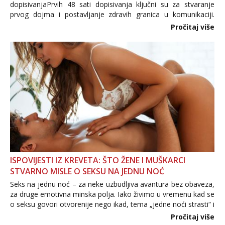
dopisivanjaPrvih 48 sati dopisivanja ključni su za stvaranje
prvog dojma i postavljanje zdravih granica u komunikaciji.
Važno je izbjeći prebrzo otkrivanje osobnih ili intimnih
Pročitaj više
informacija, jer nepoznata osoba još nije zaslužila to
povjerenje. Takođe...
ISPOVIJESTI IZ KREVETA: ŠTO ŽENE I MUŠKARCI
STVARNO MISLE O SEKSU NA JEDNU NOĆ
Seks na jednu noć – za neke uzbudljiva avantura bez obaveza,
za druge emotivna minska polja. Iako živimo u vremenu kad se
o seksu govori otvorenije nego ikad, tema „jedne noći strasti“ i
dalje izaziva burne rasprave. Što zapravo misle žene, a što
Pročitaj više
muškarci? Jesu...