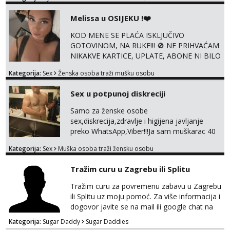
+385919977166 Telegram 👉
@enafriedrichkis ISKLJUČIVO ONLINE, NIŠTA
Melissa u OSIJEKU !❤️
UŽIVO
KOD MENE SE PLAĆA ISKLJUČIVO
GOTOVINOM, NA RUKE!!! 🚫 NE PRIHVAĆAM
NIKAKVE KARTICE, UPLATE, ABONE NI BILO
KAKVE DRUGE OBLIKE PLAĆANJA – 💵
Kategorija:
Sex
Ženska osoba traži mušku osobu
SAMO GOTOVINA!!! Moje fotografije su
100% moje, bez laži i igara. Nemam vremena
Sex u potpunoj diskreciji
za dopisivanja Za dogovor mi piši direktno na
WhatsApp – ako znaš što želiš, bit će ti
Samo za ženske osobe
nagrađeno.
sex,diskrecija,zdravlje i higijena javljanje
preko WhatsApp,Viber!!!Ja sam muškarac 40
god. 180cm 105kg!!!BDSM I razno razni fetiši
Kategorija:
Sex
Muška osoba traži žensku osobu
sve stvar dogovora otvoren za sve
opcije!!!Parovi isto dobro došli!!!
Tražim curu u Zagrebu ili Splitu
Tražim curu za povremenu zabavu u Zagrebu
ili Splitu uz moju pomoć. Za više informacija i
dogovor javite se na mail ili google chat na
oneofakind999111@gmail.com
Kategorija:
Sugar Daddy
Sugar Daddies