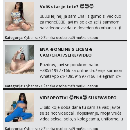
nalazenja itd.. +385919977166
Voliš starije tete? 😈😈😈
❤️‍🔥❤️‍🔥Hej hej ja sam Ena i sigurno si vec cuo
za mene❤️‍🔥❤️‍🔥 Javi mi se ako zeliš samnom
na videopoziv da te doveden do vrhunca. 🎇
WhatsApp 👉+385919977166 Telegram 👉
Kategorija:
Cyber sex
Ženska osoba traži mušku osobu
@enafriedrichkis Radim samo ONLINE I
NISTA UŽIVO!!!
ENA 🔥ONLINE S LICEM🔥
CAM/CHAT/SLIKE/VIDEO
Pozdrav, Javi se porukom na br.
+385919977166 za online druženje samnom.
WhatsApp 👉+385919977166 Telegram 👉
@enafriedrichkis Radim videopozive s licem,
Kategorija:
Cyber sex
Ženska osoba traži mušku osobu
solo i s partnerom, kolegicama
(Tina&Natali), razne kombinacije halteri,
VIDEOPOZIVI 😈ENA😈 SLIKE&VIDEO
haljine, štikle, samostojeće itd. Nudim
svakakva videa seksa, pušenje, razne
U bilo koje doba dana tu sam za vas; javite
lokacije, suradnje s kolegicama, fetiši..
se za hot videocall, dopisivanje, moja vruća
Dopisivanje i slike također radim. NIŠTA UŽI...
videa seksa, solo, s kolegicama, uniforme, u
autu itd, te za gole slikice 💋 WhatsApp 👉
Kategorija:
Cyber sex
Ženska osoba traži mušku osobu