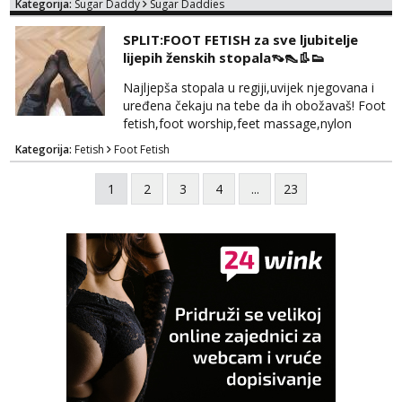
Kategorija:
Sugar Daddy
Sugar Daddies
kosu - se dobro ljubiš - si fleksibilna s
vremenom (jer ga nemam previše) i
SPLIT:FOOT FETISH za sve ljubitelje
dostupna radnim danom (vikendi i noći su za
lijepih ženskih stopala👡👠👢👟
obitelj) - vodiš brigu o zdravlju i koristiš
zaštitu Ne javljajte se: - debele - frajeri i
Najljepša stopala u regiji,uvijek njegovana i
paro...
uređena čekaju na tebe da ih obožavaš! Foot
fetish,foot worship,feet massage,nylon
fetish,trampling... Ponedjeljak-subota:15-
Kategorija:
Fetish
Foot Fetish
20.30h. Samo za istinske obožavatelje ovog
fetisha,isključivo POZIV. Sex i sl.ISKLJUČENO!
1
2
3
4
...
23