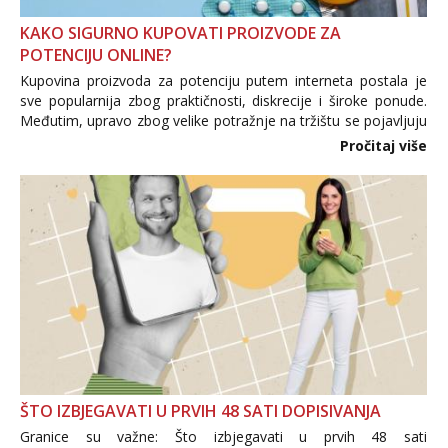
KAKO SIGURNO KUPOVATI PROIZVODE ZA
POTENCIJU ONLINE?
Kupovina proizvoda za potenciju putem interneta postala je
sve popularnija zbog praktičnosti, diskrecije i široke ponude.
Međutim, upravo zbog velike potražnje na tržištu se pojavljuju
i brojni krivotvoreni proizvodi, nepouzdane internetske
Pročitaj više
trgovine te proizvodi nepoznatog podrijetla. ...
ŠTO IZBJEGAVATI U PRVIH 48 SATI DOPISIVANJA
Granice su važne: Što izbjegavati u prvih 48 sati