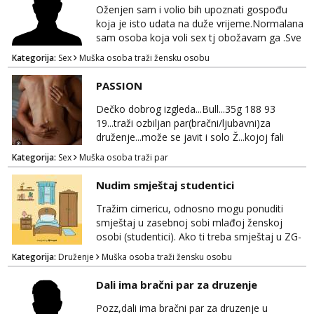
Oženjen sam i volio bih upoznati gospođu
koja je isto udata na duže vrijeme.Normalana
sam osoba koja voli sex tj obožavam ga .Sve
ostalo možemo srediti u hodu naravno
Kategorija:
Sex
Muška osoba traži žensku osobu
diskrecija mi je najvažnija.Prostor je moj
.Molim samo normalne osobe bez nekih
PASSION
bonova zahtjeva i traženja novca sa bilo koje
strane.Ajmo uživati i svatko svojim putem
Dečko dobrog izgleda...Bull...35g 188 93
19...traži ozbiljan par(bračni/ljubavni)za
druženje...može se javit i solo Ž...kojoj fali
uzbuđenja i strasti...područje otoka Murtera i
Kategorija:
Sex
Muška osoba traži par
bliža okolica...WhatsApp...Telegram
Nudim smještaj studentici
Tražim cimericu, odnosno mogu ponuditi
smještaj u zasebnoj sobi mlađoj ženskoj
osobi (studentici). Ako ti treba smještaj u ZG-
u, a ne želiš plaćati sobu i tako malo uštedjeti,
Kategorija:
Druženje
Muška osoba traži žensku osobu
javi se na mail.
Dali ima bračni par za druzenje
Pozz,dali ima bračni par za druzenje u