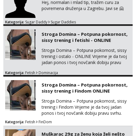
Hej, normalan i mlad tip, tražim curu za
povremena druženja u Zagrebu. Javi se 🤗
Kategorija:
Sugar Daddy
Sugar Daddies
Stroga Domina – Potpuna pokornost,
sissy trening i fetishi - ONLINE
Stroga Domina – Potpuna pokornost, sissy
trening i ostalo - ONLINE Vrijeme je da tvoj
jadan ponos i tvoj novčanik dobiju pravu
svrhu. Inteligentna, hladna i beskompromisna
Kategorija:
Fetish
Dominacija
Domina preuzima potpunu kontrolu nad
tvojim umom i financijama. Zanimaju me
Stroga Domina – Potpuna pokornost,
isključivo ozbiljni, solventni i poslušni subovi
sissy trening i Findom ONLINE
koji žude za strogim zapovijedima, sissy
transformacijom (rublje, elegancija) i
Stroga Domina – Potpuna pokornost, sissy
potpunim psiholo...
trening i Findom Vrijeme je da tvoj jadan
ponos i tvoj novčanik dobiju pravu svrhu.
Inteligentna, hladna i beskompromisna
Kategorija:
Fetish
FinDom
Domina preuzima potpunu kontrolu nad
tvojim umom i financijama. Zanimaju me
Muškarac 29g za ženu koja želi nešto