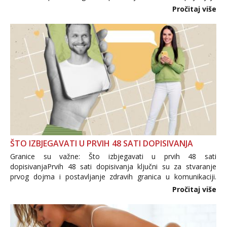
i brojni krivotvoreni proizvodi, nepouzdane internetske
Pročitaj više
trgovine te proizvodi nepoznatog podrijetla. ...
ŠTO IZBJEGAVATI U PRVIH 48 SATI DOPISIVANJA
Granice su važne: Što izbjegavati u prvih 48 sati
dopisivanjaPrvih 48 sati dopisivanja ključni su za stvaranje
prvog dojma i postavljanje zdravih granica u komunikaciji.
Važno je izbjeći prebrzo otkrivanje osobnih ili intimnih
Pročitaj više
informacija, jer nepoznata osoba još nije zaslužila to
povjerenje. Takođe...