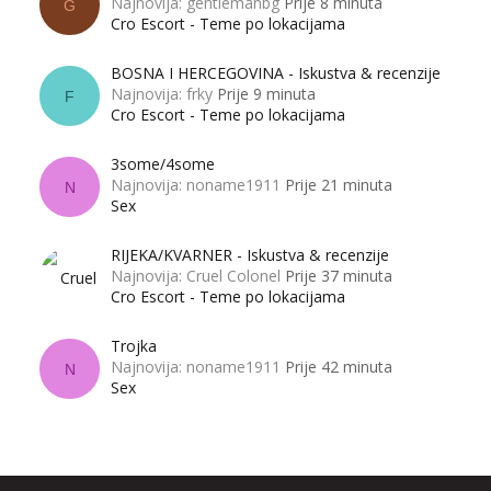
Najnovija: gentlemanbg
Prije 8 minuta
G
Cro Escort - Teme po lokacijama
BOSNA I HERCEGOVINA - Iskustva & recenzije
Najnovija: frky
Prije 9 minuta
F
Cro Escort - Teme po lokacijama
3some/4some
Najnovija: noname1911
Prije 21 minuta
N
Sex
RIJEKA/KVARNER - Iskustva & recenzije
Najnovija: Cruel Colonel
Prije 37 minuta
Cro Escort - Teme po lokacijama
Trojka
Najnovija: noname1911
Prije 42 minuta
N
Sex