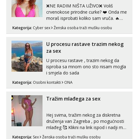
muskar...
❌NE RADIM NIŠTA UŽIVO❌ Voliš
crvenokose prirodne curke? ❤️ Onda me
moraš isprobati koliko sam vruča.‎ ️‍🔥
MLADA vražica koja ima 100%
Kategorija:
Cyber sex
Ženska osoba traži mušku osobu
prorodne grudi, 💦 Misli su mi uvijek
prljave i u svemu vidim samo užitak. 💦
U mojoj raznolikoj ponudi možeš
U procesu rastave trazim nekog
pranaći nešto po svojoj mjeri. Sexi videa
za sex
s kolegica...
U procesu rastave , trazim nekog da
isproba sa mnom ono sto nisam mogla
i smjela do sada
Kategorija:
Osobni kontakti
ONA
Tražim mlađega za sex
Hej svima, tražim nekog za diskretna
druženja van Zagreba , po mogućnosti
mlađeg 🥰 Klikni na link ispod i nadji me
tamo, cekam te!
Kategorija:
Sex
Ženska osoba traži mušku osobu