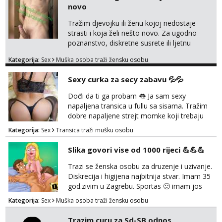
isključivo ozbiljni, solventni i poslušni subovi
novo
koji žude za strogim zapovijedima, sissy
transformacijom (rublje, elegancija) i
Tražim djevojku ili ženu kojoj nedostaje
potpunim psihološkim treni...
strasti i koja želi nešto novo. Za ugodno
poznanstvo, diskretne susrete ili ljetnu
avanturu. U dobroj sam formi vrlo izdržljiv i
Kategorija:
Sex
Muška osoba traži žensku osobu
uredan. Slobodna ili zauzeta, dobrodošla. Prvi
kontakt porukom whatsapp, viber ili SMS,
Sexy curka za secy zabavu 💦💦
kasnije može poziv. Sl. Brod moj prostor
Zagreb i ostatak Hrvatske mobilan !
Dođi da ti ga probam 👅 Ja sam sexy
𝗡𝗮𝗽𝗼𝗺𝗲𝗻𝗮 tražim samo žene...
napaljena transica u fullu sa sisama. Tražim
dobre napaljene strejt momke koji trebaju
diskretno pražnjenje kite. Samo za dobre
Kategorija:
Sex
Transica traži mušku osobu
frajere koji drže do sebe. Imaj neku sliku.
Pozivi i poruke bez slike - nema odgovora.
Slika govori vise od 1000 rijeci 💪💪💪
Pojebi me Poruke WhatsApp: 0998667649
Trazi se ženska osobu za druzenje i uzivanje.
Diskrecija i higijena najbitnija stvar. Imam 35
god.zivim u Zagrebu. Sportas 🙂 imam jos
kondicije 🤣 Za sve informacije i dogovore na
Kategorija:
Sex
Muška osoba traži žensku osobu
mail I molim samo ozbiljne i zainteresirane
😉!! I molim takoder da se ne javljaju muski!!!
Trazim curu za Sd-SB odnos