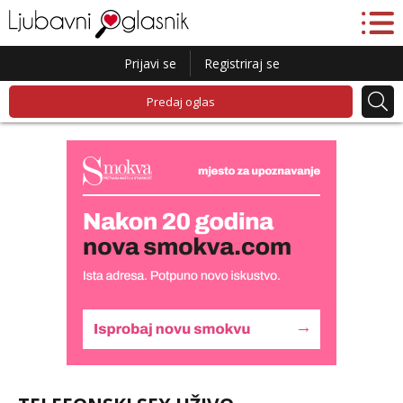
Prijavi se
Registriraj se
Predaj oglas
Alisa
Čekam tvoj poziv!
Tel:
064/677-677
- Kod: #106