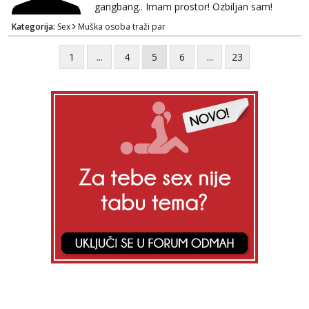
gangbang.. Imam prostor! Ozbiljan sam!
Kondomi i higijena od mene zajamceni :)
Kategorija:
Sex
Muška osoba traži par
Može i normalna dama/cura koja voli
swingati! :) 0924510862
1
...
4
5
6
...
23