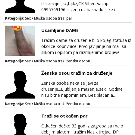
diskrecijeji,kc,bj,kz,CK Viber, vacap
0995769196 ili zena uz naknadu slike i
dopisivanje ne zanima me
Kategorija:
Sex
Muška osoba traži par
Usamljene DAME
Tražim dame za druzenje bilo kojeg statusa iz
okolice Koprivnice. Prvo javljanje na mail sa
slikom i opisom pa razmijenimo brojeve.
Muski i bonovi STOP.
Kategorija:
Sex
Muška osoba traži žensku osobu
Ženska osou tražim za druženje
Ženska osoba neka se javi za
druženje...Ljubljenje maženje,sex.. Godine
nisu bitne napominjem. Bez plačanja..
ZAGREB-okolica. Javite se na whatsapp viber
Kategorija:
Sex
Muška osoba traži žensku osobu
sms 0995323582
Traži se otkačen par
Otkačen dečko 33 god iz zagreba sa malo
debljim alatom.. tražim klasik trojac, DP,