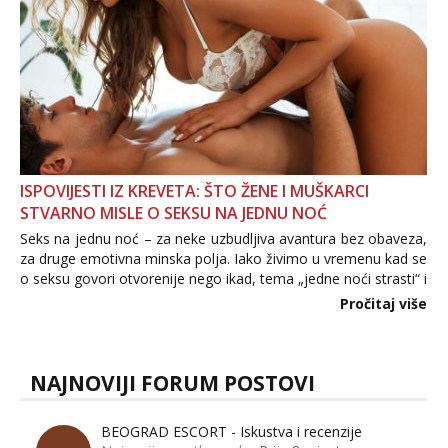
ISPOVIJESTI IZ KREVETA: ŠTO ŽENE I MUŠKARCI
STVARNO MISLE O SEKSU NA JEDNU NOĆ
Seks na jednu noć – za neke uzbudljiva avantura bez obaveza,
za druge emotivna minska polja. Iako živimo u vremenu kad se
o seksu govori otvorenije nego ikad, tema „jedne noći strasti“ i
dalje izaziva burne rasprave. Što zapravo misle žene, a što
Pročitaj više
muškarci? Jesu...
NAJNOVIJI FORUM POSTOVI
BEOGRAD ESCORT - Iskustva i recenzije