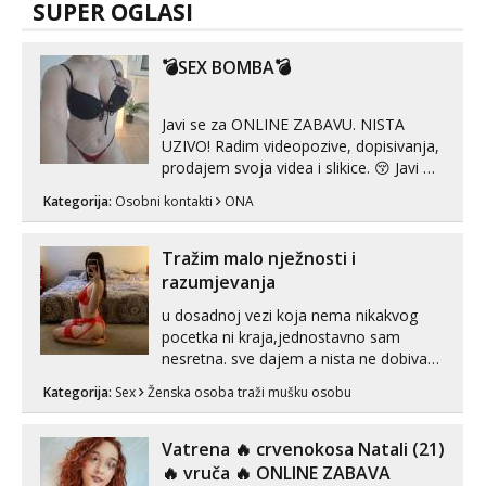
SUPER OGLASI
💣SEX BOMBA💣
Javi se za ONLINE ZABAVU. NISTA
UZIVO! Radim videopozive, dopisivanja,
prodajem svoja videa i slikice. 😚 Javi mi
se porukom na Whatsupp, Viber ili
Kategorija:
Osobni kontakti
ONA
Telegram. +385 91 723 0045
Tražim malo nježnosti i
razumjevanja
u dosadnoj vezi koja nema nikakvog
pocetka ni kraja,jednostavno sam
nesretna. sve dajem a nista ne dobivam
za uzvrat.trazim muskarca koji ce
Kategorija:
Sex
Ženska osoba traži mušku osobu
zadovoljiti moje potrebe,ne trazim puno
samo malo njeznosti i razumjevanja.
volim njezan seks i njezne poljupce po
Vatrena ‎️‍🔥 crvenokosa Natali (21)
tijelu koji me jako pale,obozavam kad
‎️‍🔥 vruča‎ ️‍🔥 ONLINE ZABAVA