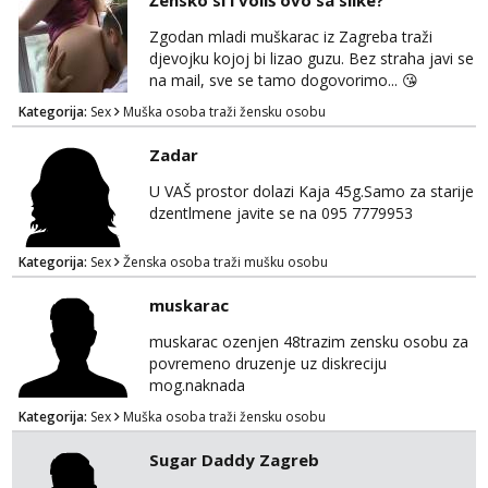
Žensko si i voliš ovo sa slike?
Zgodan mladi muškarac iz Zagreba traži
djevojku kojoj bi lizao guzu. Bez straha javi se
na mail, sve se tamo dogovorimo... 😘
Kategorija:
Sex
Muška osoba traži žensku osobu
Zadar
U VAŠ prostor dolazi Kaja 45g.Samo za starije
dzentlmene javite se na 095 7779953
Kategorija:
Sex
Ženska osoba traži mušku osobu
muskarac
muskarac ozenjen 48trazim zensku osobu za
povremeno druzenje uz diskreciju
mog.naknada
Kategorija:
Sex
Muška osoba traži žensku osobu
Sugar Daddy Zagreb