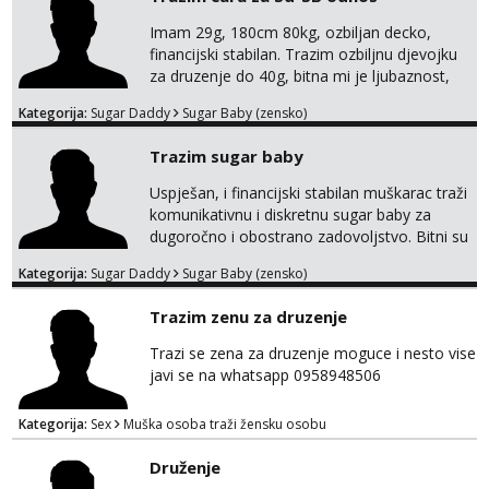
Pozdrav
Imam 29g, 180cm 80kg, ozbiljan decko,
financijski stabilan. Trazim ozbiljnu djevojku
za druzenje do 40g, bitna mi je ljubaznost,
kemija, atraktivnost. Molim da mi se
Kategorija:
Sugar Daddy
Sugar Baby (zensko)
predstavis sa opisom i slikom, o nagradi
mozemo preko emaila pricat.
Trazim sugar baby
Uspješan, i financijski stabilan muškarac traži
komunikativnu i diskretnu sugar baby za
dugoročno i obostrano zadovoljstvo. Bitni su
mi kemija, povjerenje, diskrecija i jasan
Kategorija:
Sugar Daddy
Sugar Baby (zensko)
dogovor bez komplikacija. Nagrada
financijska se podrazumjeva. Ako znaš što
Trazim zenu za druzenje
želiš – javi se privatno s kratkim opisom i
fotografijom.
Trazi se zena za druzenje moguce i nesto vise
javi se na whatsapp 0958948506
Kategorija:
Sex
Muška osoba traži žensku osobu
Druženje