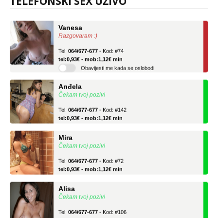
TELEFONSKI SEX UŽIVO
tel:0,93€ - mob:1,12€ min
Vanesa
Razgovaram :)
Tel:
064/677-677
- Kod: #74
tel:0,93€ - mob:1,12€ min
Obavijesti me kada se oslobodi
Anđela
Čekam tvoj poziv!
Tel:
064/677-677
- Kod: #142
tel:0,93€ - mob:1,12€ min
Mira
Čekam tvoj poziv!
Tel:
064/677-677
- Kod: #72
tel:0,93€ - mob:1,12€ min
Alisa
Čekam tvoj poziv!
Tel:
064/677-677
- Kod: #106
tel:0,93€ - mob:1,12€ min