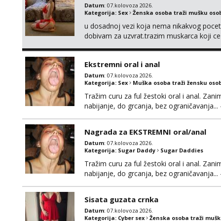
Datum
: 07.kolovoza 2026.
Kategorija:
Sex
Ženska osoba traži mušku oso
u dosadnoj vezi koja nema nikakvog pocetk
dobivam za uzvrat.trazim muskarca koji c
njeznosti i razumjevanja. volim njezan sek
muskarac preuzme kontrolu . javi se :) Klik
Ekstremni oral i anal
Datum
: 07.kolovoza 2026.
Kategorija:
Sex
Muška osoba traži žensku oso
Tražim curu za ful žestoki oral i anal. Zani
nabijanje, do grcanja, bez ograničavanja... - 
Ako možeš nešto od toga i spremna si, javi
Nagrada za EKSTREMNI oral/anal
Datum
: 07.kolovoza 2026.
Kategorija:
Sugar Daddy
Sugar Daddies
Tražim curu za ful žestoki oral i anal. Zani
nabijanje, do grcanja, bez ograničavanja... - 
Ako možeš nešto od toga i spremna si, javi
možeš)
Sisata guzata crnka
Datum
: 07.kolovoza 2026.
Kategorija:
Cyber sex
Ženska osoba traži muš