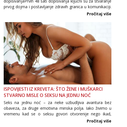
dopisivanjaPrvih 48 sati dopisivanja ključni su za stvaranje
prvog dojma i postavljanje zdravih granica u komunikaciji.
Važno je izbjeći prebrzo otkrivanje osobnih ili intimnih
Pročitaj više
informacija, jer nepoznata osoba još nije zaslužila to
povjerenje. Takođe...
ISPOVIJESTI IZ KREVETA: ŠTO ŽENE I MUŠKARCI
STVARNO MISLE O SEKSU NA JEDNU NOĆ
Seks na jednu noć – za neke uzbudljiva avantura bez
obaveza, za druge emotivna minska polja. Iako živimo u
vremenu kad se o seksu govori otvorenije nego ikad,
tema „jedne noći strasti“ i dalje izaziva burne rasprave. Što
Pročitaj više
zapravo misle žene, a što muškarci? Jesu...