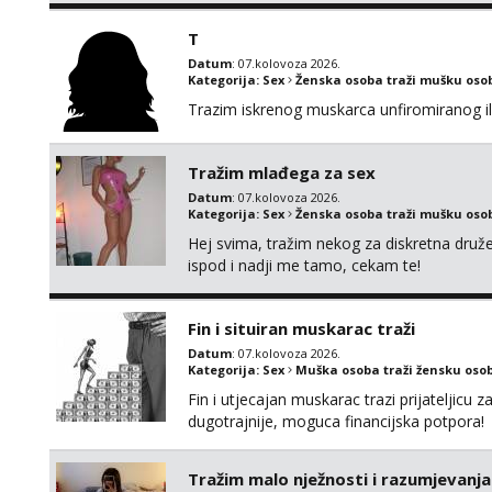
T
Datum
: 07.kolovoza 2026.
Kategorija:
Sex
Ženska osoba traži mušku oso
Trazim iskrenog muskarca unfiromiranog ili n
Tražim mlađega za sex
Datum
: 07.kolovoza 2026.
Kategorija:
Sex
Ženska osoba traži mušku oso
Hej svima, tražim nekog za diskretna druž
ispod i nadji me tamo, cekam te!
Fin i situiran muskarac traži
Datum
: 07.kolovoza 2026.
Kategorija:
Sex
Muška osoba traži žensku oso
Fin i utjecajan muskarac trazi prijateljic
dugotrajnije, moguca financijska potpora!
Tražim malo nježnosti i razumjevanja