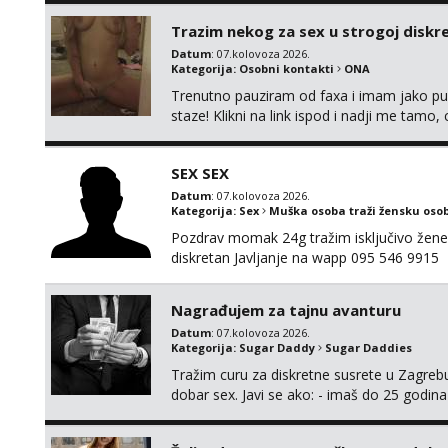
Trazim nekog za sex u strogoj diskrec
Datum
: 07.kolovoza 2026.
Kategorija:
Osobni kontakti
ONA
Trenutno pauziram od faxa i imam jako p
staze! Klikni na link ispod i nadji me tamo,
SEX SEX
Datum
: 07.kolovoza 2026.
Kategorija:
Sex
Muška osoba traži žensku oso
Pozdrav momak 24g tražim isključivo žene
diskretan Javljanje na wapp 095 546 9915
Nagrađujem za tajnu avanturu
Datum
: 07.kolovoza 2026.
Kategorija:
Sugar Daddy
Sugar Daddies
Tražim curu za diskretne susrete u Zagrebu
dobar sex. Javi se ako: - imaš do 25 godina
fleksibilna s vremenom (jer ga nemam previ
vodiš brigu o zdravlju i koristiš zaštitu Ne jav