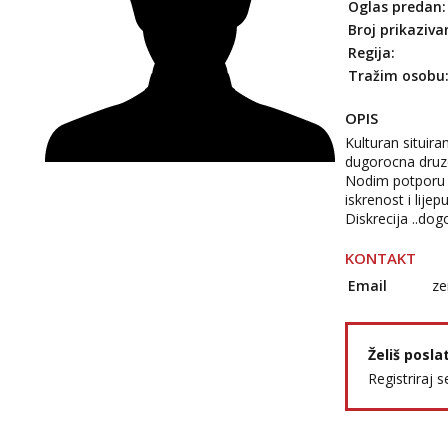
Oglas predan:
Broj prikaziva
Regija:
Tražim osobu
OPIS
Kulturan situira
dugorocna druz
Nodim potporu 
iskrenost i lijep
Diskrecija ..do
KONTAKT
Email
ze
Želiš posla
Registriraj s