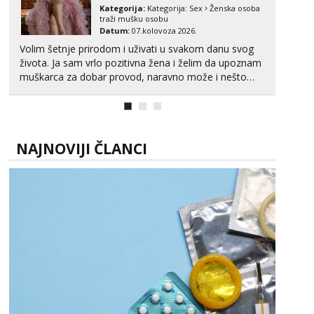
Kategorija:
Kategorija:
Sex
Ženska osoba
traži mušku osobu
Datum:
07.kolovoza 2026.
Volim šetnje prirodom i uživati u svakom danu svog
života. Ja sam vrlo pozitivna žena i želim da upoznam
muškarca za dobar provod, naravno može i nešto
više.💋🌺 Klikni na link ispod i nadji me tamo, cekam
te!
NAJNOVIJI ČLANCI