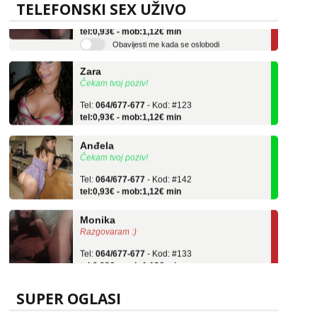
TELEFONSKI SEX UŽIVO
Tel:
064/677-677
- Kod: #133
tel:0,93€ - mob:1,12€ min
Obavijesti me kada se oslobodi
Zara
Čekam tvoj poziv!
Tel:
064/677-677
- Kod: #123
tel:0,93€ - mob:1,12€ min
Anđela
Čekam tvoj poziv!
Tel:
064/677-677
- Kod: #142
tel:0,93€ - mob:1,12€ min
Monika
Razgovaram :)
Tel:
064/677-677
- Kod: #133
tel:0,93€ - mob:1,12€ min
Obavijesti me kada se oslobodi
Zara
SUPER OGLASI
Čekam tvoj poziv!