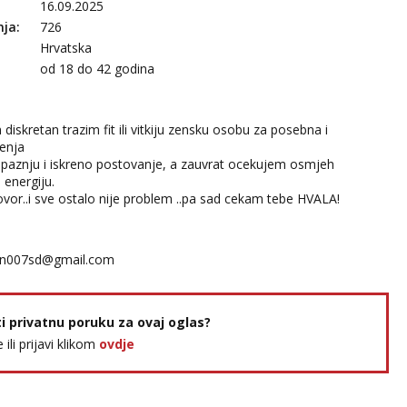
16.09.2025
nja:
726
Hrvatska
:
od 18 do 42 godina
n diskretan trazim fit ili vitkiju zensku osobu za posebna i
enja
paznju i iskreno postovanje, a zauvrat ocekujem osmjeh
u energiju.
govor..i sve ostalo nije problem ..pa sad cekam tebe HVALA!
n007sd@gmail.com
ti privatnu poruku za ovaj oglas?
e ili prijavi klikom
ovdje