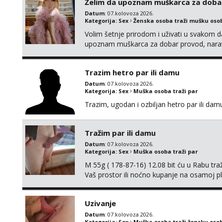
Želim da upoznam muškarca za doba
Datum
: 07.kolovoza 2026.
Kategorija:
Sex
Ženska osoba traži mušku oso
Volim šetnje prirodom i uživati u svakom da
upoznam muškarca za dobar provod, naravno
tamo, cekam te!
Trazim hetro par ili damu
Datum
: 07.kolovoza 2026.
Kategorija:
Sex
Muška osoba traži par
Trazim, ugodan i ozbiljan hetro par ili damu
Tražim par ili damu
Datum
: 07.kolovoza 2026.
Kategorija:
Sex
Muška osoba traži par
M 55g ( 178-87-16) 12.08 bit ću u Rabu tr
Vaš prostor ili noćno kupanje na osamoj p
Uzivanje
Datum
: 07.kolovoza 2026.
Kategorija:
Sex
Muška osoba traži žensku oso