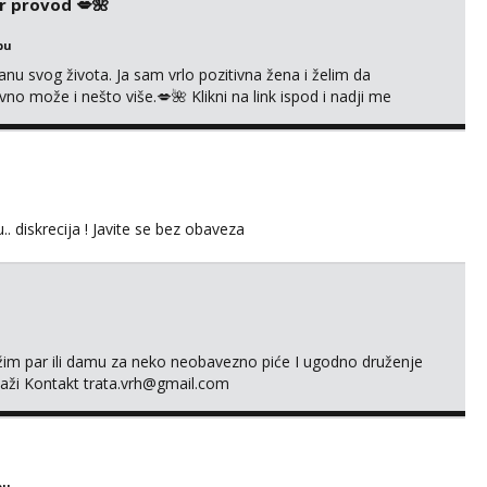
r provod 💋🌺
bu
nu svog života. Ja sam vrlo pozitivna žena i želim da
 može i nešto više.💋🌺 Klikni na link ispod i nadji me
.. diskrecija ! Javite se bez obaveza
ažim par ili damu za neko neobavezno piće I ugodno druženje
laži Kontakt trata.vrh@gmail.com
bu