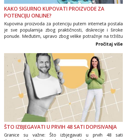
KAKO SIGURNO KUPOVATI PROIZVODE ZA
POTENCIJU ONLINE?
Kupovina proizvoda za potenciju putem interneta postala
je sve popularnija zbog praktičnosti, diskrecije i široke
ponude. Međutim, upravo zbog velike potražnje na tržištu
se pojavljuju i brojni krivotvoreni proizvodi, nepouzdane
Pročitaj više
internetske trgovine te proizvodi nepoznatog podrijetla. ...
ŠTO IZBJEGAVATI U PRVIH 48 SATI DOPISIVANJA
Granice su važne: Što izbjegavati u prvih 48 sati