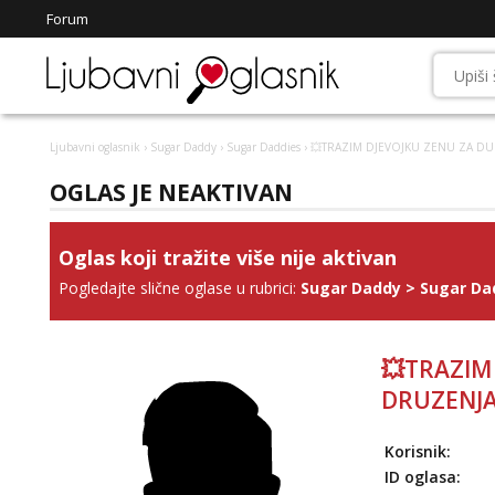
Forum
Ljubavni oglasnik
›
Sugar Daddy
›
Sugar Daddies
› 💥TRAZIM DJEVOJKU ZENU ZA 
OGLAS JE NEAKTIVAN
Oglas koji tražite više nije aktivan
Pogledajte slične oglase u rubrici:
Sugar Daddy
>
Sugar Da
💥TRAZIM
DRUZENJA
Korisnik:
ID oglasa: