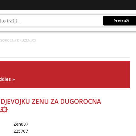
Pretraži
DUGOROCNA DRUZENJA💥
ddies
»
 DJEVOJKU ZENU ZA DUGOROCNA
💥
Zen007
225707