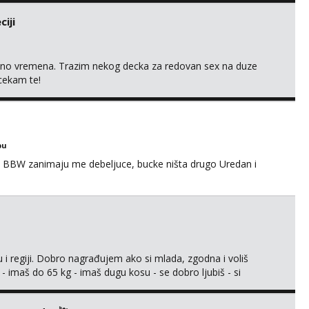
iji
uno vremena. Trazim nekog decka za redovan sex na duze
 cekam te!
bu
 BBW zanimaju me debeljuce, bucke ništa drugo Uredan i
 i regiji. Dobro nagrađujem ako si mlada, zgodna i voliš
 - imaš do 65 kg - imaš dugu kosu - se dobro ljubiš - si
še) i dostupna radnim danom (vikendi i noći su za obitelj) -
ljajte se: - debele - frajeri i paro...