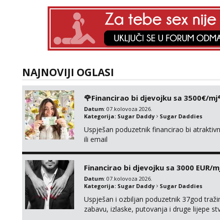
NAJNOVIJI OGLASI
🌹Financirao bi djevojku sa 3500€/mj
Datum
: 07.kolovoza 2026.
Kategorija:
Sugar Daddy
Sugar Daddies
Uspješan poduzetnik financirao bi atrakt
ili email
Financirao bi djevojku sa 3000 EUR/m
Datum
: 07.kolovoza 2026.
Kategorija:
Sugar Daddy
Sugar Daddies
Uspješan i ozbiljan poduzetnik 37god traž
zabavu, izlaske, putovanja i druge lijepe s
zgodna i atraktivna javi se na moj email: