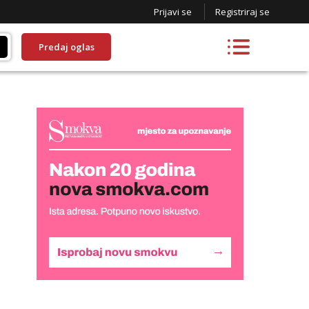
Prijavi se
Registriraj se
Predaj oglas
Monika
Razgovaram :)