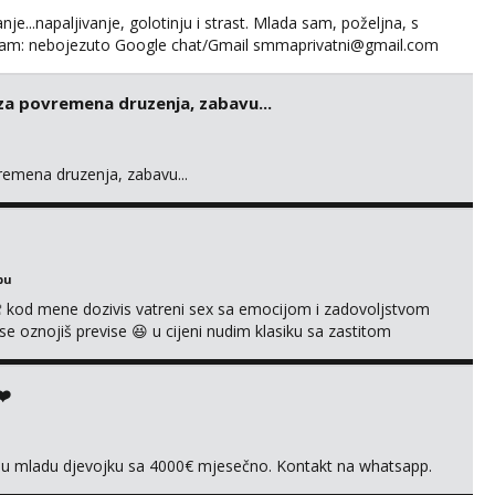
nje...napaljivanje, golotinju i strast. Mlada sam, poželjna, s
egram: nebojezuto Google chat/Gmail smmaprivatni@gmail.com
 za povremena druzenja, zabavu...
vremena druzenja, zabavu...
bu
 kod mene dozivis vatreni sex sa emocijom i zadovoljstvom
se oznojiš previse 😆 u cijeni nudim klasiku sa zastitom
 uvijek imam neradim analno i pitanja ako radim bez odma
ginal ✌️😊ali neki vec me poznaju waccap...
❤️
vnu mladu djevojku sa 4000€ mjesečno. Kontakt na whatsapp.