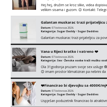
Hej hej, družim se kroz slike, videa dopisiva
velikim sisama i guzom. 😉 Kontakt: Tel
Galantan muskarac trazi prijateljicu
Datum
: 07.kolovoza 2026.
Kategorija:
Sugar Daddy
Sugar Daddies
Galantan muskarac trazi prijateljicu za po
Vana u Rijeci kratko i vatreno ❤️
Datum
: 07.kolovoza 2026.
Kategorija:
Sex
Ženska osoba traži mušku oso
Ola 31godisnja pruzam svoje sex usluge 
😊 imam prostor klimatiziran pa nebrini da 
pusenje bez dirkanje i lizanje sexy rublje
ignoriram radim samo sa svojim slikama ori
❤️Financirao bi djevojku sa 4000€/mj
Datum
: 07.kolovoza 2026.
Kategorija:
Sugar Daddy
Sugar Daddies
Uspješan poduzetnik financirao bi atrakti