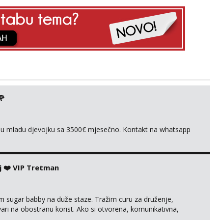
🌹
ivnu mladu djevojku sa 3500€ mjesečno. Kontakt na whatsapp
j ❤️ VIP Tretman
im sugar babby na duže staze. Tražim curu za druženje,
tvari na obostranu korist. Ako si otvorena, komunikativna,
 markodalic37@gmail.com