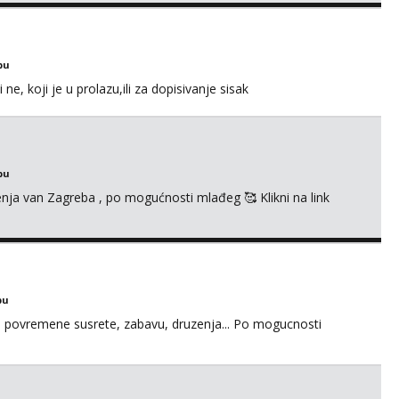
bu
e, koji je u prolazu,ili za dopisivanje sisak
bu
enja van Zagreba , po mogućnosti mlađeg 🥰 Klikni na link
bu
u za povremene susrete, zabavu, druzenja... Po mogucnosti