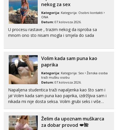
nekog za sex
Kategorija:
Kategorija:
Osobni kontakti
ONA
Datum:
07.kolovoza 2026.
U procesu rastave , trazim nekog da isproba sa
mnom ono sto nisam mogla i smjela do sada
Volim kada sam puna kao
paprika
Kategorija:
Kategorija:
Sex
Ženska osoba
traži mušku osobu
Datum:
07.kolovoza 2026.
Napaljena studentica traži napaljenka kao što sam i
ja! Volim kada sam puna kao paprika, izdržljiva sam i
nikada mi nije dosta seksa. Volim grubi seks i više
puta dnevno bilo kad i bilo gdje zato se javi što prije
da me isprobaš Klikni na link ispod i nadji me tamo,
Želim da upoznam muškarca
cekam te!
za dobar provod 💋🌺