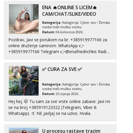
Tel:
064/677-677
- Kod: #123
ENA 🔥ONLINE S LICEM🔥
tel:0,93€ - mob:1,12€ min
CAM/CHAT/SLIKE/VIDEO
Anđela
Kategorija:
Kategorija:
Cyber sex
Ženska
Čekam tvoj poziv!
osoba traži mušku osobu
Datum:
06.kolovoza 2026.
Tel:
064/677-677
- Kod: #142
Pozdrav, Javi se porukom na br. +385919977166 za
tel:0,93€ - mob:1,12€ min
online druženje samnom. WhatsApp 👉
+385919977166 Telegram 👉@enafriedrichkis Radim
videopozive s licem, solo i s partnerom, kolegicama
(Tina&Natali), razne kombinacije halteri, haljine,
✅ CURA ZA SVE ✅
štikle, samostojeće itd. Nudim svakakva videa seksa,
puš...
Kategorija:
Kategorija:
Cyber sex
Ženska
osoba traži mušku osobu
Datum:
25.srpnja 2026.
Hej hej. 🤭 Tu sam za sve vrste online zabave. Javi mi
se na broj +385919123322 (Telegram, Viber ili
Whatsapp). 🤙 NE javljaj se na uzivo. Hvala.
U procesu rastave trazim