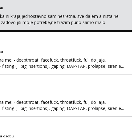
bu
a ni kraja,jednostavno sam nesretna. sve dajem a nista ne
e zadovoljiti moje potrebe,ne trazim puno samo malo
s i njezne poljupce po tijelu koji me jako pale,obozavam kad
ni na link ispod i nadji me tamo, cekam te!
bu
ma me: - deepthroat, facefuck, throatfuck, ful, do jaja,
fisting (ili big insertions), gaping, DAP/TAP, prolapse, sirenje...
 se.
ma me: - deepthroat, facefuck, throatfuck, ful, do jaja,
fisting (ili big insertions), gaping, DAP/TAP, prolapse, sirenje...
 se. Nagrada po želji (od 500€ naviše, ovisi o tome sto
ku osobu