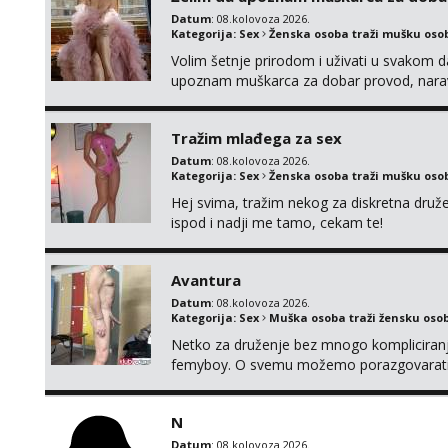
Datum
: 08.kolovoza 2026.
Kategorija:
Sex
Ženska osoba traži mušku oso
Volim šetnje prirodom i uživati u svakom da
upoznam muškarca za dobar provod, naravno
tamo, cekam te!
Tražim mlađega za sex
Datum
: 08.kolovoza 2026.
Kategorija:
Sex
Ženska osoba traži mušku oso
Hej svima, tražim nekog za diskretna druž
ispod i nadji me tamo, cekam te!
Avantura
Datum
: 08.kolovoza 2026.
Kategorija:
Sex
Muška osoba traži žensku oso
Netko za druženje bez mnogo kompliciranja
femyboy. O svemu možemo porazgovarati
iskombinirati(auto,najam na dva sata)
N
Datum
: 08.kolovoza 2026.