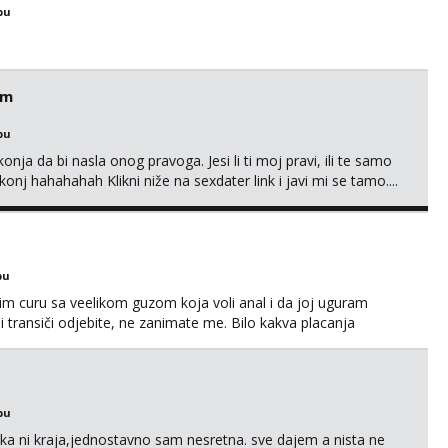
bu
em
bu
nja da bi nasla onog pravoga. Jesi li ti moj pravi, ili te samo
nj hahahahah Klikni niže na sexdater link i javi mi se tamo....
bu
im curu sa veelikom guzom koja voli anal i da joj uguram
i transiči odjebite, ne zanimate me. Bilo kakva placanja
 paysafecard, bonovi) ne dolaze u obzir. Javit se prvo porukom
bu
a ni kraja,jednostavno sam nesretna. sve dajem a nista ne