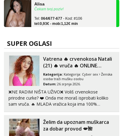
Čekam tvoj poziv!
Tel:
064/677-677
- Kod: #106
tel:0,93€ - mob:1,12€ min
Zara
Čekam tvoj poziv!
SUPER OGLASI
Tel:
064/677-677
- Kod: #123
tel:0,93€ - mob:1,12€ min
Vatrena ‎️‍🔥 crvenokosa Natali
Anđela
(21) ‎️‍🔥 vruča‎ ️‍🔥 ONLINE
Čekam tvoj poziv!
ZABAVA
Kategorija:
Kategorija:
Cyber sex
Ženska
Tel:
064/677-677
- Kod: #142
osoba traži mušku osobu
tel:0,93€ - mob:1,12€ min
Datum:
26.srpnja 2026.
❌NE RADIM NIŠTA UŽIVO❌ Voliš crvenokose
Liliana
prirodne curke? ❤️ Onda me moraš isprobati koliko
Razgovaram :)
sam vruča.‎ ️‍🔥 MLADA vražica koja ima 100%
Tel:
064/677-677
- Kod: #69
prorodne grudi, 💦 Misli su mi uvijek prljave i u svemu
tel:0,93€ - mob:1,12€ min
vidim samo užitak. 💦 U mojoj raznolikoj ponudi
Obavijesti me kada se oslobodi
Želim da upoznam muškarca
možeš pranaći nešto po svojoj mjeri. Sexi videa s
kolegica...
za dobar provod 💋🌺
Maja