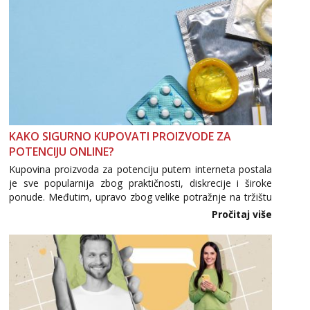
KAKO SIGURNO KUPOVATI PROIZVODE ZA
POTENCIJU ONLINE?
Kupovina proizvoda za potenciju putem interneta postala
je sve popularnija zbog praktičnosti, diskrecije i široke
ponude. Međutim, upravo zbog velike potražnje na tržištu
se pojavljuju i brojni krivotvoreni proizvodi, nepouzdane
Pročitaj više
internetske trgovine te proizvodi nepoznatog podrijetla. ...