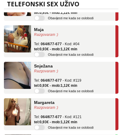
TELEFONSKI SEX UŽIVO
Tel:
064/677-677
- Kod: #69
tel:0,93€ - mob:1,12€ min
Obavijesti me kada se oslobodi
Maja
Razgovaram :)
Tel:
064/677-677
- Kod: #04
tel:0,93€ - mob:1,12€ min
Obavijesti me kada se oslobodi
Snježana
Razgovaram :)
Tel:
064/677-677
- Kod: #119
tel:0,93€ - mob:1,12€ min
Obavijesti me kada se oslobodi
Margareta
Razgovaram :)
Tel:
064/677-677
- Kod: #121
tel:0,93€ - mob:1,12€ min
Obavijesti me kada se oslobodi
Alisa