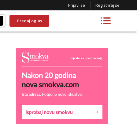
Prijavi se
Registriraj se
Predaj oglas
Liliana
Razgovaram :)