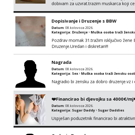
dobivam za uzvrat.trazim muskarca koji c
njeznosti i razumjevanja. volim njezan sek
muskarac preuzme kontrolu . javi se :) Klik
Dopisivanje i Druzenje s BBW
Datum
: 08.kolovoza 2026.
Kategorija:
Druženje
Muška osoba traži žensk
Pozdrav momak 31.tražim isključivo žene 
Druzenje.Uredan i diskretan!!!
Nagrada
Datum
: 08.kolovoza 2026.
Kategorija:
Sex
Muška osoba traži žensku oso
Nagradio bi zensku za dobro druzenje.vz i 
❤️Financirao bi djevojku sa 4000€/mj
Datum
: 08.kolovoza 2026.
Kategorija:
Sugar Daddy
Sugar Daddies
Uspješan poduzetnik financirao bi atrakti