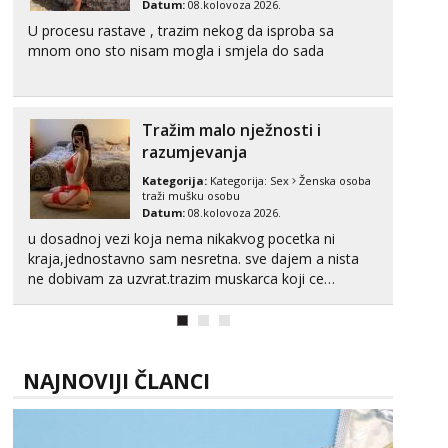
Zara
Datum:
08.kolovoza 2026.
Čekam tvoj poziv!
U procesu rastave , trazim nekog da isproba sa
mnom ono sto nisam mogla i smjela do sada
Tel:
064/677-677
- Kod: #123
tel:0,93€ - mob:1,12€ min
Anđela
Čekam tvoj poziv!
Tražim malo nježnosti i
razumjevanja
Tel:
064/677-677
- Kod: #142
tel:0,93€ - mob:1,12€ min
Kategorija:
Kategorija:
Sex
Ženska osoba
traži mušku osobu
Datum:
08.kolovoza 2026.
u dosadnoj vezi koja nema nikakvog pocetka ni
kraja,jednostavno sam nesretna. sve dajem a nista
ne dobivam za uzvrat.trazim muskarca koji ce
zadovoljiti moje potrebe,ne trazim puno samo malo
njeznosti i razumjevanja. volim njezan seks i njezne
poljupce po tijelu koji me jako pale,obozavam kad
muskar...
NAJNOVIJI ČLANCI