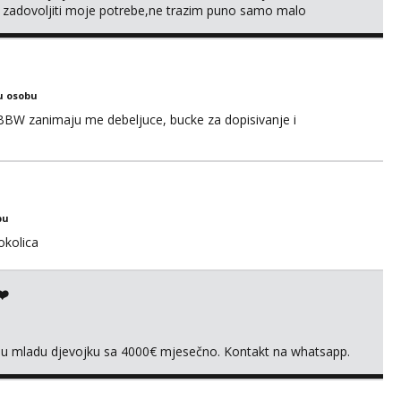
e zadovoljiti moje potrebe,ne trazim puno samo malo
s i njezne poljupce po tijelu koji me jako pale,obozavam kad
ni na link ispod i nadji me tamo, cekam te!
u osobu
BBW zanimaju me debeljuce, bucke za dopisivanje i
bu
okolica
❤️
vnu mladu djevojku sa 4000€ mjesečno. Kontakt na whatsapp.