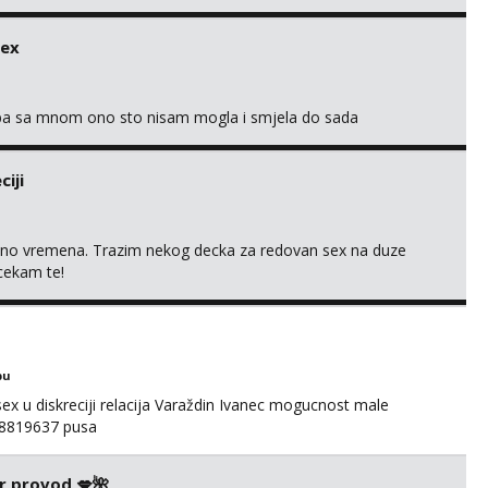
 me tamo, cekam te!
sex
oba sa mnom ono sto nisam mogla i smjela do sada
iji
uno vremena. Trazim nekog decka za redovan sex na duze
 cekam te!
bu
ex u diskreciji relacija Varaždin Ivanec mogucnost male
098819637 pusa
r provod 💋🌺