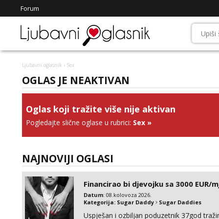
Forum
Ljubavni oglasnik
› Sex
OGLAS JE NEAKTIVAN
Oglas koji tražite više nije aktivan
Pogledajte slične oglase u rubrici:
Sex
»
NAJNOVIJI OGLASI
Financirao bi djevojku sa 3000 EUR/m
Datum
: 08.kolovoza 2026.
Kategorija:
Sugar Daddy
Sugar Daddies
Uspješan i ozbiljan poduzetnik 37god traž