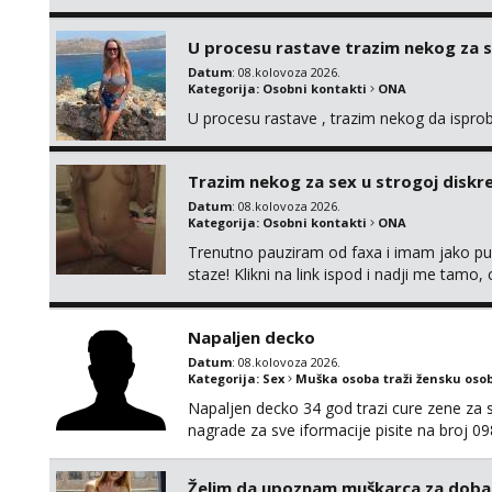
da me isprobaš Klikni na link ispod i nadji
U procesu rastave trazim nekog za 
Datum
: 08.kolovoza 2026.
Kategorija:
Osobni kontakti
ONA
U procesu rastave , trazim nekog da ispr
Trazim nekog za sex u strogoj diskrec
Datum
: 08.kolovoza 2026.
Kategorija:
Osobni kontakti
ONA
Trenutno pauziram od faxa i imam jako p
staze! Klikni na link ispod i nadji me tamo,
Napaljen decko
Datum
: 08.kolovoza 2026.
Kategorija:
Sex
Muška osoba traži žensku oso
Napaljen decko 34 god trazi cure zene za s
nagrade za sve iformacije pisite na broj 
Želim da upoznam muškarca za doba