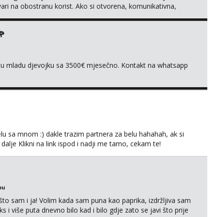
tvari na obostranu korist. Ako si otvorena, komunikativna,
 markodalic37@gmail.com
🌹
ivnu mladu djevojku sa 3500€ mjesečno. Kontakt na whatsapp
lu sa mnom :) dakle trazim partnera za belu hahahah, ak si
 dalje Klikni na link ispod i nadji me tamo, cekam te!
bu
što sam i ja! Volim kada sam puna kao paprika, izdržljiva sam
s i više puta dnevno bilo kad i bilo gdje zato se javi što prije