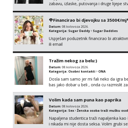
zabavu, izlaske, putovanja i druge lijepe s
zgodna i atraktivna javi se na moj email:
🌹Financirao bi djevojku sa 3500€/mj
Datum
: 08.kolovoza 2026.
Kategorija:
Sugar Daddy
Sugar Daddies
Uspješan poduzetnik financirao bi atrakt
ili email
Tražim nekog za belu:)
Datum
: 08.kolovoza 2026.
Kategorija:
Osobni kontakti
ONA
Dosla sam samo jer mi fali neko da igra be
bas jako dobar u beli , onda cu razmislit za
Volim kada sam puna kao paprika
Datum
: 08.kolovoza 2026.
Kategorija:
Sex
Ženska osoba traži mušku oso
Napaljena studentica traži napaljenka kao 
i nikada mi nije dosta seksa. Volim grubi sek