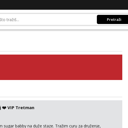
Pretraži
j ❤️ VIP Tretman
im sugar babby na duže staze. Tražim curu za druženje,