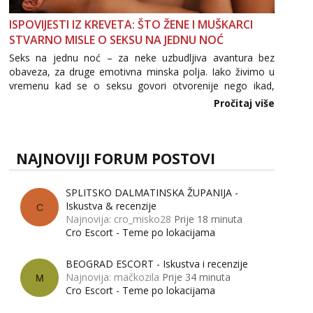
ISPOVIJESTI IZ KREVETA: ŠTO ŽENE I MUŠKARCI
STVARNO MISLE O SEKSU NA JEDNU NOĆ
Seks na jednu noć – za neke uzbudljiva avantura bez
obaveza, za druge emotivna minska polja. Iako živimo u
vremenu kad se o seksu govori otvorenije nego ikad,
tema „jedne noći strasti“ i dalje izaziva burne rasprave. Što
Pročitaj više
zapravo misle žene, a što muškarci? Jesu...
NAJNOVIJI FORUM POSTOVI
SPLITSKO DALMATINSKA ŽUPANIJA -
Iskustva & recenzije
C
Najnovija: cro_misko28
Prije 18 minuta
Cro Escort - Teme po lokacijama
BEOGRAD ESCORT - Iskustva i recenzije
Najnovija: mačkozila
Prije 34 minuta
M
Cro Escort - Teme po lokacijama