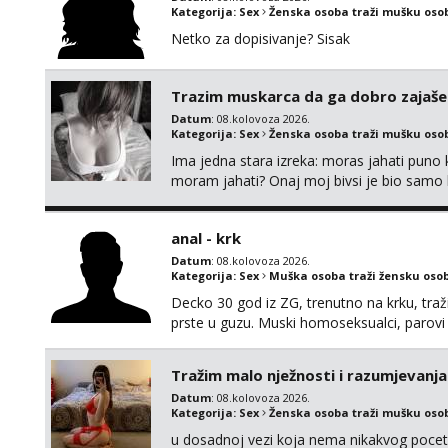
Kategorija:
Sex
Ženska osoba traži mušku oso
Netko za dopisivanje? Sisak
Trazim muskarca da ga dobro zajaš
Datum
: 08.kolovoza 2026.
Kategorija:
Sex
Ženska osoba traži mušku oso
Ima jedna stara izreka: moras jahati puno ko
moram jahati? Onaj moj bivsi je bio samo ko
anal - krk
Datum
: 08.kolovoza 2026.
Kategorija:
Sex
Muška osoba traži žensku oso
Decko 30 god iz ZG, trenutno na krku, traž
prste u guzu. Muski homoseksualci, parovi 
opcenito (gotovina) ili unaprijed (aircash,
na whatsapp 0958048882.
Tražim malo nježnosti i razumjevanja
Datum
: 08.kolovoza 2026.
Kategorija:
Sex
Ženska osoba traži mušku oso
u dosadnoj vezi koja nema nikakvog pocetk