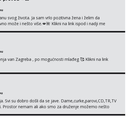
bu
nu svog života. Ja sam vrlo pozitivna žena i želim da
 može i nešto više.💋🌺 Klikni na link ispod i nadji me
bu
enja van Zagreba , po mogućnosti mlađeg 🥰 Klikni na link
bu
. Svi su dobro došli da se jave. Dame,curke,parovi,CD,TR,TV
. Prostor nemam ali ako smo za druženje možemo nešto