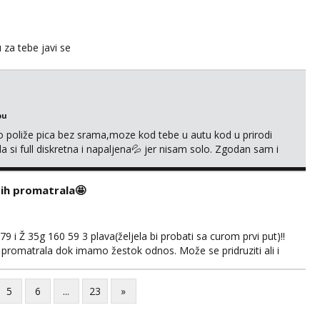
u za tebe javi se
bu
go poliže pica bez srama,moze kod tebe u autu kod u prirodi
a si full diskretna i napaljena💦 jer nisam solo. Zgodan sam i
178 78kg.,javi se za brz dogovor Kontakt 0958759047
i ih promatrala🤩
 i Ž 35g 160 59 3 plava(željela bi probati sa curom prvi put)!!
 promatrala dok imamo žestok odnos. Može se pridruziti ali i
imno bez upoznavanja puno.Sliku mozemo razmjeniti,ali
5.8 poslije tog mozemo se druziti,javi se na mail il...
5
6
...
23
»