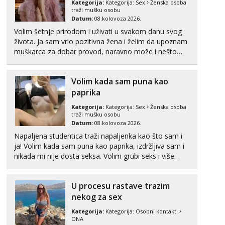
Razgovaram :)
Kategorija:
Kategorija:
Sex
Ženska osoba
traži mušku osobu
Tel:
064/677-677
- Kod: #04
Datum:
08.kolovoza 2026.
tel:0,93€ - mob:1,12€ min
Volim šetnje prirodom i uživati u svakom danu svog
Obavijesti me kada se oslobodi
života. Ja sam vrlo pozitivna žena i želim da upoznam
muškarca za dobar provod, naravno može i nešto
Snježana
više.💋🌺 Klikni na link ispod i nadji me tamo, cekam
Razgovaram :)
te!
Tel:
064/677-677
- Kod: #119
Volim kada sam puna kao
tel:0,93€ - mob:1,12€ min
paprika
Obavijesti me kada se oslobodi
Kategorija:
Kategorija:
Sex
Ženska osoba
Margareta
traži mušku osobu
Razgovaram :)
Datum:
08.kolovoza 2026.
Napaljena studentica traži napaljenka kao što sam i
Tel:
064/677-677
- Kod: #121
ja! Volim kada sam puna kao paprika, izdržljiva sam i
tel:0,93€ - mob:1,12€ min
nikada mi nije dosta seksa. Volim grubi seks i više
Obavijesti me kada se oslobodi
puta dnevno bilo kad i bilo gdje zato se javi što prije
Alisa
da me isprobaš Klikni na link ispod i nadji me tamo,
Čekam tvoj poziv!
U procesu rastave trazim
cekam te!
nekog za sex
Tel:
064/677-677
- Kod: #106
tel:0,93€ - mob:1,12€ min
Kategorija:
Kategorija:
Osobni kontakti
ONA