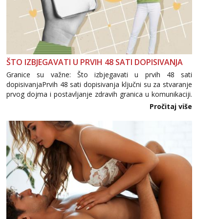
ŠTO IZBJEGAVATI U PRVIH 48 SATI DOPISIVANJA
Granice su važne: Što izbjegavati u prvih 48 sati
dopisivanjaPrvih 48 sati dopisivanja ključni su za stvaranje
prvog dojma i postavljanje zdravih granica u komunikaciji.
Važno je izbjeći prebrzo otkrivanje osobnih ili intimnih
Pročitaj više
informacija, jer nepoznata osoba još nije zaslužila to
povjerenje. Takođe...