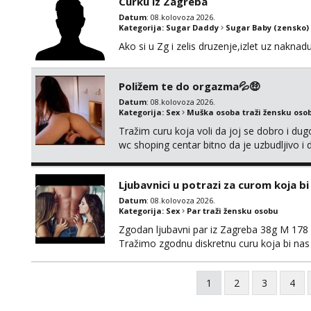
Curku iz Zagreba
Datum
: 08.kolovoza 2026.
Kategorija:
Sugar Daddy
Sugar Baby (zensko)
Ako si u Zg i zelis druzenje,izlet uz naknad
Poližem te do orgazma💦🤑
Datum
: 08.kolovoza 2026.
Kategorija:
Sex
Muška osoba traži žensku oso
Tražim curu koja voli da joj se dobro i du
wc shoping centar bitno da je uzbudljivo i d
diskretan,sliku šaljem na wapp telegram..
Ljubavnici u potrazi za curom koja b
Datum
: 08.kolovoza 2026.
Kategorija:
Sex
Par traži žensku osobu
Zgodan ljubavni par iz Zagreba 38g M 178 79
Tražimo zgodnu diskretnu curu koja bi nas
ne mora.Bitno da uzivamo diskretno anon
najbolje uzivo se upoznati. Na goo smo do 1
1
2
3
4