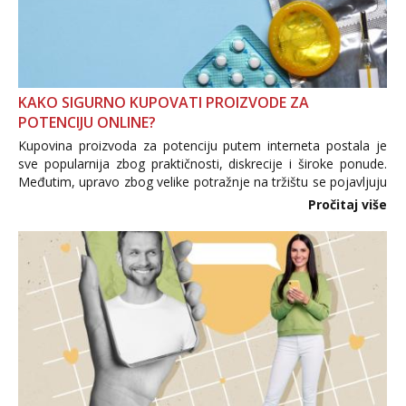
KAKO SIGURNO KUPOVATI PROIZVODE ZA
POTENCIJU ONLINE?
Kupovina proizvoda za potenciju putem interneta postala je
sve popularnija zbog praktičnosti, diskrecije i široke ponude.
Međutim, upravo zbog velike potražnje na tržištu se pojavljuju
i brojni krivotvoreni proizvodi, nepouzdane internetske
Pročitaj više
trgovine te proizvodi nepoznatog podrijetla. ...