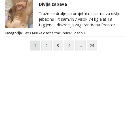
Divlja zabava
Traže se drolje sa umjetnim sisama za divlju
jebacinu Fit sam,187 visok 74 kg alat 18
Higijena i diskrecija zagarantirana Prostor
imam na području između Zadra i Šibenika
Kategorija:
Sex
Muška osoba traži žensku osobu
Kontakt watsap 0955406511 bez poziva
1
2
3
4
...
24