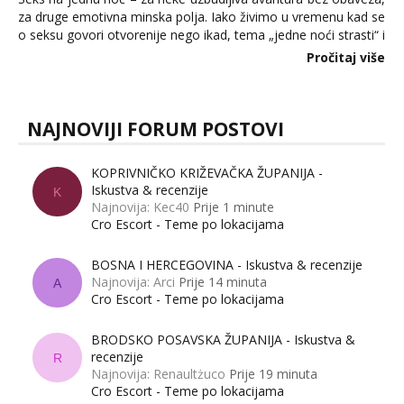
za druge emotivna minska polja. Iako živimo u vremenu kad se
o seksu govori otvorenije nego ikad, tema „jedne noći strasti“ i
dalje izaziva burne rasprave. Što zapravo misle žene, a što
Pročitaj više
muškarci? Jesu...
NAJNOVIJI FORUM POSTOVI
KOPRIVNIČKO KRIŽEVAČKA ŽUPANIJA -
Iskustva & recenzije
K
Najnovija: Kec40
Prije 1 minute
Cro Escort - Teme po lokacijama
BOSNA I HERCEGOVINA - Iskustva & recenzije
Najnovija: Arci
Prije 14 minuta
A
Cro Escort - Teme po lokacijama
BRODSKO POSAVSKA ŽUPANIJA - Iskustva &
recenzije
R
Najnovija: Renaultżuco
Prije 19 minuta
Cro Escort - Teme po lokacijama