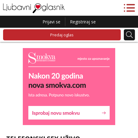
Prijavi se
Registriraj se
Predaj oglas
Kristina
Razgovaram :)
Učiteljica iz predgrađa traži...