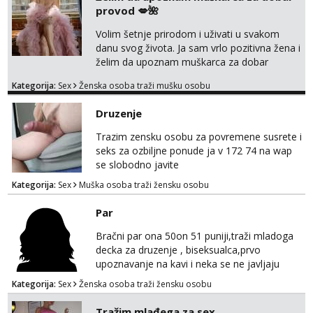
provod 💋🌺
Volim šetnje prirodom i uživati u svakom
danu svog života. Ja sam vrlo pozitivna žena i
želim da upoznam muškarca za dobar
provod, naravno može i nešto više.💋🌺 Klikni
Kategorija:
Sex
Ženska osoba traži mušku osobu
na link ispod i nadji me tamo, cekam te!
Druzenje
Trazim zensku osobu za povremene susrete i
seks za ozbiljne ponude ja v 172 74 na wap
se slobodno javite
Kategorija:
Sex
Muška osoba traži žensku osobu
Par
Bračni par ona 50on 51 puniji,traži mladoga
decka za druzenje , biseksualca,prvo
upoznavanje na kavi i neka se ne javljaju
stariji od 30 godina
Kategorija:
Sex
Ženska osoba traži žensku osobu
Tražim mlađega za sex