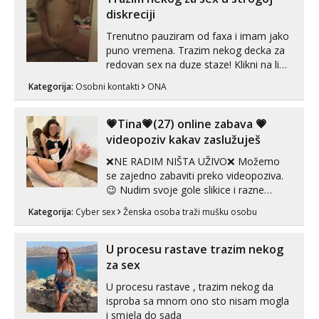
spremna za ONLOINE zabavu...
diskreciji
Trenutno pauziram od faxa i imam jako
puno vremena. Trazim nekog decka za
redovan sex na duze staze! Klikni na link
ispod i nadji me tamo, cekam te!
Kategorija:
Osobni kontakti
ONA
💗Tina💗(27) online zabava 💗
videopoziv kakav zaslužuješ
❌NE RADIM NIŠTA UŽIVO❌ Možemo
se zajedno zabaviti preko videopoziva.
😉 Nudim svoje gole slikice i razne
videouradke. 🤩 Za online zabavu pošalji
Kategorija:
Cyber sex
Ženska osoba traži mušku osobu
poruku na Whatsapp, Telegram ili Viber.
😎 +385 91 912 3322 Za provjeru moje
autentičnosti možeš me vidjeti na
U procesu rastave trazim nekog
videopozivu. 😉 S vama sam vec 5 ...
za sex
U procesu rastave , trazim nekog da
isproba sa mnom ono sto nisam mogla
i smjela do sada