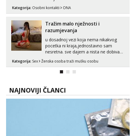
Kategorija:
Osobni kontakti
ONA
Tražim malo nježnosti i
razumjevanja
u dosadnoj vezi koja nema nikakvog
pocetka ni kraja,jednostavno sam
nesretna. sve dajem a nista ne dobivam
za uzvrat.trazim muskarca koji ce
Kategorija:
Sex
Ženska osoba traži mušku osobu
zadovoljiti moje potrebe,ne trazim puno
samo malo njeznosti i razumjevanja.
volim njezan seks i njezne poljupce po
tijelu koji me jako pale,obozavam kad
muskar...
NAJNOVIJI ČLANCI