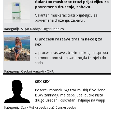
Galantan muskarac trazi prijateljicu za
povremena druzenja, zabavu...
Galantan muskarac trazi prijateljicu za
povremena druzenja, zabavu...
Kategorija:
Sugar Daddy
Sugar Daddies
U procesu rastave trazim nekog za
sex
U procesu rastave , trazim nekog da isproba
sa mnom ono sto nisam mogla i smjela do
sada
Kategorija:
Osobni kontakti
ONA
SEX SEX
Pozdrav momak 24g tražim isključivo žene
BBW zanimaju me debeljuce, bucke ništa
drugo Uredan i diskretan Javljanje na wapp
095 546 9915
Kategorija:
Sex
Muška osoba traži žensku osobu