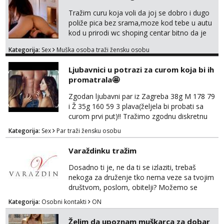
Tražim curu koja voli da joj se dobro i dugo
poliže pica bez srama,moze kod tebe u autu
kod u prirodi wc shoping centar bitno da je
uzbudljivo i da si full diskretna i napaljena💦
Kategorija:
Sex
Muška osoba traži žensku osobu
jer nisam solo. Zgodan sam i diskretan,sliku
šaljem na wapp telegram..178 78kg.,javi se
Ljubavnici u potrazi za curom koja bi ih
za brz dogovor Kontakt 0958759047
promatrala🤩
Zgodan ljubavni par iz Zagreba 38g M 178 79
i Ž 35g 160 59 3 plava(željela bi probati sa
curom prvi put)!! Tražimo zgodnu diskretnu
curu koja bi nas promatrala dok imamo
Kategorija:
Sex
Par traži žensku osobu
žestok odnos. Može se pridruziti ali i ne
mora.Bitno da uzivamo diskretno anonimno
Varaždinku tražim
bez upoznavanja puno.Sliku mozemo
razmjeniti,ali najbolje uzivo se upoznati. Na
Dosadno ti je, ne da ti se izlaziti, trebaš
goo smo do 15.8 poslije tog mozemo se
nekoga za druženje tko nema veze sa tvojim
druziti,javi se na mail il...
društvom, poslom, obitelji? Možemo se
podružiti i zabaviti na razne načine. Makni se
Kategorija:
Osobni kontakti
ON
od svakodnevice samnom. Javi se na
Whatsapp. Samo Varaždin i okolica.
Želim da upoznam muškarca za dobar