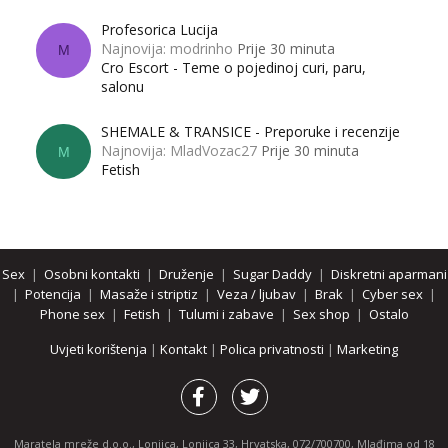
Profesorica Lucija
Najnovija: modrinho
Prije 30 minuta
M
Cro Escort - Teme o pojedinoj curi, paru,
salonu
SHEMALE & TRANSICE - Preporuke i recenzije
Najnovija: MladVozac27
Prije 30 minuta
M
Fetish
Sex
|
Osobni kontakti
|
Druženje
|
Sugar Daddy
|
Diskretni aparmani
|
Potencija
|
Masaže i striptiz
|
Veza / ljubav
|
Brak
|
Cyber sex
|
Phone sex
|
Fetish
|
Tulumi i zabave
|
Sex shop
|
Ostalo
Uvjeti korištenja
|
Kontakt
|
Polica privatnosti
|
Marketing
Maratela mreže d.o.o., Lonjica, Lonjica 33, Hrvatska, 072/700700, Mlađima od 18