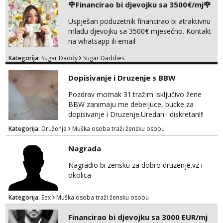
🌹Financirao bi djevojku sa 3500€/mj🌹
poljupce po tijelu koji me jako
Tel:
064/677-677
- Kod: #74
pale,obozavam kad muskarac preuzme
Uspješan poduzetnik financirao bi atraktivnu
tel:0,93€ - mob:1,12€ min
kontrolu . javi se :) Klikni na link ispod i nadji
mladu djevojku sa 3500€ mjesečno. Kontakt
me tamo, cekam te!
na whatsapp ili email
Ivančica
Čekam tvoj poziv!
Kategorija:
Sugar Daddy
Sugar Daddies
Tel:
064/677-677
- Kod: #108
tel:0,93€ - mob:1,12€ min
Dopisivanje i Druzenje s BBW
Zara
Pozdrav momak 31.tražim isključivo žene
Čekam tvoj poziv!
BBW zanimaju me debeljuce, bucke za
dopisivanje i Druzenje.Uredan i diskretan!!!
Tel:
064/677-677
- Kod: #123
tel:0,93€ - mob:1,12€ min
Kategorija:
Druženje
Muška osoba traži žensku osobu
Anđela
Nagrada
Čekam tvoj poziv!
Nagradio bi zensku za dobro druzenje.vz i
Tel:
064/677-677
- Kod: #142
okolica
tel:0,93€ - mob:1,12€ min
Kategorija:
Sex
Muška osoba traži žensku osobu
Financirao bi djevojku sa 3000 EUR/mj