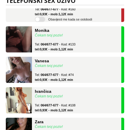
TELEFONSKI SEX UŽIVO
Tel:
064/677-677
- Kod: #160
tel:0,93€ - mob:1,12€ min
Obavijesti me kada se oslobodi
Monika
Čekam tvoj poziv!
Tel:
064/677-677
- Kod: #133
tel:0,93€ - mob:1,12€ min
Vanesa
Čekam tvoj poziv!
Tel:
064/677-677
- Kod: #74
tel:0,93€ - mob:1,12€ min
Ivančica
Čekam tvoj poziv!
Tel:
064/677-677
- Kod: #108
tel:0,93€ - mob:1,12€ min
Zara
Čekam tvoj poziv!