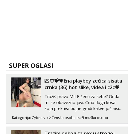
SUPER OGLASI
💌💘💝💗Ena playboy zečica-sisata
crnka (36) hot slike, videa i c2c💗
Tražiš pravu MILF ženu za sebe? Onda
mi se obavezno javi. Crna duga kosa
koja prekriva bujne grudi kakve još nisi
vidio, čista ŠESTICA! A usne? O usnama
Kategorija:
Cyber sex
Ženska osoba traži mušku osobu
bolje da ni ne pričam. Prave pune usne
koje će ti se urezati u pamćenje, jer
vjeruj mi, takve još nisi vidio. Uvijek sam
Trazim nekog za sex u strogoj