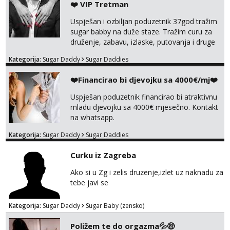
❤️ VIP Tretman
Uspješan i ozbiljan poduzetnik 37god tražim
sugar babby na duže staze. Tražim curu za
druženje, zabavu, izlaske, putovanja i druge
lijepe stvari na obostranu korist. Ako si
Kategorija:
Sugar Daddy
Sugar Daddies
otvorena, komunikativna, zgodna i atraktivna
javi se na moj email:
❤️Financirao bi djevojku sa 4000€/mj❤️
markodalic37@gmail.com
Uspješan poduzetnik financirao bi atraktivnu
mladu djevojku sa 4000€ mjesečno. Kontakt
na whatsapp.
Kategorija:
Sugar Daddy
Sugar Daddies
Curku iz Zagreba
Ako si u Zg i zelis druzenje,izlet uz naknadu za
tebe javi se
Kategorija:
Sugar Daddy
Sugar Baby (zensko)
Poližem te do orgazma💦🤑