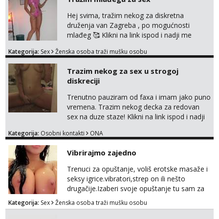
Hej svima, tražim nekog za diskretna
druženja van Zagreba , po mogućnosti
mlađeg 🥰 Klikni na link ispod i nadji me
tamo, cekam te!
Kategorija:
Sex
Ženska osoba traži mušku osobu
Trazim nekog za sex u strogoj
diskreciji
Trenutno pauziram od faxa i imam jako puno
vremena. Trazim nekog decka za redovan
sex na duze staze! Klikni na link ispod i nadji
me tamo, cekam te!
Kategorija:
Osobni kontakti
ONA
Vibrirajmo zajedno
Trenuci za opuštanje, voliš erotske masaže i
seksy igrice.vibratori,strep on ili nešto
drugačije.Izaberi svoje opuštanje tu sam za
tebe.sve info na mob 095/762-8147
Kategorija:
Sex
Ženska osoba traži mušku osobu