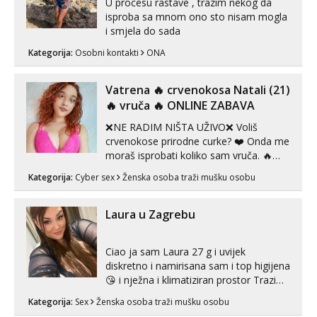
U procesu rastave , trazim nekog da
isproba sa mnom ono sto nisam mogla
i smjela do sada
Kategorija:
Osobni kontakti
ONA
Vatrena ‎️‍🔥 crvenokosa Natali (21)
‎️‍🔥 vruča‎ ️‍🔥 ONLINE ZABAVA
❌NE RADIM NIŠTA UŽIVO❌ Voliš
crvenokose prirodne curke? ❤️ Onda me
moraš isprobati koliko sam vruča.‎ ️‍🔥
MLADA vražica koja ima 100%
Kategorija:
Cyber sex
Ženska osoba traži mušku osobu
prorodne grudi, 💦 Misli su mi uvijek
prljave i u svemu vidim samo užitak. 💦
U mojoj raznolikoj ponudi možeš
Laura u Zagrebu
pranaći nešto po svojoj mjeri. Sexi videa
s kolegica...
Ciao ja sam Laura 27 g i uvijek
diskretno i namirisana sam i top higijena
😘 i nježna i klimatiziran prostor Trazim
sex za nagradu Radim klasican sex
Kategorija:
Sex
Ženska osoba traži mušku osobu
Pusenje i gutanje sperme Erotsko rublje