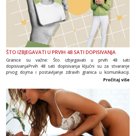
ŠTO IZBJEGAVATI U PRVIH 48 SATI DOPISIVANJA
Granice su važne: Što izbjegavati u prvih 48 sati
dopisivanjaPrvih 48 sati dopisivanja ključni su za stvaranje
prvog dojma i postavljanje zdravih granica u komunikaciji.
Važno je izbjeći prebrzo otkrivanje osobnih ili intimnih
Pročitaj više
informacija, jer nepoznata osoba još nije zaslužila to
povjerenje. Takođe...