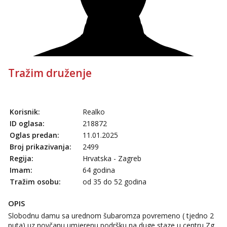
Tražim druženje
Korisnik:
Realko
ID oglasa:
218872
Oglas predan:
11.01.2025
Broj prikazivanja:
2499
Regija:
Hrvatska - Zagreb
Imam:
64 godina
Tražim osobu:
od 35 do 52 godina
OPIS
Slobodnu damu sa urednom šubaromza povremeno ( tjedno 2
puta) uz novčanu umjerenu podršku na duge staze u centru Zg