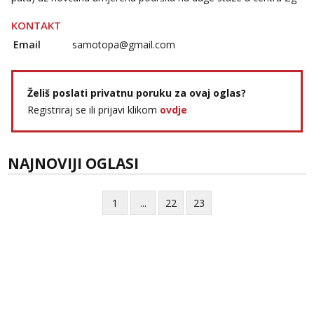
KONTAKT
Email
samotopa@gmail.com
Želiš poslati privatnu poruku za ovaj oglas?
Registriraj se ili prijavi klikom
ovdje
NAJNOVIJI OGLASI
1
...
22
23