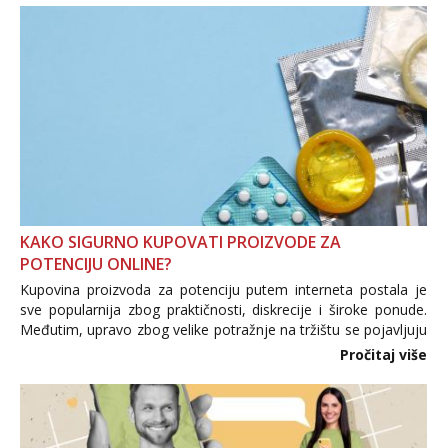
KAKO SIGURNO KUPOVATI PROIZVODE ZA
POTENCIJU ONLINE?
Kupovina proizvoda za potenciju putem interneta postala je
sve popularnija zbog praktičnosti, diskrecije i široke ponude.
Međutim, upravo zbog velike potražnje na tržištu se pojavljuju
i brojni krivotvoreni proizvodi, nepouzdane internetske
Pročitaj više
trgovine te proizvodi nepoznatog podrijetla. ...