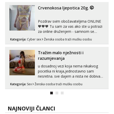
imam uvijek Lizati me mozes i ljubiti po
tijelu Iskljucivo neradim analni !!! I
Crvenokosa ljepotica 20g. 🤭
neljubim se Wha...
Pozdrav svim obožavateljima ONLINE
🧡🧡🧡 Tu sam za vas ako ste u potrazi
za online druženjem - samnom se
možete zabaviti preko videopoziva, ili
Kategorija:
Cyber sex
Ženska osoba traži mušku osobu
ako vam nisam dovoljna radim i u paru i
trojci s kolegicama, svaka je drugačija
😉 Radim i vruća tipkanja uz slike i hot
Tražim malo nježnosti i
line pozive. Za vas sam pripremila ...
razumjevanja
u dosadnoj vezi koja nema nikakvog
pocetka ni kraja,jednostavno sam
nesretna. sve dajem a nista ne dobivam
za uzvrat.trazim muskarca koji ce
Kategorija:
Sex
Ženska osoba traži mušku osobu
zadovoljiti moje potrebe,ne trazim puno
samo malo njeznosti i razumjevanja.
volim njezan seks i njezne poljupce po
tijelu koji me jako pale,obozavam kad
muskar...
NAJNOVIJI ČLANCI