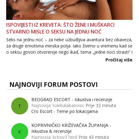
ISPOVIJESTI IZ KREVETA: ŠTO ŽENE I MUŠKARCI
STVARNO MISLE O SEKSU NA JEDNU NOĆ
Seks na jednu noć – za neke uzbudljiva avantura bez obaveza,
za druge emotivna minska polja. Iako živimo u vremenu kad se
o seksu govori otvorenije nego ikad, tema „jedne noći strasti“ i
dalje izaziva burne rasprave. Što zapravo misle žene, a što
Pročitaj više
muškarci? Jesu...
NAJNOVIJI FORUM POSTOVI
BEOGRAD ESCORT - Iskustva i recenzije
Najnovija: tolebalabanovic
Prije 32 minuta
T
Cro Escort - Teme po lokacijama
KOPRIVNIČKO KRIŽEVAČKA ŽUPANIJA -
Iskustva & recenzije
K
Najnovija: kcboy37god
Prije 43 minuta