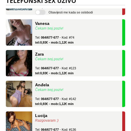
TELEFONSKI SEX UŽIVO
tel:0,93€ - mob:1,12€ min
Obavijesti me kada se oslobodi
Vanesa
Čekam tvoj poziv!
Tel:
064/677-677
- Kod: #74
tel:0,93€ - mob:1,12€ min
Zara
Čekam tvoj poziv!
Tel:
064/677-677
- Kod: #123
tel:0,93€ - mob:1,12€ min
Anđela
Čekam tvoj poziv!
Tel:
064/677-677
- Kod: #142
tel:0,93€ - mob:1,12€ min
Lucija
Razgovaram :)
Tel:
064/677-677
- Kod: #136