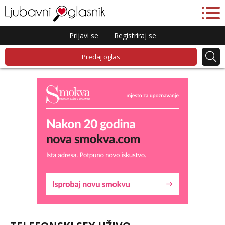
Prijavi se
Registriraj se
Predaj oglas
Lucija
Razgovaram :)
Tel:
064/677-677
- Kod: #136