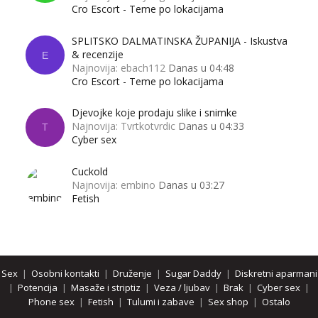
Cro Escort - Teme po lokacijama
SPLITSKO DALMATINSKA ŽUPANIJA - Iskustva
& recenzije
E
Najnovija: ebach112
Danas u 04:48
Cro Escort - Teme po lokacijama
Djevojke koje prodaju slike i snimke
Najnovija: Tvrtkotvrdic
Danas u 04:33
T
Cyber sex
Cuckold
Najnovija: embino
Danas u 03:27
Fetish
Sex
|
Osobni kontakti
|
Druženje
|
Sugar Daddy
|
Diskretni aparmani
|
Potencija
|
Masaže i striptiz
|
Veza / ljubav
|
Brak
|
Cyber sex
|
Phone sex
|
Fetish
|
Tulumi i zabave
|
Sex shop
|
Ostalo