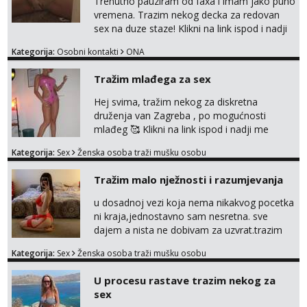
Trenutno pauziram od faxa i imam jako puno
vremena. Trazim nekog decka za redovan
sex na duze staze! Klikni na link ispod i nadji
me tamo, cekam te!
Kategorija:
Osobni kontakti
ONA
Tražim mlađega za sex
Hej svima, tražim nekog za diskretna
druženja van Zagreba , po mogućnosti
mlađeg 🥰 Klikni na link ispod i nadji me
tamo, cekam te!
Kategorija:
Sex
Ženska osoba traži mušku osobu
Tražim malo nježnosti i razumjevanja
u dosadnoj vezi koja nema nikakvog pocetka
ni kraja,jednostavno sam nesretna. sve
dajem a nista ne dobivam za uzvrat.trazim
muskarca koji ce zadovoljiti moje potrebe,ne
Kategorija:
Sex
Ženska osoba traži mušku osobu
trazim puno samo malo njeznosti i
razumjevanja. volim njezan seks i njezne
U procesu rastave trazim nekog za
poljupce po tijelu koji me jako
sex
pale,obozavam kad muskarac preuzme