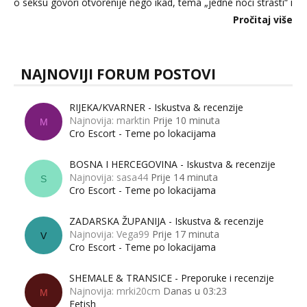
o seksu govori otvorenije nego ikad, tema „jedne noći strasti“ i
dalje izaziva burne rasprave. Što zapravo misle žene, a što
Pročitaj više
muškarci? Jesu...
NAJNOVIJI FORUM POSTOVI
RIJEKA/KVARNER - Iskustva & recenzije
Najnovija: marktin
Prije 10 minuta
M
Cro Escort - Teme po lokacijama
BOSNA I HERCEGOVINA - Iskustva & recenzije
Najnovija: sasa44
Prije 14 minuta
S
Cro Escort - Teme po lokacijama
ZADARSKA ŽUPANIJA - Iskustva & recenzije
Najnovija: Vega99
Prije 17 minuta
V
Cro Escort - Teme po lokacijama
SHEMALE & TRANSICE - Preporuke i recenzije
Najnovija: mrki20cm
Danas u 03:23
M
Fetish