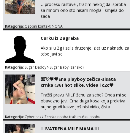
kontrolu . javi se :) Klikni na link ispod i nadji
U procesu rastave , trazim nekog da isproba
me tamo, cekam te!
sa mnom ono sto nisam mogla i smjela do
sada
Kategorija:
Osobni kontakti
ONA
Curku iz Zagreba
Ako si u Zg i zelis druzenje,izlet uz naknadu za
tebe javi se
Kategorija:
Sugar Daddy
Sugar Baby (zensko)
💌💘💝💗Ena playboy zečica-sisata
crnka (36) hot slike, videa i c2c💗
Tražiš pravu MILF ženu za sebe? Onda mi se
obavezno javi. Crna duga kosa koja prekriva
bujne grudi kakve još nisi vidio, čista
ŠESTICA! A usne? O usnama bolje da ni ne
Kategorija:
Cyber sex
Ženska osoba traži mušku osobu
pričam. Prave pune usne koje će ti se urezati
u pamćenje, jer vjeruj mi, takve još nisi vidio.
❤️‍🔥VATRENA MILF MAMA❤️‍🔥
Uvijek sam spremna za ONLOINE zabavu.