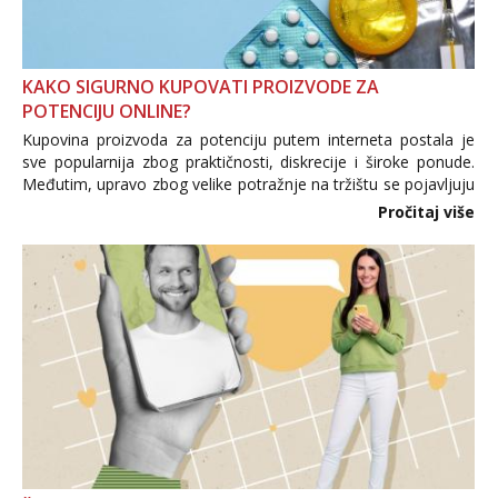
KAKO SIGURNO KUPOVATI PROIZVODE ZA
POTENCIJU ONLINE?
Kupovina proizvoda za potenciju putem interneta postala je
sve popularnija zbog praktičnosti, diskrecije i široke ponude.
Međutim, upravo zbog velike potražnje na tržištu se pojavljuju
i brojni krivotvoreni proizvodi, nepouzdane internetske
Pročitaj više
trgovine te proizvodi nepoznatog podrijetla. ...