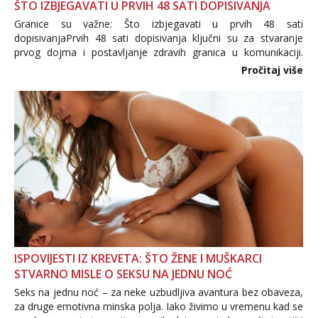
ŠTO IZBJEGAVATI U PRVIH 48 SATI DOPISIVANJA
Granice su važne: Što izbjegavati u prvih 48 sati
dopisivanjaPrvih 48 sati dopisivanja ključni su za stvaranje
prvog dojma i postavljanje zdravih granica u komunikaciji.
Važno je izbjeći prebrzo otkrivanje osobnih ili intimnih
Pročitaj više
informacija, jer nepoznata osoba još nije zaslužila to
povjerenje. Takođe...
ISPOVIJESTI IZ KREVETA: ŠTO ŽENE I MUŠKARCI
STVARNO MISLE O SEKSU NA JEDNU NOĆ
Seks na jednu noć – za neke uzbudljiva avantura bez obaveza,
za druge emotivna minska polja. Iako živimo u vremenu kad se