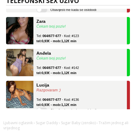
TELEFONSKI SEX UŽIVO
Obavijesti me kada se oslobodi
Zara
Čekam tvoj poziv!
Tel:
064/677-677
- Kod: #123
tel:0,93€ - mob:1,12€ min
Anđela
Čekam tvoj poziv!
Tel:
064/677-677
- Kod: #142
tel:0,93€ - mob:1,12€ min
Lucija
Razgovaram :)
Tel:
064/677-677
- Kod: #136
tel:0,93€ - mob:1,12€ min
Obavijesti me kada se oslobodi
Zara
Čekam tvoj poziv!
Ljubavni oglasnik
›
Sugar Daddy
›
Sugar Baby (zensko)
› Tražim jednog ali
vrijednog
Tel:
064/677-677
- Kod: #123