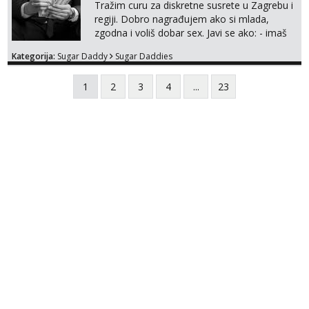
Tražim curu za diskretne susrete u Zagrebu i
regiji. Dobro nagrađujem ako si mlada,
zgodna i voliš dobar sex. Javi se ako: - imaš
do 25 godina - imaš do 65 kg - imaš dugu
Kategorija:
Sugar Daddy
Sugar Daddies
kosu - se dobro ljubiš - si fleksibilna s
vremenom (jer ga nemam previše) i
1
2
3
4
...
23
dostupna radnim danom (vikendi i noći su za
obitelj) - vodiš brigu o zdravlju i koristiš
zaštitu Ne javljajte se: - debele - frajeri i
paro...