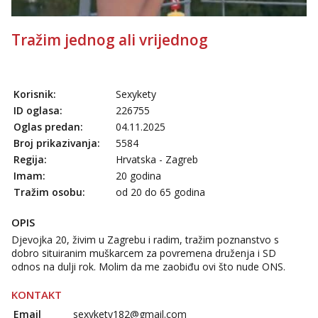
Tražim jednog ali vrijednog
Korisnik:
Sexykety
ID oglasa:
226755
Oglas predan:
04.11.2025
Broj prikazivanja:
5584
Regija:
Hrvatska - Zagreb
Imam:
20 godina
Tražim osobu:
od 20 do 65 godina
OPIS
Djevojka 20, živim u Zagrebu i radim, tražim poznanstvo s
dobro situiranim muškarcem za povremena druženja i SD
odnos na dulji rok. Molim da me zaobiđu ovi što nude ONS.
KONTAKT
Email
sexykety182@gmail.com