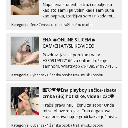
Napaljena studentica traži napaljenka
kao što sam i ja! Volim kada sam puna
kao paprika, izdržljiva sam i nikada mi
nije dosta seksa. Volim grubi seks i više
Kategorija:
Sex
Ženska osoba traži mušku osobu
puta dnevno bilo kad i bilo gdje zato se
javi što prije da me isprobaš Klikni na
link ispod i nadji me tamo, cekam te!
ENA 🔥ONLINE S LICEM🔥
CAM/CHAT/SLIKE/VIDEO
Pozdrav, Javi se porukom na br.
+385919977166 za online druženje
samnom. WhatsApp 👉+385919977166
Telegram 👉@enafriedrichkis Radim
Kategorija:
Cyber sex
Ženska osoba traži mušku osobu
videopozive s licem, solo i s partnerom,
kolegicama (Tina&Natali), razne
kombinacije halteri, haljine, štikle,
💌💘💝💗Ena playboy zečica-sisata
samostojeće itd. Nudim svakakva videa
crnka (36) hot slike, videa i c2c💗
seksa, puš...
Tražiš pravu MILF ženu za sebe? Onda
mi se obavezno javi. Crna duga kosa
koja prekriva bujne grudi kakve još nisi
vidio, čista ŠESTICA! A usne? O usnama
Kategorija:
Cyber sex
Ženska osoba traži mušku osobu
bolje da ni ne pričam. Prave pune usne