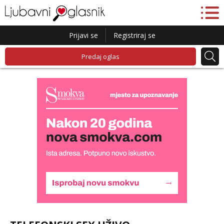
Prijavi se
Registriraj se
Predaj oglas
Lucija
Razgovaram :)
Tel:
064/677-677
- Kod: #136
tel:0,93€ - mob:1,12€ min