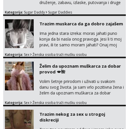
druženje, zabavu, izlaske, putovanja i druge
lijepe stvari na obostranu korist. Ako si
Kategorija:
Sugar Daddy
Sugar Daddies
otvorena, komunikativna, zgodna i atraktivna
javi se na moj email:
Trazim muskarca da ga dobro zajašem
markodalic37@gmail.com
Ima jedna stara izreka: moras jahati puno
konja da bi nasla onog pravoga. Jesi li ti moj
pravi, ili te samo moram jahati? Onaj moj
bivsi je bio samo konj hahahahah Klikni niže
Kategorija:
Sex
Ženska osoba traži mušku osobu
na sexdater link i javi mi se tamo....
Želim da upoznam muškarca za dobar
provod 💋🌺
Volim šetnje prirodom i uživati u svakom
danu svog života. Ja sam vrlo pozitivna žena i
želim da upoznam muškarca za dobar
provod, naravno može i nešto više.💋🌺 Klikni
Kategorija:
Sex
Ženska osoba traži mušku osobu
na link ispod i nadji me tamo, cekam te!
Trazim nekog za sex u strogoj
diskreciji