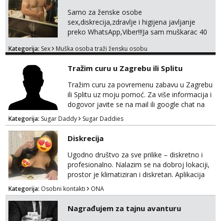
WhatsApp – ako znaš što želiš, bit će ti
Samo za ženske osobe
nagrađeno.
sex,diskrecija,zdravlje i higijena javljanje
preko WhatsApp,Viber!!!Ja sam muškarac 40
god. 180cm 105kg!!!BDSM I razno razni fetiši
Kategorija:
Sex
Muška osoba traži žensku osobu
sve stvar dogovora otvoren za sve
opcije!!!Parovi isto dobro došli!!!
Tražim curu u Zagrebu ili Splitu
Tražim curu za povremenu zabavu u Zagrebu
ili Splitu uz moju pomoć. Za više informacija i
dogovor javite se na mail ili google chat na
oneofakind999111@gmail.com
Kategorija:
Sugar Daddy
Sugar Daddies
Diskrecija
Ugodno društvo za sve prilike – diskretno i
profesionalno. Nalazim se na dobroj lokaciji,
prostor je klimatiziran i diskretan. Aplikacija
what sapp 0957660399.
Kategorija:
Osobni kontakti
ONA
Nagrađujem za tajnu avanturu