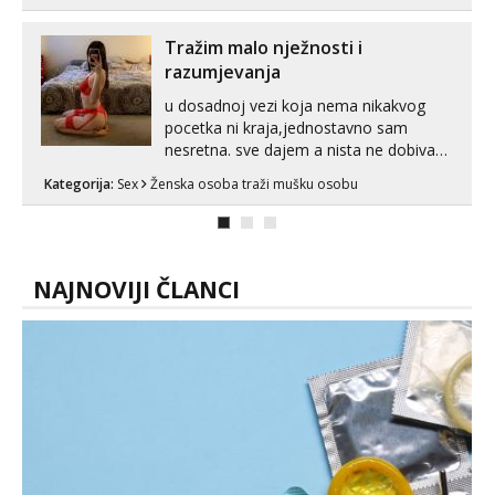
koje će ti se urezati u pamćenje, jer
vjeruj mi, takve još nisi vidio. Uvijek sam
Tražim malo nježnosti i
spremna za ONLOINE zabavu...
razumjevanja
u dosadnoj vezi koja nema nikakvog
pocetka ni kraja,jednostavno sam
nesretna. sve dajem a nista ne dobivam
za uzvrat.trazim muskarca koji ce
Kategorija:
Sex
Ženska osoba traži mušku osobu
zadovoljiti moje potrebe,ne trazim puno
samo malo njeznosti i razumjevanja.
volim njezan seks i njezne poljupce po
tijelu koji me jako pale,obozavam kad
muskar...
NAJNOVIJI ČLANCI