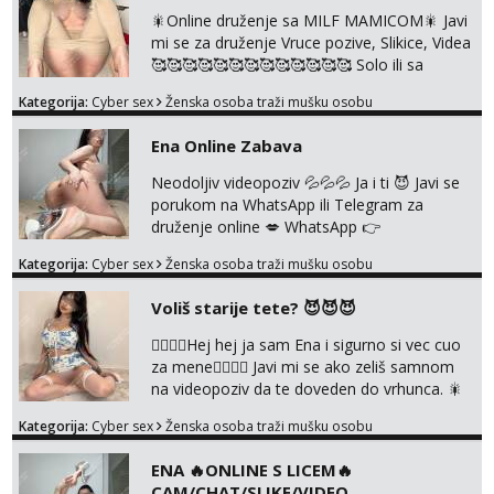
Volim vruće u porukama uz pokoju fotku.
🎇Online druženje sa MILF MAMICOM🎇 Javi
Radim slikice i videa po tvojoj želji te imam
mi se za druženje Vruce pozive, Slikice, Videa
raznih mater...
🥰🥰🥰🥰🥰🥰🥰🥰🥰🥰🥰🥰🥰 Solo ili sa
partnerom ili kolegicama Javi mi se porukom
Kategorija:
Cyber sex
Ženska osoba traži mušku osobu
WhatsApp ili Telegram WhatsApp 👉
+385919977166 Telegram 👉
Ena Online Zabava
@enafriedrichkis 🤬NE RADIM SASTANKE I
DRUZENJA UZIVO🤬
Neodoljiv videopoziv 💦💦💦 Ja i ti 😈 Javi se
porukom na WhatsApp ili Telegram za
druženje online 💋 WhatsApp 👉
+385919977166 Telegram 👉
Kategorija:
Cyber sex
Ženska osoba traži mušku osobu
@enafriedrichkis NEE radimo sastnke uzivo
nalazenja itd.. +385919977166
Voliš starije tete? 😈😈😈
❤️‍🔥❤️‍🔥Hej hej ja sam Ena i sigurno si vec cuo
za mene❤️‍🔥❤️‍🔥 Javi mi se ako zeliš samnom
na videopoziv da te doveden do vrhunca. 🎇
WhatsApp 👉+385919977166 Telegram 👉
Kategorija:
Cyber sex
Ženska osoba traži mušku osobu
@enafriedrichkis Radim samo ONLINE I
NISTA UŽIVO!!!
ENA 🔥ONLINE S LICEM🔥
CAM/CHAT/SLIKE/VIDEO