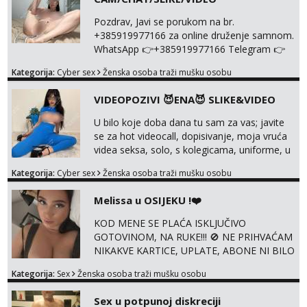
Pozdrav, Javi se porukom na br.
+385919977166 za online druženje samnom.
WhatsApp 👉+385919977166 Telegram 👉
@enafriedrichkis Radim videopozive s licem,
Kategorija:
Cyber sex
Ženska osoba traži mušku osobu
solo i s partnerom, kolegicama
(Tina&Natali), razne kombinacije halteri,
VIDEOPOZIVI 😈ENA😈 SLIKE&VIDEO
haljine, štikle, samostojeće itd. Nudim
svakakva videa seksa, pušenje, razne
U bilo koje doba dana tu sam za vas; javite
lokacije, suradnje s kolegicama, fetiši..
se za hot videocall, dopisivanje, moja vruća
Dopisivanje i slike također radim. NIŠTA UŽI...
videa seksa, solo, s kolegicama, uniforme, u
autu itd, te za gole slikice 💋 WhatsApp 👉
Kategorija:
Cyber sex
Ženska osoba traži mušku osobu
+385919977166 Telegram 👉
@enafriedrichkis ISKLJUČIVO ONLINE, NIŠTA
Melissa u OSIJEKU !❤️
UŽIVO
KOD MENE SE PLAĆA ISKLJUČIVO
GOTOVINOM, NA RUKE!!! 🚫 NE PRIHVAĆAM
NIKAKVE KARTICE, UPLATE, ABONE NI BILO
KAKVE DRUGE OBLIKE PLAĆANJA – 💵
Kategorija:
Sex
Ženska osoba traži mušku osobu
SAMO GOTOVINA!!! Moje fotografije su
100% moje, bez laži i igara. Nemam vremena
Sex u potpunoj diskreciji
za dopisivanja Za dogovor mi piši direktno na