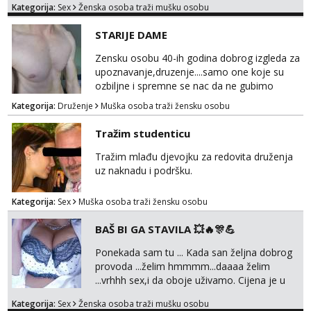
Kategorija:
Sex
Ženska osoba traži mušku osobu
bilo kad i bilo gdje zato se javi što prije da
me isprobaš Klikni na link ispod i nadji me
STARIJE DAME
tamo, cekam te!
Zensku osobu 40-ih godina dobrog izgleda za
upoznavanje,druzenje....samo one koje su
ozbiljne i spremne se nac da ne gubimo
vrijeme!
Kategorija:
Druženje
Muška osoba traži žensku osobu
Tražim studenticu
Tražim mlađu djevojku za redovita druženja
uz naknadu i podršku.
Kategorija:
Sex
Muška osoba traži žensku osobu
BAŠ BI GA STAVILA 💥🔥🎊💪
Ponekada sam tu ... Kada san željna dobrog
provoda ...želim hmmmm...daaaa želim
...vrhhh sex,i da oboje uživamo. Cijena je u
skladu sa time . TVOJ PROSTOR U ZAGREBU
Kategorija:
Sex
Ženska osoba traži mušku osobu
Procjeni jesi li ti taj .?! Ja bi jednog ali