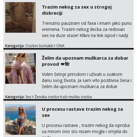
Trazim nekog za sex u strogoj
diskreciji
Trenutno pauziram od faxa i imam jako puno
vremena. Trazim nekog decka za redovan
sex na duze staze! Klikni na link ispod i nadji
me tamo, cekam te!
Kategorija:
Osobni kontakti
ONA
Želim da upoznam muškarca za dobar
provod 💋🌺
Volim šetnje prirodom i uživati u svakom
danu svog života. Ja sam vrlo pozitivna žena i
želim da upoznam muškarca za dobar
provod, naravno može i nešto više.💋🌺 Klikni
Kategorija:
Sex
Ženska osoba traži mušku osobu
na link ispod i nadji me tamo, cekam te!
U procesu rastave trazim nekog za
sex
U procesu rastave , trazim nekog da isproba
sa mnom ono sto nisam mogla i smjela do