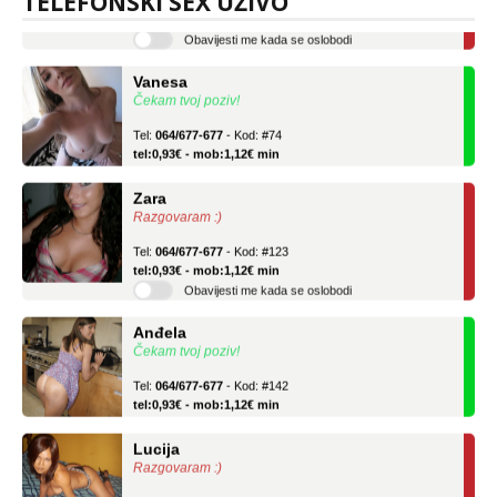
TELEFONSKI SEX UŽIVO
tel:0,93€ - mob:1,12€ min
Obavijesti me kada se oslobodi
Vanesa
Čekam tvoj poziv!
Tel:
064/677-677
- Kod: #74
tel:0,93€ - mob:1,12€ min
Zara
Razgovaram :)
Tel:
064/677-677
- Kod: #123
tel:0,93€ - mob:1,12€ min
Obavijesti me kada se oslobodi
Anđela
Čekam tvoj poziv!
Tel:
064/677-677
- Kod: #142
tel:0,93€ - mob:1,12€ min
Lucija
Razgovaram :)
Tel:
064/677-677
- Kod: #136