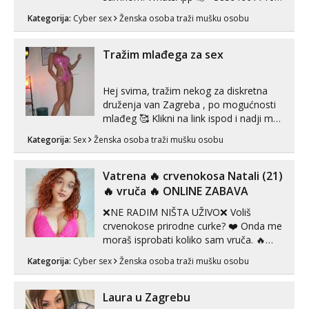
Telegram 👉@enafriedrichkis Radim
Kategorija:
Cyber sex
Ženska osoba traži mušku osobu
videopozive s licem, solo i s partnerom,
kolegicama (Tina&Natali), razne
kombinacije halteri, haljine, štikle,
Tražim mlađega za sex
samostojeće itd. Nudim svakakva videa
seksa, puš...
Hej svima, tražim nekog za diskretna
druženja van Zagreba , po mogućnosti
mlađeg 🥰 Klikni na link ispod i nadji me
tamo, cekam te!
Kategorija:
Sex
Ženska osoba traži mušku osobu
Vatrena ‎️‍🔥 crvenokosa Natali (21)
‎️‍🔥 vruča‎ ️‍🔥 ONLINE ZABAVA
❌NE RADIM NIŠTA UŽIVO❌ Voliš
crvenokose prirodne curke? ❤️ Onda me
moraš isprobati koliko sam vruča.‎ ️‍🔥
MLADA vražica koja ima 100%
Kategorija:
Cyber sex
Ženska osoba traži mušku osobu
prorodne grudi, 💦 Misli su mi uvijek
prljave i u svemu vidim samo užitak. 💦
U mojoj raznolikoj ponudi možeš
Laura u Zagrebu
pranaći nešto po svojoj mjeri. Sexi videa