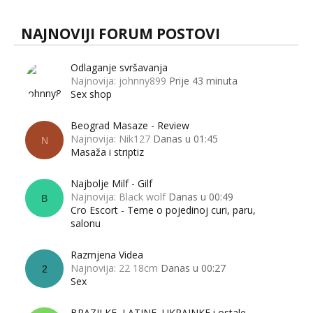
NAJNOVIJI FORUM POSTOVI
Odlaganje svršavanja
Najnovija: johnny899
Prije 43 minuta
Sex shop
Beograd Masaze - Review
Najnovija: Nik127
Danas u 01:45
N
Masaža i striptiz
Najbolje Milf - Gilf
Najnovija: Black wolf
Danas u 00:49
B
Cro Escort - Teme o pojedinoj curi, paru,
salonu
Razmjena Videa
Najnovija: 22 18cm
Danas u 00:27
2
Sex
BRAZILKE, LATINE, UKRAINKE i ostale