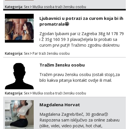
uzbudljivo i da si full diskretna i napaljena💦
Kategorija:
Sex
Muška osoba traži žensku osobu
jer nisam solo. Zgodan sam i diskretan,sliku
šaljem na wapp telegram..178 78kg.,javi se
Ljubavnici u potrazi za curom koja bi ih
za brz dogovor Kontakt 0958759047
promatrala🤩
Zgodan ljubavni par iz Zagreba 38g M 178 79
i Ž 35g 160 59 3 plava(željela bi probati sa
curom prvi put)!! Tražimo zgodnu diskretnu
curu koja bi nas promatrala dok imamo
Kategorija:
Sex
Par traži žensku osobu
žestok odnos. Može se pridruziti ali i ne
mora.Bitno da uzivamo diskretno anonimno
Tražim žensku osobu
bez upoznavanja puno.Sliku mozemo
razmjeniti,ali najbolje uzivo se upoznati. Na
Tražim pravu žensku osobu (ostali stop),za
goo smo do 15.8 poslije tog mozemo se
bilo kakva pitanja kontakt ovdje ili mail.
druziti,javi se na mail il...
Kategorija:
Sex
Muška osoba traži žensku osobu
Magdalena Horvat
Magdalena Zagreb/Beč, 30 godina😚
Raspozena sam isključivo za online zabavu
(slike, videi, video pozivi, hot chat,