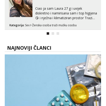
s kolegica...
Ciao ja sam Laura 27 g i uvijek
diskretno i namirisana sam i top higijena
😘 i nježna i klimatiziran prostor Trazim
sex za nagradu Radim klasican sex
Kategorija:
Sex
Ženska osoba traži mušku osobu
Pusenje i gutanje sperme Erotsko rublje
imam uvijek Lizati me mozes i ljubiti po
tijelu Iskljucivo neradim analni !!! I
neljubim se Wha...
NAJNOVIJI ČLANCI