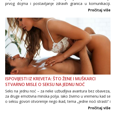
prvog dojma i postavljanje zdravih granica u komunikaciji.
Važno je izbjeći prebrzo otkrivanje osobnih ili intimnih
Pročitaj više
informacija, jer nepoznata osoba još nije zaslužila to
povjerenje. Takođe...
ISPOVIJESTI IZ KREVETA: ŠTO ŽENE I MUŠKARCI
STVARNO MISLE O SEKSU NA JEDNU NOĆ
Seks na jednu noć – za neke uzbudljiva avantura bez obaveza,
za druge emotivna minska polja. Iako živimo u vremenu kad se
o seksu govori otvorenije nego ikad, tema „jedne noći strasti“ i
dalje izaziva burne rasprave. Što zapravo misle žene, a što
Pročitaj više
muškarci? Jesu...