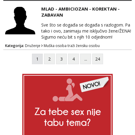
kvalitetnog. Prirodne veće grudi i prcasta
MLAD - AMBICIOZAN - KOREKTAN -
guza ... Javi se 🔥Samo na mail.
ZABAVAN
Sve što se događa se događa s razlogom. Pa
tako i ovo, zanimaju me isključivo žene/ŽENA!
Sigurno neću bit s njih 10 odjednom!
Kategorija:
Druženje
Muška osoba traži žensku osobu
1
2
3
4
...
24