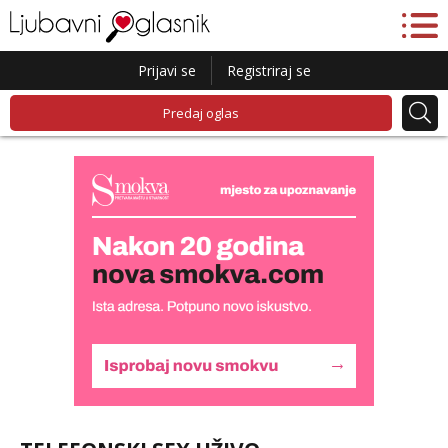
Prijavi se
Registriraj se
Predaj oglas
Lucija
Razgovaram :)
Tel:
064/677-677
- Kod: #136