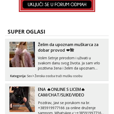
SUPER OGLASI
Želim da upoznam muškarca za
dobar provod 💋🌺
Volim šetnje prirodom i uživati u
svakom danu svog života. Ja sam vrlo
pozitivna žena i želim da upoznam
muškarca za dobar provod, naravno
Kategorija:
Sex
Ženska osoba traži mušku osobu
može i nešto više.💋🌺 Klikni na link
ispod i nadji me tamo, cekam te!
ENA 🔥ONLINE S LICEM🔥
CAM/CHAT/SLIKE/VIDEO
Pozdrav, Javi se porukom na br.
+385919977166 za online druženje
samnom. WhatsApp 👉+385919977166