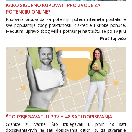
KAKO SIGURNO KUPOVATI PROIZVODE ZA
POTENCIJU ONLINE?
Kupovina proizvoda za potenciju putem interneta postala je
sve popularnija zbog praktičnosti, diskrecije i široke ponude.
Međutim, upravo zbog velike potražnje na tržištu se pojavljuju
i brojni krivotvoreni proizvodi, nepouzdane internetske
Pročitaj više
trgovine te proizvodi nepoznatog podrijetla. ...
ŠTO IZBJEGAVATI U PRVIH 48 SATI DOPISIVANJA
Granice su važne: Što izbjegavati u prvih 48 sati
dopisivanjaPrvih 48 sati dopisivanja ključni su za stvaranje