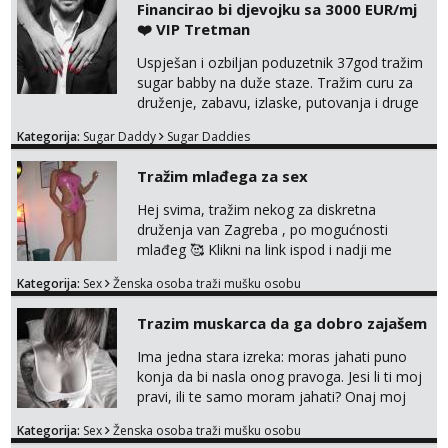
Financirao bi djevojku sa 3000 EUR/mj
❤️ VIP Tretman
Uspješan i ozbiljan poduzetnik 37god tražim
sugar babby na duže staze. Tražim curu za
druženje, zabavu, izlaske, putovanja i druge
lijepe stvari na obostranu korist. Ako si
Kategorija:
Sugar Daddy
Sugar Daddies
otvorena, komunikativna, zgodna i atraktivna
javi se na moj email:
Tražim mlađega za sex
markodalic37@gmail.com
Hej svima, tražim nekog za diskretna
druženja van Zagreba , po mogućnosti
mlađeg 🥰 Klikni na link ispod i nadji me
tamo, cekam te!
Kategorija:
Sex
Ženska osoba traži mušku osobu
Trazim muskarca da ga dobro zajašem
Ima jedna stara izreka: moras jahati puno
konja da bi nasla onog pravoga. Jesi li ti moj
pravi, ili te samo moram jahati? Onaj moj
bivsi je bio samo konj hahahahah Klikni niže
Kategorija:
Sex
Ženska osoba traži mušku osobu
na sexdater link i javi mi se tamo....