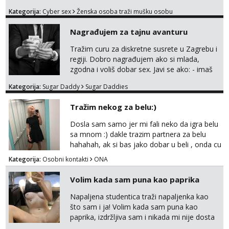
ispunjavanje zelja raznih i fetisa)💦 Slike na
Kategorija:
Cyber sex
Ženska osoba traži mušku osobu
oglasu su MOJE❗ Instagram:
@MagdalenaMagyy Javite mi se porukom na
Nagrađujem za tajnu avanturu
TELEGRAM: @MagdalenaMagy 👈
(ODGOVARAM JAKO BRZO TU I TU PISITE
Tražim curu za diskretne susrete u Zagrebu i
AKO STE ZA ZABAVU)🔥 Moguće
regiji. Dobro nagrađujem ako si mlada,
verifkovanje prije zabave✅ JAVI MI SE I
zgodna i voliš dobar sex. Javi se ako: - imaš
ISPUNI SVOJE NAJVECE FANTAZIJE😈 CEKA...
do 25 godina - imaš do 65 kg - imaš dugu
Kategorija:
Sugar Daddy
Sugar Daddies
kosu - se dobro ljubiš - si fleksibilna s
vremenom (jer ga nemam previše) i
Tražim nekog za belu:)
dostupna radnim danom (vikendi i noći su za
obitelj) - vodiš brigu o zdravlju i koristiš
Dosla sam samo jer mi fali neko da igra belu
zaštitu Ne javljajte se: - debele - frajeri i
sa mnom :) dakle trazim partnera za belu
paro...
hahahah, ak si bas jako dobar u beli , onda cu
razmislit za dalje Klikni na link ispod i nadji me
Kategorija:
Osobni kontakti
ONA
tamo, cekam te!
Volim kada sam puna kao paprika
Napaljena studentica traži napaljenka kao
što sam i ja! Volim kada sam puna kao
paprika, izdržljiva sam i nikada mi nije dosta
seksa. Volim grubi seks i više puta dnevno