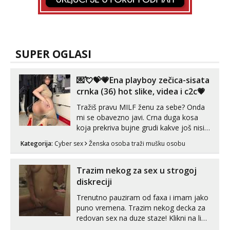
SUPER OGLASI
💌💘💝💗Ena playboy zečica-sisata
crnka (36) hot slike, videa i c2c💗
Tražiš pravu MILF ženu za sebe? Onda
mi se obavezno javi. Crna duga kosa
koja prekriva bujne grudi kakve još nisi
vidio, čista ŠESTICA! A usne? O usnama
Kategorija:
Cyber sex
Ženska osoba traži mušku osobu
bolje da ni ne pričam. Prave pune usne
koje će ti se urezati u pamćenje, jer
vjeruj mi, takve još nisi vidio. Uvijek sam
Trazim nekog za sex u strogoj
spremna za ONLOINE zabavu...
diskreciji
Trenutno pauziram od faxa i imam jako
puno vremena. Trazim nekog decka za
redovan sex na duze staze! Klikni na link
ispod i nadji me tamo, cekam te!