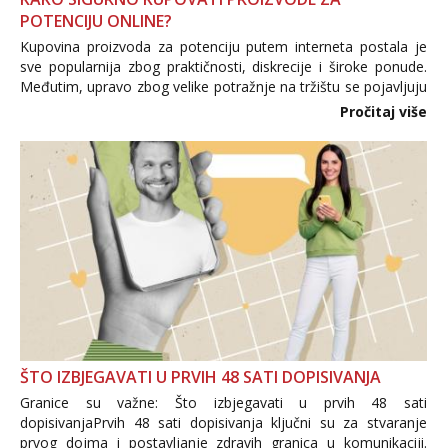
POTENCIJU ONLINE?
Kupovina proizvoda za potenciju putem interneta postala je
sve popularnija zbog praktičnosti, diskrecije i široke ponude.
Međutim, upravo zbog velike potražnje na tržištu se pojavljuju
i brojni krivotvoreni proizvodi, nepouzdane internetske
Pročitaj više
trgovine te proizvodi nepoznatog podrijetla. ...
ŠTO IZBJEGAVATI U PRVIH 48 SATI DOPISIVANJA
Granice su važne: Što izbjegavati u prvih 48 sati
dopisivanjaPrvih 48 sati dopisivanja ključni su za stvaranje
prvog dojma i postavljanje zdravih granica u komunikaciji.