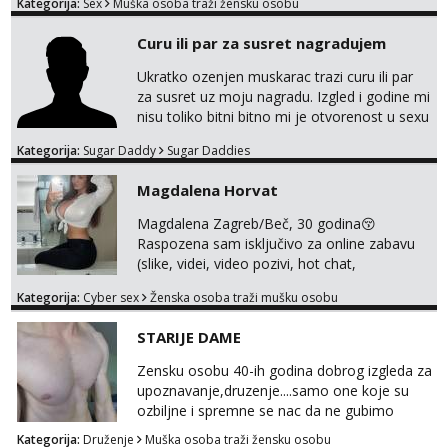
Kategorija:
Sex
Muška osoba traži žensku osobu
snažnoj privlačnosti, strasti i noći ispunjenoj
užitkom bez ikakvih obaveza i komplikacija.
Curu ili par za susret nagradujem
Ako ti nedostaje dodir, poljupci, kemija i
muškarac koji će se potpuno posvetiti tvom
Ukratko ozenjen muskarac trazi curu ili par
zadovoljstvu, možda smo upravo ono što
za susret uz moju nagradu. Izgled i godine mi
oboje t...
nisu toliko bitni bitno mi je otvorenost u sexu
i bez previse tabooa . Molim ozbiljne da se
Kategorija:
Sugar Daddy
Sugar Daddies
jave na mail . Molim ako je moguce prvi mail
sa slikom ili opisom i otkud ste . Javite se
Magdalena Horvat
necete pozalit
Magdalena Zagreb/Beč, 30 godina😚
Raspozena sam isključivo za online zabavu
(slike, videi, video pozivi, hot chat,
ispunjavanje zelja raznih i fetisa)💦 Slike na
Kategorija:
Cyber sex
Ženska osoba traži mušku osobu
oglasu su MOJE❗ Instagram:
@MagdalenaMagyy Javite mi se porukom na
STARIJE DAME
TELEGRAM: @MagdalenaMagy 👈
(ODGOVARAM JAKO BRZO TU I TU PISITE
Zensku osobu 40-ih godina dobrog izgleda za
AKO STE ZA ZABAVU)🔥 Moguće
upoznavanje,druzenje....samo one koje su
verifkovanje prije zabave✅ JAVI MI SE I
ozbiljne i spremne se nac da ne gubimo
ISPUNI SVOJE NAJVECE FANTAZIJE😈 CEKA...
vrijeme!
Kategorija:
Druženje
Muška osoba traži žensku osobu