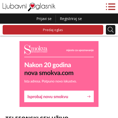
Prijavi se
Registriraj se
Predaj oglas
Lucija
Čekam tvoj poziv!
Tel:
064/677-677
- Kod: #136
tel:0,93€ - mob:1,12€ min