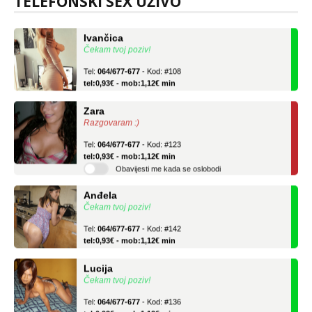
TELEFONSKI SEX UŽIVO
Ivančica
Čekam tvoj poziv!
Tel:
064/677-677
- Kod: #108
tel:0,93€ - mob:1,12€ min
Zara
Razgovaram :)
Tel:
064/677-677
- Kod: #123
tel:0,93€ - mob:1,12€ min
Obavijesti me kada se oslobodi
Anđela
Čekam tvoj poziv!
Tel:
064/677-677
- Kod: #142
tel:0,93€ - mob:1,12€ min
Lucija
Čekam tvoj poziv!
Tel:
064/677-677
- Kod: #136
tel:0,93€ - mob:1,12€ min