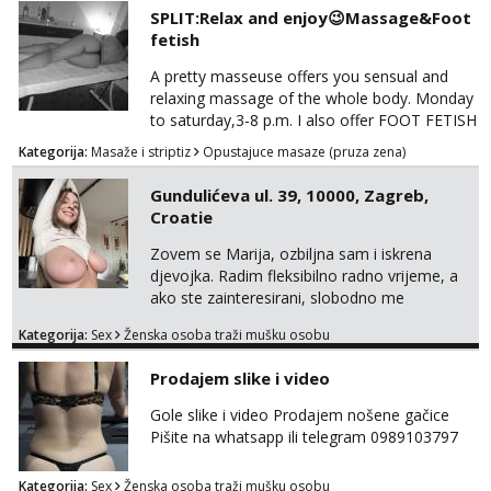
SPLIT:Relax and enjoy😉Massage&Foot
fetish
A pretty masseuse offers you sensual and
relaxing massage of the whole body. Monday
to saturday,3-8 p.m. I also offer FOOT FETISH
for lovers of beautiful feets👣👠👡👢 Calls
Kategorija:
Masaže i striptiz
Opustajuce masaze (pruza zena)
only,no messages! *NO SEX *PRIORITY IS
GIVEN TO REGULAR CLIENTS
Gundulićeva ul. 39, 10000, Zagreb,
Croatie
Zovem se Marija, ozbiljna sam i iskrena
djevojka. Radim fleksibilno radno vrijeme, a
ako ste zainteresirani, slobodno me
kontaktirajte na moj WhatsApp
Kategorija:
Sex
Ženska osoba traži mušku osobu
broj☎️:+385 92 451 2472
Prodajem slike i video
Gole slike i video Prodajem nošene gačice
Pišite na whatsapp ili telegram 0989103797
Kategorija:
Sex
Ženska osoba traži mušku osobu