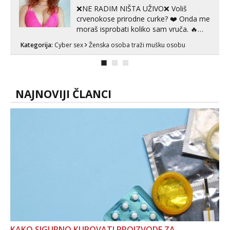
❌NE RADIM NIŠTA UŽIVO❌ Voliš
crvenokose prirodne curke? ❤️ Onda me
moraš isprobati koliko sam vruča.‎ ️‍🔥
MLADA vražica koja ima 100%
Kategorija:
Cyber sex
Ženska osoba traži mušku osobu
prorodne grudi, 💦 Misli su mi uvijek
prljave i u svemu vidim samo užitak. 💦
U mojoj raznolikoj ponudi možeš
pranaći nešto po svojoj mjeri. Sexi videa
s kolegica...
NAJNOVIJI ČLANCI
KAKO SIGURNO KUPOVATI PROIZVODE ZA