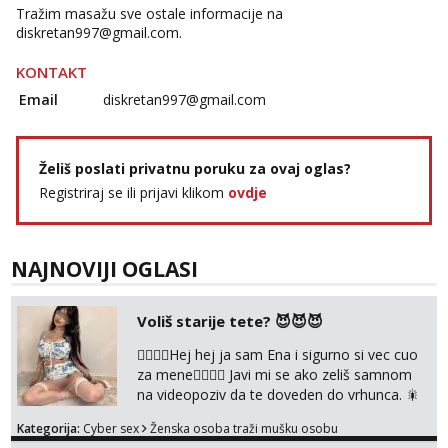
Tražim masažu sve ostale informacije na
diskretan997@gmail.com.
KONTAKT
Email
diskretan997@gmail.com
Želiš poslati privatnu poruku za ovaj oglas?
Registriraj se ili prijavi klikom
ovdje
NAJNOVIJI OGLASI
Voliš starije tete? 😈😈😈
❤️‍🔥❤️‍🔥Hej hej ja sam Ena i sigurno si vec cuo
za mene❤️‍🔥❤️‍🔥 Javi mi se ako zeliš samnom
na videopoziv da te doveden do vrhunca. 🎇
WhatsApp 👉+385919977166 Telegram 👉
Kategorija:
Cyber sex
Ženska osoba traži mušku osobu
@enafriedrichkis Radim samo ONLINE I