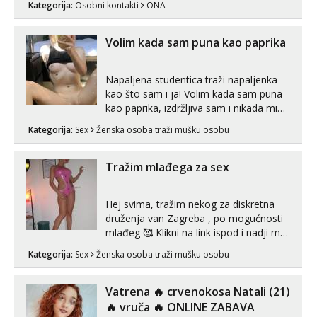
Kategorija:
Osobni kontakti
ONA
Volim kada sam puna kao paprika
Napaljena studentica traži napaljenka
kao što sam i ja! Volim kada sam puna
kao paprika, izdržljiva sam i nikada mi
nije dosta seksa. Volim grubi seks i više
Kategorija:
Sex
Ženska osoba traži mušku osobu
puta dnevno bilo kad i bilo gdje zato se
javi što prije da me isprobaš Klikni na
link ispod i nadji me tamo, cekam te!
Tražim mlađega za sex
Hej svima, tražim nekog za diskretna
druženja van Zagreba , po mogućnosti
mlađeg 🥰 Klikni na link ispod i nadji me
tamo, cekam te!
Kategorija:
Sex
Ženska osoba traži mušku osobu
Vatrena ‎️‍🔥 crvenokosa Natali (21)
‎️‍🔥 vruča‎ ️‍🔥 ONLINE ZABAVA