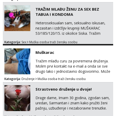
TRAŽIM MLAĐU ŽENU ZA SEX BEZ
TABUA I KONDOMA
Heteroseksualan sam, seksualno iskusan,
nezasitan i izdržljiv krupniji MUŠKARAC
53/185/120/15. iz okolice Siska. Tražim
MLAĐU ŽENU bez obzira na udaljenost,
Kategorija:
Sex
Muška osoba traži žensku osobu
vjeru, nacionalnost i bračni status za SEKS
bez TABUA i KONDOMA upotpunjen SEKS
Muškarac
IGRAČKAMA od vibratora i umjetnih dilda do
analnih čepova raznih veličina i oblika. Na
Tražim mlađu curu za povremena druženja.
uvid dajem POTVRDU da NEMAM
Molim prvi kontakt na e-mail a onda se sve
SEKSUALNO PRENOSIVIH BOLESTI. Javi se
drugo lako i jednostavno dogovorimo. Može
ako te...
sve u krugu od 100 km oko Zagreba
Kategorija:
Druženje
Muška osoba traži žensku osobu
Strastveno druženje u dvoje!
Drage dame, Imam 30 godina, zgodan sam,
uredan, šarmantan i znam kako pružiti ženi
pažnju, uzbuđenje i nezaboravne trenutke.
Tražim otvorenu damu koja želi prepustiti se