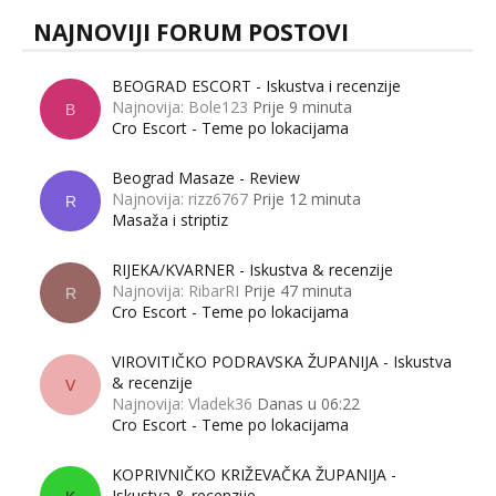
NAJNOVIJI FORUM POSTOVI
BEOGRAD ESCORT - Iskustva i recenzije
Najnovija: Bole123
Prije 9 minuta
B
Cro Escort - Teme po lokacijama
Beograd Masaze - Review
Najnovija: rizz6767
Prije 12 minuta
R
Masaža i striptiz
RIJEKA/KVARNER - Iskustva & recenzije
Najnovija: RibarRI
Prije 47 minuta
R
Cro Escort - Teme po lokacijama
VIROVITIČKO PODRAVSKA ŽUPANIJA - Iskustva
& recenzije
V
Najnovija: Vladek36
Danas u 06:22
Cro Escort - Teme po lokacijama
KOPRIVNIČKO KRIŽEVAČKA ŽUPANIJA -
Iskustva & recenzije