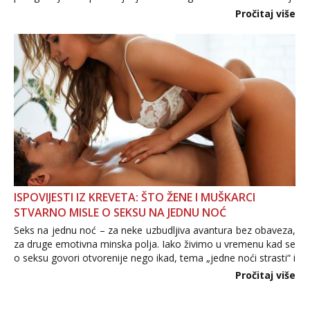
Važno je izbjeći prebrzo otkrivanje osobnih ili intimnih
Pročitaj više
informacija, jer nepoznata osoba još nije zaslužila to
povjerenje. Takođe...
ISPOVIJESTI IZ KREVETA: ŠTO ŽENE I MUŠKARCI
STVARNO MISLE O SEKSU NA JEDNU NOĆ
Seks na jednu noć – za neke uzbudljiva avantura bez obaveza,
za druge emotivna minska polja. Iako živimo u vremenu kad se
o seksu govori otvorenije nego ikad, tema „jedne noći strasti“ i
dalje izaziva burne rasprave. Što zapravo misle žene, a što
Pročitaj više
muškarci? Jesu...