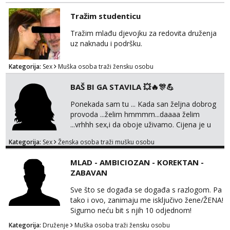
Tražim studenticu
Tražim mlađu djevojku za redovita druženja
uz naknadu i podršku.
Kategorija:
Sex
Muška osoba traži žensku osobu
BAŠ BI GA STAVILA 💥🔥🎊💪
Ponekada sam tu ... Kada san željna dobrog
provoda ...želim hmmmm...daaaa želim
...vrhhh sex,i da oboje uživamo. Cijena je u
skladu sa time . TVOJ PROSTOR U ZAGREBU
Kategorija:
Sex
Ženska osoba traži mušku osobu
Procjeni jesi li ti taj .?! Ja bi jednog ali
kvalitetnog. Prirodne veće grudi i prcasta
MLAD - AMBICIOZAN - KOREKTAN -
guza ... Javi se 🔥Samo na mail.
ZABAVAN
Sve što se događa se događa s razlogom. Pa
tako i ovo, zanimaju me isključivo žene/ŽENA!
Sigurno neću bit s njih 10 odjednom!
Kategorija:
Druženje
Muška osoba traži žensku osobu