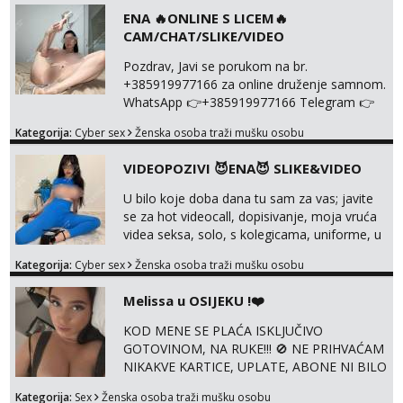
NISTA UŽIVO!!!
ENA 🔥ONLINE S LICEM🔥
CAM/CHAT/SLIKE/VIDEO
Pozdrav, Javi se porukom na br.
+385919977166 za online druženje samnom.
WhatsApp 👉+385919977166 Telegram 👉
@enafriedrichkis Radim videopozive s licem,
Kategorija:
Cyber sex
Ženska osoba traži mušku osobu
solo i s partnerom, kolegicama
(Tina&Natali), razne kombinacije halteri,
VIDEOPOZIVI 😈ENA😈 SLIKE&VIDEO
haljine, štikle, samostojeće itd. Nudim
svakakva videa seksa, pušenje, razne
U bilo koje doba dana tu sam za vas; javite
lokacije, suradnje s kolegicama, fetiši..
se za hot videocall, dopisivanje, moja vruća
Dopisivanje i slike također radim. NIŠTA UŽI...
videa seksa, solo, s kolegicama, uniforme, u
autu itd, te za gole slikice 💋 WhatsApp 👉
Kategorija:
Cyber sex
Ženska osoba traži mušku osobu
+385919977166 Telegram 👉
@enafriedrichkis ISKLJUČIVO ONLINE, NIŠTA
Melissa u OSIJEKU !❤️
UŽIVO
KOD MENE SE PLAĆA ISKLJUČIVO
GOTOVINOM, NA RUKE!!! 🚫 NE PRIHVAĆAM
NIKAKVE KARTICE, UPLATE, ABONE NI BILO
KAKVE DRUGE OBLIKE PLAĆANJA – 💵
Kategorija:
Sex
Ženska osoba traži mušku osobu
SAMO GOTOVINA!!! Moje fotografije su