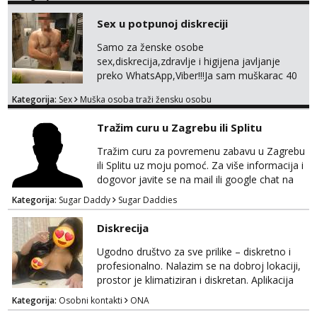
100% moje, bez laži i igara. Nemam vremena
Sex u potpunoj diskreciji
za dopisivanja Za dogovor mi piši direktno na
WhatsApp – ako znaš što želiš, bit će ti
Samo za ženske osobe
nagrađeno.
sex,diskrecija,zdravlje i higijena javljanje
preko WhatsApp,Viber!!!Ja sam muškarac 40
god. 180cm 105kg!!!BDSM I razno razni fetiši
Kategorija:
Sex
Muška osoba traži žensku osobu
sve stvar dogovora otvoren za sve
opcije!!!Parovi isto dobro došli!!!
Tražim curu u Zagrebu ili Splitu
Tražim curu za povremenu zabavu u Zagrebu
ili Splitu uz moju pomoć. Za više informacija i
dogovor javite se na mail ili google chat na
oneofakind999111@gmail.com
Kategorija:
Sugar Daddy
Sugar Daddies
Diskrecija
Ugodno društvo za sve prilike – diskretno i
profesionalno. Nalazim se na dobroj lokaciji,
prostor je klimatiziran i diskretan. Aplikacija
what sapp 0957660399.
Kategorija:
Osobni kontakti
ONA