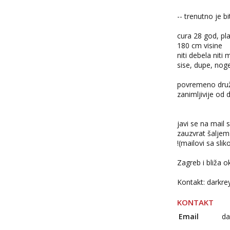
-- trenutno je b
cura 28 god, pl
180 cm visine
niti debela niti
sise, dupe, noge
povremeno druž
zanimljivije od 
javi se na mail 
zauzvrat šaljem 
!(mailovi sa sli
Zagreb i bliža o
Kontakt:
darkr
KONTAKT
Email
da