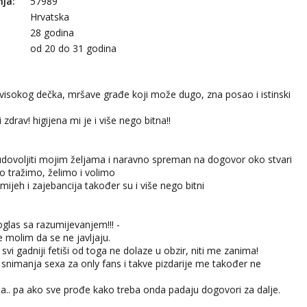
nja:
57989
Hrvatska
28 godina
:
od 20 do 31 godina
visokog dečka, mršave građe koji može dugo, zna posao i istinski
 zdrav! higijena mi je i više nego bitna!!
dovoljiti mojim željama i naravno spreman na dogovor oko stvari
 tražimo, želimo i volimo
ijeh i zajebancija također su i više nego bitni
 oglas sa razumijevanjem!!! -
e molim da se ne javljaju.
i svi gadniji fetiši od toga ne dolaze u obzir, niti me zanima!
snimanja sexa za only fans i takve pizdarije me također ne
ja.. pa ako sve prođe kako treba onda padaju dogovori za dalje.