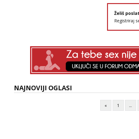
Želiš posla
Registriraj s
NAJNOVIJI OGLASI
«
1
...