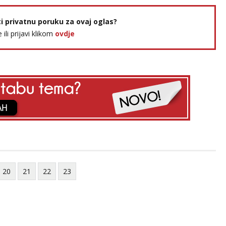
ti privatnu poruku za ovaj oglas?
e ili prijavi klikom
ovdje
20
21
22
23