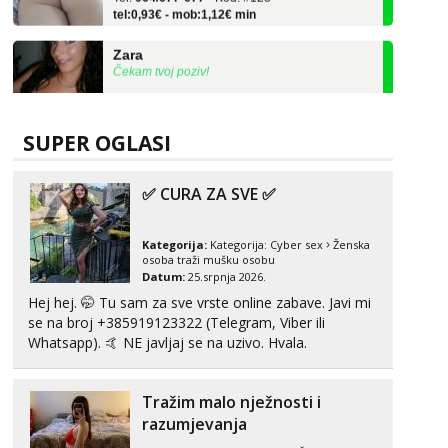
Zara
Čekam tvoj poziv!
Tel:
064/677-677
- Kod: #123
tel:0,93€ - mob:1,12€ min
SUPER OGLASI
Anđela
Čekam tvoj poziv!
✅ CURA ZA SVE ✅
Tel:
064/677-677
- Kod: #142
tel:0,93€ - mob:1,12€ min
Kategorija:
Kategorija:
Cyber sex
Ženska
Liliana
osoba traži mušku osobu
Čekam tvoj poziv!
Datum:
25.srpnja 2026.
Tel:
064/677-677
- Kod: #69
Hej hej. 🤭 Tu sam za sve vrste online zabave. Javi mi
tel:0,93€ - mob:1,12€ min
se na broj +385919123322 (Telegram, Viber ili
Whatsapp). 🤙 NE javljaj se na uzivo. Hvala.
Biljana
Čekam tvoj poziv!
Tražim malo nježnosti i
Tel:
064/677-677
- Kod: #132
tel:0,93€ - mob:1,12€ min
razumjevanja