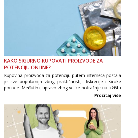
KAKO SIGURNO KUPOVATI PROIZVODE ZA
POTENCIJU ONLINE?
Kupovina proizvoda za potenciju putem interneta postala
je sve popularnija zbog praktičnosti, diskrecije i široke
ponude. Međutim, upravo zbog velike potražnje na tržištu
se pojavljuju i brojni krivotvoreni proizvodi, nepouzdane
Pročitaj više
internetske trgovine te proizvodi nepoznatog podrijetla. ...