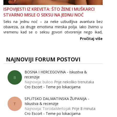
ISPOVIJESTI IZ KREVETA: ŠTO ŽENE I MUŠKARCI
STVARNO MISLE O SEKSU NA JEDNU NOĆ
Seks na jednu noć – za neke uzbudljiva avantura bez
obaveza, za druge emotivna minska polja. Iako živimo u
vremenu kad se o seksu govori otvorenije nego ikad,
tema „jedne noći strasti“ i dalje izaziva burne rasprave. Što
Pročitaj više
zapravo misle žene, a što muškarci? Jesu...
NAJNOVIJI FORUM POSTOVI
BOSNA I HERCEGOVINA - Iskustva &
recenzije
B
Najnovija: bulioo
Prije nekoliko trenutaka
Cro Escort - Teme po lokacijama
SPLITSKO DALMATINSKA ŽUPANIJA -
Iskustva & recenzije
T
Najnovija: TorcidaMertojak
Prije 8 minuta
Cro Escort - Teme po lokacijama