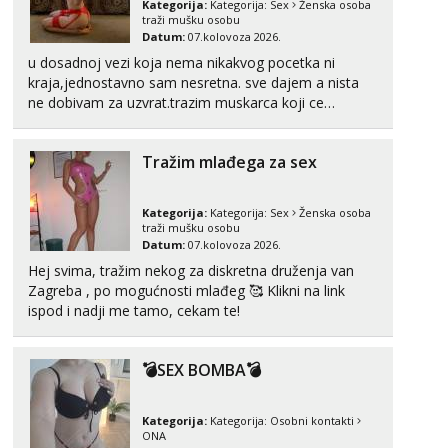
Kategorija:
Kategorija:
Sex
Ženska osoba
Alisa
traži mušku osobu
Čekam tvoj poziv!
Datum:
07.kolovoza 2026.
Tel:
064/677-677
- Kod: #106
u dosadnoj vezi koja nema nikakvog pocetka ni
tel:0,93€ - mob:1,12€ min
kraja,jednostavno sam nesretna. sve dajem a nista
ne dobivam za uzvrat.trazim muskarca koji ce
Žana
zadovoljiti moje potrebe,ne trazim puno samo malo
Čekam tvoj poziv!
njeznosti i razumjevanja. volim njezan seks i njezne
Tražim mlađega za sex
poljupce po tijelu koji me jako pale,obozavam kad
Tel:
064/677-677
- Kod: #135
muskar...
tel:0,93€ - mob:1,12€ min
Kategorija:
Kategorija:
Sex
Ženska osoba
Lili
traži mušku osobu
Čekam tvoj poziv!
Datum:
07.kolovoza 2026.
Hej svima, tražim nekog za diskretna druženja van
Tel:
064/677-677
- Kod: #128
tel:0,93€ - mob:1,12€ min
Zagreba , po mogućnosti mlađeg 🥰 Klikni na link
ispod i nadji me tamo, cekam te!
Zara
Čekam tvoj poziv!
💣SEX BOMBA💣
Tel:
064/677-677
- Kod: #123
tel:0,93€ - mob:1,12€ min
Kategorija:
Kategorija:
Osobni kontakti
Anđela
ONA