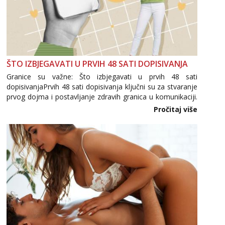
ŠTO IZBJEGAVATI U PRVIH 48 SATI DOPISIVANJA
Granice su važne: Što izbjegavati u prvih 48 sati
dopisivanjaPrvih 48 sati dopisivanja ključni su za stvaranje
prvog dojma i postavljanje zdravih granica u komunikaciji.
Važno je izbjeći prebrzo otkrivanje osobnih ili intimnih
Pročitaj više
informacija, jer nepoznata osoba još nije zaslužila to
povjerenje. Takođe...