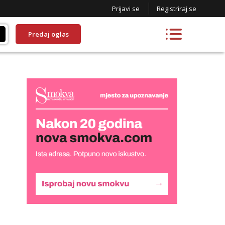
Prijavi se
Registriraj se
Predaj oglas
Liliana
Čekam tvoj poziv!