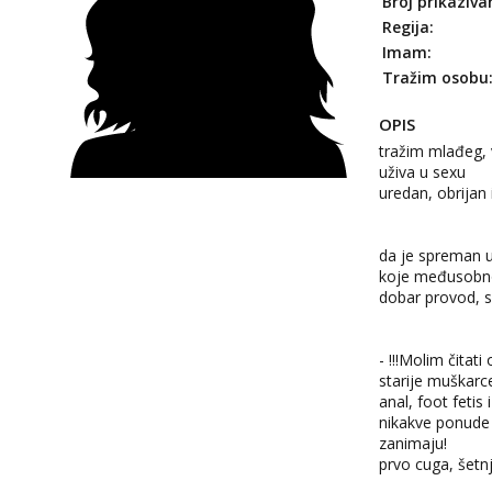
Broj prikaziva
Regija:
Imam:
Tražim osobu
OPIS
tražim mlađeg, 
uživa u sexu
uredan, obrijan i
da je spreman u
koje međusobno
dobar provod, sm
- !!!Molim čitati
starije muškarc
anal, foot fetis 
nikakve ponude 
zanimaju!
prvo cuga, šetn