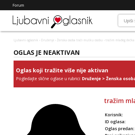
Forum
Ljubavni oglasnik
›
Druženje
›
Ženska osoba traži mušku osobu
› tražim mlađeg dečka
OGLAS JE NEAKTIVAN
Oglas koji tražite više nije aktivan
Pogledajte slične oglase u rubrici:
Druženje
>
Ženska osoba
tražim ml
Korisnik:
ID oglasa:
Oglas predan: