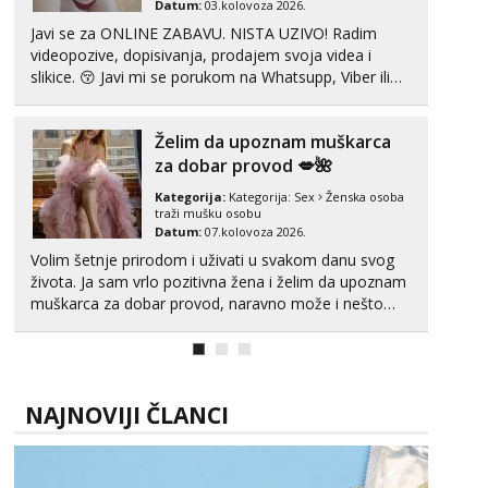
Čekam tvoj poziv!
Datum:
03.kolovoza 2026.
Javi se za ONLINE ZABAVU. NISTA UZIVO! Radim
Tel:
064/677-677
- Kod: #142
videopozive, dopisivanja, prodajem svoja videa i
tel:0,93€ - mob:1,12€ min
slikice. 😚 Javi mi se porukom na Whatsupp, Viber ili
Telegram. +385 91 723 0045
Želim da upoznam muškarca
za dobar provod 💋🌺
Kategorija:
Kategorija:
Sex
Ženska osoba
traži mušku osobu
Datum:
07.kolovoza 2026.
Volim šetnje prirodom i uživati u svakom danu svog
života. Ja sam vrlo pozitivna žena i želim da upoznam
muškarca za dobar provod, naravno može i nešto
više.💋🌺 Klikni na link ispod i nadji me tamo, cekam
te!
NAJNOVIJI ČLANCI