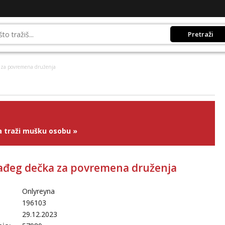
Pretraži
 za povremena druženja
 traži mušku osobu
»
ađeg dečka za povremena druženja
Onlyreyna
196103
29.12.2023