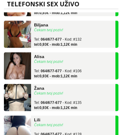
TELEFONSKI SEX UŽIVO
Tel:
064/677-677
- Kod: #69
tel:0,93€ - mob:1,12€ min
Biljana
Čekam tvoj poziv!
Tel:
064/677-677
- Kod: #132
tel:0,93€ - mob:1,12€ min
Alisa
Čekam tvoj poziv!
Tel:
064/677-677
- Kod: #106
tel:0,93€ - mob:1,12€ min
Žana
Čekam tvoj poziv!
Tel:
064/677-677
- Kod: #135
tel:0,93€ - mob:1,12€ min
Lili
Čekam tvoj poziv!
Tel:
064/677-677
- Kod: #128
tel:0,93€ - mob:1,12€ min