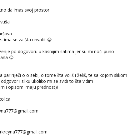
itno da imas svoj prostor
avuša
 mršava
.. ima se za šta uhvatit 😁
enje po dogovoru u kasnijim satima jer su mi noći puno
dana 😉
sa par riječi o o sebi, o tome šta voliš i želiš, te sa kojom slikom
odgovor i sliku ukoliko mi se svidi to šta vidim
kom i opisom imaju prednost)!
kolica
eyna777@gmail.com
rkreyna777@gmail.com