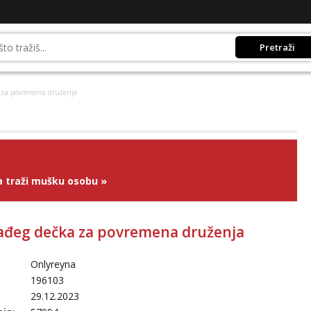
Pretraži
 za povremena druženja
 traži mušku osobu
»
ađeg dečka za povremena druženja
Onlyreyna
196103
29.12.2023