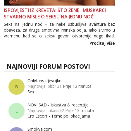
ISPOVIJESTI IZ KREVETA: ŠTO ŽENE I MUŠKARCI
STVARNO MISLE O SEKSU NA JEDNU NOĆ
Seks na jednu noć – za neke uzbudljiva avantura bez
obaveza, za druge emotivna minska polja. Iako živimo u
vremenu kad se o seksu govori otvorenije nego ikad,
tema „jedne noći strasti“ i dalje izaziva burne rasprave. Što
Pročitaj više
zapravo misle žene, a što muškarci? Jesu...
NAJNOVIJI FORUM POSTOVI
Onlyfans djevojke
Najnovija: bbb131
Prije 13 minuta
B
Sex
NOVI SAD - Iskustva & recenzije
Najnovija: lukass92
Prije 13 minuta
L
Cro Escort - Teme po lokacijama
Smokva.com