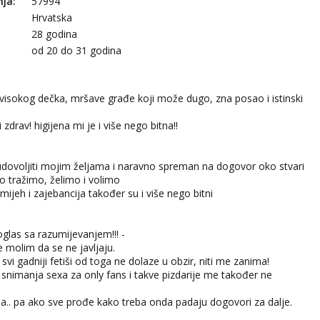
nja:
57994
Hrvatska
28 godina
:
od 20 do 31 godina
visokog dečka, mršave građe koji može dugo, zna posao i istinski
 zdrav! higijena mi je i više nego bitna!!
dovoljiti mojim željama i naravno spreman na dogovor oko stvari
 tražimo, želimo i volimo
ijeh i zajebancija također su i više nego bitni
 oglas sa razumijevanjem!!! -
e molim da se ne javljaju.
i svi gadniji fetiši od toga ne dolaze u obzir, niti me zanima!
snimanja sexa za only fans i takve pizdarije me također ne
ja.. pa ako sve prođe kako treba onda padaju dogovori za dalje.