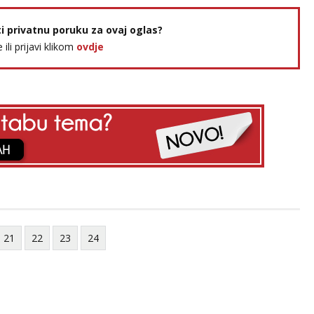
ti privatnu poruku za ovaj oglas?
e ili prijavi klikom
ovdje
21
22
23
24