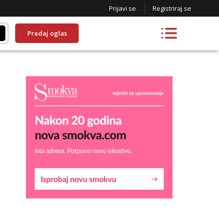
Prijavi se
Registriraj se
Predaj oglas
Liliana
Čekam tvoj poziv!