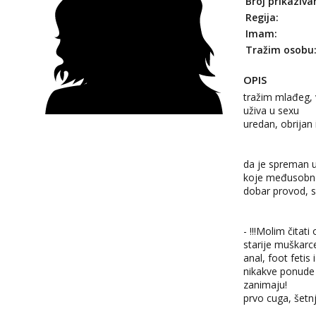
Broj prikaziva
Regija:
Imam:
Tražim osobu
OPIS
tražim mlađeg, 
uživa u sexu
uredan, obrijan i
da je spreman u
koje međusobno
dobar provod, sm
- !!!Molim čitati
starije muškarc
anal, foot fetis 
nikakve ponude 
zanimaju!
prvo cuga, šetn