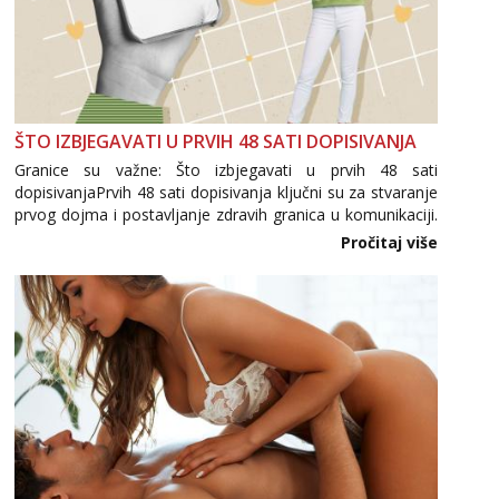
ŠTO IZBJEGAVATI U PRVIH 48 SATI DOPISIVANJA
Granice su važne: Što izbjegavati u prvih 48 sati
dopisivanjaPrvih 48 sati dopisivanja ključni su za stvaranje
prvog dojma i postavljanje zdravih granica u komunikaciji.
Važno je izbjeći prebrzo otkrivanje osobnih ili intimnih
Pročitaj više
informacija, jer nepoznata osoba još nije zaslužila to
povjerenje. Takođe...