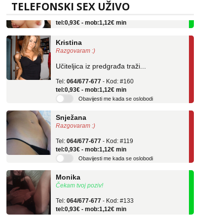
TELEFONSKI SEX UŽIVO
Tel:
064/677-677
- Kod: #69
tel:0,93€ - mob:1,12€ min
Kristina
Razgovaram :)
Učiteljica iz predgrađa traži...
Tel:
064/677-677
- Kod: #160
tel:0,93€ - mob:1,12€ min
Obavijesti me kada se oslobodi
Snježana
Razgovaram :)
Tel:
064/677-677
- Kod: #119
tel:0,93€ - mob:1,12€ min
Obavijesti me kada se oslobodi
Monika
Čekam tvoj poziv!
Tel:
064/677-677
- Kod: #133
tel:0,93€ - mob:1,12€ min
Ivančica