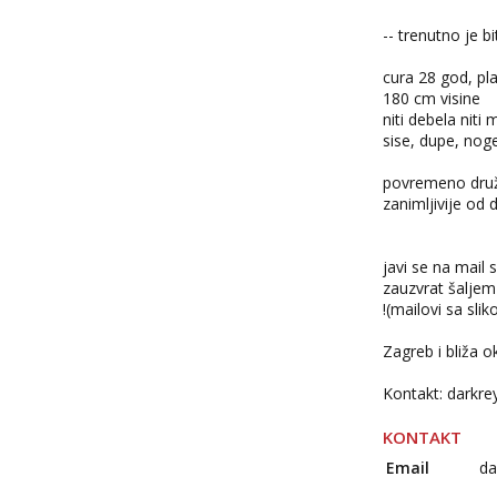
-- trenutno je b
cura 28 god, pl
180 cm visine
niti debela niti
sise, dupe, noge
povremeno druž
zanimljivije od 
javi se na mail 
zauzvrat šaljem 
!(mailovi sa sli
Zagreb i bliža o
Kontakt:
darkr
KONTAKT
Email
da