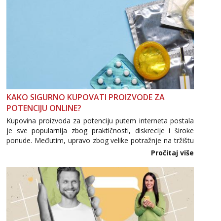
KAKO SIGURNO KUPOVATI PROIZVODE ZA
POTENCIJU ONLINE?
Kupovina proizvoda za potenciju putem interneta postala
je sve popularnija zbog praktičnosti, diskrecije i široke
ponude. Međutim, upravo zbog velike potražnje na tržištu
se pojavljuju i brojni krivotvoreni proizvodi, nepouzdane
Pročitaj više
internetske trgovine te proizvodi nepoznatog podrijetla. ...