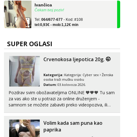
Čekam tvoj poziv!
Tel:
064/677-677
- Kod: #108
tel:0,93€ - mob:1,12€ min
Zara
Čekam tvoj poziv!
SUPER OGLASI
Tel:
064/677-677
- Kod: #123
tel:0,93€ - mob:1,12€ min
Crvenokosa ljepotica 20g. 🤭
Anđela
Čekam tvoj poziv!
Kategorija:
Kategorija:
Cyber sex
Ženska
Tel:
064/677-677
- Kod: #142
osoba traži mušku osobu
tel:0,93€ - mob:1,12€ min
Datum:
03.kolovoza 2026.
Pozdrav svim obožavateljima ONLINE 🧡🧡🧡 Tu sam
Liliana
za vas ako ste u potrazi za online druženjem -
Čekam tvoj poziv!
samnom se možete zabaviti preko videopoziva, ili
ako vam nisam dovoljna radim i u paru i trojci s
Tel:
064/677-677
- Kod: #69
tel:0,93€ - mob:1,12€ min
kolegicama, svaka je drugačija 😉 Radim i vruća
Volim kada sam puna kao
tipkanja uz slike i hot line pozive. Za vas sam
Kristina
pripremila ...
paprika
Razgovaram :)