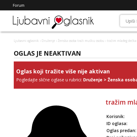
Forum
Ljubavni oglasnik
›
Druženje
›
Ženska osoba traži mušku osobu
› tražim mlađeg dečka
OGLAS JE NEAKTIVAN
Oglas koji tražite više nije aktivan
Pogledajte slične oglase u rubrici:
Druženje
>
Ženska osoba
tražim ml
Korisnik:
ID oglasa:
Oglas predan: