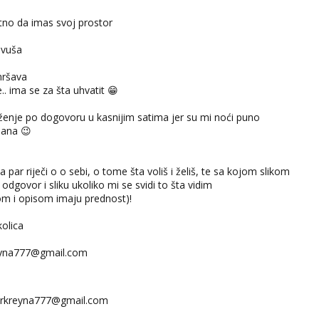
itno da imas svoj prostor
avuša
 mršava
.. ima se za šta uhvatit 😁
enje po dogovoru u kasnijim satima jer su mi noći puno
dana 😉
sa par riječi o o sebi, o tome šta voliš i želiš, te sa kojom slikom
odgovor i sliku ukoliko mi se svidi to šta vidim
kom i opisom imaju prednost)!
kolica
eyna777@gmail.com
rkreyna777@gmail.com