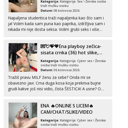
Kategorija:
Kategorija:
Sex
Ženska osoba
Učiteljica iz predgrađa traži...
traži mušku osobu
Datum:
08.kolovoza 2026.
Tel:
064/677-677
- Kod: #160
Napaljena studentica traži napaljenka kao što sam i
tel:0,93€ - mob:1,12€ min
ja! Volim kada sam puna kao paprika, izdržljiva sam i
Obavijesti me kada se oslobodi
nikada mi nije dosta seksa. Volim grubi seks i više
puta dnevno bilo kad i bilo gdje zato se javi što prije
Snježana
Razgovaram :)
da me isprobaš Klikni na link ispod i nadji me tamo,
💌💘💝💗Ena playboy zečica-
cekam te!
Tel:
064/677-677
- Kod: #119
sisata crnka (36) hot slike,
tel:0,93€ - mob:1,12€ min
videa i c2c💗
Obavijesti me kada se oslobodi
Kategorija:
Kategorija:
Cyber sex
Ženska
osoba traži mušku osobu
Monika
Datum:
06.kolovoza 2026.
Čekam tvoj poziv!
Tražiš pravu MILF ženu za sebe? Onda mi se
obavezno javi. Crna duga kosa koja prekriva bujne
Tel:
064/677-677
- Kod: #133
tel:0,93€ - mob:1,12€ min
grudi kakve još nisi vidio, čista ŠESTICA! A usne? O
usnama bolje da ni ne pričam. Prave pune usne koje
Ivančica
će ti se urezati u pamćenje, jer vjeruj mi, takve još
Čekam tvoj poziv!
ENA 🔥ONLINE S LICEM🔥
nisi vidio. Uvijek sam spremna za ONLOINE zabavu...
CAM/CHAT/SLIKE/VIDEO
Tel:
064/677-677
- Kod: #108
tel:0,93€ - mob:1,12€ min
Kategorija:
Kategorija:
Cyber sex
Ženska
osoba traži mušku osobu