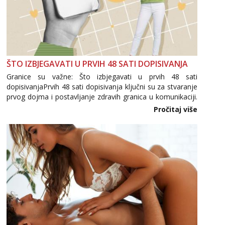
ŠTO IZBJEGAVATI U PRVIH 48 SATI DOPISIVANJA
Granice su važne: Što izbjegavati u prvih 48 sati
dopisivanjaPrvih 48 sati dopisivanja ključni su za stvaranje
prvog dojma i postavljanje zdravih granica u komunikaciji.
Važno je izbjeći prebrzo otkrivanje osobnih ili intimnih
Pročitaj više
informacija, jer nepoznata osoba još nije zaslužila to
povjerenje. Takođe...