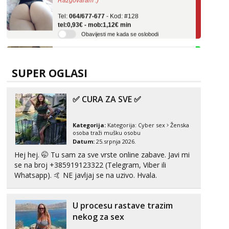
Tel:
064/677-677
- Kod: #128
tel:0,93€ - mob:1,12€ min
Obavijesti me kada se oslobodi
Anđela
Čekam tvoj poziv!
Tel:
064/677-677
- Kod: #142
SUPER OGLASI
tel:0,93€ - mob:1,12€ min
✅ CURA ZA SVE ✅
Maja
Razgovaram :)
Tel:
064/677-677
- Kod: #04
Kategorija:
Kategorija:
Cyber sex
Ženska
tel:0,93€ - mob:1,12€ min
osoba traži mušku osobu
Obavijesti me kada se oslobodi
Datum:
25.srpnja 2026.
Hej hej. 🤭 Tu sam za sve vrste online zabave. Javi mi
Snježana
se na broj +385919123322 (Telegram, Viber ili
Čekam tvoj poziv!
Whatsapp). 🤙 NE javljaj se na uzivo. Hvala.
Tel:
064/677-677
- Kod: #119
tel:0,93€ - mob:1,12€ min
U procesu rastave trazim
Alisa
nekog za sex
Razgovaram :)