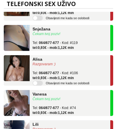
TELEFONSKI SEX UŽIVO
Tel:
064/677-677
- Kod: #04
tel:0,93€ - mob:1,12€ min
Obavijesti me kada se oslobodi
Snježana
Čekam tvoj poziv!
Tel:
064/677-677
- Kod: #119
tel:0,93€ - mob:1,12€ min
Alisa
Razgovaram :)
Tel:
064/677-677
- Kod: #106
tel:0,93€ - mob:1,12€ min
Obavijesti me kada se oslobodi
Vanesa
Čekam tvoj poziv!
Tel:
064/677-677
- Kod: #74
tel:0,93€ - mob:1,12€ min
Lili
Razgovaram :)