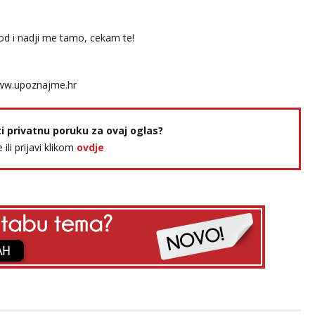
spod i nadji me tamo, cekam te!
w.upoznajme.hr
ti privatnu poruku za ovaj oglas?
e ili prijavi klikom
ovdje