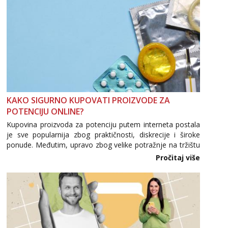
KAKO SIGURNO KUPOVATI PROIZVODE ZA
POTENCIJU ONLINE?
Kupovina proizvoda za potenciju putem interneta postala
je sve popularnija zbog praktičnosti, diskrecije i široke
ponude. Međutim, upravo zbog velike potražnje na tržištu
se pojavljuju i brojni krivotvoreni proizvodi, nepouzdane
Pročitaj više
internetske trgovine te proizvodi nepoznatog podrijetla. ...