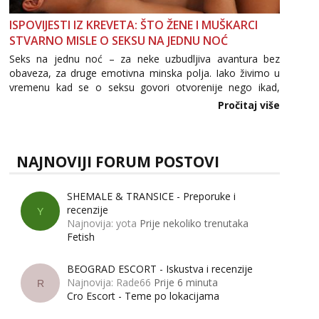
ISPOVIJESTI IZ KREVETA: ŠTO ŽENE I MUŠKARCI
STVARNO MISLE O SEKSU NA JEDNU NOĆ
Seks na jednu noć – za neke uzbudljiva avantura bez
obaveza, za druge emotivna minska polja. Iako živimo u
vremenu kad se o seksu govori otvorenije nego ikad,
tema „jedne noći strasti“ i dalje izaziva burne rasprave. Što
Pročitaj više
zapravo misle žene, a što muškarci? Jesu...
NAJNOVIJI FORUM POSTOVI
SHEMALE & TRANSICE - Preporuke i
recenzije
Y
Najnovija: yota
Prije nekoliko trenutaka
Fetish
BEOGRAD ESCORT - Iskustva i recenzije
Najnovija: Rade66
Prije 6 minuta
R
Cro Escort - Teme po lokacijama