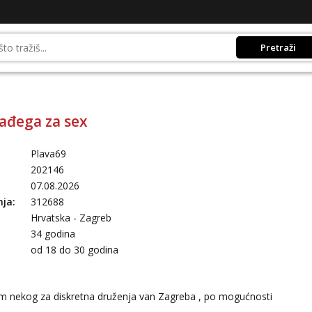
Pretraži
ađega za sex
Plava69
202146
07.08.2026
nja:
312688
Hrvatska - Zagreb
34 godina
:
od 18 do 30 godina
im nekog za diskretna druženja van Zagreba , po mogućnosti