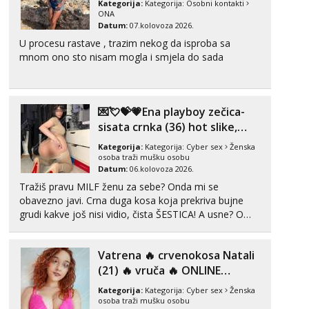
Kategorija:
Kategorija:
Osobni kontakti
Tel:
064/677-677
- Kod: #106
ONA
tel:0,93€ - mob:1,12€ min
Datum:
07.kolovoza 2026.
Obavijesti me kada se oslobodi
U procesu rastave , trazim nekog da isproba sa
mnom ono sto nisam mogla i smjela do sada
Vanesa
Čekam tvoj poziv!
Tel:
064/677-677
- Kod: #74
tel:0,93€ - mob:1,12€ min
💌💘💝💗Ena playboy zečica-
sisata crnka (36) hot slike,
Lili
videa i c2c💗
Kategorija:
Kategorija:
Cyber sex
Ženska
Razgovaram :)
osoba traži mušku osobu
Tel:
064/677-677
- Kod: #128
Datum:
06.kolovoza 2026.
tel:0,93€ - mob:1,12€ min
Tražiš pravu MILF ženu za sebe? Onda mi se
Obavijesti me kada se oslobodi
obavezno javi. Crna duga kosa koja prekriva bujne
grudi kakve još nisi vidio, čista ŠESTICA! A usne? O
Anđela
usnama bolje da ni ne pričam. Prave pune usne koje
Čekam tvoj poziv!
će ti se urezati u pamćenje, jer vjeruj mi, takve još
Tel:
064/677-677
- Kod: #142
Vatrena ‎️‍🔥 crvenokosa Natali
nisi vidio. Uvijek sam spremna za ONLOINE zabavu...
tel:0,93€ - mob:1,12€ min
(21) ‎️‍🔥 vruča‎ ️‍🔥 ONLINE
ZABAVA
Kategorija:
Kategorija:
Cyber sex
Ženska
osoba traži mušku osobu