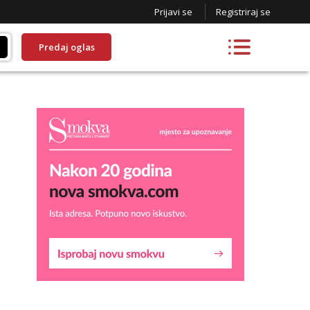
Prijavi se
Registriraj se
Predaj oglas
Maja
Razgovaram :)