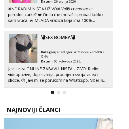
Datum:
26.srpnja 2026.
❌NE RADIM NIŠTA UŽIVO❌ Voliš crvenokose
prirodne curke? ❤️ Onda me moraš isprobati koliko
sam vruča.‎ ️‍🔥 MLADA vražica koja ima 100%
prorodne grudi, 💦 Misli su mi uvijek prljave i u svemu
vidim samo užitak. 💦 U mojoj raznolikoj ponudi
💣SEX BOMBA💣
možeš pranaći nešto po svojoj mjeri. Sexi videa s
kolegica...
Kategorija:
Kategorija:
Osobni kontakti
ONA
Datum:
03.kolovoza 2026.
Javi se za ONLINE ZABAVU. NISTA UZIVO! Radim
videopozive, dopisivanja, prodajem svoja videa i
slikice. 😚 Javi mi se porukom na Whatsupp, Viber ili
Telegram. +385 91 723 0045
NAJNOVIJI ČLANCI