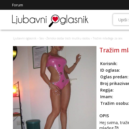
Forum
Ljubavni oglasnik
›
Sex
›
Ženska osoba traži mušku osobu
› Tražim mlađega za sex
Tražim ml
Korisnik:
ID oglasa:
Oglas predan:
Broj prikaziva
Regija:
Imam:
Tražim osobu
OPIS
Hej svima, traž
mlađeg 🥰