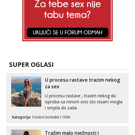
Mira
Čekam tvoj poziv!
Tel:
064/677-677
- Kod: #72
tel:0,93€ - mob:1,12€ min
SUPER OGLASI
U procesu rastave trazim nekog
za sex
U procesu rastave , trazim nekog da
isproba sa mnom ono sto nisam mogla
i smjela do sada
Kategorija:
Osobni kontakti
ONA
Tražim malo nježnosti i