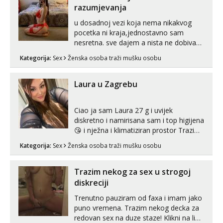
razumjevanja
u dosadnoj vezi koja nema nikakvog
pocetka ni kraja,jednostavno sam
nesretna. sve dajem a nista ne dobivam
za uzvrat.trazim muskarca koji ce
Kategorija:
Sex
Ženska osoba traži mušku osobu
zadovoljiti moje potrebe,ne trazim puno
samo malo njeznosti i razumjevanja.
volim njezan seks i njezne poljupce po
Laura u Zagrebu
tijelu koji me jako pale,obozavam kad
muskar...
Ciao ja sam Laura 27 g i uvijek
diskretno i namirisana sam i top higijena
😘 i nježna i klimatiziran prostor Trazim
sex za nagradu Radim klasican sex
Kategorija:
Sex
Ženska osoba traži mušku osobu
Pusenje i gutanje sperme Erotsko rublje
imam uvijek Lizati me mozes i ljubiti po
tijelu Iskljucivo neradim analni !!! I
Trazim nekog za sex u strogoj
neljubim se Wha...
diskreciji
Trenutno pauziram od faxa i imam jako
puno vremena. Trazim nekog decka za
redovan sex na duze staze! Klikni na link