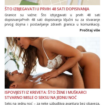
ŠTO IZBJEGAVATI U PRVIH 48 SATI DOPISIVANJA
Granice su važne: Što izbjegavati u prvih 48 sati
dopisivanjaPrvih 48 sati dopisivanja ključni su za stvaranje
prvog dojma i postavljanje zdravih granica u komunikaciji.
Važno je izbjeći prebrzo otkrivanje osobnih ili intimnih
Pročitaj više
informacija, jer nepoznata osoba još nije zaslužila to
povjerenje. Takođe...
ISPOVIJESTI IZ KREVETA: ŠTO ŽENE I MUŠKARCI
STVARNO MISLE O SEKSU NA JEDNU NOĆ
Seks na jednu noć – za neke uzbudljiva avantura bez obaveza,