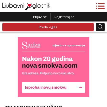
Prijavi se
Registriraj se
Predaj oglas
Liliana
Čekam tvoj poziv!
Tel:
064/677-677
- Kod: #69