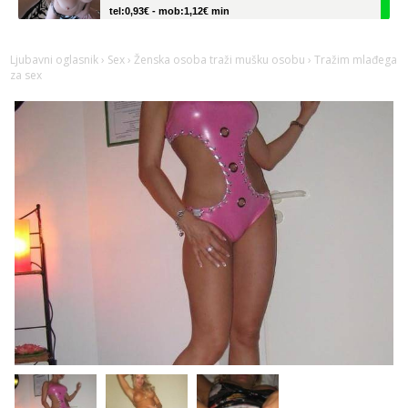
tel:0,93€ - mob:1,12€ min
Žana
Razgovaram :)
Ljubavni oglasnik
›
Sex
›
Ženska osoba traži mušku osobu
› Tražim mlađega
za sex
Tel:
064/677-677
- Kod: #135
tel:0,93€ - mob:1,12€ min
Obavijesti me kada se oslobodi
Zara
Razgovaram :)
Tel:
064/677-677
- Kod: #123
tel:0,93€ - mob:1,12€ min
Obavijesti me kada se oslobodi
Anđela
Čekam tvoj poziv!
Tel:
064/677-677
- Kod: #142
tel:0,93€ - mob:1,12€ min
Mira
Čekam tvoj poziv!
Tel:
064/677-677
- Kod: #72