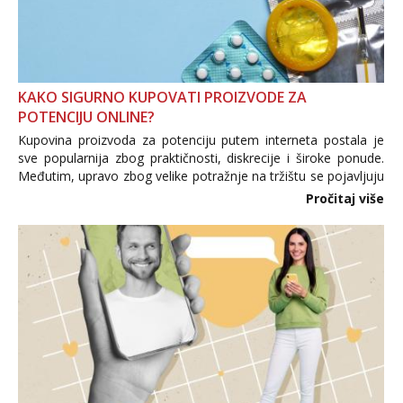
KAKO SIGURNO KUPOVATI PROIZVODE ZA
POTENCIJU ONLINE?
Kupovina proizvoda za potenciju putem interneta postala je
sve popularnija zbog praktičnosti, diskrecije i široke ponude.
Međutim, upravo zbog velike potražnje na tržištu se pojavljuju
i brojni krivotvoreni proizvodi, nepouzdane internetske
Pročitaj više
trgovine te proizvodi nepoznatog podrijetla. ...