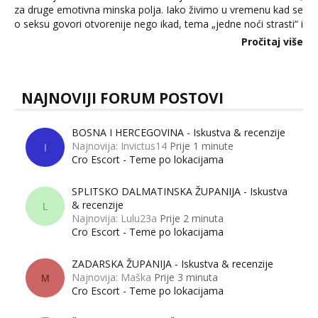
za druge emotivna minska polja. Iako živimo u vremenu kad se
o seksu govori otvorenije nego ikad, tema „jedne noći strasti“ i
dalje izaziva burne rasprave. Što zapravo misle žene, a što
Pročitaj više
muškarci? Jesu...
NAJNOVIJI FORUM POSTOVI
BOSNA I HERCEGOVINA - Iskustva & recenzije
Najnovija: Invictus14
Prije 1 minute
I
Cro Escort - Teme po lokacijama
SPLITSKO DALMATINSKA ŽUPANIJA - Iskustva
& recenzije
L
Najnovija: Lulu23a
Prije 2 minuta
Cro Escort - Teme po lokacijama
ZADARSKA ŽUPANIJA - Iskustva & recenzije
Najnovija: Maška
Prije 3 minuta
M
Cro Escort - Teme po lokacijama