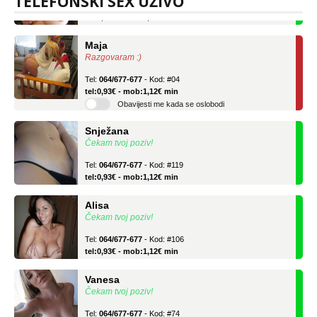
TELEFONSKI SEX UŽIVO
tel:0,93€ - mob:1,12€ min
Maja
Razgovaram :)
Tel:
064/677-677
- Kod: #04
tel:0,93€ - mob:1,12€ min
Obavijesti me kada se oslobodi
Snježana
Čekam tvoj poziv!
Tel:
064/677-677
- Kod: #119
tel:0,93€ - mob:1,12€ min
Alisa
Čekam tvoj poziv!
Tel:
064/677-677
- Kod: #106
tel:0,93€ - mob:1,12€ min
Vanesa
Čekam tvoj poziv!
Tel:
064/677-677
- Kod: #74