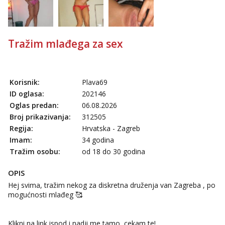
tel:0,93€ - mob:1,12€ min
Liliana
Čekam tvoj poziv!
Tražim mlađega za sex
Tel:
064/677-677
- Kod: #69
tel:0,93€ - mob:1,12€ min
Maja
Korisnik:
Plava69
Razgovaram :)
ID oglasa:
202146
Tel:
064/677-677
- Kod: #04
Oglas predan:
06.08.2026
tel:0,93€ - mob:1,12€ min
Broj prikazivanja:
312505
Obavijesti me kada se oslobodi
Regija:
Hrvatska - Zagreb
Snježana
Imam:
34 godina
Čekam tvoj poziv!
Tražim osobu:
od 18 do 30 godina
Tel:
064/677-677
- Kod: #119
tel:0,93€ - mob:1,12€ min
OPIS
Hej svima, tražim nekog za diskretna druženja van Zagreba , po
Alisa
mogućnosti mlađeg 🥰
Čekam tvoj poziv!
Tel:
064/677-677
- Kod: #106
tel:0,93€ - mob:1,12€ min
Klikni na link ispod i nadji me tamo, cekam te!