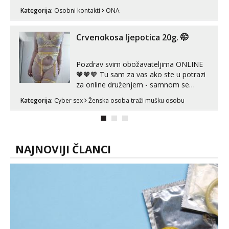
ispod i nadji me tamo, cekam te!
Kategorija:
Osobni kontakti
ONA
Crvenokosa ljepotica 20g. 🤭
Pozdrav svim obožavateljima ONLINE
🧡🧡🧡 Tu sam za vas ako ste u potrazi
za online druženjem - samnom se
možete zabaviti preko videopoziva, ili
Kategorija:
Cyber sex
Ženska osoba traži mušku osobu
ako vam nisam dovoljna radim i u paru i
trojci s kolegicama, svaka je drugačija
😉 Radim i vruća tipkanja uz slike i hot
line pozive. Za vas sam pripremila ...
NAJNOVIJI ČLANCI