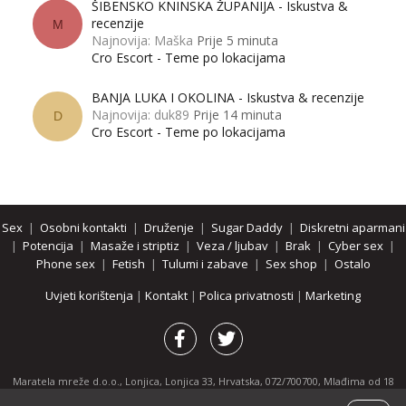
ŠIBENSKO KNINSKA ŽUPANIJA - Iskustva &
recenzije
M
Najnovija: Maška
Prije 5 minuta
Cro Escort - Teme po lokacijama
BANJA LUKA I OKOLINA - Iskustva & recenzije
Najnovija: duk89
Prije 14 minuta
D
Cro Escort - Teme po lokacijama
Sex
|
Osobni kontakti
|
Druženje
|
Sugar Daddy
|
Diskretni aparmani
|
Potencija
|
Masaže i striptiz
|
Veza / ljubav
|
Brak
|
Cyber sex
|
Phone sex
|
Fetish
|
Tulumi i zabave
|
Sex shop
|
Ostalo
Uvjeti korištenja
|
Kontakt
|
Polica privatnosti
|
Marketing
Maratela mreže d.o.o., Lonjica, Lonjica 33, Hrvatska, 072/700700, Mlađima od 18
godina zabranjeno je pregledavanje stranice i svih njenih dijelova.