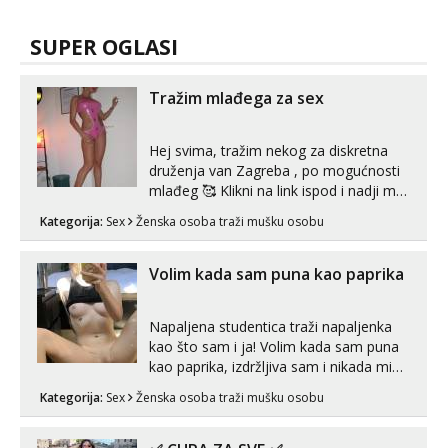
SUPER OGLASI
Tražim mlađega za sex
Hej svima, tražim nekog za diskretna
druženja van Zagreba , po mogućnosti
mlađeg 🥰 Klikni na link ispod i nadji me
tamo, cekam te!
Kategorija:
Sex
Ženska osoba traži mušku osobu
Volim kada sam puna kao paprika
Napaljena studentica traži napaljenka
kao što sam i ja! Volim kada sam puna
kao paprika, izdržljiva sam i nikada mi
nije dosta seksa. Volim grubi seks i više
Kategorija:
Sex
Ženska osoba traži mušku osobu
puta dnevno bilo kad i bilo gdje zato se
javi što prije da me isprobaš Klikni na
link ispod i nadji me tamo, cekam te!