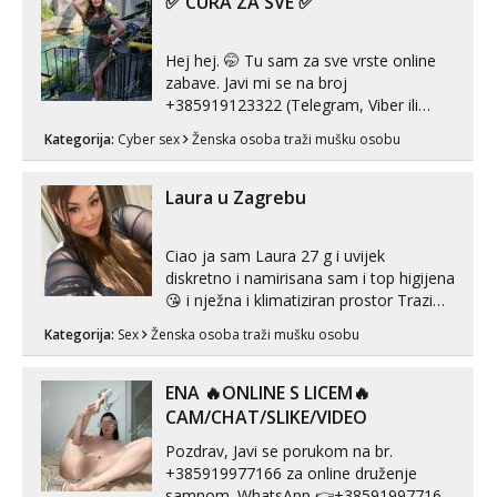
✅ CURA ZA SVE ✅
Hej hej. 🤭 Tu sam za sve vrste online
zabave. Javi mi se na broj
+385919123322 (Telegram, Viber ili
Whatsapp). 🤙 NE javljaj se na uzivo.
Kategorija:
Cyber sex
Ženska osoba traži mušku osobu
Hvala.
Laura u Zagrebu
Ciao ja sam Laura 27 g i uvijek
diskretno i namirisana sam i top higijena
😘 i nježna i klimatiziran prostor Trazim
sex za nagradu Radim klasican sex
Kategorija:
Sex
Ženska osoba traži mušku osobu
Pusenje i gutanje sperme Erotsko rublje
imam uvijek Lizati me mozes i ljubiti po
tijelu Iskljucivo neradim analni !!! I
ENA 🔥ONLINE S LICEM🔥
neljubim se Wha...
CAM/CHAT/SLIKE/VIDEO
Pozdrav, Javi se porukom na br.
+385919977166 za online druženje
samnom. WhatsApp 👉+385919977166