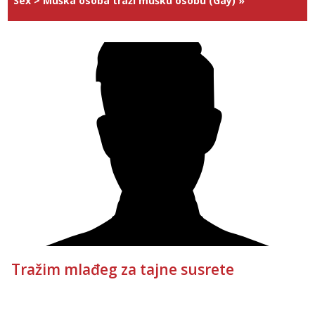
Sex
>
Muška osoba traži mušku osobu (Gay)
»
Tražim mlađeg za tajne susrete