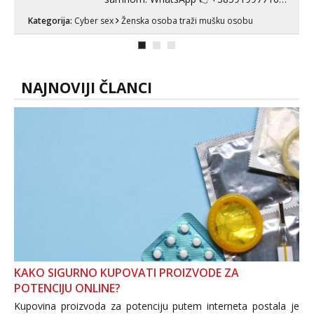
Telegram 👉@enafriedrichkis Radim
Kategorija:
Cyber sex
Ženska osoba traži mušku osobu
videopozive s licem, solo i s partnerom,
kolegicama (Tina&Natali), razne
kombinacije halteri, haljine, štikle,
samostojeće itd. Nudim svakakva videa
seksa, puš...
NAJNOVIJI ČLANCI
KAKO SIGURNO KUPOVATI PROIZVODE ZA
POTENCIJU ONLINE?
Kupovina proizvoda za potenciju putem interneta postala je