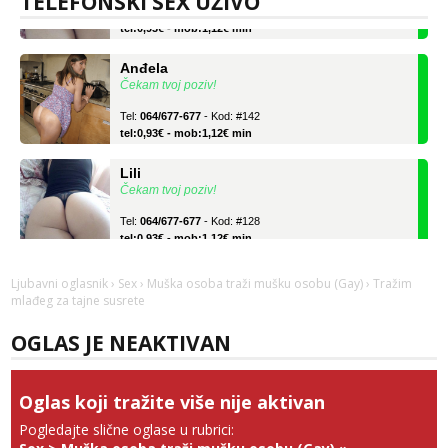
TELEFONSKI SEX UŽIVO
Tel:
064/677-677
- Kod: #128
tel:0,93€ - mob:1,12€ min
Anđela
Čekam tvoj poziv!
Tel:
064/677-677
- Kod: #142
tel:0,93€ - mob:1,12€ min
Lili
Čekam tvoj poziv!
Tel:
064/677-677
- Kod: #128
tel:0,93€ - mob:1,12€ min
Anđela
Ljubavni oglasnik
›
Sex
›
Muška osoba traži mušku osobu (Gay)
› Tražim
Čekam tvoj poziv!
mlađeg za tajne susrete
Tel:
064/677-677
- Kod: #142
tel:0,93€ - mob:1,12€ min
OGLAS JE NEAKTIVAN
Oglas koji tražite više nije aktivan
Pogledajte slične oglase u rubrici: