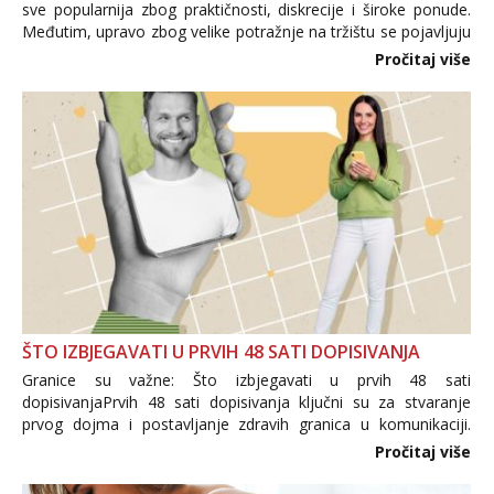
sve popularnija zbog praktičnosti, diskrecije i široke ponude.
Međutim, upravo zbog velike potražnje na tržištu se pojavljuju
i brojni krivotvoreni proizvodi, nepouzdane internetske
Pročitaj više
trgovine te proizvodi nepoznatog podrijetla. ...
ŠTO IZBJEGAVATI U PRVIH 48 SATI DOPISIVANJA
Granice su važne: Što izbjegavati u prvih 48 sati
dopisivanjaPrvih 48 sati dopisivanja ključni su za stvaranje
prvog dojma i postavljanje zdravih granica u komunikaciji.
Važno je izbjeći prebrzo otkrivanje osobnih ili intimnih
Pročitaj više
informacija, jer nepoznata osoba još nije zaslužila to
povjerenje. Takođe...