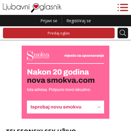
Prijavi se
Registriraj se
Predaj oglas
Lili
Čekam tvoj poziv!