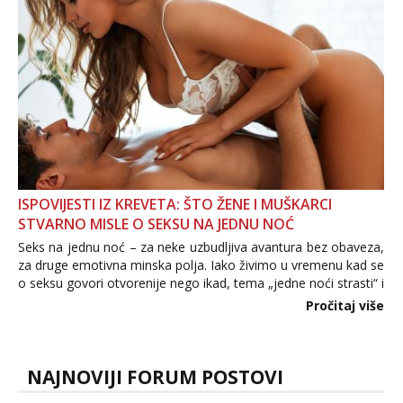
ISPOVIJESTI IZ KREVETA: ŠTO ŽENE I MUŠKARCI
STVARNO MISLE O SEKSU NA JEDNU NOĆ
Seks na jednu noć – za neke uzbudljiva avantura bez obaveza,
za druge emotivna minska polja. Iako živimo u vremenu kad se
o seksu govori otvorenije nego ikad, tema „jedne noći strasti“ i
dalje izaziva burne rasprave. Što zapravo misle žene, a što
Pročitaj više
muškarci? Jesu...
NAJNOVIJI FORUM POSTOVI