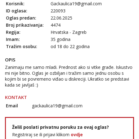
Korisnik:
Gackaulica19@gmail.com
ID oglasa:
220093
Oglas predan:
22.06.2025
Broj prikazivanja:
4474
Regija:
Hrvatska - Zagreb
Imam:
35 godina
Tražim osobu:
od 18 do 22 godina
OPIS
Zanimaju me samo mladi. Prednost ako si vitke građe. Iskustvo
mi nije bitno. Oglas je ozbiljan i tražim samo jednu osobu s
kojim bi se povremeno viđao u diskreciji. Ukratko se predstavi
kada se javljaš :)
KONTAKT
Email
gackaulica19@gmail.com
Želiš poslati privatnu poruku za ovaj oglas?
Registriraj se ili prijavi klikom
ovdje