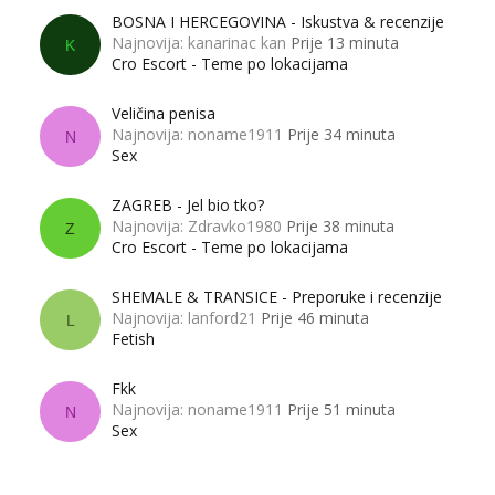
BOSNA I HERCEGOVINA - Iskustva & recenzije
Najnovija: kanarinac kan
Prije 13 minuta
K
Cro Escort - Teme po lokacijama
Veličina penisa
Najnovija: noname1911
Prije 34 minuta
N
Sex
ZAGREB - Jel bio tko?
Najnovija: Zdravko1980
Prije 38 minuta
Z
Cro Escort - Teme po lokacijama
SHEMALE & TRANSICE - Preporuke i recenzije
Najnovija: lanford21
Prije 46 minuta
L
Fetish
Fkk
Najnovija: noname1911
Prije 51 minuta
N
Sex