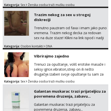
tamo, cekam te!
Kategorija:
Sex
Ženska osoba traži mušku osobu
Trazim nekog za sex u strogoj
diskreciji
Trenutno pauziram od faxa i imam jako puno
vremena. Trazim nekog decka za redovan
sex na duze staze! Klikni na link ispod i nadji
me tamo, cekam te!
Kategorija:
Osobni kontakti
ONA
Vibrirajmo zajedno
Trenuci za opuštanje, voliš erotske masaže i
seksy igrice.vibratori,strep on ili nešto
drugačije.Izaberi svoje opuštanje tu sam za
tebe.sve info na mob 095/762-8147
Kategorija:
Sex
Ženska osoba traži mušku osobu
Galantan muskarac trazi prijateljicu za
povremena druzenja, zabavu...
Galantan muskarac trazi prijateljicu za
povremena druzenja, zabavu...