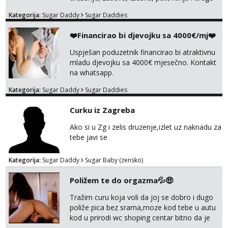
lijepe stvari na obostranu korist. Ako si
Kategorija:
Sugar Daddy
Sugar Daddies
otvorena, komunikativna, zgodna i atraktivna
javi se na moj email:
❤️Financirao bi djevojku sa 4000€/mj❤️
markodalic37@gmail.com
Uspješan poduzetnik financirao bi atraktivnu
mladu djevojku sa 4000€ mjesečno. Kontakt
na whatsapp.
Kategorija:
Sugar Daddy
Sugar Daddies
Curku iz Zagreba
Ako si u Zg i zelis druzenje,izlet uz naknadu za
tebe javi se
Kategorija:
Sugar Daddy
Sugar Baby (zensko)
Poližem te do orgazma💦🤑
Tražim curu koja voli da joj se dobro i dugo
poliže pica bez srama,moze kod tebe u autu
kod u prirodi wc shoping centar bitno da je
uzbudljivo i da si full diskretna i napaljena💦