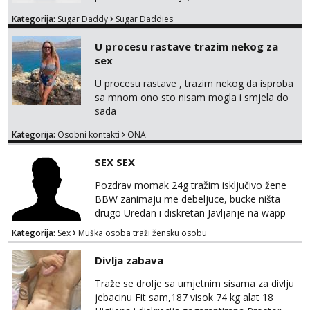
Kategorija:
Sugar Daddy
Sugar Daddies
U procesu rastave trazim nekog za
sex
U procesu rastave , trazim nekog da isproba
sa mnom ono sto nisam mogla i smjela do
sada
Kategorija:
Osobni kontakti
ONA
SEX SEX
Pozdrav momak 24g tražim isključivo žene
BBW zanimaju me debeljuce, bucke ništa
drugo Uredan i diskretan Javljanje na wapp
095 546 9915
Kategorija:
Sex
Muška osoba traži žensku osobu
Divlja zabava
Traže se drolje sa umjetnim sisama za divlju
jebacinu Fit sam,187 visok 74 kg alat 18