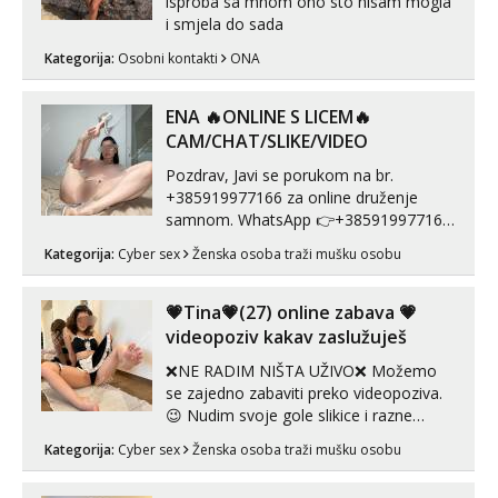
isproba sa mnom ono sto nisam mogla
i smjela do sada
Kategorija:
Osobni kontakti
ONA
ENA 🔥ONLINE S LICEM🔥
CAM/CHAT/SLIKE/VIDEO
Pozdrav, Javi se porukom na br.
+385919977166 za online druženje
samnom. WhatsApp 👉+385919977166
Telegram 👉@enafriedrichkis Radim
Kategorija:
Cyber sex
Ženska osoba traži mušku osobu
videopozive s licem, solo i s partnerom,
kolegicama (Tina&Natali), razne
kombinacije halteri, haljine, štikle,
💗Tina💗(27) online zabava 💗
samostojeće itd. Nudim svakakva videa
videopoziv kakav zaslužuješ
seksa, puš...
❌NE RADIM NIŠTA UŽIVO❌ Možemo
se zajedno zabaviti preko videopoziva.
😉 Nudim svoje gole slikice i razne
videouradke. 🤩 Za online zabavu pošalji
Kategorija:
Cyber sex
Ženska osoba traži mušku osobu
poruku na Whatsapp, Telegram ili Viber.
😎 +385 91 912 3322 Za provjeru moje