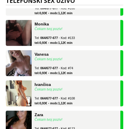
TELEFONSKI SEX UŽIVO
Tel:
064/677-677
- Kod: #160
tel:0,93€ - mob:1,12€ min
Monika
Čekam tvoj poziv!
Tel:
064/677-677
- Kod: #133
tel:0,93€ - mob:1,12€ min
Vanesa
Čekam tvoj poziv!
Tel:
064/677-677
- Kod: #74
tel:0,93€ - mob:1,12€ min
Ivančica
Čekam tvoj poziv!
Tel:
064/677-677
- Kod: #108
tel:0,93€ - mob:1,12€ min
Zara
Čekam tvoj poziv!
Tel:
064/677-677
- Kod: #123
tel:0,93€ - mob:1,12€ min