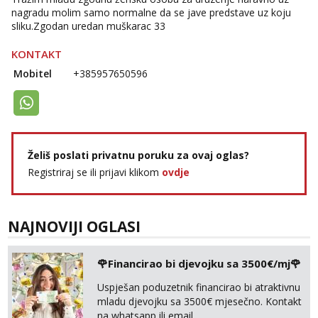
nagradu molim samo normalne da se jave predstave uz koju
sliku.Zgodan uredan muškarac 33
KONTAKT
Mobitel
+385957650596
Želiš poslati privatnu poruku za ovaj oglas?
Registriraj se ili prijavi klikom
ovdje
NAJNOVIJI OGLASI
🌹Financirao bi djevojku sa 3500€/mj🌹
Uspješan poduzetnik financirao bi atraktivnu
mladu djevojku sa 3500€ mjesečno. Kontakt
na whatsapp ili email