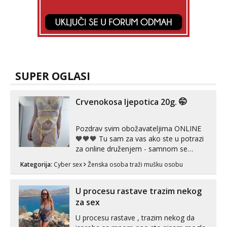
SUPER OGLASI
Crvenokosa ljepotica 20g. 🤭
Pozdrav svim obožavateljima ONLINE
🧡🧡🧡 Tu sam za vas ako ste u potrazi
za online druženjem - samnom se
možete zabaviti preko videopoziva, ili
Kategorija:
Cyber sex
Ženska osoba traži mušku osobu
ako vam nisam dovoljna radim i u paru i
trojci s kolegicama, svaka je drugačija
😉 Radim i vruća tipkanja uz slike i hot
U procesu rastave trazim nekog
line pozive. Za vas sam pripremila ...
za sex
U procesu rastave , trazim nekog da