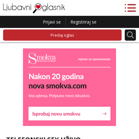
Prijavi se
Registriraj se
Predaj oglas
Kristina
Čekam tvoj poziv!
Učiteljica iz predgrađa traži...