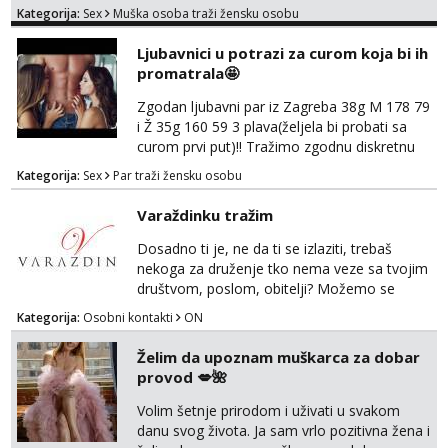
Kategorija:
Sex
Muška osoba traži žensku osobu
jer nisam solo. Zgodan sam i diskretan,sliku
šaljem na wapp telegram..178 78kg.,javi se
Ljubavnici u potrazi za curom koja bi ih
za brz dogovor Kontakt 0958759047
promatrala🤩
Zgodan ljubavni par iz Zagreba 38g M 178 79
i Ž 35g 160 59 3 plava(željela bi probati sa
curom prvi put)!! Tražimo zgodnu diskretnu
curu koja bi nas promatrala dok imamo
Kategorija:
Sex
Par traži žensku osobu
žestok odnos. Može se pridruziti ali i ne
mora.Bitno da uzivamo diskretno anonimno
Varaždinku tražim
bez upoznavanja puno.Sliku mozemo
razmjeniti,ali najbolje uzivo se upoznati. Na
Dosadno ti je, ne da ti se izlaziti, trebaš
goo smo do 15.8 poslije tog mozemo se
nekoga za druženje tko nema veze sa tvojim
druziti,javi se na mail il...
društvom, poslom, obitelji? Možemo se
podružiti i zabaviti na razne načine. Makni se
Kategorija:
Osobni kontakti
ON
od svakodnevice samnom. Javi se na
Whatsapp. Samo Varaždin i okolica.
Želim da upoznam muškarca za dobar
provod 💋🌺
Volim šetnje prirodom i uživati u svakom
danu svog života. Ja sam vrlo pozitivna žena i