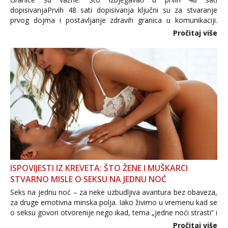
dopisivanjaPrvih 48 sati dopisivanja ključni su za stvaranje
prvog dojma i postavljanje zdravih granica u komunikaciji.
Važno je izbjeći prebrzo otkrivanje osobnih ili intimnih
Pročitaj više
informacija, jer nepoznata osoba još nije zaslužila to
povjerenje. Takođe...
ISPOVIJESTI IZ KREVETA: ŠTO ŽENE I MUŠKARCI
STVARNO MISLE O SEKSU NA JEDNU NOĆ
Seks na jednu noć – za neke uzbudljiva avantura bez obaveza,
za druge emotivna minska polja. Iako živimo u vremenu kad se
o seksu govori otvorenije nego ikad, tema „jedne noći strasti“ i
dalje izaziva burne rasprave. Što zapravo misle žene, a što
Pročitaj više