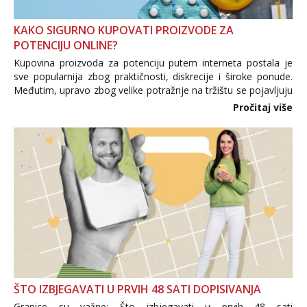
KAKO SIGURNO KUPOVATI PROIZVODE ZA
POTENCIJU ONLINE?
Kupovina proizvoda za potenciju putem interneta postala je
sve popularnija zbog praktičnosti, diskrecije i široke ponude.
Međutim, upravo zbog velike potražnje na tržištu se pojavljuju
i brojni krivotvoreni proizvodi, nepouzdane internetske
Pročitaj više
trgovine te proizvodi nepoznatog podrijetla. ...
ŠTO IZBJEGAVATI U PRVIH 48 SATI DOPISIVANJA
Granice su važne: Što izbjegavati u prvih 48 sati