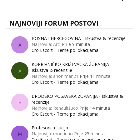
muškarci? Jesu...
NAJNOVIJI FORUM POSTOVI
BOSNA I HERCEGOVINA - Iskustva & recenzije
Najnovija: Arci
Prije 9 minuta
A
Cro Escort - Teme po lokacijama
KOPRIVNIČKO KRIŽEVAČKA ŽUPANIJA -
Iskustva & recenzije
A
Najnovija: anoniman21
Prije 11 minuta
Cro Escort - Teme po lokacijama
BRODSKO POSAVSKA ŽUPANIJA - Iskustva &
recenzije
R
Najnovija: Renaultżuco
Prije 14 minuta
Cro Escort - Teme po lokacijama
Profesorica Lucija
Najnovija: modrinho
Prije 25 minuta
M
Cro Escort - Teme o pojedinoj curi, paru,