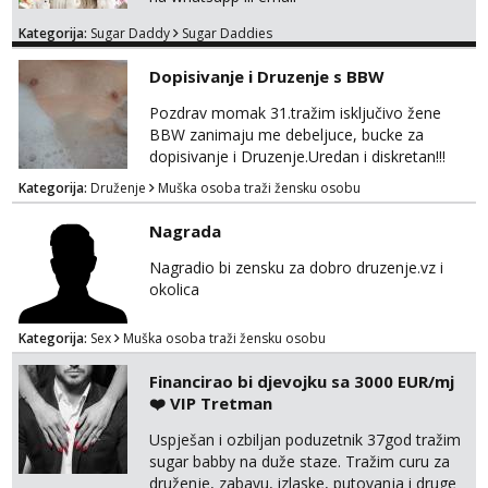
Kategorija:
Sugar Daddy
Sugar Daddies
Dopisivanje i Druzenje s BBW
Pozdrav momak 31.tražim isključivo žene
BBW zanimaju me debeljuce, bucke za
dopisivanje i Druzenje.Uredan i diskretan!!!
Kategorija:
Druženje
Muška osoba traži žensku osobu
Nagrada
Nagradio bi zensku za dobro druzenje.vz i
okolica
Kategorija:
Sex
Muška osoba traži žensku osobu
Financirao bi djevojku sa 3000 EUR/mj
❤️ VIP Tretman
Uspješan i ozbiljan poduzetnik 37god tražim
sugar babby na duže staze. Tražim curu za
druženje, zabavu, izlaske, putovanja i druge