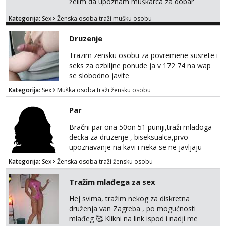
želim da upoznam muškarca za dobar
provod, naravno može i nešto više.💋🌺 Klikni
Kategorija:
Sex
Ženska osoba traži mušku osobu
na link ispod i nadji me tamo, cekam te!
Druzenje
Trazim zensku osobu za povremene susrete i
seks za ozbiljne ponude ja v 172 74 na wap
se slobodno javite
Kategorija:
Sex
Muška osoba traži žensku osobu
Par
Bračni par ona 50on 51 puniji,traži mladoga
decka za druzenje , biseksualca,prvo
upoznavanje na kavi i neka se ne javljaju
stariji od 30 godina
Kategorija:
Sex
Ženska osoba traži žensku osobu
Tražim mlađega za sex
Hej svima, tražim nekog za diskretna
druženja van Zagreba , po mogućnosti
mlađeg 🥰 Klikni na link ispod i nadji me