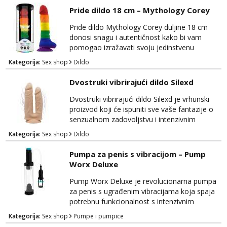
dizajnom. Izrađen je od visokokvalitetnog,
Pride dildo 18 cm – Mythology Corey
tijelu prijateljskog silikona koji je nježan na
dodir i siguran za tijelo, osiguravajući
Pride dildo Mythology Corey duljine 18 cm
udobnost tijekom korištenja. Njegov...
donosi snagu i autentičnost kako bi vam
pomogao izražavati svoju jedinstvenu
seksualnost i ponos. Ovaj visokokvalitetni
Kategorija:
Sex shop
Dildo
dildo ne samo da zadovoljava vaše tjelesne
potrebe, već također slavi vašu individualnost
Dvostruki vibrirajući dildo Silexd
i seksualni identitet. Mythology Corey je
izrađen od sigurnog i tijelu prijateljskog
Dvostruki vibrirajući dildo Silexd je vrhunski
materijala koji pruža nevjerojatno realistično
proizvod koji će ispuniti sve vaše fantazije o
iskustvo. Nje...
senzualnom zadovoljstvu i intenzivnim
orgazmima. Ovaj luksuzni dildo ima dvostruku
Kategorija:
Sex shop
Dildo
namjenu i ugrađene vibracije za dodatno
uživanje. Izrađen je od visokokvalitetnog
Pumpa za penis s vibracijom – Pump
materijala koji je siguran za tijelo i nježan na
Worx Deluxe
dodir, pružajući vam udobnost i zadovoljstvo
tijekom korištenja. Silexd dolazi s dva kraj...
Pump Worx Deluxe je revolucionarna pumpa
za penis s ugrađenim vibracijama koja spaja
potrebnu funkcionalnost s intenzivnim
zadovoljstvom. Ovaj inovativni uređaj
Kategorija:
Sex shop
Pumpe i pumpice
dizajniran je kako bi poboljšao mušku