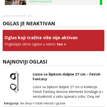
Tel:
064/677-677
- Kod: #142
tel:0,93€ - mob:1,12€ min
Ljubavni oglasnik
› Sex
Lucija
OGLAS JE NEAKTIVAN
Razgovaram :)
Tel:
064/677-677
- Kod: #136
tel:0,93€ - mob:1,12€ min
Oglas koji tražite više nije aktivan
Obavijesti me kada se oslobodi
Pogledajte slične oglase u rubrici:
Sex
»
Margareta
Razgovaram :)
Tel:
064/677-677
- Kod: #121
NAJNOVIJI OGLASI
tel:0,93€ - mob:1,12€ min
Obavijesti me kada se oslobodi
Lisice sa šipkom duljine 27 cm – Fetish
Ivančica
Fantasy
Razgovaram :)
Lisice sa šipkom duljine 27 cm iz kolekcije
Tel:
064/677-677
- Kod: #108
Fetish Fantasy donose elemente bondage-a i
tel:0,93€ - mob:1,12€ min
senzualnosti u vašu spavaću sobu. Ovaj set
Obavijesti me kada se oslobodi
omogućava vam da istražujete igre sa
Kategorija:
Sex shop
Ostali rekviziti i igracke
strašću, pružajući vam mogućnost za
Zara