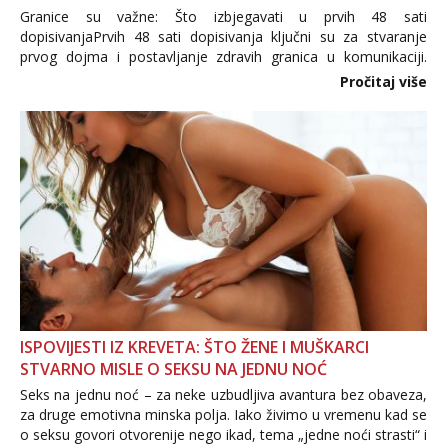
Granice su važne: Što izbjegavati u prvih 48 sati
dopisivanjaPrvih 48 sati dopisivanja ključni su za stvaranje
prvog dojma i postavljanje zdravih granica u komunikaciji.
Važno je izbjeći prebrzo otkrivanje osobnih ili intimnih
Pročitaj više
informacija, jer nepoznata osoba još nije zaslužila to
povjerenje. Takođe...
ISPOVIJESTI IZ KREVETA: ŠTO ŽENE I MUŠKARCI
STVARNO MISLE O SEKSU NA JEDNU NOĆ
Seks na jednu noć – za neke uzbudljiva avantura bez obaveza,
za druge emotivna minska polja. Iako živimo u vremenu kad se
o seksu govori otvorenije nego ikad, tema „jedne noći strasti“ i