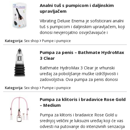
izdržljivost i povećao osjetljivost, pružajući
Analni tuš s pumpicom i daljinskim
duboko zadovoljstvo i užitak. Izrađena je od
upravljačem
visokokvalitetnih materijala koji su sigurni za
tijelo, osiguravajući udobnost tijekom
Vibrating Deluxe Enema je sofisticirani analni
korištenja. Pump Wo...
tuš s pumpicom i daljinskim upravljačem, koji
donosi nevjerojatno osvježavajuće i
stimulirajuće iskustvo. Ovaj uređaj kombinira
Kategorija:
Sex shop
Pumpe i pumpice
praktičnost s luksuzom kako bi vam pružio
sve što je potrebno za potpunu higijenu i
Pumpa za penis – Bathmate HydroMax
intenzivnu analnu stimulaciju. Izrađen je od
3 Clear
visokokvalitetnih materijala koji su sigurni za
tijelo, pružajući udobnost tijekom korištenja...
Bathmate HydroMax 3 Clear je vrhunski
uređaj za poboljšanje muške izdržljivosti i
zadovoljstva. Ova pumpa za penis donosi
naprednu tehnologiju kako bi vam pružila
Kategorija:
Sex shop
Pumpe i pumpice
maksimalne prednosti i povećanje veličine.
Izrađena je od visokokvalitetnih materijala
Pumpa za klitoris i bradavice Rose Gold
koji su sigurni za tijelo, pružajući vam
– Medium
udobnost i sigurnost tijekom upotrebe. Klaran
dizajn Bathmate HydroMax 3 omogućava
Pumpa za klitoris i bradavice Rose Gold u
vam da pratite svoj nap...
srednjoj veličini je luksuzni uređaj koji će vas
odvesti na putovanje do intenzivnih senzacija