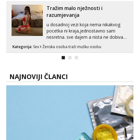
Tražim malo nježnosti i
razumjevanja
u dosadnoj vezi koja nema nikakvog
pocetka ni kraja,jednostavno sam
nesretna. sve dajem a nista ne dobivam
za uzvrat.trazim muskarca koji ce
Kategorija:
Sex
Ženska osoba traži mušku osobu
zadovoljiti moje potrebe,ne trazim puno
samo malo njeznosti i razumjevanja.
volim njezan seks i njezne poljupce po
tijelu koji me jako pale,obozavam kad
muskar...
NAJNOVIJI ČLANCI