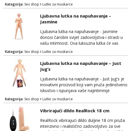
fantazije i potrebe za zadovoljstvom. Ova
Kategorija:
Sex shop
Lutke za muskarce
realistična lutka nudi autentično iskustvo i
mnoge značajke koje će oduševiti korisnike.
Ljubavna lutka na napuhavanje –
Izrađena je od visokokvalitetnih materijala
Jasmine
koji su sigurni za tijelo i ugodni na dodir,
pružajući udobnost tijekom upotrebe.
Ljubavna lutka na napuhavanje - Jasmine
Ljubavna lutka n...
donosi čarobni svijet zadovoljstva i strasti u
vašu intimnost. Ova luksuzna lutka će vas
oduševiti svojom izvanrednom kvalitetom i
Kategorija:
Sex shop
Lutke za muskarce
pažljivo osmišljenim dizajnom, pružajući vam
nezaboravna iskustva. Izrađena je od
Ljubavna lutka na napuhavanje – Just
visokokvalitetnog materijala koji je nježan na
Jug’s
dodir i siguran za tijelo, osiguravajući
udobnost i zadovoljstvo tijekom cijelog
Ljubavna lutka na napuhavanje - Just Jug's je
iskustva. Ljubav...
inovativni proizvod koji vam pruža jedinstveno
iskustvo i ispunjava vaše najintimnije
fantazije. Ova realistična ljubavna lutka će vas
Kategorija:
Sex shop
Lutke za muskarce
zadovoljiti svojom izvanrednom kvalitetom i
autentičnim dizajnom. Izrađena je od
Vibrirajući dildo RealRock 18 cm
visokokvalitetnog materijala koji je nježan na
dodir i siguran za tijelo, pružajući vam
RealRock vibrirajući dildo duljine 18 cm pruža
udobnost i zadovoljstvo tijekom korištenja.
intenzivno i realistično zadovoljstvo za sve