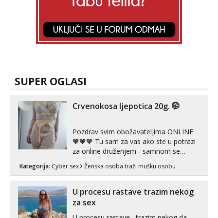
SUPER OGLASI
Crvenokosa ljepotica 20g. 🤭
Pozdrav svim obožavateljima ONLINE
🧡🧡🧡 Tu sam za vas ako ste u potrazi
za online druženjem - samnom se
možete zabaviti preko videopoziva, ili
Kategorija:
Cyber sex
Ženska osoba traži mušku osobu
ako vam nisam dovoljna radim i u paru i
trojci s kolegicama, svaka je drugačija
😉 Radim i vruća tipkanja uz slike i hot
U procesu rastave trazim nekog
line pozive. Za vas sam pripremila ...
za sex
U procesu rastave , trazim nekog da