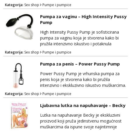
i neopisivih trenutaka zadovoljstva. Ova
Kategorija:
Sex shop
Pumpe i pumpice
visokokvalitetna pumpa dizajnirana je kako bi
vam pružila nevjerojatno osnažujuće iskustvo.
Pumpa za vaginu – High Intensity Pussy
Izrađena je od sigurnih i nježnih materijala
Pump
koji su prijateljski prema tijelu, osiguravajući
udobnost tijekom korištenja. Rose...
High Intensity Pussy Pump je sofisticirana
pumpa za vaginu koja je stvorena kako bi
pružila intenzivno iskustvo i potaknula
senzacije kod žena. Ova visokokvalitetna
Kategorija:
Sex shop
Pumpe i pumpice
pumpa je dizajnirana s ciljem povećanja
osjetljivosti i poboljšanja intimnih trenutaka.
Pumpa za penis – Power Pussy Pump
Izrađena je od sigurnih materijala koji su
nježni na dodir i prijateljski prema tijelu,
Power Pussy Pump je vrhunska pumpa za
osiguravajući udobnost tijekom upotrebe.
penis koja je stvorena kako bi pružila
High Intensity ...
intenzivno i ekskluzivno iskustvo muškarcima.
Ovaj proizvod ima za cilj poboljšati vašu
Kategorija:
Sex shop
Pumpe i pumpice
izdržljivost, osnažiti vašu intimnost i pružiti
duboko zadovoljstvo. Izrađen je od
Ljubavna lutka na napuhavanje – Becky
visokokvalitetnih materijala koji su sigurni za
tijelo i omogućuju udobnost tijekom
Lutka na napuhavanje Becky je ekskluzivni
korištenja. Power Pussy Pump je pažljivo
proizvod koji pruža jedinstvenu mogućnost
oblikovan kako bi pružio...
muškarcima da ispune svoje najintimnije