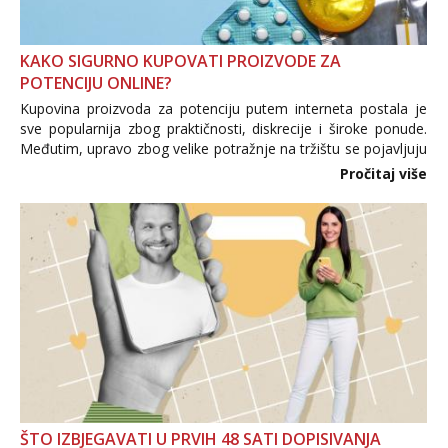
KAKO SIGURNO KUPOVATI PROIZVODE ZA
POTENCIJU ONLINE?
Kupovina proizvoda za potenciju putem interneta postala je
sve popularnija zbog praktičnosti, diskrecije i široke ponude.
Međutim, upravo zbog velike potražnje na tržištu se pojavljuju
i brojni krivotvoreni proizvodi, nepouzdane internetske
Pročitaj više
trgovine te proizvodi nepoznatog podrijetla. ...
ŠTO IZBJEGAVATI U PRVIH 48 SATI DOPISIVANJA