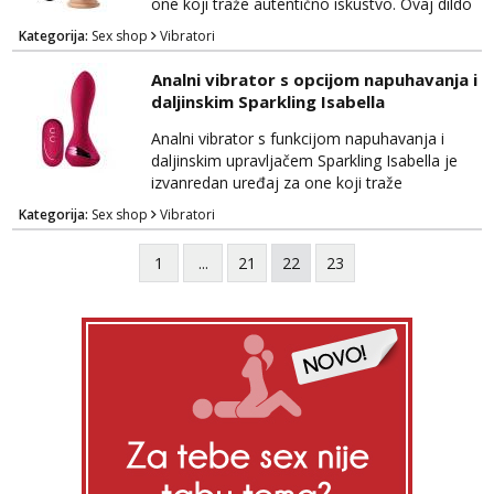
Jus...
one koji traže autentično iskustvo. Ovaj dildo
impresionira svojim izgledom i
Kategorija:
Sex shop
Vibratori
performansama, omogućujući vam da
doživite senzacije koje će vas ostaviti
Analni vibrator s opcijom napuhavanja i
zadovoljenima. Izrađen je od
daljinskim Sparkling Isabella
visokokvalitetnog materijala koji je nježan na
dodir i siguran za tijelo, pružajući vam
Analni vibrator s funkcijom napuhavanja i
potpunu udobnost tijekom korištenja....
daljinskim upravljačem Sparkling Isabella je
izvanredan uređaj za one koji traže
ekskluzivno iskustvo i intenzivnu stimulaciju.
Kategorija:
Sex shop
Vibratori
Ovaj luksuzni vibrator kombinira niz naprednih
značajki kako bi pružio nevjerojatne senzacije
1
...
21
22
23
i potpunu kontrolu. Izrađen od
visokokvalitetnog, tijelu prijateljskog silikona,
Sparkling Isabella nudi nježnu teksturu i
sigurnost ...