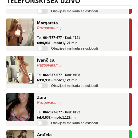
TELEFONSKI SEX UŽIVO
tel:0,93€ - mob:1,12€ min
Obavijesti me kada se oslobodi
Margareta
Razgovaram :)
Tel:
064/677-677
- Kod: #121
tel:0,93€ - mob:1,12€ min
Obavijesti me kada se oslobodi
Ivančica
Razgovaram :)
Tel:
064/677-677
- Kod: #108
tel:0,93€ - mob:1,12€ min
Obavijesti me kada se oslobodi
Zara
Razgovaram :)
Tel:
064/677-677
- Kod: #123
tel:0,93€ - mob:1,12€ min
Obavijesti me kada se oslobodi
Anđela
Čekam tvoj poziv!