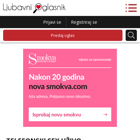
Prijavi se
Registriraj se
Predaj oglas
Lucija
Razgovaram :)
Tel:
064/677-677
- Kod: #136