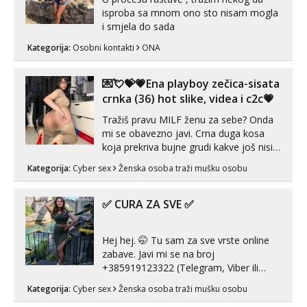
isproba sa mnom ono sto nisam mogla
i smjela do sada
Kategorija:
Osobni kontakti
ONA
💌💘💝💗Ena playboy zečica-sisata
crnka (36) hot slike, videa i c2c💗
Tražiš pravu MILF ženu za sebe? Onda
mi se obavezno javi. Crna duga kosa
koja prekriva bujne grudi kakve još nisi
vidio, čista ŠESTICA! A usne? O usnama
Kategorija:
Cyber sex
Ženska osoba traži mušku osobu
bolje da ni ne pričam. Prave pune usne
koje će ti se urezati u pamćenje, jer
vjeruj mi, takve još nisi vidio. Uvijek sam
✅ CURA ZA SVE ✅
spremna za ONLOINE zabavu...
Hej hej. 🤭 Tu sam za sve vrste online
zabave. Javi mi se na broj
+385919123322 (Telegram, Viber ili
Whatsapp). 🤙 NE javljaj se na uzivo.
Kategorija:
Cyber sex
Ženska osoba traži mušku osobu
Hvala.