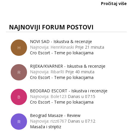
dalje izaziva burne rasprave. Što zapravo misle žene, a što
Pročitaj više
muškarci? Jesu...
NAJNOVIJI FORUM POSTOVI
NOVI SAD - Iskustva & recenzije
Najnovija: HenriKinaski
Prije 21 minuta
H
Cro Escort - Teme po lokacijama
RIJEKA/KVARNER - Iskustva & recenzije
Najnovija: RibarRI
Prije 40 minuta
R
Cro Escort - Teme po lokacijama
BEOGRAD ESCORT - Iskustva i recenzije
Najnovija: Bole123
Danas u 07:15
B
Cro Escort - Teme po lokacijama
Beograd Masaze - Review
Najnovija: rizz6767
Danas u 07:12
R
Masaža i striptiz