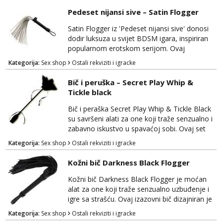
Razgovaram :)
dominaciju ili predaju. Lisice su izrađene od
Pedeset nijansi sive – Satin Flogger
visokokvalitetnog materijala koji je siguran za
Tel:
064/677-677
- Kod: #123
tijelo i udoban za nošenje. Prilagodljive su za
Satin Flogger iz 'Pedeset nijansi sive' donosi
tel:0,93€ - mob:1,12€ min
različite veličine zgloba, osiguravajući
dodir luksuza u svijet BDSM igara, inspiriran
Obavijesti me kada se oslobodi
sigurnost i...
popularnom erotskom serijom. Ovaj
elegantan bič izrađen je kako bi pružio
Anđela
Kategorija:
Sex shop
Ostali rekviziti i igracke
Čekam tvoj poziv!
senzualno iskustvo dominacije i podložnosti.
Satin Flogger je izrađen od visokokvalitetnog
Bič i peruška – Secret Play Whip &
Tel:
064/677-677
- Kod: #142
materijala s mekim trakama koje pružaju
tel:0,93€ - mob:1,12€ min
Tickle black
dodatnu nježnost i udobnost tijekom igre.
Ovaj bič je savršen za početnike u BDSM-u,
Bič i peraška Secret Play Whip & Tickle Black
omogućujući im...
su savršeni alati za one koji traže senzualno i
zabavno iskustvo u spavaćoj sobi. Ovaj set
kombinira dvije različite teksture kako bi
Kategorija:
Sex shop
Ostali rekviziti i igracke
dodao raznolikost i uzbuđenje u vaše intimne
trenutke. Bič je izrađen od visokokvalitetne
Kožni bič Darkness Black Flogger
eko kože i nudi dominaciju i strast u igrama
sa strašću. Njegove nježne trake pružaju
Kožni bič Darkness Black Flogger je moćan
mogućnost precizne stimulacije i kontrole...
alat za one koji traže senzualno uzbuđenje i
igre sa strašću. Ovaj izazovni bič dizajniran je
za dodatnu stimulaciju i eksperimentiranje u
Kategorija:
Sex shop
Ostali rekviziti i igracke
svijetu BDSM-a i erotike. Izrađen je od