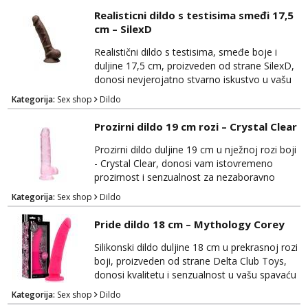
visokokvalitetne kože, Darkness Black
Realisticni dildo s testisima smeđi 17,5
Flogger ima sofisticiran izgled i osjećaj na
cm – SilexD
dodir. Duge, meke trake biča omogućuju
precizno usmjeravanje i kontrolu tijekom igre,
Realistični dildo s testisima, smeđe boje i
pružaju...
duljine 17,5 cm, proizveden od strane SilexD,
donosi nevjerojatno stvarno iskustvo u vašu
spavaću sobu. Ovaj vrhunski dildo će vas
Kategorija:
Sex shop
Dildo
zadovoljiti svojom iznimnom kvalitetom i
autentičnim dizajnom. Izrađen je od
Prozirni dildo 19 cm rozi – Crystal Clear
visokokvalitetnog, tijelu prijateljskog
materijala koji je nježan na dodir i siguran za
Prozirni dildo duljine 19 cm u nježnoj rozi boji
tijelo, osiguravajući udobnost tijekom
- Crystal Clear, donosi vam istovremeno
korištenja. Njegov...
prozirnost i senzualnost za nezaboravno
zadovoljstvo. Ovaj izuzetno elegantan dildo
Kategorija:
Sex shop
Dildo
će ispuniti vaše želje s vrhunskim materijalima
i privlačnim dizajnom. Izrađen je od
Pride dildo 18 cm – Mythology Corey
visokokvalitetnog, prozirnog materijala koji je
siguran za tijelo i nježan na dodir, pružajući
Silikonski dildo duljine 18 cm u prekrasnoj rozi
vam maksimalnu udobnost tijekom upotrebe.
boji, proizveden od strane Delta Club Toys,
Cr...
donosi kvalitetu i senzualnost u vašu spavaću
sobu. Ovaj elegantni dildo će vas zadovoljiti
Kategorija:
Sex shop
Dildo
svojim vrhunskim materijalima i realističnim