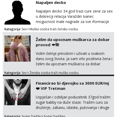
Napaljen decko
Obavijesti me kada se oslobodi
Napaljen decko 34 god trazi cure zene za sex
Alisa
u diskreciji relacija Varaždin Ivanec
Čekam tvoj poziv!
mogucnost male nagrade za sve iformacije
Tel:
064/677-677
- Kod: #106
pisite na broj 098819637 pusa
Kategorija:
Sex
Muška osoba traži žensku osobu
tel:0,93€ - mob:1,12€ min
Želim da upoznam muškarca za dobar
Zara
provod 💋🌺
Čekam tvoj poziv!
Volim šetnje prirodom i uživati u svakom
Tel:
064/677-677
- Kod: #123
tel:0,93€ - mob:1,12€ min
danu svog života. Ja sam vrlo pozitivna žena i
želim da upoznam muškarca za dobar
Anđela
provod, naravno može i nešto više.💋🌺 Klikni
Kategorija:
Sex
Ženska osoba traži mušku osobu
Čekam tvoj poziv!
na link ispod i nadji me tamo, cekam te!
Tel:
064/677-677
- Kod: #142
Financirao bi djevojku sa 3000 EUR/mj
tel:0,93€ - mob:1,12€ min
❤️ VIP Tretman
Uspješan i ozbiljan poduzetnik 37god tražim
sugar babby na duže staze. Tražim curu za
druženje, zabavu, izlaske, putovanja i druge
lijepe stvari na obostranu korist. Ako si
Kategorija:
Sugar Daddy
Sugar Daddies