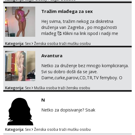
otvorena, komunikativna, zgodna i atraktivna
javi se na moj email:
Tražim mlađega za sex
markodalic37@gmail.com
Hej svima, tražim nekog za diskretna
druženja van Zagreba , po mogućnosti
mlađeg 🥰 Klikni na link ispod i nadji me
tamo, cekam te!
Kategorija:
Sex
Ženska osoba traži mušku osobu
Avantura
Netko za druženje bez mnogo kompliciranja.
Svi su dobro došli da se jave.
Dame,curke,parovi,CD,TR,TV femyboy. O
svemu možemo porazgovarati. Prostor
Kategorija:
Sex
Muška osoba traži žensku osobu
nemam ali ako smo za druženje možemo
nešto iskombinirati(auto,najam na dva sata)
N
Netko za dopisivanje? Sisak
Kategorija:
Sex
Ženska osoba traži mušku osobu