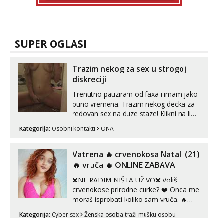
SUPER OGLASI
Trazim nekog za sex u strogoj
diskreciji
Trenutno pauziram od faxa i imam jako
puno vremena. Trazim nekog decka za
redovan sex na duze staze! Klikni na link
ispod i nadji me tamo, cekam te!
Kategorija:
Osobni kontakti
ONA
Vatrena ‎️‍🔥 crvenokosa Natali (21)
‎️‍🔥 vruča‎ ️‍🔥 ONLINE ZABAVA
❌NE RADIM NIŠTA UŽIVO❌ Voliš
crvenokose prirodne curke? ❤️ Onda me
moraš isprobati koliko sam vruča.‎ ️‍🔥
MLADA vražica koja ima 100%
Kategorija:
Cyber sex
Ženska osoba traži mušku osobu