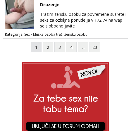
Whatsapp. Samo Varaždin i okolica.
Druzenje
Trazim zensku osobu za povremene susrete i
seks za ozbiljne ponude ja v 172 74 na wap
se slobodno javite
Kategorija:
Sex
Muška osoba traži žensku osobu
1
2
3
4
...
23