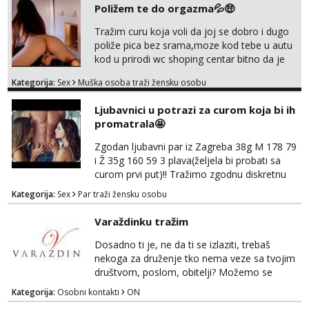
Poližem te do orgazma💦🤑
Tražim curu koja voli da joj se dobro i dugo
poliže pica bez srama,moze kod tebe u autu
kod u prirodi wc shoping centar bitno da je
uzbudljivo i da si full diskretna i napaljena💦
Kategorija:
Sex
Muška osoba traži žensku osobu
jer nisam solo. Zgodan sam i diskretan,sliku
šaljem na wapp telegram..178 78kg.,javi se
Ljubavnici u potrazi za curom koja bi ih
za brz dogovor Kontakt 0958759047
promatrala🤩
Zgodan ljubavni par iz Zagreba 38g M 178 79
i Ž 35g 160 59 3 plava(željela bi probati sa
curom prvi put)!! Tražimo zgodnu diskretnu
curu koja bi nas promatrala dok imamo
Kategorija:
Sex
Par traži žensku osobu
žestok odnos. Može se pridruziti ali i ne
mora.Bitno da uzivamo diskretno anonimno
Varaždinku tražim
bez upoznavanja puno.Sliku mozemo
razmjeniti,ali najbolje uzivo se upoznati. Na
Dosadno ti je, ne da ti se izlaziti, trebaš
goo smo do 15.8 poslije tog mozemo se
nekoga za druženje tko nema veze sa tvojim
druziti,javi se na mail il...
društvom, poslom, obitelji? Možemo se
podružiti i zabaviti na razne načine. Makni se
Kategorija:
Osobni kontakti
ON
od svakodnevice samnom. Javi se na