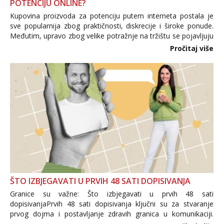
POTENCIJU ONLINE?
Kupovina proizvoda za potenciju putem interneta postala je
sve popularnija zbog praktičnosti, diskrecije i široke ponude.
Međutim, upravo zbog velike potražnje na tržištu se pojavljuju
i brojni krivotvoreni proizvodi, nepouzdane internetske
Pročitaj više
trgovine te proizvodi nepoznatog podrijetla. ...
ŠTO IZBJEGAVATI U PRVIH 48 SATI DOPISIVANJA
Granice su važne: Što izbjegavati u prvih 48 sati
dopisivanjaPrvih 48 sati dopisivanja ključni su za stvaranje
prvog dojma i postavljanje zdravih granica u komunikaciji.
Važno je izbjeći prebrzo otkrivanje osobnih ili intimnih