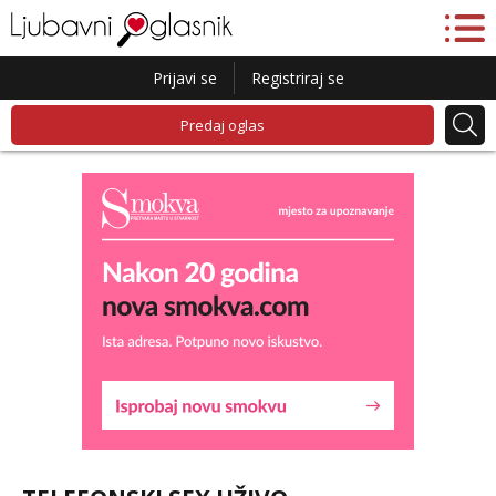
Prijavi se
Registriraj se
Predaj oglas
Liliana
Razgovaram :)
Tel:
064/677-677
- Kod: #69