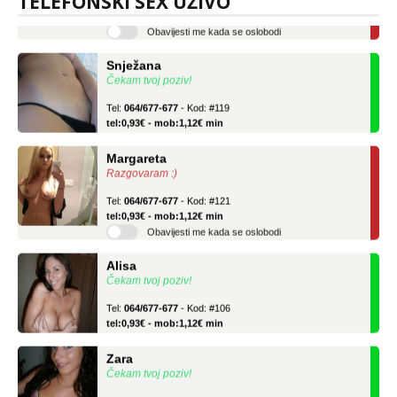
TELEFONSKI SEX UŽIVO
tel:0,93€ - mob:1,12€ min
Obavijesti me kada se oslobodi
Snježana
Čekam tvoj poziv!
Tel:
064/677-677
- Kod: #119
tel:0,93€ - mob:1,12€ min
Margareta
Razgovaram :)
Tel:
064/677-677
- Kod: #121
tel:0,93€ - mob:1,12€ min
Obavijesti me kada se oslobodi
Alisa
Čekam tvoj poziv!
Tel:
064/677-677
- Kod: #106
tel:0,93€ - mob:1,12€ min
Zara
Čekam tvoj poziv!
Tel:
064/677-677
- Kod: #123