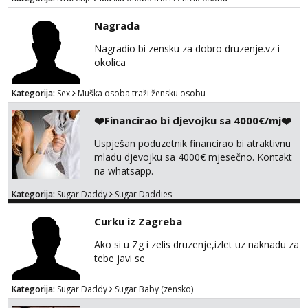
Nagrada
Nagradio bi zensku za dobro druzenje.vz i
okolica
Kategorija:
Sex
Muška osoba traži žensku osobu
❤️Financirao bi djevojku sa 4000€/mj❤️
Uspješan poduzetnik financirao bi atraktivnu
mladu djevojku sa 4000€ mjesečno. Kontakt
na whatsapp.
Kategorija:
Sugar Daddy
Sugar Daddies
Curku iz Zagreba
Ako si u Zg i zelis druzenje,izlet uz naknadu za
tebe javi se
Kategorija:
Sugar Daddy
Sugar Baby (zensko)