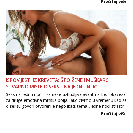
Pročitaj više
informacija, jer nepoznata osoba još nije zaslužila to
povjerenje. Takođe...
ISPOVIJESTI IZ KREVETA: ŠTO ŽENE I MUŠKARCI
STVARNO MISLE O SEKSU NA JEDNU NOĆ
Seks na jednu noć – za neke uzbudljiva avantura bez obaveza,
za druge emotivna minska polja. Iako živimo u vremenu kad se
o seksu govori otvorenije nego ikad, tema „jedne noći strasti“ i
dalje izaziva burne rasprave. Što zapravo misle žene, a što
Pročitaj više
muškarci? Jesu...