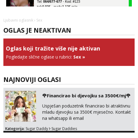
tel:0,93€ - mob:1,12€ min
Anđela
Čekam tvoj poziv!
Ljubavni oglasnik
› Sex
OGLAS JE NEAKTIVAN
Tel:
064/677-677
- Kod: #142
tel:0,93€ - mob:1,12€ min
Liliana
Oglas koji tražite više nije aktivan
Razgovaram :)
Pogledajte slične oglase u rubrici:
Sex
»
Tel:
064/677-677
- Kod: #69
tel:0,93€ - mob:1,12€ min
Obavijesti me kada se oslobodi
NAJNOVIJI OGLASI
Snježana
Čekam tvoj poziv!
🌹Financirao bi djevojku sa 3500€/mj🌹
Tel:
064/677-677
- Kod: #119
tel:0,93€ - mob:1,12€ min
Uspješan poduzetnik financirao bi atraktivnu
mladu djevojku sa 3500€ mjesečno. Kontakt
Margareta
na whatsapp ili email
Razgovaram :)
Kategorija:
Sugar Daddy
Sugar Daddies
Tel:
064/677-677
- Kod: #121
tel:0,93€ - mob:1,12€ min