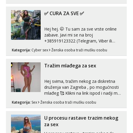
prorodne grudi, 💦 Misli su mi uvijek
prljave i u svemu vidim samo užitak. 💦
U mojoj raznolikoj ponudi možeš
✅ CURA ZA SVE ✅
pranaći nešto po svojoj mjeri. Sexi videa
s kolegica...
Hej hej. 🤭 Tu sam za sve vrste online
zabave. Javi mi se na broj
+385919123322 (Telegram, Viber ili
Whatsapp). 🤙 NE javljaj se na uzivo.
Kategorija:
Cyber sex
Ženska osoba traži mušku osobu
Hvala.
Tražim mlađega za sex
Hej svima, tražim nekog za diskretna
druženja van Zagreba , po mogućnosti
mlađeg 🥰 Klikni na link ispod i nadji me
tamo, cekam te!
Kategorija:
Sex
Ženska osoba traži mušku osobu
U procesu rastave trazim nekog
za sex