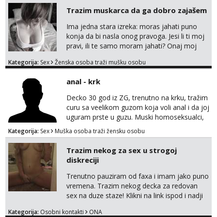
Trazim muskarca da ga dobro zajašem
Ima jedna stara izreka: moras jahati puno
konja da bi nasla onog pravoga. Jesi li ti moj
pravi, ili te samo moram jahati? Onaj moj
bivsi je bio samo konj hahahahah Klikni niže
Kategorija:
Sex
Ženska osoba traži mušku osobu
na sexdater link i javi mi se tamo....
anal - krk
Decko 30 god iz ZG, trenutno na krku, tražim
curu sa veelikom guzom koja voli anal i da joj
uguram prste u guzu. Muski homoseksualci,
parovi i transiči odjebite, ne zanimate me. Bilo
Kategorija:
Sex
Muška osoba traži žensku osobu
kakva placanja opcenito (gotovina) ili
unaprijed (aircash, paysafecard, bonovi) ne
Trazim nekog za sex u strogoj
dolaze u obzir. Javit se prvo porukom na
diskreciji
whatsapp 0958048882.
Trenutno pauziram od faxa i imam jako puno
vremena. Trazim nekog decka za redovan
sex na duze staze! Klikni na link ispod i nadji
me tamo, cekam te!
Kategorija:
Osobni kontakti
ONA