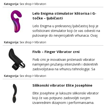
dizajniran je za pružanje dubokih i intenzivnih
Kategorija:
Sex shop
Vibratori
senzacija, istovremeno ciljajući prostati i
perineum, kako biste postigli nevjerojatno
Lelo Enigma stimulator klitorisa i G-
zadovoljstvo i relaksaciju. Hugo se izdvaja po
točke – ljubičasti
svom sofisticiranom dizajnu i vrhunskim
materijalima, što uključuje siguran silikon koj...
Lelo Enigma u prekrasnoj ljubičastoj boji je
sofisticirani stimulator koji će vas odvesti na
putovanje do nevjerojatnih vrhunaca. Ovaj
luksuzni uređaj kombinira stimulaciju klitorisa i
Kategorija:
Sex shop
Vibratori
G-točke kako biste doživjeli duboko
zadovoljstvo i senzacije koje nikada prije niste
Fivib – Finger Vibrator crni
iskusili. Dizajniran je s najvišim standardima
kvalitete i udobnosti, koristeći siguran silikon
Fivib crni je inovativan prstenasti vibrator
koji je nježan na dodir i prija...
namijenjen pružanju intenzivnih i diskretnih
zadovoljstava na vrhuncu tehnologije. Sa
svojim elegantnim dizajnom i crnom bojom,
Kategorija:
Sex shop
Vibratori
ovaj prstenasti vibrator će dodati dozu
luksuza vašem intimnom iskustvu.
Silikonski vibrator Elite Josephine
Jednostavan za upotrebu, Fivib se stavlja na
prst poput prstena, omogućavajući vam
Elite Josephine je luksuzni silikonski vibrator
potpunu kontrolu nad svojim senzualnim
koji će vas potpuno zadovoljiti svojim
putovanjem. Nježan i baršunas...
izvanrednim dizajnom i performansama.