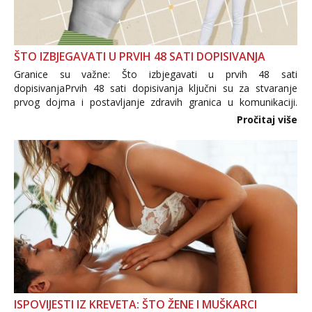
ŠTO IZBJEGAVATI U PRVIH 48 SATI DOPISIVANJA
Granice su važne: Što izbjegavati u prvih 48 sati
dopisivanjaPrvih 48 sati dopisivanja ključni su za stvaranje
prvog dojma i postavljanje zdravih granica u komunikaciji.
Važno je izbjeći prebrzo otkrivanje osobnih ili intimnih
Pročitaj više
informacija, jer nepoznata osoba još nije zaslužila to
povjerenje. Takođe...
ISPOVIJESTI IZ KREVETA: ŠTO ŽENE I MUŠKARCI