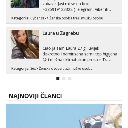
zabave. Javi mi se na broj
+385919123322 (Telegram, Viber ili
Whatsapp). 🤙 NE javljaj se na uzivo.
Kategorija:
Cyber sex
Ženska osoba traži mušku osobu
Hvala.
Laura u Zagrebu
Ciao ja sam Laura 27 g i uvijek
diskretno i namirisana sam i top higijena
😘 i nježna i klimatiziran prostor Trazim
sex za nagradu Radim klasican sex
Kategorija:
Sex
Ženska osoba traži mušku osobu
Pusenje i gutanje sperme Erotsko rublje
imam uvijek Lizati me mozes i ljubiti po
tijelu Iskljucivo neradim analni !!! I
neljubim se Wha...
NAJNOVIJI ČLANCI