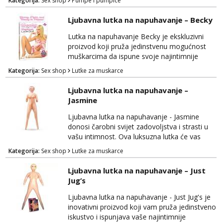
Kategorija:
Sex shop
Pumpe i pumpice
izdržljivost, osnažiti vašu intimnost i pružiti
duboko zadovoljstvo. Izrađen je od
Ljubavna lutka na napuhavanje – Becky
visokokvalitetnih materijala koji su sigurni za
tijelo i omogućuju udobnost tijekom
Lutka na napuhavanje Becky je ekskluzivni
korištenja. Power Pussy Pump je pažljivo
proizvod koji pruža jedinstvenu mogućnost
oblikovan kako bi pružio...
muškarcima da ispune svoje najintimnije
fantazije i potrebe za zadovoljstvom. Ova
Kategorija:
Sex shop
Lutke za muskarce
realistična lutka nudi autentično iskustvo i
mnoge značajke koje će oduševiti korisnike.
Ljubavna lutka na napuhavanje –
Izrađena je od visokokvalitetnih materijala
Jasmine
koji su sigurni za tijelo i ugodni na dodir,
pružajući udobnost tijekom upotrebe.
Ljubavna lutka na napuhavanje - Jasmine
Ljubavna lutka n...
donosi čarobni svijet zadovoljstva i strasti u
vašu intimnost. Ova luksuzna lutka će vas
oduševiti svojom izvanrednom kvalitetom i
Kategorija:
Sex shop
Lutke za muskarce
pažljivo osmišljenim dizajnom, pružajući vam
nezaboravna iskustva. Izrađena je od
Ljubavna lutka na napuhavanje – Just
visokokvalitetnog materijala koji je nježan na
Jug’s
dodir i siguran za tijelo, osiguravajući
udobnost i zadovoljstvo tijekom cijelog
Ljubavna lutka na napuhavanje - Just Jug's je
iskustva. Ljubav...
inovativni proizvod koji vam pruža jedinstveno
iskustvo i ispunjava vaše najintimnije