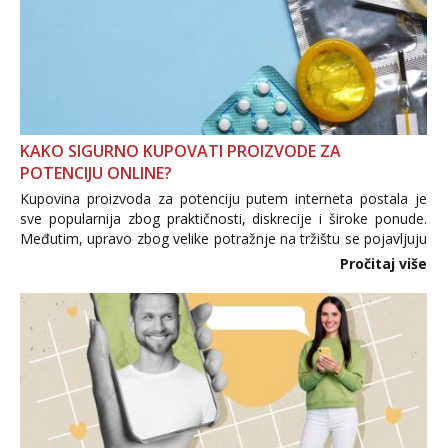
KAKO SIGURNO KUPOVATI PROIZVODE ZA
POTENCIJU ONLINE?
Kupovina proizvoda za potenciju putem interneta postala je
sve popularnija zbog praktičnosti, diskrecije i široke ponude.
Međutim, upravo zbog velike potražnje na tržištu se pojavljuju
i brojni krivotvoreni proizvodi, nepouzdane internetske
Pročitaj više
trgovine te proizvodi nepoznatog podrijetla. ...