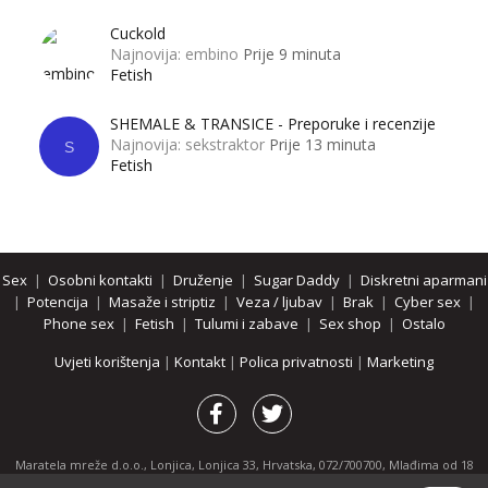
Cuckold
Najnovija: embino
Prije 9 minuta
Fetish
SHEMALE & TRANSICE - Preporuke i recenzije
Najnovija: sekstraktor
Prije 13 minuta
S
Fetish
Sex
|
Osobni kontakti
|
Druženje
|
Sugar Daddy
|
Diskretni aparmani
|
Potencija
|
Masaže i striptiz
|
Veza / ljubav
|
Brak
|
Cyber sex
|
Phone sex
|
Fetish
|
Tulumi i zabave
|
Sex shop
|
Ostalo
Uvjeti korištenja
|
Kontakt
|
Polica privatnosti
|
Marketing
Maratela mreže d.o.o., Lonjica, Lonjica 33, Hrvatska, 072/700700, Mlađima od 18
godina zabranjeno je pregledavanje stranice i svih njenih dijelova.