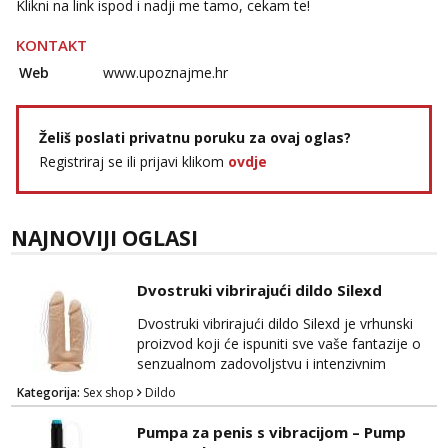
Čekam tvoj poziv!
Klikni na link ispod i nadji me tamo, cekam te!
Tel:
064/677-677
- Kod: #123
KONTAKT
tel:0,93€ - mob:1,12€ min
Web
www.upoznajme.hr
Anđela
Čekam tvoj poziv!
Želiš poslati privatnu poruku za ovaj oglas?
Tel:
064/677-677
- Kod: #142
tel:0,93€ - mob:1,12€ min
Registriraj se ili prijavi klikom
ovdje
Mira
Čekam tvoj poziv!
NAJNOVIJI OGLASI
Tel:
064/677-677
- Kod: #72
tel:0,93€ - mob:1,12€ min
Dvostruki vibrirajući dildo Silexd
Dvostruki vibrirajući dildo Silexd je vrhunski
proizvod koji će ispuniti sve vaše fantazije o
senzualnom zadovoljstvu i intenzivnim
orgazmima. Ovaj luksuzni dildo ima dvostruku
Kategorija:
Sex shop
Dildo
namjenu i ugrađene vibracije za dodatno
uživanje. Izrađen je od visokokvalitetnog
Pumpa za penis s vibracijom – Pump
materijala koji je siguran za tijelo i nježan na