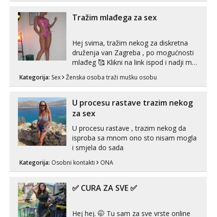
Tražim mlađega za sex
Hej svima, tražim nekog za diskretna
druženja van Zagreba , po mogućnosti
mlađeg 🥰 Klikni na link ispod i nadji me
tamo, cekam te!
Kategorija:
Sex
Ženska osoba traži mušku osobu
U procesu rastave trazim nekog
za sex
U procesu rastave , trazim nekog da
isproba sa mnom ono sto nisam mogla
i smjela do sada
Kategorija:
Osobni kontakti
ONA
✅ CURA ZA SVE ✅
Hej hej. 🤭 Tu sam za sve vrste online