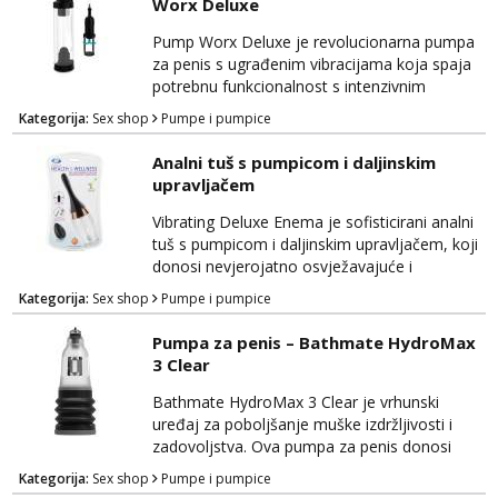
Worx Deluxe
dodir, pružajući vam udobnost i zadovoljstvo
tijekom korištenja. Silexd dolazi s dva kraj...
Pump Worx Deluxe je revolucionarna pumpa
za penis s ugrađenim vibracijama koja spaja
potrebnu funkcionalnost s intenzivnim
zadovoljstvom. Ovaj inovativni uređaj
Kategorija:
Sex shop
Pumpe i pumpice
dizajniran je kako bi poboljšao mušku
izdržljivost i povećao osjetljivost, pružajući
Analni tuš s pumpicom i daljinskim
duboko zadovoljstvo i užitak. Izrađena je od
upravljačem
visokokvalitetnih materijala koji su sigurni za
tijelo, osiguravajući udobnost tijekom
Vibrating Deluxe Enema je sofisticirani analni
korištenja. Pump Wo...
tuš s pumpicom i daljinskim upravljačem, koji
donosi nevjerojatno osvježavajuće i
stimulirajuće iskustvo. Ovaj uređaj kombinira
Kategorija:
Sex shop
Pumpe i pumpice
praktičnost s luksuzom kako bi vam pružio
sve što je potrebno za potpunu higijenu i
Pumpa za penis – Bathmate HydroMax
intenzivnu analnu stimulaciju. Izrađen je od
3 Clear
visokokvalitetnih materijala koji su sigurni za
tijelo, pružajući udobnost tijekom korištenja...
Bathmate HydroMax 3 Clear je vrhunski
uređaj za poboljšanje muške izdržljivosti i
zadovoljstva. Ova pumpa za penis donosi
naprednu tehnologiju kako bi vam pružila
Kategorija:
Sex shop
Pumpe i pumpice
maksimalne prednosti i povećanje veličine.