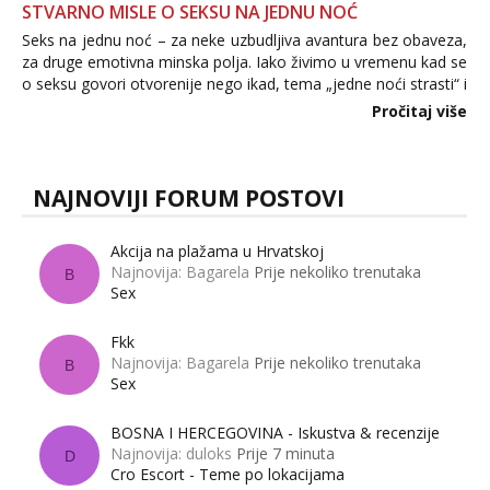
STVARNO MISLE O SEKSU NA JEDNU NOĆ
Seks na jednu noć – za neke uzbudljiva avantura bez obaveza,
za druge emotivna minska polja. Iako živimo u vremenu kad se
o seksu govori otvorenije nego ikad, tema „jedne noći strasti“ i
dalje izaziva burne rasprave. Što zapravo misle žene, a što
Pročitaj više
muškarci? Jesu...
NAJNOVIJI FORUM POSTOVI
Akcija na plažama u Hrvatskoj
Najnovija: Bagarela
Prije nekoliko trenutaka
B
Sex
Fkk
Najnovija: Bagarela
Prije nekoliko trenutaka
B
Sex
BOSNA I HERCEGOVINA - Iskustva & recenzije
Najnovija: duloks
Prije 7 minuta
D
Cro Escort - Teme po lokacijama