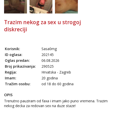
Čekam tvoj poziv!
Tel:
064/677-677
- Kod: #119
tel:0,93€ - mob:1,12€ min
Trazim nekog za sex u strogoj
Biljana
diskreciji
Razgovaram :)
Tel:
064/677-677
- Kod: #132
tel:0,93€ - mob:1,12€ min
Obavijesti me kada se oslobodi
Korisnik:
Sasa0mg
ID oglasa:
202145
Alisa
Oglas predan:
06.08.2026
Čekam tvoj poziv!
Broj prikazivanja:
290525
Tel:
064/677-677
- Kod: #106
Regija:
Hrvatska - Zagreb
tel:0,93€ - mob:1,12€ min
Imam:
20 godina
Anita
Tražim osobu:
od 18 do 60 godina
Čekam tvoj poziv!
OPIS
Tel:
064/677-677
- Kod: #87
tel:0,93€ - mob:1,12€ min
Trenutno pauziram od faxa i imam jako puno vremena. Trazim
nekog decka za redovan sex na duze staze!
Zara