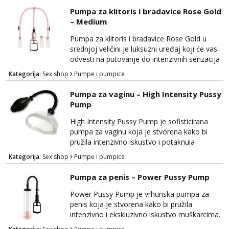
Izrađena je od visokokvalitetnih materijala
Pumpa za klitoris i bradavice Rose Gold
koji su sigurni za tijelo, pružajući vam
– Medium
udobnost i sigurnost tijekom upotrebe. Klaran
dizajn Bathmate HydroMax 3 omogućava
Pumpa za klitoris i bradavice Rose Gold u
vam da pratite svoj nap...
srednjoj veličini je luksuzni uređaj koji će vas
odvesti na putovanje do intenzivnih senzacija
i neopisivih trenutaka zadovoljstva. Ova
Kategorija:
Sex shop
Pumpe i pumpice
visokokvalitetna pumpa dizajnirana je kako bi
vam pružila nevjerojatno osnažujuće iskustvo.
Pumpa za vaginu – High Intensity Pussy
Izrađena je od sigurnih i nježnih materijala
Pump
koji su prijateljski prema tijelu, osiguravajući
udobnost tijekom korištenja. Rose...
High Intensity Pussy Pump je sofisticirana
pumpa za vaginu koja je stvorena kako bi
pružila intenzivno iskustvo i potaknula
senzacije kod žena. Ova visokokvalitetna
Kategorija:
Sex shop
Pumpe i pumpice
pumpa je dizajnirana s ciljem povećanja
osjetljivosti i poboljšanja intimnih trenutaka.
Pumpa za penis – Power Pussy Pump
Izrađena je od sigurnih materijala koji su
nježni na dodir i prijateljski prema tijelu,
Power Pussy Pump je vrhunska pumpa za
osiguravajući udobnost tijekom upotrebe.
penis koja je stvorena kako bi pružila
High Intensity ...
intenzivno i ekskluzivno iskustvo muškarcima.
Ovaj proizvod ima za cilj poboljšati vašu