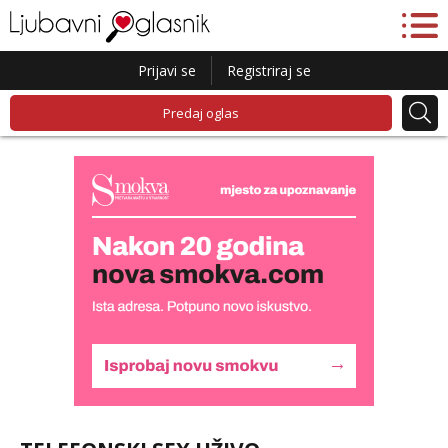
Prijavi se
Registriraj se
Predaj oglas
Liliana
Čekam tvoj poziv!
Tel:
064/677-677
- Kod: #69
tel:0,93€ - mob:1,12€ min