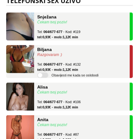
TELEFONSKI SEX UŽIVO
Snježana
Čekam tvoj poziv!
Tel:
064/677-677
- Kod: #119
tel:0,93€ - mob:1,12€ min
Biljana
Razgovaram :)
Tel:
064/677-677
- Kod: #132
tel:0,93€ - mob:1,12€ min
Obavijesti me kada se oslobodi
Alisa
Čekam tvoj poziv!
Tel:
064/677-677
- Kod: #106
tel:0,93€ - mob:1,12€ min
Anita
Čekam tvoj poziv!
Tel:
064/677-677
- Kod: #87
tel:0,93€ - mob:1,12€ min