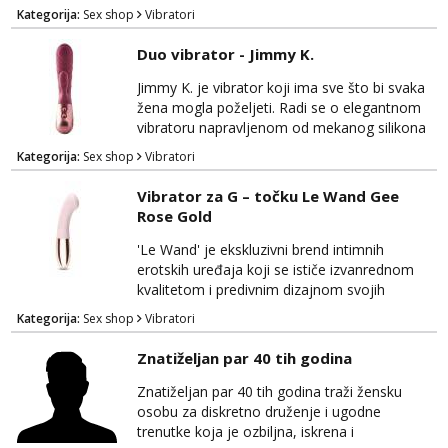
Izrađen od visokokvalitetnog silikona, nježnog
Kategorija:
Sex shop
Vibratori
na dodir i sigurnog za tijelo, ovaj vibrator
pruža nevjerojatno realistično iskustvo.
Duo vibrator - Jimmy K.
Njegova ergonomska forma omogućuje lako
rukovanje i ciljano usmjeravanje za
Jimmy K. je vibrator koji ima sve što bi svaka
maksimalnu stimulaciju. Elite Josephine dolazi
žena mogla poželjeti. Radi se o elegantnom
s raznovrsnim br...
vibratoru napravljenom od mekanog silikona
koji je vodootporan i dolazi s posebnim
Kategorija:
Sex shop
Vibratori
nastavkom za stimulaciju klitorisa. U samom
vibratoru nalaze se dva odvojena motora koji
Vibrator za G – točku Le Wand Gee
omogućuju izbor između 10 različitih načina
Rose Gold
vibriranja.
'Le Wand' je ekskluzivni brend intimnih
erotskih uređaja koji se ističe izvanrednom
kvalitetom i predivnim dizajnom svojih
proizvoda. Njihovi proizvodi izrađeni su
Kategorija:
Sex shop
Vibratori
isključivo od najkvalitetnijih materijala poput
silikona i metala, koji su potpuno sigurni za
Znatiželjan par 40 tih godina
vaše tijelo. Le Wand Gee Rose Gold je
vibrator kompaktnih dimenzija s ravnim
Znatiželjan par 40 tih godina traži žensku
vrhom, dizajniran kako bi pružio besprijekornu
osobu za diskretno druženje i ugodne
stimulaciju vaš...
trenutke koja je ozbiljna, iskrena i