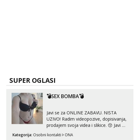
SUPER OGLASI
💣SEX BOMBA💣
Javi se za ONLINE ZABAVU. NISTA
UZIVO! Radim videopozive, dopisivanja,
prodajem svoja videa i slikice. 😚 Javi mi
se porukom na Whatsupp, Viber ili
Kategorija:
Osobni kontakti
ONA
Telegram. +385 91 723 0045