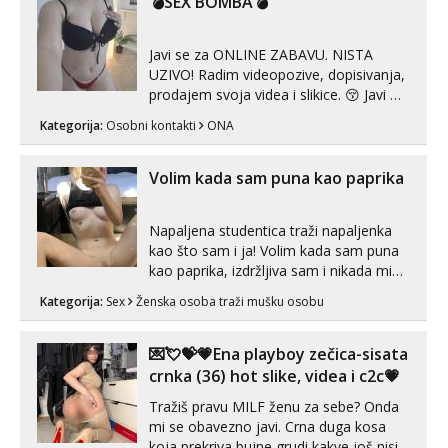
💣SEX BOMBA💣
tijelu koji me jako pale,obozavam kad
muskar...
Javi se za ONLINE ZABAVU. NISTA
UZIVO! Radim videopozive, dopisivanja,
prodajem svoja videa i slikice. 😚 Javi mi
se porukom na Whatsupp, Viber ili
Kategorija:
Osobni kontakti
ONA
Telegram. +385 91 723 0045
Volim kada sam puna kao paprika
Napaljena studentica traži napaljenka
kao što sam i ja! Volim kada sam puna
kao paprika, izdržljiva sam i nikada mi
nije dosta seksa. Volim grubi seks i više
Kategorija:
Sex
Ženska osoba traži mušku osobu
puta dnevno bilo kad i bilo gdje zato se
javi što prije da me isprobaš Klikni na
link ispod i nadji me tamo, cekam te!
💌💘💝💗Ena playboy zečica-sisata
crnka (36) hot slike, videa i c2c💗
Tražiš pravu MILF ženu za sebe? Onda
mi se obavezno javi. Crna duga kosa
koja prekriva bujne grudi kakve još nisi