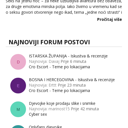
Seks na jednu noć – za neke uzbudljiva avantura bez obaveza,
za druge emotivna minska polja. Iako živimo u vremenu kad se
o seksu govori otvorenije nego ikad, tema „jedne noći strasti“ i
dalje izaziva burne rasprave. Što zapravo misle žene, a što
Pročitaj više
muškarci? Jesu...
NAJNOVIJI FORUM POSTOVI
ISTARSKA ŽUPANIJA - Iskustva & recenzije
Najnovija: Davaj
Prije 6 minuta
D
Cro Escort - Teme po lokacijama
BOSNA I HERCEGOVINA - Iskustva & recenzije
Najnovija: Erttt
Prije 23 minuta
E
Cro Escort - Teme po lokacijama
Djevojke koje prodaju slike i snimke
Najnovija: marinost15
Prije 42 minuta
M
Cyber sex
Onlyfans djevojke