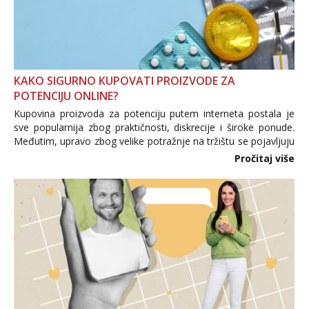
KAKO SIGURNO KUPOVATI PROIZVODE ZA
POTENCIJU ONLINE?
Kupovina proizvoda za potenciju putem interneta postala je
sve popularnija zbog praktičnosti, diskrecije i široke ponude.
Međutim, upravo zbog velike potražnje na tržištu se pojavljuju
i brojni krivotvoreni proizvodi, nepouzdane internetske
Pročitaj više
trgovine te proizvodi nepoznatog podrijetla. ...