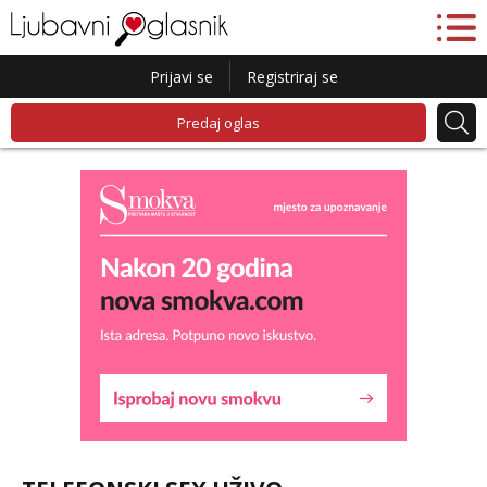
Prijavi se
Registriraj se
Predaj oglas
Lucija
Razgovaram :)
Tel:
064/677-677
- Kod: #136