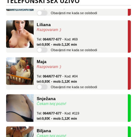
TELEFONSKI SEX UŽIVO
tel:0,93€ - mob:1,12€ min
Obavijesti me kada se oslobodi
Liliana
Razgovaram :)
Tel:
064/677-677
- Kod: #69
tel:0,93€ - mob:1,12€ min
Obavijesti me kada se oslobodi
Maja
Razgovaram :)
Tel:
064/677-677
- Kod: #04
tel:0,93€ - mob:1,12€ min
Obavijesti me kada se oslobodi
Snježana
Čekam tvoj poziv!
Tel:
064/677-677
- Kod: #119
tel:0,93€ - mob:1,12€ min
Biljana
Čekam tvoj poziv!