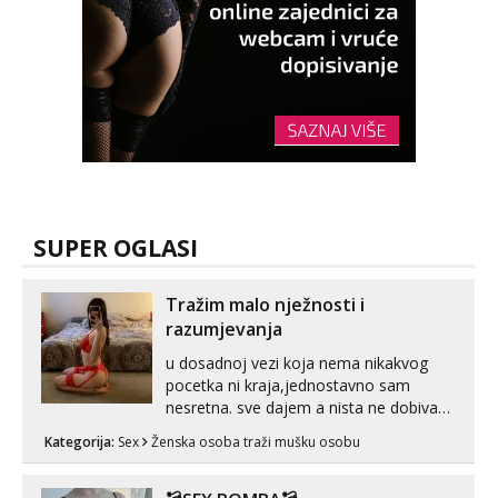
Anđela
Čekam tvoj poziv!
Tel:
064/677-677
- Kod: #142
tel:0,93€ - mob:1,12€ min
SUPER OGLASI
Tražim malo nježnosti i
razumjevanja
u dosadnoj vezi koja nema nikakvog
pocetka ni kraja,jednostavno sam
nesretna. sve dajem a nista ne dobivam
za uzvrat.trazim muskarca koji ce
Kategorija:
Sex
Ženska osoba traži mušku osobu
zadovoljiti moje potrebe,ne trazim puno
samo malo njeznosti i razumjevanja.
volim njezan seks i njezne poljupce po