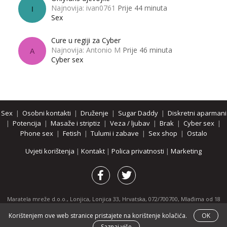
Najnovija: ivan0761
Prije 44 minuta
I
Sex
Cure u regiji za Cyber
Najnovija: Antonio M
Prije 46 minuta
A
Cyber sex
Sex
|
Osobni kontakti
|
Druženje
|
Sugar Daddy
|
Diskretni aparmani
|
Potencija
|
Masaže i striptiz
|
Veza / ljubav
|
Brak
|
Cyber sex
|
Phone sex
|
Fetish
|
Tulumi i zabave
|
Sex shop
|
Ostalo
Uvjeti korištenja
|
Kontakt
|
Polica privatnosti
|
Marketing
Maratela mreže d.o.o., Lonjica, Lonjica 33, Hrvatska, 072/700700, Mlađima od 18
godina zabranjeno je pregledavanje stranice i svih njenih dijelova.
Korištenjem ove web stranice pristajete na korištenje kolačića.
OK
Partnerski portali:
osobnikontakti.com
|
hotline.hr
|
ThePornDude.com
Saznaj više