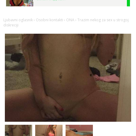
Tel:
064/677-677
- Kod: #132
tel:0,93€ - mob:1,12€ min
Ljubavni oglasnik
›
Osobni kontakti
›
ONA
› Trazim nekog za sex u strogoj
Vanesa
diskreciji
Čekam tvoj poziv!
Tel:
064/677-677
- Kod: #74
tel:0,93€ - mob:1,12€ min
Žana
Čekam tvoj poziv!
Tel:
064/677-677
- Kod: #135
tel:0,93€ - mob:1,12€ min
Lili
Čekam tvoj poziv!
Tel:
064/677-677
- Kod: #128
tel:0,93€ - mob:1,12€ min
Anđela
Čekam tvoj poziv!
Tel:
064/677-677
- Kod: #142