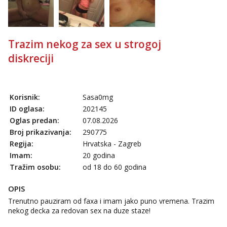
tel:0,93€ - mob:1,12€ min
Lucija
Razgovaram :)
Trazim nekog za sex u strogoj
Tel:
064/677-677
- Kod: #136
diskreciji
tel:0,93€ - mob:1,12€ min
Obavijesti me kada se oslobodi
Liliana
Razgovaram :)
Korisnik:
Sasa0mg
ID oglasa:
202145
Tel:
064/677-677
- Kod: #69
tel:0,93€ - mob:1,12€ min
Oglas predan:
07.08.2026
Obavijesti me kada se oslobodi
Broj prikazivanja:
290775
Regija:
Hrvatska - Zagreb
Maja
Razgovaram :)
Imam:
20 godina
Tražim osobu:
od 18 do 60 godina
Tel:
064/677-677
- Kod: #04
tel:0,93€ - mob:1,12€ min
OPIS
Obavijesti me kada se oslobodi
Trenutno pauziram od faxa i imam jako puno vremena. Trazim
Snježana
nekog decka za redovan sex na duze staze!
Čekam tvoj poziv!