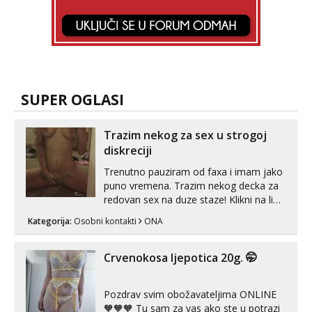
SUPER OGLASI
Trazim nekog za sex u strogoj
diskreciji
Trenutno pauziram od faxa i imam jako
puno vremena. Trazim nekog decka za
redovan sex na duze staze! Klikni na link
ispod i nadji me tamo, cekam te!
Kategorija:
Osobni kontakti
ONA
Crvenokosa ljepotica 20g. 🤭
Pozdrav svim obožavateljima ONLINE
🧡🧡🧡 Tu sam za vas ako ste u potrazi