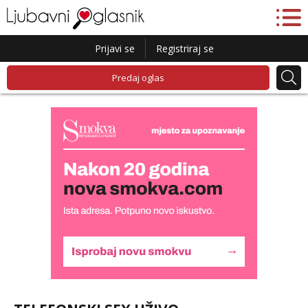
Prijavi se
Registriraj se
Predaj oglas
Liliana
Razgovaram :)
Tel:
064/677-677
- Kod: #69