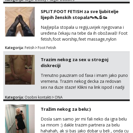
kosu - se dobro ljubiš - si fleksibilna s
vremenom (jer ga nemam previše) i
SPLIT:FOOT FETISH za sve ljubitelje
dostupna radnim danom (vikendi i noći su za
lijepih ženskih stopala👡👠👢👟
obitelj) - vodiš brigu o zdravlju i koristiš
zaštitu Ne javljajte se: - debele - frajeri i
Najljepša stopala u regiji,uvijek njegovana i
paro...
uređena čekaju na tebe da ih obožavaš! Foot
fetish,foot worship,feet massage,nylon
fetish,trampling... Ponedjeljak-subota:15-
Kategorija:
Fetish
Foot Fetish
20.30h. Samo za istinske obožavatelje ovog
fetisha,isključivo POZIV. Sex i sl.ISKLJUČENO!
Trazim nekog za sex u strogoj
diskreciji
Trenutno pauziram od faxa i imam jako puno
vremena. Trazim nekog decka za redovan
sex na duze staze! Klikni na link ispod i nadji
me tamo, cekam te!
Kategorija:
Osobni kontakti
ONA
Tražim nekog za belu:)
Dosla sam samo jer mi fali neko da igra belu
sa mnom :) dakle trazim partnera za belu
hahahah, ak si bas jako dobar u beli , onda cu