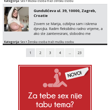
Kategorija:
Sex
Muška osoba traži žensku osobu
Gundulićeva ul. 39, 10000, Zagreb,
Croatie
Zovem se Marija, ozbiljna sam i iskrena
djevojka. Radim fleksibilno radno vrijeme, a
ako ste zainteresirani, slobodno me
kontaktirajte na moj WhatsApp
Kategorija:
Sex
Ženska osoba traži mušku osobu
broj☎️:+385 92 451 2472
1
2
3
4
...
23