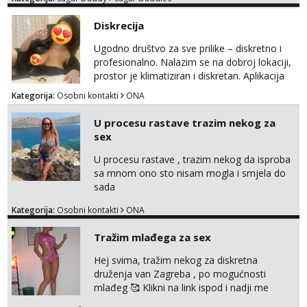
otvorena, komunikativna, zgodna i atraktivna
Obavijesti me kada se oslobodi
javi se na moj email:
Diskrecija
markodalic37@gmail.com
Alisa
Čekam tvoj poziv!
Ugodno društvo za sve prilike – diskretno i
profesionalno. Nalazim se na dobroj lokaciji,
Tel:
064/677-677
- Kod: #106
prostor je klimatiziran i diskretan. Aplikacija
tel:0,93€ - mob:1,12€ min
what sapp 0957660399.
Kategorija:
Osobni kontakti
ONA
Vanesa
Razgovaram :)
U procesu rastave trazim nekog za
sex
Tel:
064/677-677
- Kod: #74
tel:0,93€ - mob:1,12€ min
U procesu rastave , trazim nekog da isproba
Obavijesti me kada se oslobodi
sa mnom ono sto nisam mogla i smjela do
Anita
sada
Čekam tvoj poziv!
Kategorija:
Osobni kontakti
ONA
Tel:
064/677-677
- Kod: #87
tel:0,93€ - mob:1,12€ min
Tražim mlađega za sex
Zara
Hej svima, tražim nekog za diskretna
Razgovaram :)
druženja van Zagreba , po mogućnosti
mlađeg 🥰 Klikni na link ispod i nadji me
Tel:
064/677-677
- Kod: #123
tamo, cekam te!
tel:0,93€ - mob:1,12€ min