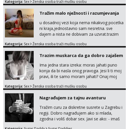
Kategorija:
Sex
Ženska osoba traži mušku osobu
Obavijesti me kada se oslobodi
Tražim malo nježnosti i razumjevanja
Anđela
Čekam tvoj poziv!
u dosadnoj vezi koja nema nikakvog pocetka
ni kraja,jednostavno sam nesretna. sve
Tel:
064/677-677
- Kod: #142
tel:0,93€ - mob:1,12€ min
dajem a nista ne dobivam za uzvrat.trazim
muskarca koji ce zadovoljiti moje potrebe,ne
Kategorija:
Sex
Ženska osoba traži mušku osobu
Mira
trazim puno samo malo njeznosti i
Čekam tvoj poziv!
razumjevanja. volim njezan seks i njezne
Trazim muskarca da ga dobro zajašem
poljupce po tijelu koji me jako
Tel:
064/677-677
- Kod: #72
pale,obozavam kad muskarac preuzme
tel:0,93€ - mob:1,12€ min
Ima jedna stara izreka: moras jahati puno
kontrolu . javi se :) Klikni na link ispod i nadji
konja da bi nasla onog pravoga. Jesi li ti moj
me tamo, cekam te!
pravi, ili te samo moram jahati? Onaj moj
bivsi je bio samo konj hahahahah Klikni niže
Kategorija:
Sex
Ženska osoba traži mušku osobu
na sexdater link i javi mi se tamo....
Nagrađujem za tajnu avanturu
Tražim curu za diskretne susrete u Zagrebu i
regiji. Dobro nagrađujem ako si mlada,
zgodna i voliš dobar sex. Javi se ako: - imaš
do 25 godina - imaš do 65 kg - imaš dugu
Kategorija:
Sugar Daddy
Sugar Daddies