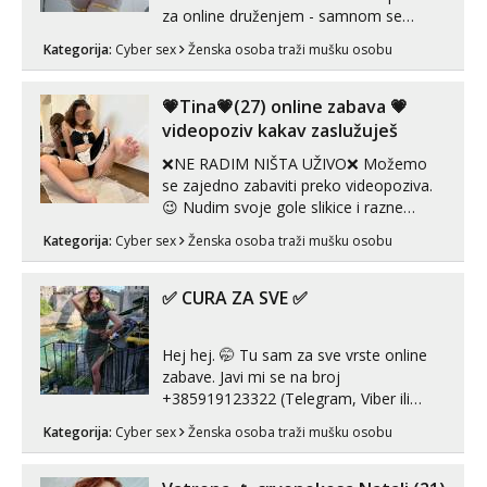
za online druženjem - samnom se
možete zabaviti preko videopoziva, ili
Kategorija:
Cyber sex
Ženska osoba traži mušku osobu
ako vam nisam dovoljna radim i u paru i
trojci s kolegicama, svaka je drugačija
😉 Radim i vruća tipkanja uz slike i hot
💗Tina💗(27) online zabava 💗
line pozive. Za vas sam pripremila ...
videopoziv kakav zaslužuješ
❌NE RADIM NIŠTA UŽIVO❌ Možemo
se zajedno zabaviti preko videopoziva.
😉 Nudim svoje gole slikice i razne
videouradke. 🤩 Za online zabavu pošalji
Kategorija:
Cyber sex
Ženska osoba traži mušku osobu
poruku na Whatsapp, Telegram ili Viber.
😎 +385 91 912 3322 Za provjeru moje
autentičnosti možeš me vidjeti na
✅ CURA ZA SVE ✅
videopozivu. 😉 S vama sam vec 5 ...
Hej hej. 🤭 Tu sam za sve vrste online
zabave. Javi mi se na broj
+385919123322 (Telegram, Viber ili
Whatsapp). 🤙 NE javljaj se na uzivo.
Kategorija:
Cyber sex
Ženska osoba traži mušku osobu
Hvala.