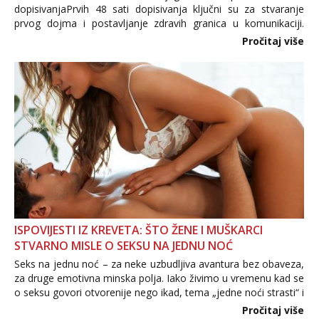
dopisivanjaPrvih 48 sati dopisivanja ključni su za stvaranje
prvog dojma i postavljanje zdravih granica u komunikaciji.
Važno je izbjeći prebrzo otkrivanje osobnih ili intimnih
Pročitaj više
informacija, jer nepoznata osoba još nije zaslužila to
povjerenje. Takođe...
ISPOVIJESTI IZ KREVETA: ŠTO ŽENE I MUŠKARCI
STVARNO MISLE O SEKSU NA JEDNU NOĆ
Seks na jednu noć – za neke uzbudljiva avantura bez obaveza,
za druge emotivna minska polja. Iako živimo u vremenu kad se
o seksu govori otvorenije nego ikad, tema „jedne noći strasti“ i
dalje izaziva burne rasprave. Što zapravo misle žene, a što
Pročitaj više