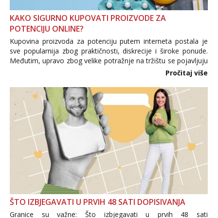
KAKO SIGURNO KUPOVATI PROIZVODE ZA
POTENCIJU ONLINE?
Kupovina proizvoda za potenciju putem interneta postala je
sve popularnija zbog praktičnosti, diskrecije i široke ponude.
Međutim, upravo zbog velike potražnje na tržištu se pojavljuju
i brojni krivotvoreni proizvodi, nepouzdane internetske
Pročitaj više
trgovine te proizvodi nepoznatog podrijetla. ...
ŠTO IZBJEGAVATI U PRVIH 48 SATI DOPISIVANJA
Granice su važne: Što izbjegavati u prvih 48 sati