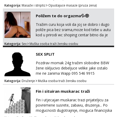
for lovers of beautiful feets👣👠👡👢 Calls
Kategorija:
Masaže i striptiz
Opustajuce masaze (pruza zena)
only,no messages! *NO SEX *PRIORITY IS
GIVEN TO REGULAR CLIENTS
Poližem te do orgazma💦🤑
Tražim curu koja voli da joj se dobro i dugo
poliže pica bez srama,moze kod tebe u autu
kod u prirodi wc shoping centar bitno da je
uzbudljivo i da si full diskretna i napaljena💦
Kategorija:
Sex
Muška osoba traži žensku osobu
jer nisam solo. Zgodan sam i diskretan,sliku
šaljem na wapp telegram..178 78kg.,javi se
SEX SPLIT
za brz dogovor Kontakt 0958759047
Pozdrav momak 24g tražim slobodne BBW
žene iskljucivo debeljuce velike jake ostalo
me ne zanima Wapp 095 546 9915
Kategorija:
Druženje
Muška osoba traži žensku osobu
Fin i situiran muskarac traži
Fin i utjecajan muskarac trazi prijateljicu za
povremene susrete, zabavu, druzenja... Po
mogucnosti dugotrajnije, moguca financijska
potpora!