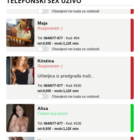
TELEFONSKI SEX UŽIVO
tel:0,93€ - mob:1,12€ min
Obavijesti me kada se oslobodi
Maja
Razgovaram :)
Tel:
064/677-677
- Kod: #04
tel:0,93€ - mob:1,12€ min
Obavijesti me kada se oslobodi
Kristina
Razgovaram :)
Učiteljica iz predgrađa traži...
Tel:
064/677-677
- Kod: #160
tel:0,93€ - mob:1,12€ min
Obavijesti me kada se oslobodi
Alisa
Čekam tvoj poziv!
Tel:
064/677-677
- Kod: #106
tel:0,93€ - mob:1,12€ min
Vanesa