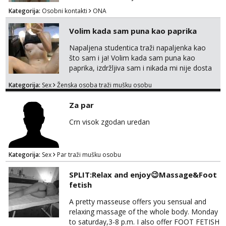
razmislit za dalje Klikni na link ispod i nadji me
Kategorija:
Osobni kontakti
ONA
tamo, cekam te!
Volim kada sam puna kao paprika
Napaljena studentica traži napaljenka kao
što sam i ja! Volim kada sam puna kao
paprika, izdržljiva sam i nikada mi nije dosta
seksa. Volim grubi seks i više puta dnevno
Kategorija:
Sex
Ženska osoba traži mušku osobu
bilo kad i bilo gdje zato se javi što prije da
me isprobaš Klikni na link ispod i nadji me
Za par
tamo, cekam te!
Crn visok zgodan uredan
Kategorija:
Sex
Par traži mušku osobu
SPLIT:Relax and enjoy😉Massage&Foot
fetish
A pretty masseuse offers you sensual and
relaxing massage of the whole body. Monday
to saturday,3-8 p.m. I also offer FOOT FETISH