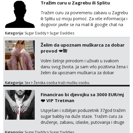
Tražim curu u Zagrebu ili Splitu
Čekam tvoj poziv!
Tražim curu za povremenu zabavu u Zagrebu
Tel:
064/677-677
- Kod: #72
tel:0,93€ - mob:1,12€ min
ili Splitu uz moju pomoć. Za više informacija i
dogovor javite se na mail ili google chat na
Liliana
oneofakind999111@gmail.com
Kategorija:
Sugar Daddy
Sugar Daddies
Razgovaram :)
Tel:
064/677-677
- Kod: #69
Želim da upoznam muškarca za dobar
tel:0,93€ - mob:1,12€ min
provod 💋🌺
Obavijesti me kada se oslobodi
Volim šetnje prirodom i uživati u svakom
Maja
danu svog života. Ja sam vrlo pozitivna žena i
Razgovaram :)
želim da upoznam muškarca za dobar
provod, naravno može i nešto više.💋🌺 Klikni
Tel:
064/677-677
- Kod: #04
Kategorija:
Sex
Ženska osoba traži mušku osobu
na link ispod i nadji me tamo, cekam te!
tel:0,93€ - mob:1,12€ min
Obavijesti me kada se oslobodi
Financirao bi djevojku sa 3000 EUR/mj
❤️ VIP Tretman
Kristina
Razgovaram :)
Uspješan i ozbiljan poduzetnik 37god tražim
Učiteljica iz predgrađa traži...
sugar babby na duže staze. Tražim curu za
druženje, zabavu, izlaske, putovanja i druge
Tel:
064/677-677
- Kod: #160
lijepe stvari na obostranu korist. Ako si
tel:0,93€ - mob:1,12€ min
Kategorija:
Sugar Daddy
Sugar Daddies