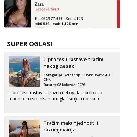
Razgovaram :)
Tel:
064/677-677
- Kod: #123
tel:0,93€ - mob:1,12€ min
Obavijesti me kada se oslobodi
Anđela
Čekam tvoj poziv!
SUPER OGLASI
Tel:
064/677-677
- Kod: #142
tel:0,93€ - mob:1,12€ min
U procesu rastave trazim
nekog za sex
Liliana
Razgovaram :)
Kategorija:
Kategorija:
Osobni kontakti
ONA
Tel:
064/677-677
- Kod: #69
Datum:
08.kolovoza 2026.
tel:0,93€ - mob:1,12€ min
U procesu rastave , trazim nekog da isproba sa
Obavijesti me kada se oslobodi
mnom ono sto nisam mogla i smjela do sada
Biljana
Razgovaram :)
Tel:
064/677-677
- Kod: #132
Tražim malo nježnosti i
tel:0,93€ - mob:1,12€ min
razumjevanja
Obavijesti me kada se oslobodi