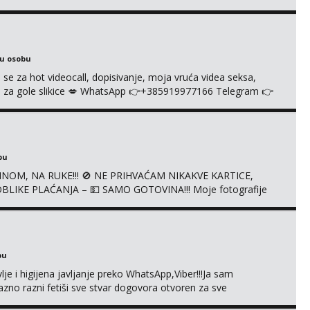
e halteri, haljine, štikle, samostojeće itd. Nudim svakakva
je s kolegicama, fetiši.. Dopisivanje i slike također radim.
ku osobu
 se za hot videocall, dopisivanje, moja vruća videa seksa,
 te za gole slikice 💋 WhatsApp 👉+385919977166 Telegram 👉
ŠTA UŽIVO
bu
NOM, NA RUKE!!! 🚫 NE PRIHVAĆAM NIKAKVE KARTICE,
LIKE PLAĆANJA – 💵 SAMO GOTOVINA!!! Moje fotografije
mena za dopisivanja Za dogovor mi piši direktno na
agrađeno.
bu
je i higijena javljanje preko WhatsApp,Viber!!!Ja sam
no razni fetiši sve stvar dogovora otvoren za sve