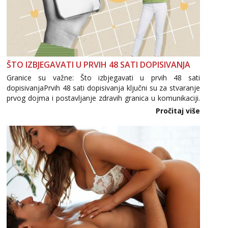
ŠTO IZBJEGAVATI U PRVIH 48 SATI DOPISIVANJA
Granice su važne: Što izbjegavati u prvih 48 sati
dopisivanjaPrvih 48 sati dopisivanja ključni su za stvaranje
prvog dojma i postavljanje zdravih granica u komunikaciji.
Važno je izbjeći prebrzo otkrivanje osobnih ili intimnih
Pročitaj više
informacija, jer nepoznata osoba još nije zaslužila to
povjerenje. Takođe...