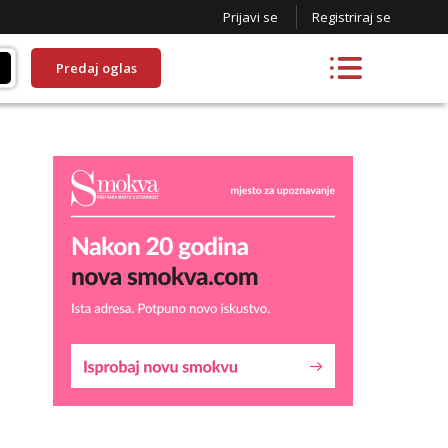
Prijavi se
Registriraj se
Predaj oglas
Liliana
Razgovaram :)