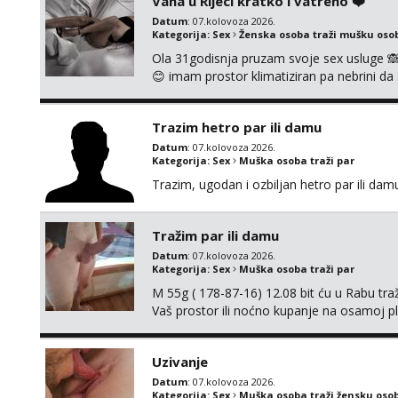
Vana u Rijeci kratko i vatreno ❤️
Datum
: 07.kolovoza 2026.
Kategorija:
Sex
Ženska osoba traži mušku oso
Ola 31godisnja pruzam svoje sex usluge 
😊 imam prostor klimatiziran pa nebrini da 
pusenje bez dirkanje i lizanje sexy rublje
ignoriram radim samo sa svojim slikama ori
Trazim hetro par ili damu
Datum
: 07.kolovoza 2026.
Kategorija:
Sex
Muška osoba traži par
Trazim, ugodan i ozbiljan hetro par ili damu
Tražim par ili damu
Datum
: 07.kolovoza 2026.
Kategorija:
Sex
Muška osoba traži par
M 55g ( 178-87-16) 12.08 bit ću u Rabu tr
Vaš prostor ili noćno kupanje na osamoj p
Uzivanje
Datum
: 07.kolovoza 2026.
Kategorija:
Sex
Muška osoba traži žensku oso