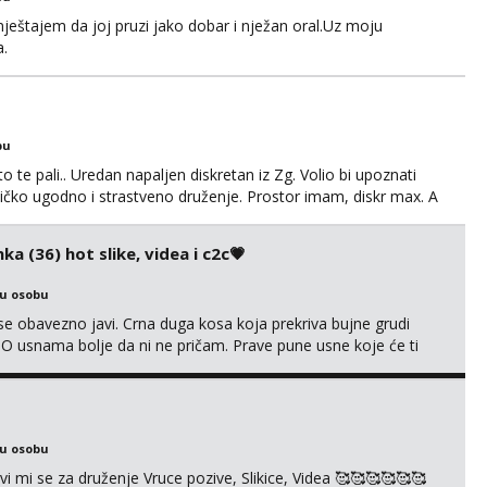
ještajem da joj pruzi jako dobar i nježan oral.Uz moju
a.
bu
o te pali.. Uredan napaljen diskretan iz Zg. Volio bi upoznati
edničko ugodno i strastveno druženje. Prostor imam, diskr max. A
ka (36) hot slike, videa i c2c💗
ku osobu
e obavezno javi. Crna duga kosa koja prekriva bujne grudi
? O usnama bolje da ni ne pričam. Prave pune usne koje će ti
e još nisi vidio. Uvijek sam spremna za ONLOINE zabavu. Volim
kice i videa po tvojoj želji te imam raznih mater...
ku osobu
mi se za druženje Vruce pozive, Slikice, Videa 🥰🥰🥰🥰🥰🥰