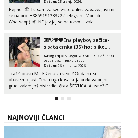
Datum:
25.srpnja 2026.
Hej hej. 🤭 Tu sam za sve vrste online zabave. Javi mi
se na broj +385919123322 (Telegram, Viber ili
Whatsapp). 🤙 NE javljaj se na uzivo. Hvala.
💌💘💝💗Ena playboy zečica-
sisata crnka (36) hot slike,
videa i c2c💗
Kategorija:
Kategorija:
Cyber sex
Ženska
osoba traži mušku osobu
Datum:
06.kolovoza 2026.
Tražiš pravu MILF ženu za sebe? Onda mi se
obavezno javi. Crna duga kosa koja prekriva bujne
grudi kakve još nisi vidio, čista ŠESTICA! A usne? O
usnama bolje da ni ne pričam. Prave pune usne koje
će ti se urezati u pamćenje, jer vjeruj mi, takve još
nisi vidio. Uvijek sam spremna za ONLOINE zabavu...
NAJNOVIJI ČLANCI