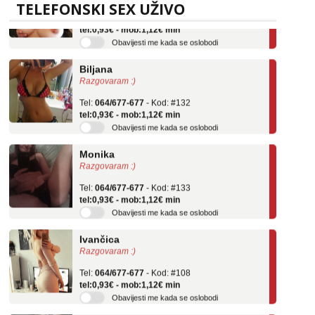
Tel:
064/677-677
- Kod: #69
TELEFONSKI SEX UŽIVO
tel:0,93€ - mob:1,12€ min
Obavijesti me kada se oslobodi
Biljana
Razgovaram :)
Tel:
064/677-677
- Kod: #132
tel:0,93€ - mob:1,12€ min
Obavijesti me kada se oslobodi
Monika
Razgovaram :)
Tel:
064/677-677
- Kod: #133
tel:0,93€ - mob:1,12€ min
Obavijesti me kada se oslobodi
Ivančica
Razgovaram :)
Tel:
064/677-677
- Kod: #108
tel:0,93€ - mob:1,12€ min
Obavijesti me kada se oslobodi
Zara