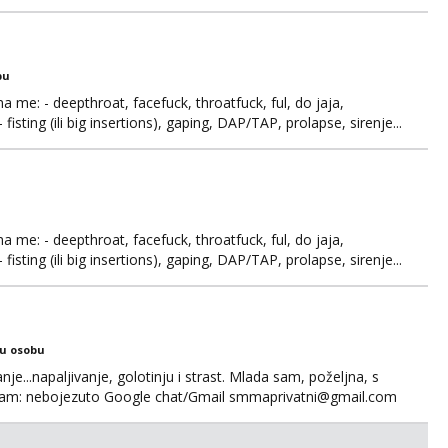
ju,sto bude u sobi tamo i ostaje. Jace sam grade 180cm
remenu ja rjesavam apartman/hotel. Odgovara mi cijela
bu
ma me: - deepthroat, facefuck, throatfuck, ful, do jaja,
fisting (ili big insertions), gaping, DAP/TAP, prolapse, sirenje...
 se.
ma me: - deepthroat, facefuck, throatfuck, ful, do jaja,
fisting (ili big insertions), gaping, DAP/TAP, prolapse, sirenje...
 se. Nagrada po želji (od 500€ naviše, ovisi o tome sto
ku osobu
nje...napaljivanje, golotinju i strast. Mlada sam, poželjna, s
egram: nebojezuto Google chat/Gmail smmaprivatni@gmail.com