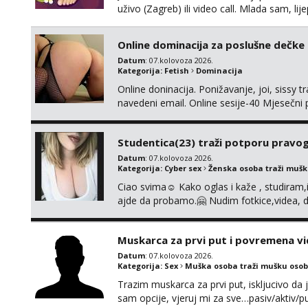
uživo (Zagreb) ili video call. Mlada sam, l
Molim samo ozbiljni, spremni na dugoročnu 
Također me zanima i findom Javite se sa 
Online dominacija za poslušne dečke
Datum
: 07.kolovoza 2026.
Kategorija:
Fetish
Dominacija
Online doninacija. Ponižavanje, joi, sissy 
navedeni email. Online sesije-40 Mjesečni
Čekam te poslušni psiću. --Pažnja!⁉️ Mnogi k
ima slične oglase s mojim slikama. Moj ogla
Studentica(23) traži potporu pravo
Datum
: 07.kolovoza 2026.
Kategorija:
Cyber sex
Ženska osoba traži muš
Ciao svima☺️ Kako oglas i kaže , studiram
ajde da probamo.🤗 Nudim fotkice,videa, d
tome slično u zamjenu za mjesečni đepara
vrijeme. Malo jesam sramežljiva ali potrud
Muskarca za prvi put i povremena vi
Datum
: 07.kolovoza 2026.
Kategorija:
Sex
Muška osoba traži mušku osob
Trazim muskarca za prvi put, iskljucivo da j
sam opcije, vjeruj mi za sve…pasiv/aktiv