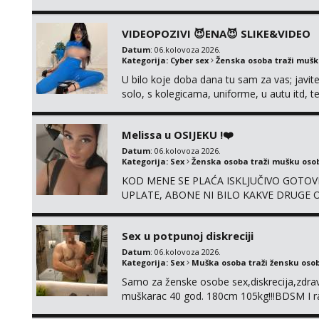
kolegicama (Tina&Natali), razne kombinacij
videa seksa, pušenje, razne lokacije, suradn
VIDEOPOZIVI 😈ENA😈 SLIKE&VIDEO
NIŠTA UŽI...
Datum
: 06.kolovoza 2026.
Kategorija:
Cyber sex
Ženska osoba traži muš
U bilo koje doba dana tu sam za vas; javite
solo, s kolegicama, uniforme, u autu itd,
@enafriedrichkis ISKLJUČIVO ONLINE, NI
Melissa u OSIJEKU !❤️
Datum
: 06.kolovoza 2026.
Kategorija:
Sex
Ženska osoba traži mušku oso
KOD MENE SE PLAĆA ISKLJUČIVO GOTOVI
UPLATE, ABONE NI BILO KAKVE DRUGE OB
su 100% moje, bez laži i igara. Nemam vre
WhatsApp – ako znaš što želiš, bit će ti n
Sex u potpunoj diskreciji
Datum
: 06.kolovoza 2026.
Kategorija:
Sex
Muška osoba traži žensku oso
Samo za ženske osobe sex,diskrecija,zdravl
muškarac 40 god. 180cm 105kg!!!BDSM I raz
opcije!!!Parovi isto dobro došli!!!