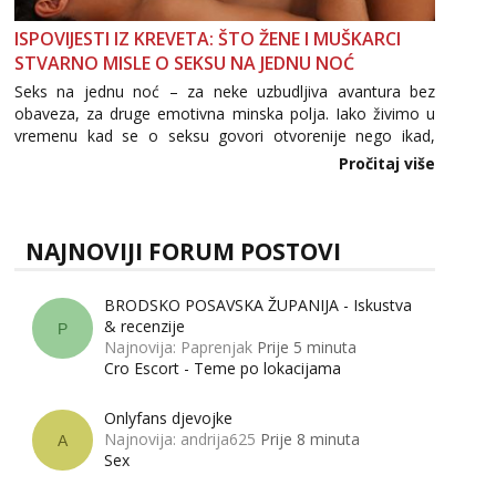
ISPOVIJESTI IZ KREVETA: ŠTO ŽENE I MUŠKARCI
STVARNO MISLE O SEKSU NA JEDNU NOĆ
Seks na jednu noć – za neke uzbudljiva avantura bez
obaveza, za druge emotivna minska polja. Iako živimo u
vremenu kad se o seksu govori otvorenije nego ikad,
tema „jedne noći strasti“ i dalje izaziva burne rasprave. Što
Pročitaj više
zapravo misle žene, a što muškarci? Jesu...
NAJNOVIJI FORUM POSTOVI
BRODSKO POSAVSKA ŽUPANIJA - Iskustva
& recenzije
P
Najnovija: Paprenjak
Prije 5 minuta
Cro Escort - Teme po lokacijama
Onlyfans djevojke
Najnovija: andrija625
Prije 8 minuta
A
Sex