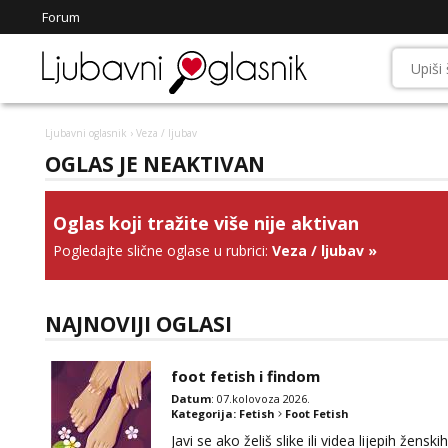
Forum
Ljubavni oglasnik
› Veza / ljubav
OGLAS JE NEAKTIVAN
Oglas koji tražite više nije aktivan
Pogledajte slične oglase u rubrici:
Veza / ljubav
»
NAJNOVIJI OGLASI
foot fetish i findom
Datum
: 07.kolovoza 2026.
Kategorija:
Fetish
Foot Fetish
Javi se ako želiš slike ili videa lijepih žens