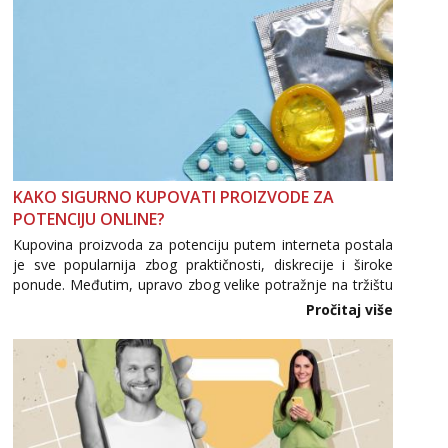
KAKO SIGURNO KUPOVATI PROIZVODE ZA
POTENCIJU ONLINE?
Kupovina proizvoda za potenciju putem interneta postala
je sve popularnija zbog praktičnosti, diskrecije i široke
ponude. Međutim, upravo zbog velike potražnje na tržištu
se pojavljuju i brojni krivotvoreni proizvodi, nepouzdane
Pročitaj više
internetske trgovine te proizvodi nepoznatog podrijetla. ...