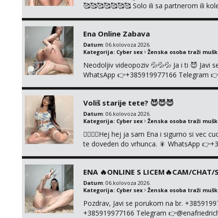
🥰🥰🥰🥰🥰🥰🥰 Solo ili sa partnerom ili 
👉+385919977166 Telegram 👉@enafried
Ena Online Zabava
Datum
: 06.kolovoza 2026.
Kategorija:
Cyber sex
Ženska osoba traži muš
Neodoljiv videopoziv 💦💦💦 Ja i ti 😈 Jav
WhatsApp 👉+385919977166 Telegram 👉@en
+385919977166
Voliš starije tete? 😈😈😈
Datum
: 06.kolovoza 2026.
Kategorija:
Cyber sex
Ženska osoba traži muš
❤️‍🔥❤️‍🔥Hej hej ja sam Ena i sigurno si vec 
te doveden do vrhunca. 🎇 WhatsApp 👉+
ONLINE I NISTA UŽIVO!!!
ENA 🔥ONLINE S LICEM🔥CAM/CHAT/S
Datum
: 06.kolovoza 2026.
Kategorija:
Cyber sex
Ženska osoba traži muš
Pozdrav, Javi se porukom na br. +385919
+385919977166 Telegram 👉@enafriedrichki