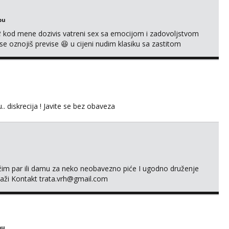
bu
 kod mene dozivis vatreni sex sa emocijom i zadovoljstvom
se oznojiš previse 😆 u cijeni nudim klasiku sa zastitom
 uvijek imam neradim analno i pitanja ako radim bez odma
ginal ✌️😊ali neki vec me poznaju waccap...
.. diskrecija ! Javite se bez obaveza
ažim par ili damu za neko neobavezno piće I ugodno druženje
laži Kontakt trata.vrh@gmail.com
bu