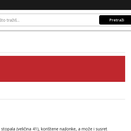
Pretraži
kih stopala (veličina 41), korištene najlonke, a može i susret