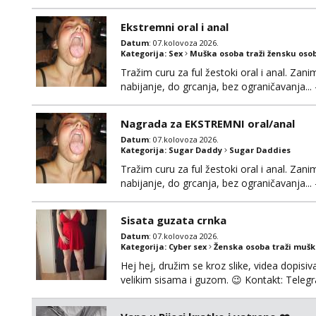
povremena vidanja uz maksimalnu diskreci
110kg. Ozenjen, uz dogovor o lokaciji i v
Ekstremni oral i anal
kontinentalna...
Datum
: 07.kolovoza 2026.
Kategorija:
Sex
Muška osoba traži žensku oso
Tražim curu za ful žestoki oral i anal. Zani
nabijanje, do grcanja, bez ograničavanja... - 
Ako možeš nešto od toga i spremna si, javi
Nagrada za EKSTREMNI oral/anal
Datum
: 07.kolovoza 2026.
Kategorija:
Sugar Daddy
Sugar Daddies
Tražim curu za ful žestoki oral i anal. Zani
nabijanje, do grcanja, bez ograničavanja... - 
Ako možeš nešto od toga i spremna si, javi
možeš)
Sisata guzata crnka
Datum
: 07.kolovoza 2026.
Kategorija:
Cyber sex
Ženska osoba traži muš
Hej hej, družim se kroz slike, videa dopisiva
velikim sisama i guzom. 😉 Kontakt: Tel