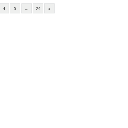
4
5
...
24
»