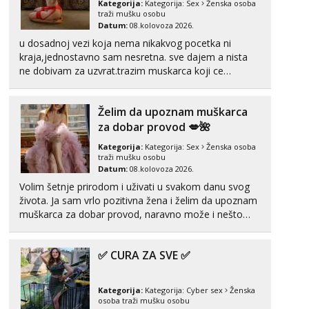
Kategorija:
Kategorija:
Sex
Ženska osoba
Monika
traži mušku osobu
Razgovaram :)
Datum:
08.kolovoza 2026.
u dosadnoj vezi koja nema nikakvog pocetka ni
Tel:
064/677-677
- Kod: #133
tel:0,93€ - mob:1,12€ min
kraja,jednostavno sam nesretna. sve dajem a nista
Obavijesti me kada se oslobodi
ne dobivam za uzvrat.trazim muskarca koji ce
zadovoljiti moje potrebe,ne trazim puno samo malo
Ivančica
njeznosti i razumjevanja. volim njezan seks i njezne
Razgovaram :)
Želim da upoznam muškarca
poljupce po tijelu koji me jako pale,obozavam kad
muskar...
za dobar provod 💋🌺
Tel:
064/677-677
- Kod: #108
tel:0,93€ - mob:1,12€ min
Kategorija:
Kategorija:
Sex
Ženska osoba
Obavijesti me kada se oslobodi
traži mušku osobu
Datum:
08.kolovoza 2026.
Zara
Volim šetnje prirodom i uživati u svakom danu svog
Razgovaram :)
života. Ja sam vrlo pozitivna žena i želim da upoznam
Tel:
064/677-677
- Kod: #123
muškarca za dobar provod, naravno može i nešto
tel:0,93€ - mob:1,12€ min
više.💋🌺 Klikni na link ispod i nadji me tamo, cekam
Obavijesti me kada se oslobodi
te!
✅ CURA ZA SVE ✅
Anđela
Čekam tvoj poziv!
Kategorija:
Kategorija:
Cyber sex
Ženska
Tel:
064/677-677
- Kod: #142
osoba traži mušku osobu
tel:0,93€ - mob:1,12€ min