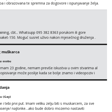
ijepa i obrazovana te spremna za dogovore i ispunjavanje želja.
suradnju i koji mogu adekvatno platiti ono što nudim. :)
svojim željama i ponudama.
training, cbt... Whatsupp 095 382 8363 porukom ili gore
 paket-150. Moguć susret uživo nakon mjesečnog druženja .
lijenti su mi znali reći da im netko šalje moje fotke/videa ili
s za dominaciju je isključvo ov...
g muškarca
ku osobu
,imam 23 godine, nemam previše iskustva u ovim stvarima al
opisivanje može poslije kada se bolje znamo i videopoziv i
c. Idealno ne nešto jednokratno već dogovoreno i na dulje
it ću se da budeš zadovoljan i da imaš nekog za svakodn...
danja
u (Gay)
e i tebi prvi put. Imam veliku zelju biti s muskarcem, za sve
/pusenje/ najlonke…ako bude dobro mozemo nastaviti