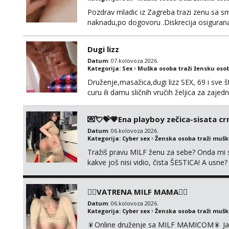
Pozdrav mladic iz Zagreba trazi zenu sa sm
naknadu,po dogovoru .Diskrecija osiguran
Dugi lizz
Datum
: 07.kolovoza 2026.
Kategorija:
Sex
Muška osoba traži žensku oso
Druženje,masažica,dugi lizz SEX, 69 i sve št
curu ili damu sličnih vručih željica za zaj
i mobilan 🚗 sam.
💌💘💝💗Ena playboy zečica-sisata crn
Datum
: 06.kolovoza 2026.
Kategorija:
Cyber sex
Ženska osoba traži muš
Tražiš pravu MILF ženu za sebe? Onda mi s
kakve još nisi vidio, čista ŠESTICA! A usne
se urezati u pamćenje, jer vjeruj mi, takv
vruće u porukama uz pokoju fotku. Radim sli
❤️‍🔥VATRENA MILF MAMA❤️‍🔥
Datum
: 06.kolovoza 2026.
Kategorija:
Cyber sex
Ženska osoba traži muš
🎇Online druženje sa MILF MAMICOM🎇 Javi 