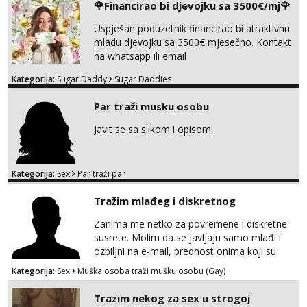
🌹Financirao bi djevojku sa 3500€/mj🌹
markodalic37@gmail.com
Uspješan poduzetnik financirao bi atraktivnu
mladu djevojku sa 3500€ mjesečno. Kontakt
na whatsapp ili email
Kategorija:
Sugar Daddy
Sugar Daddies
Par traži musku osobu
Javit se sa slikom i opisom!
Kategorija:
Sex
Par traži par
Tražim mlađeg i diskretnog
Zanima me netko za povremene i diskretne
susrete. Molim da se javljaju samo mlađi i
ozbiljni na e-mail, prednost onima koji su
vitke građe, iskustvo mi je nebitno. Higijena i
Kategorija:
Sex
Muška osoba traži mušku osobu (Gay)
diskrecija su mi na prvom mjestu,
maksimalno držim do izgleda, sportski sam
Trazim nekog za sex u strogoj
tip.