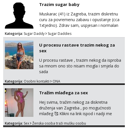
Trazim sugar baby
Muskarac (41) iz Zagreba, trazim diskretnu
curu za povremenu zabavu i opustanje (cca
1xtjedno). Zdrav sam, uspjesan i normalan
muskarca koji je spreman financijski cijeniti
Kategorija:
Sugar Daddy
Sugar Daddies
tvoje vrijeme i trud. Ako smatras da imas sto
ponuditi, javi se s par rijeci o sebi, tome sto
U procesu rastave trazim nekog za
trazis/ocekujes i fotkama na; Telegram
sex
@GentAnte WA 0955812207
U procesu rastave , trazim nekog da isproba
sa mnom ono sto nisam mogla i smjela do
sada
Kategorija:
Osobni kontakti
ONA
Tražim mlađega za sex
Hej svima, tražim nekog za diskretna
druženja van Zagreba , po mogućnosti
mlađeg 🥰 Klikni na link ispod i nadji me
tamo, cekam te!
Kategorija:
Sex
Ženska osoba traži mušku osobu