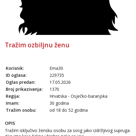
Anđela
Čekam tvoj poziv!
Tel:
064/677-677
- Kod: #142
tel:0,93€ - mob:1,12€ min
Tražim ozbiljnu ženu
Korisnik:
Ema30
ID oglasa:
229735
Oglas predan:
17.05.2026
Broj prikazivanja:
1370
Regija:
Hrvatska - Osječko-baranjska
Imam:
30 godina
Tražim osobu:
od 18 do 52 godina
OPIS
Tražim isključivo žensku osobu za svog jako izdržljivog supruga.