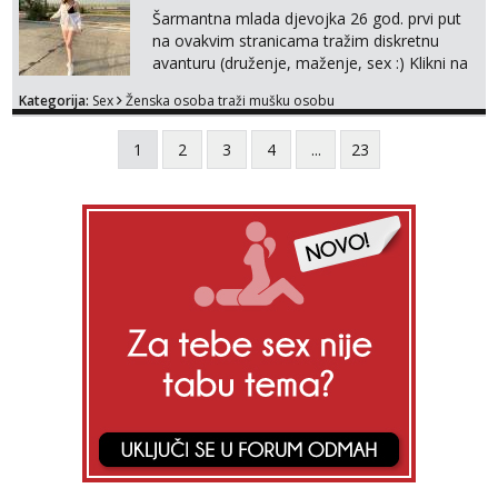
Šarmantna mlada djevojka 26 god. prvi put
na ovakvim stranicama tražim diskretnu
avanturu (druženje, maženje, sex :) Klikni na
link ispod i nadji me tamo, cekam te!
Kategorija:
Sex
Ženska osoba traži mušku osobu
1
2
3
4
...
23