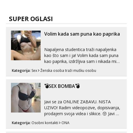
SUPER OGLASI
Volim kada sam puna kao paprika
Napaljena studentica traži napaljenka
kao što sam i ja! Volim kada sam puna
kao paprika, izdržljiva sam i nikada mi
nije dosta seksa. Volim grubi seks i više
Kategorija:
Sex
Ženska osoba traži mušku osobu
puta dnevno bilo kad i bilo gdje zato se
javi što prije da me isprobaš Klikni na
link ispod i nadji me tamo, cekam te!
💣SEX BOMBA💣
Javi se za ONLINE ZABAVU. NISTA
UZIVO! Radim videopozive, dopisivanja,
prodajem svoja videa i slikice. 😚 Javi mi
se porukom na Whatsupp, Viber ili
Kategorija:
Osobni kontakti
ONA
Telegram. +385 91 723 0045