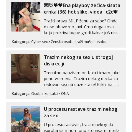
💌💘💝💗Ena playboy zečica-sisata
crnka (36) hot slike, videa i c2c💗
Tražiš pravu MILF ženu za sebe? Onda
mi se obavezno javi. Crna duga kosa
koja prekriva bujne grudi kakve još nisi
vidio, čista ŠESTICA! A usne? O usnama
Kategorija:
Cyber sex
Ženska osoba traži mušku osobu
bolje da ni ne pričam. Prave pune usne
koje će ti se urezati u pamćenje, jer
vjeruj mi, takve još nisi vidio. Uvijek sam
Trazim nekog za sex u strogoj
spremna za ONLOINE zabavu...
diskreciji
Trenutno pauziram od faxa i imam jako
puno vremena. Trazim nekog decka za
redovan sex na duze staze! Klikni na link
ispod i nadji me tamo, cekam te!
Kategorija:
Osobni kontakti
ONA
U procesu rastave trazim nekog
za sex
U procesu rastave , trazim nekog da
isproba sa mnom ono sto nisam mogla