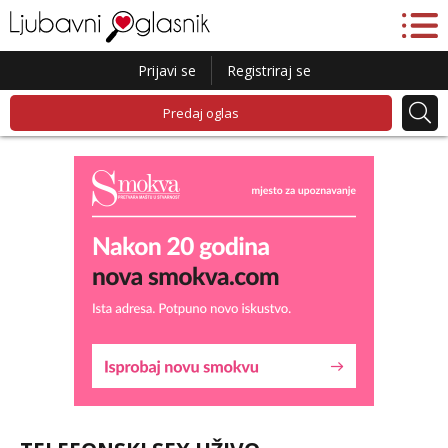
Prijavi se
Registriraj se
Predaj oglas
Daria
Razgovaram :)
Tel:
064/677-677
- Kod: #75
tel:0,93€ - mob:1,12€ min