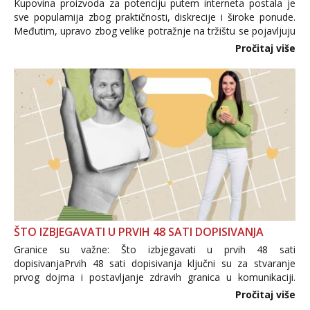
Kupovina proizvoda za potenciju putem interneta postala je
sve popularnija zbog praktičnosti, diskrecije i široke ponude.
Međutim, upravo zbog velike potražnje na tržištu se pojavljuju
i brojni krivotvoreni proizvodi, nepouzdane internetske
Pročitaj više
trgovine te proizvodi nepoznatog podrijetla. ...
ŠTO IZBJEGAVATI U PRVIH 48 SATI DOPISIVANJA
Granice su važne: Što izbjegavati u prvih 48 sati
dopisivanjaPrvih 48 sati dopisivanja ključni su za stvaranje
prvog dojma i postavljanje zdravih granica u komunikaciji.
Važno je izbjeći prebrzo otkrivanje osobnih ili intimnih
Pročitaj više
informacija, jer nepoznata osoba još nije zaslužila to