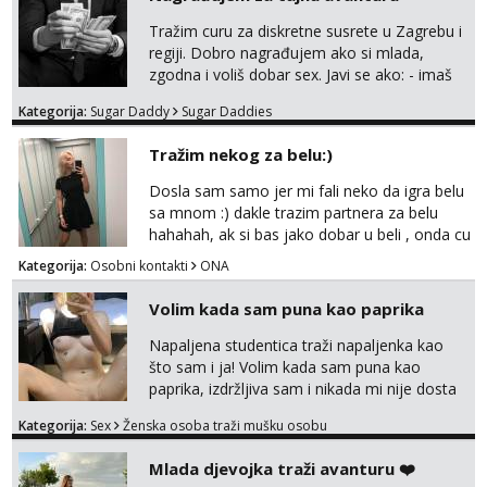
Tražim curu za diskretne susrete u Zagrebu i
regiji. Dobro nagrađujem ako si mlada,
zgodna i voliš dobar sex. Javi se ako: - imaš
do 25 godina - imaš do 65 kg - imaš dugu
Kategorija:
Sugar Daddy
Sugar Daddies
kosu - se dobro ljubiš - si fleksibilna s
vremenom (jer ga nemam previše) i
Tražim nekog za belu:)
dostupna radnim danom (vikendi i noći su za
obitelj) - vodiš brigu o zdravlju i koristiš
Dosla sam samo jer mi fali neko da igra belu
zaštitu Ne javljajte se: - debele - frajeri i
sa mnom :) dakle trazim partnera za belu
paro...
hahahah, ak si bas jako dobar u beli , onda cu
razmislit za dalje Klikni na link ispod i nadji me
Kategorija:
Osobni kontakti
ONA
tamo, cekam te!
Volim kada sam puna kao paprika
Napaljena studentica traži napaljenka kao
što sam i ja! Volim kada sam puna kao
paprika, izdržljiva sam i nikada mi nije dosta
seksa. Volim grubi seks i više puta dnevno
Kategorija:
Sex
Ženska osoba traži mušku osobu
bilo kad i bilo gdje zato se javi što prije da
me isprobaš Klikni na link ispod i nadji me
Mlada djevojka traži avanturu ❤️
tamo, cekam te!