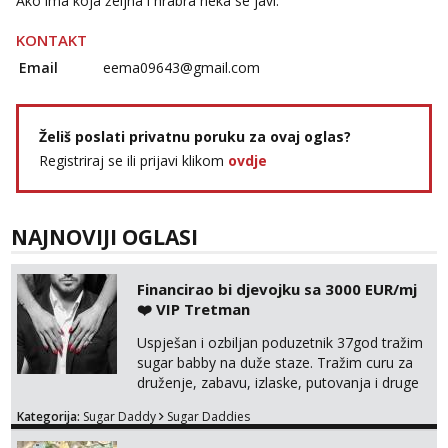
Ako ima koja željna i hrabra neka se javi.
KONTAKT
Email
eema09643@gmail.com
Želiš poslati privatnu poruku za ovaj oglas?
Registriraj se ili prijavi klikom
ovdje
NAJNOVIJI OGLASI
Financirao bi djevojku sa 3000 EUR/mj
❤️ VIP Tretman
Uspješan i ozbiljan poduzetnik 37god tražim
sugar babby na duže staze. Tražim curu za
druženje, zabavu, izlaske, putovanja i druge
lijepe stvari na obostranu korist. Ako si
Kategorija:
Sugar Daddy
Sugar Daddies
otvorena, komunikativna, zgodna i atraktivna
javi se na moj email: