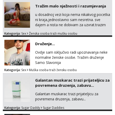
Tražim malo nježnosti i razumjevanja
u dosadnoj vezi koja nema nikakvog pocetka
ni kraja,jednostavno sam nesretna. sve
dajem a nista ne dobivam za uzvrat.trazim
muskarca koji ce zadovoljiti moje potrebe,ne
Kategorija:
Sex
Ženska osoba traži mušku osobu
trazim puno samo malo njeznosti i
razumjevanja. volim njezan seks i njezne
Druženje...
poljupce po tijelu koji me jako
pale,obozavam kad muskarac preuzme
Ovdje sam isključivo radi upoznavanja neke
kontrolu . javi se :) Klikni na link ispod i nadji
normalne ženske osobe. Tražim druženje
me tamo, cekam te!
Samo Slavonija
Kategorija:
Sex
Muška osoba traži žensku osobu
Galantan muskarac trazi prijateljicu za
povremena druzenja, zabavu...
Galantan muskarac trazi prijateljicu za
povremena druzenja, zabavu...
Kategorija:
Sugar Daddy
Sugar Daddies