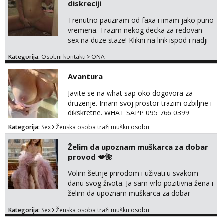
diskreciji
Trenutno pauziram od faxa i imam jako puno
vremena. Trazim nekog decka za redovan
sex na duze staze! Klikni na link ispod i nadji
me tamo, cekam te!
Kategorija:
Osobni kontakti
ONA
Avantura
Javite se na what sap oko dogovora za
druzenje. Imam svoj prostor trazim ozbiljne i
dikskretne. WHAT SAPP 095 766 0399
Kategorija:
Sex
Ženska osoba traži mušku osobu
Želim da upoznam muškarca za dobar
provod 💋🌺
Volim šetnje prirodom i uživati u svakom
danu svog života. Ja sam vrlo pozitivna žena i
želim da upoznam muškarca za dobar
provod, naravno može i nešto više.💋🌺 Klikni
Kategorija:
Sex
Ženska osoba traži mušku osobu
na link ispod i nadji me tamo, cekam te!