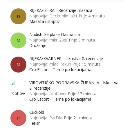
RIJEKA/ISTRA - Recenzije masaža
Najnovija: Deckoolimia31
Prije 4 minuta
D
Masaža i striptiz
Nudisticke plaze Dalmacija
Najnovija: miki123@
Prije 8 minuta
M
Druženje
RIJEKA/KVARNER - Iskustva & recenzije
Najnovija: mladi rakun
Prije 15 minuta
M
Cro Escort - Teme po lokacijama
VIROVITIČKO PODRAVSKA ŽUPANIJA - Iskustva
& recenzije
Najnovija: footlover
Prije 17 minuta
Cro Escort - Teme po lokacijama
Cuckold
Najnovija: ParDM
Prije 21 minuta
P
Fetish