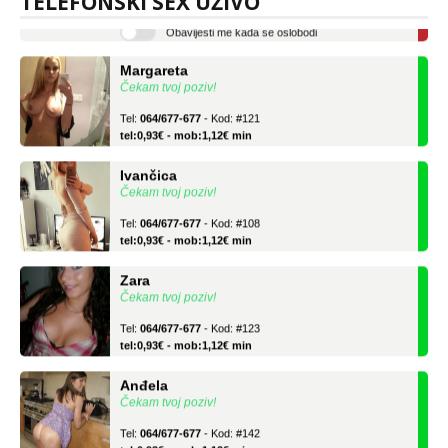
TELEFONSKI SEX UŽIVO
Obavijesti me kada se oslobodi
Margareta
Čekam tvoj poziv!
Tel:
064/677-677
- Kod: #121
tel:0,93€ - mob:1,12€ min
Ivančica
Čekam tvoj poziv!
Tel:
064/677-677
- Kod: #108
tel:0,93€ - mob:1,12€ min
Zara
Čekam tvoj poziv!
Tel:
064/677-677
- Kod: #123
tel:0,93€ - mob:1,12€ min
Anđela
Čekam tvoj poziv!
Tel:
064/677-677
- Kod: #142
tel:0,93€ - mob:1,12€ min