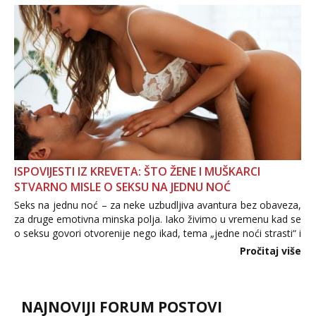
povjerenje. Takođe...
ISPOVIJESTI IZ KREVETA: ŠTO ŽENE I MUŠKARCI
STVARNO MISLE O SEKSU NA JEDNU NOĆ
Seks na jednu noć – za neke uzbudljiva avantura bez obaveza,
za druge emotivna minska polja. Iako živimo u vremenu kad se
o seksu govori otvorenije nego ikad, tema „jedne noći strasti“ i
dalje izaziva burne rasprave. Što zapravo misle žene, a što
Pročitaj više
muškarci? Jesu...
NAJNOVIJI FORUM POSTOVI