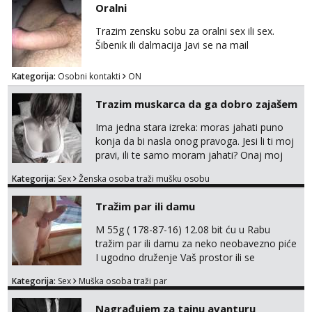
Oralni
Trazim zensku sobu za oralni sex ili sex.
Šibenik ili dalmacija Javi se na mail
Kategorija:
Osobni kontakti
ON
Trazim muskarca da ga dobro zajašem
Ima jedna stara izreka: moras jahati puno
konja da bi nasla onog pravoga. Jesi li ti moj
pravi, ili te samo moram jahati? Onaj moj
bivsi je bio samo konj hahahahah Klikni niže
Kategorija:
Sex
Ženska osoba traži mušku osobu
na sexdater link i javi mi se tamo....
Tražim par ili damu
M 55g ( 178-87-16) 12.08 bit ću u Rabu
tražim par ili damu za neko neobavezno piće
I ugodno druženje Vaš prostor ili se
odvezemo gumenjakom na nekoj osamoj
Kategorija:
Sex
Muška osoba traži par
plaži na noćno kupanje Kontakt
trata.vrh@gmail.com
Nagrađujem za tajnu avanturu