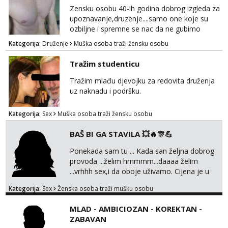
(ODGOVARAM JAKO BRZO TU I TU PISITE
Zensku osobu 40-ih godina dobrog izgleda za
AKO STE ZA ZABAVU)🔥 Moguće
upoznavanje,druzenje....samo one koje su
verifkovanje prije zabave✅ JAVI MI SE I
ozbiljne i spremne se nac da ne gubimo
ISPUNI SVOJE NAJVECE FANTAZIJE😈 CEKA...
vrijeme!
Kategorija:
Druženje
Muška osoba traži žensku osobu
Tražim studenticu
Tražim mlađu djevojku za redovita druženja
uz naknadu i podršku.
Kategorija:
Sex
Muška osoba traži žensku osobu
BAŠ BI GA STAVILA 💥🔥🎊💪
Ponekada sam tu ... Kada san željna dobrog
provoda ...želim hmmmm...daaaa želim
...vrhhh sex,i da oboje uživamo. Cijena je u
skladu sa time . TVOJ PROSTOR U ZAGREBU
Kategorija:
Sex
Ženska osoba traži mušku osobu
Procjeni jesi li ti taj .?! Ja bi jednog ali
kvalitetnog. Prirodne veće grudi i prcasta
MLAD - AMBICIOZAN - KOREKTAN -
guza ... Javi se 🔥Samo na mail.
ZABAVAN