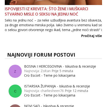
ISPOVIJESTI IZ KREVETA: ŠTO ŽENE I MUŠKARCI
STVARNO MISLE O SEKSU NA JEDNU NOĆ
Seks na jednu noć – za neke uzbudljiva avantura bez obaveza,
za druge emotivna minska polja. Iako živimo u vremenu kad se
o seksu govori otvorenije nego ikad, tema „jedne noći strasti“ i
dalje izaziva burne rasprave. Što zapravo misle žene, a što
Pročitaj više
muškarci? Jesu...
NAJNOVIJI FORUM POSTOVI
BOSNA I HERCEGOVINA - Iskustva & recenzije
Najnovija: Zoltan
Prije 5 minuta
Z
Cro Escort - Teme po lokacijama
ISTARSKA ŽUPANIJA - Iskustva & recenzije
Najnovija: charliesheen76
Prije 12 minuta
C
Cro Escort - Teme po lokacijama
NOVI SAD - Iskustva & recenzije