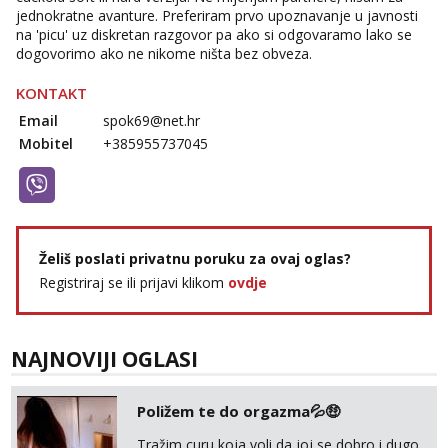
jednokratne avanture. Preferiram prvo upoznavanje u javnosti
na 'picu' uz diskretan razgovor pa ako si odgovaramo lako se
dogovorimo ako ne nikome ništa bez obveza.
KONTAKT
Email
spok69@net.hr
Mobitel
+385955737045
Želiš poslati privatnu poruku za ovaj oglas?
Registriraj se ili prijavi klikom
ovdje
NAJNOVIJI OGLASI
Poližem te do orgazma💦🤑
Tražim curu koja voli da joj se dobro i dugo