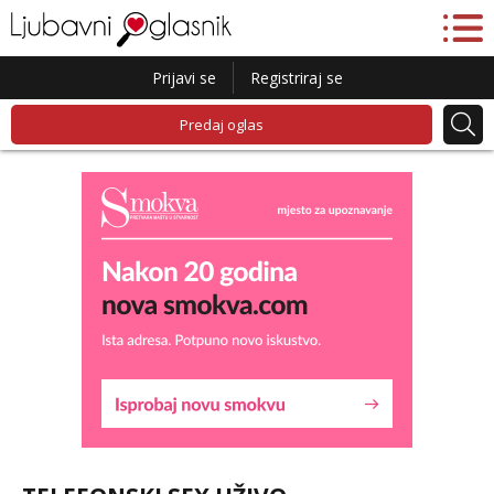
Prijavi se
Registriraj se
Predaj oglas
Lucija
Razgovaram :)
Tel:
064/677-677
- Kod: #136