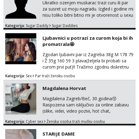
muškarac koji će se potpuno posvetiti tvom
Ukratko ozenjen muskarac trazi curu ili par
zadovoljstvu, možda smo upravo ono što
za susret uz moju nagradu. Izgled i godine mi
oboje t...
nisu toliko bitni bitno mi je otvorenost u sexu
i bez previse tabooa . Molim ozbiljne da se
Kategorija:
Sugar Daddy
Sugar Daddies
jave na mail . Molim ako je moguce prvi mail
sa slikom ili opisom i otkud ste . Javite se
Ljubavnici u potrazi za curom koja bi ih
necete pozalit
promatrala🤩
Zgodan ljubavni par iz Zagreba 38g M 178 79
i Ž 35g 160 59 3 plava(željela bi probati sa
curom prvi put)!! Tražimo zgodnu diskretnu
curu koja bi nas promatrala dok imamo
Kategorija:
Sex
Par traži žensku osobu
žestok odnos. Može se pridruziti ali i ne
mora.Bitno da uzivamo diskretno anonimno
Magdalena Horvat
bez upoznavanja puno.Sliku mozemo
razmjeniti,ali najbolje uzivo se upoznati. Na
Magdalena Zagreb/Beč, 30 godina😚
goo smo do 15.8 poslije tog mozemo se
Raspozena sam isključivo za online zabavu
druziti,javi se na mail il...
(slike, videi, video pozivi, hot chat,
ispunjavanje zelja raznih i fetisa)💦 Slike na
Kategorija:
Cyber sex
Ženska osoba traži mušku osobu
oglasu su MOJE❗ Instagram:
@MagdalenaMagyy Javite mi se porukom na
STARIJE DAME
TELEGRAM: @MagdalenaMagy 👈