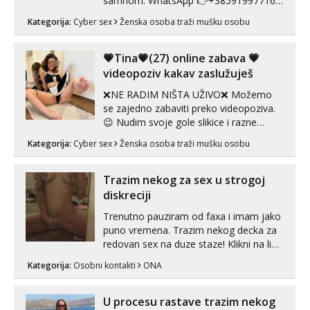
samnom. WhatsApp 👉+385919977166
Telegram 👉@enafriedrichkis Radim
Kategorija:
Cyber sex
Ženska osoba traži mušku osobu
videopozive s licem, solo i s partnerom,
kolegicama (Tina&Natali), razne
kombinacije halteri, haljine, štikle,
💗Tina💗(27) online zabava 💗
samostojeće itd. Nudim svakakva videa
videopoziv kakav zaslužuješ
seksa, puš...
❌NE RADIM NIŠTA UŽIVO❌ Možemo
se zajedno zabaviti preko videopoziva.
😉 Nudim svoje gole slikice i razne
videouradke. 🤩 Za online zabavu pošalji
Kategorija:
Cyber sex
Ženska osoba traži mušku osobu
poruku na Whatsapp, Telegram ili Viber.
😎 +385 91 912 3322 Za provjeru moje
autentičnosti možeš me vidjeti na
Trazim nekog za sex u strogoj
videopozivu. 😉 S vama sam vec 5 ...
diskreciji
Trenutno pauziram od faxa i imam jako
puno vremena. Trazim nekog decka za
redovan sex na duze staze! Klikni na link
ispod i nadji me tamo, cekam te!
Kategorija:
Osobni kontakti
ONA
U procesu rastave trazim nekog