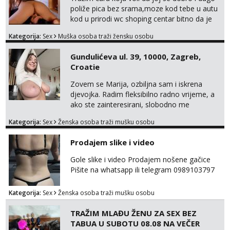
poliže pica bez srama,moze kod tebe u autu
kod u prirodi wc shoping centar bitno da je
uzbudljivo i da si full diskretna i napaljena💦
Kategorija:
Sex
Muška osoba traži žensku osobu
jer nisam solo. Zgodan sam i diskretan,sliku
šaljem na wapp telegram..178 78kg.,javi se
Gundulićeva ul. 39, 10000, Zagreb,
za brz dogovor Kontakt 0958759047
Croatie
Zovem se Marija, ozbiljna sam i iskrena
djevojka. Radim fleksibilno radno vrijeme, a
ako ste zainteresirani, slobodno me
kontaktirajte na moj WhatsApp
Kategorija:
Sex
Ženska osoba traži mušku osobu
broj☎️:+385 92 451 2472
Prodajem slike i video
Gole slike i video Prodajem nošene gačice
Pišite na whatsapp ili telegram 0989103797
Kategorija:
Sex
Ženska osoba traži mušku osobu
TRAŽIM MLAĐU ŽENU ZA SEX BEZ
TABUA U SUBOTU 08.08 NA VEČER