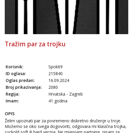
Obavijesti me kada se oslobodi
Ivančica
Čekam tvoj poziv!
Tel:
064/677-677
- Kod: #108
tel:0,93€ - mob:1,12€ min
Tražim par za trojku
Zara
Čekam tvoj poziv!
Tel:
064/677-677
- Kod: #123
tel:0,93€ - mob:1,12€ min
Korisnik:
Spok69
ID oglasa:
215840
Anđela
Oglas predan:
16.09.2024
Čekam tvoj poziv!
Broj prikazivanja:
2080
Tel:
064/677-677
- Kod: #142
Regija:
Hrvatska - Zagreb
tel:0,93€ - mob:1,12€ min
Imam:
41 godina
OPIS
Želim upoznati par za povremeno diskretno druženje u troje.
Možemo se oko svega dogovoriti, odgovara mi klasična trojka,
cuckold soft ili hard verzija. Ne mijenjam partnere, nisam za