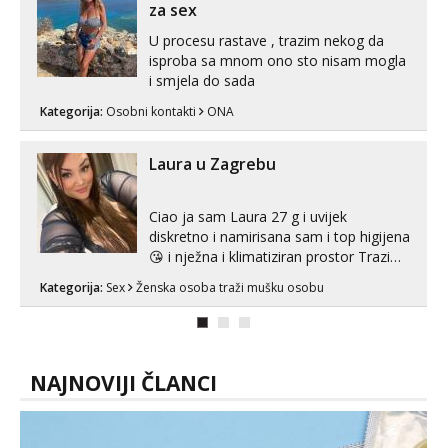
za sex
U procesu rastave , trazim nekog da
isproba sa mnom ono sto nisam mogla
i smjela do sada
Kategorija:
Osobni kontakti
ONA
Laura u Zagrebu
Ciao ja sam Laura 27 g i uvijek
diskretno i namirisana sam i top higijena
😘 i nježna i klimatiziran prostor Trazim
sex za nagradu Radim klasican sex
Kategorija:
Sex
Ženska osoba traži mušku osobu
Pusenje i gutanje sperme Erotsko rublje
imam uvijek Lizati me mozes i ljubiti po
tijelu Iskljucivo neradim analni !!! I
neljubim se Wha...
NAJNOVIJI ČLANCI