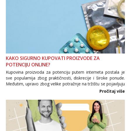
KAKO SIGURNO KUPOVATI PROIZVODE ZA
POTENCIJU ONLINE?
Kupovina proizvoda za potenciju putem interneta postala je
sve popularnija zbog praktičnosti, diskrecije i široke ponude.
Međutim, upravo zbog velike potražnje na tržištu se pojavljuju
i brojni krivotvoreni proizvodi, nepouzdane internetske
Pročitaj više
trgovine te proizvodi nepoznatog podrijetla. ...