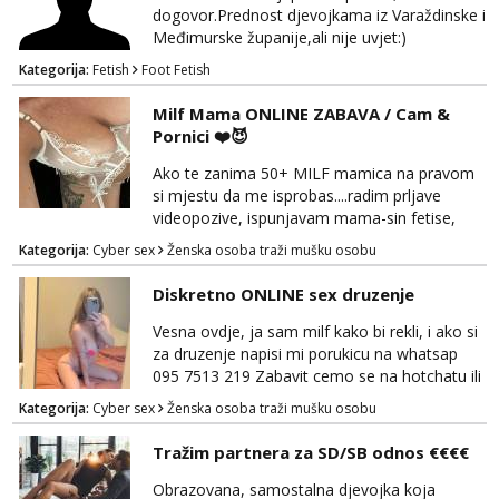
dogovor.Prednost djevojkama iz Varaždinske i
Međimurske županije,ali nije uvjet:)
Kategorija:
Fetish
Foot Fetish
Milf Mama ONLINE ZABAVA / Cam &
Pornici ❤️😈
Ako te zanima 50+ MILF mamica na pravom
si mjestu da me isprobas....radim prljave
videopozive, ispunjavam mama-sin fetise,
dominacija, hotchat, saljem ti svoje gole
Kategorija:
Cyber sex
Ženska osoba traži mušku osobu
slikice i videe ako zelis, a mozes i dobiti gacice
od mamice ako me zamolis... 🔥🫦 NE RADIM
Diskretno ONLINE sex druzenje
UZIVO...Javi se na wapp 091 548 3275,
mamica te ceka da ispunim sve tvoje zelje 😽
Vesna ovdje, ja sam milf kako bi rekli, i ako si
za druzenje napisi mi porukicu na whatsap
095 7513 219 Zabavit cemo se na hotchatu ili
videopozivu a saljem i gacice i gole slikice :)
Kategorija:
Cyber sex
Ženska osoba traži mušku osobu
NE UZIVO!
Tražim partnera za SD/SB odnos €€€€
Obrazovana, samostalna djevojka koja