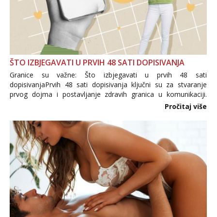
ŠTO IZBJEGAVATI U PRVIH 48 SATI DOPISIVANJA
Granice su važne: Što izbjegavati u prvih 48 sati
dopisivanjaPrvih 48 sati dopisivanja ključni su za stvaranje
prvog dojma i postavljanje zdravih granica u komunikaciji.
Važno je izbjeći prebrzo otkrivanje osobnih ili intimnih
Pročitaj više
informacija, jer nepoznata osoba još nije zaslužila to
povjerenje. Takođe...