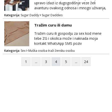
upravo izlazi iz dugogodišnje veze želi
avanturu ovakvog odnosa i mnogo uživanja,
poklona, pažnje i putovanja. Moguća i
Kategorija:
Sugar Daddy
Sugar Daddies
poslovna saradnja ako nam se interesi
poklapaju. Mnogo senzualnosti i lijepe
Tražim curu ili damu
energije. Javite mi se sa opisom što opširnijim
jer od toga ovisi da li ću odgovoriti. Isključivo
Tražim curu ili gospodju za sex kod mene
tražim nekoga za duži vremenski period.
tebe ZG i okolica može i naknada moja
Naravno njegovanog i galantn...
kontakt WhatsApp SMS poziv
Kategorija:
Sex
Muška osoba traži žensku osobu
1
...
3
4
5
...
24