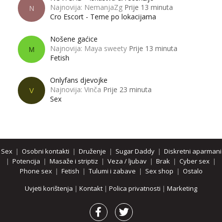
Najnovija: NemanjaZg
Prije 13 minuta
N
Cro Escort - Teme po lokacijama
Nošene gaćice
Najnovija: Maya sweety
Prije 13 minuta
M
Fetish
Onlyfans djevojke
Najnovija: Vinča
Prije 23 minuta
V
Sex
Sex
|
Osobni kontakti
|
Druženje
|
Sugar Daddy
|
Diskretni aparmani
|
Potencija
|
Masaže i striptiz
|
Veza / ljubav
|
Brak
|
Cyber sex
|
Phone sex
|
Fetish
|
Tulumi i zabave
|
Sex shop
|
Ostalo
Uvjeti korištenja
|
Kontakt
|
Polica privatnosti
|
Marketing