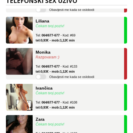
TELEFONSKI SEX UŽIVO
tel:0,93€ - mob:1,12€ min
Obavijesti me kada se oslobodi
Liliana
Čekam tvoj poziv!
Tel:
064/677-677
- Kod: #69
tel:0,93€ - mob:1,12€ min
Monika
Razgovaram :)
Tel:
064/677-677
- Kod: #133
tel:0,93€ - mob:1,12€ min
Obavijesti me kada se oslobodi
Ivančica
Čekam tvoj poziv!
Tel:
064/677-677
- Kod: #108
tel:0,93€ - mob:1,12€ min
Zara
Čekam tvoj poziv!
Tel:
064/677-677
- Kod: #123