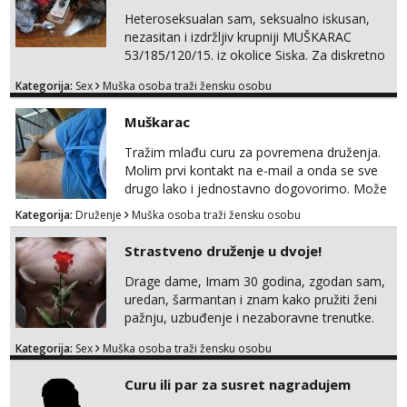
Heteroseksualan sam, seksualno iskusan,
nezasitan i izdržljiv krupniji MUŠKARAC
53/185/120/15. iz okolice Siska. Za diskretno
seksualno druženje U SUBOTU 08.08 NA
Kategorija:
Sex
Muška osoba traži žensku osobu
VEČER u ZAGREBU tražim MLAĐU ŽENU bez
obzira na vjeru, nacionalnost, bračni status i
Muškarac
udaljenost konkretno zainteresiranu za SEKS
bez TABUA i KONDOMA upotpunjen SEKS
Tražim mlađu curu za povremena druženja.
IGRAČKAMA od vibratora i umjetnih dilda do
Molim prvi kontakt na e-mail a onda se sve
analnih čepova raznih vel...
drugo lako i jednostavno dogovorimo. Može
sve u krugu od 100 km oko Zagreba
Kategorija:
Druženje
Muška osoba traži žensku osobu
Strastveno druženje u dvoje!
Drage dame, Imam 30 godina, zgodan sam,
uredan, šarmantan i znam kako pružiti ženi
pažnju, uzbuđenje i nezaboravne trenutke.
Tražim otvorenu damu koja želi prepustiti se
Kategorija:
Sex
Muška osoba traži žensku osobu
snažnoj privlačnosti, strasti i noći ispunjenoj
užitkom bez ikakvih obaveza i komplikacija.
Curu ili par za susret nagradujem
Ako ti nedostaje dodir, poljupci, kemija i