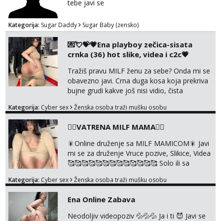
tebe javi se
Kategorija:
Sugar Daddy
Sugar Baby (zensko)
💌💘💝💗Ena playboy zečica-sisata
crnka (36) hot slike, videa i c2c💗
Tražiš pravu MILF ženu za sebe? Onda mi se
obavezno javi. Crna duga kosa koja prekriva
bujne grudi kakve još nisi vidio, čista
ŠESTICA! A usne? O usnama bolje da ni ne
Kategorija:
Cyber sex
Ženska osoba traži mušku osobu
pričam. Prave pune usne koje će ti se urezati
u pamćenje, jer vjeruj mi, takve još nisi vidio.
❤️‍🔥VATRENA MILF MAMA❤️‍🔥
Uvijek sam spremna za ONLOINE zabavu.
Volim vruće u porukama uz pokoju fotku.
🎇Online druženje sa MILF MAMICOM🎇 Javi
Radim slikice i videa po tvojoj želji te imam
mi se za druženje Vruce pozive, Slikice, Videa
raznih mater...
🥰🥰🥰🥰🥰🥰🥰🥰🥰🥰🥰🥰🥰 Solo ili sa
partnerom ili kolegicama Javi mi se porukom
Kategorija:
Cyber sex
Ženska osoba traži mušku osobu
WhatsApp ili Telegram WhatsApp 👉
+385919977166 Telegram 👉
Ena Online Zabava
@enafriedrichkis 🤬NE RADIM SASTANKE I
DRUZENJA UZIVO🤬
Neodoljiv videopoziv 💦💦💦 Ja i ti 😈 Javi se