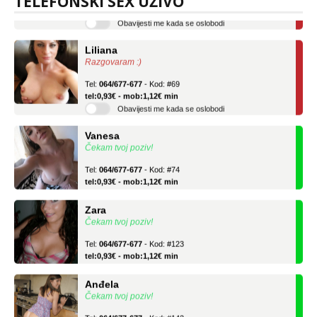
TELEFONSKI SEX UŽIVO
Obavijesti me kada se oslobodi
Liliana
Razgovaram :)
Tel:
064/677-677
- Kod: #69
tel:0,93€ - mob:1,12€ min
Obavijesti me kada se oslobodi
Vanesa
Čekam tvoj poziv!
Tel:
064/677-677
- Kod: #74
tel:0,93€ - mob:1,12€ min
Zara
Čekam tvoj poziv!
Tel:
064/677-677
- Kod: #123
tel:0,93€ - mob:1,12€ min
Anđela
Čekam tvoj poziv!
Tel:
064/677-677
- Kod: #142