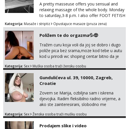
A pretty masseuse offers you sensual and
relaxing massage of the whole body. Monday
to saturday,3-8 p.m. I also offer FOOT FETISH
for lovers of beautiful feets👣👠👡👢 Calls
Kategorija:
Masaže i striptiz
Opustajuce masaze (pruza zena)
only,no messages! *NO SEX *PRIORITY IS
GIVEN TO REGULAR CLIENTS
Poližem te do orgazma💦🤑
Tražim curu koja voli da joj se dobro i dugo
poliže pica bez srama,moze kod tebe u autu
kod u prirodi wc shoping centar bitno da je
uzbudljivo i da si full diskretna i napaljena💦
Kategorija:
Sex
Muška osoba traži žensku osobu
jer nisam solo. Zgodan sam i diskretan,sliku
šaljem na wapp telegram..178 78kg.,javi se
Gundulićeva ul. 39, 10000, Zagreb,
za brz dogovor Kontakt 0958759047
Croatie
Zovem se Marija, ozbiljna sam i iskrena
djevojka. Radim fleksibilno radno vrijeme, a
ako ste zainteresirani, slobodno me
kontaktirajte na moj WhatsApp
Kategorija:
Sex
Ženska osoba traži mušku osobu
broj☎️:+385 92 451 2472
Prodajem slike i video