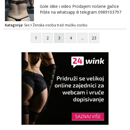
Gole slike i video Prodajem nošene gačice
Pišite na whatsapp ili telegram 0989103797
Kategorija:
Sex
Ženska osoba traži mušku osobu
1
2
3
4
...
23