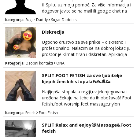
ili Splitu uz moju pomoć. Za više informacija i
dogovor javite se na mail ili google chat na
oneofakind999111@gmail.com
Kategorija:
Sugar Daddy
Sugar Daddies
Diskrecija
Ugodno društvo za sve prilike – diskretno i
profesionalno. Nalazim se na dobroj lokaciji,
prostor je klimatiziran i diskretan. Aplikacija
what sapp 0957660399.
Kategorija:
Osobni kontakti
ONA
SPLIT:FOOT FETISH za sve ljubitelje
lijepih ženskih stopala👡👠👢👟
Najljepša stopala u regiji,uvijek njegovana i
uređena čekaju na tebe da ih obožavaš! Foot
fetish,foot worship,feet massage,nylon
fetish,trampling... Ponedjeljak-subota:15-
Kategorija:
Fetish
Foot Fetish
20.30h. Samo za istinske obožavatelje ovog
fetisha,isključivo POZIV. Sex i sl.ISKLJUČENO!
SPLIT:Relax and enjoy😉Massage&Foot
fetish