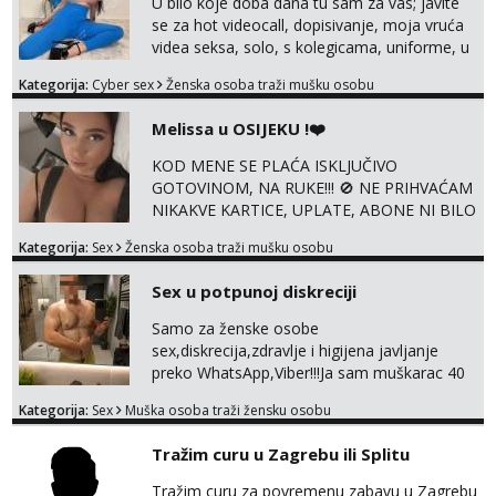
U bilo koje doba dana tu sam za vas; javite
lokacije, suradnje s kolegicama, fetiši..
se za hot videocall, dopisivanje, moja vruća
Dopisivanje i slike također radim. NIŠTA UŽI...
videa seksa, solo, s kolegicama, uniforme, u
autu itd, te za gole slikice 💋 WhatsApp 👉
Kategorija:
Cyber sex
Ženska osoba traži mušku osobu
+385919977166 Telegram 👉
@enafriedrichkis ISKLJUČIVO ONLINE, NIŠTA
Melissa u OSIJEKU !❤️
UŽIVO
KOD MENE SE PLAĆA ISKLJUČIVO
GOTOVINOM, NA RUKE!!! 🚫 NE PRIHVAĆAM
NIKAKVE KARTICE, UPLATE, ABONE NI BILO
KAKVE DRUGE OBLIKE PLAĆANJA – 💵
Kategorija:
Sex
Ženska osoba traži mušku osobu
SAMO GOTOVINA!!! Moje fotografije su
100% moje, bez laži i igara. Nemam vremena
Sex u potpunoj diskreciji
za dopisivanja Za dogovor mi piši direktno na
WhatsApp – ako znaš što želiš, bit će ti
Samo za ženske osobe
nagrađeno.
sex,diskrecija,zdravlje i higijena javljanje
preko WhatsApp,Viber!!!Ja sam muškarac 40
god. 180cm 105kg!!!BDSM I razno razni fetiši
Kategorija:
Sex
Muška osoba traži žensku osobu
sve stvar dogovora otvoren za sve
opcije!!!Parovi isto dobro došli!!!
Tražim curu u Zagrebu ili Splitu
Tražim curu za povremenu zabavu u Zagrebu