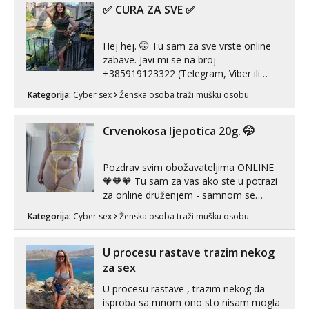
✅ CURA ZA SVE ✅
Hej hej. 🤭 Tu sam za sve vrste online
zabave. Javi mi se na broj
+385919123322 (Telegram, Viber ili
Whatsapp). 🤙 NE javljaj se na uzivo.
Kategorija:
Cyber sex
Ženska osoba traži mušku osobu
Hvala.
Crvenokosa ljepotica 20g. 🤭
Pozdrav svim obožavateljima ONLINE
🧡🧡🧡 Tu sam za vas ako ste u potrazi
za online druženjem - samnom se
možete zabaviti preko videopoziva, ili
Kategorija:
Cyber sex
Ženska osoba traži mušku osobu
ako vam nisam dovoljna radim i u paru i
trojci s kolegicama, svaka je drugačija
😉 Radim i vruća tipkanja uz slike i hot
U procesu rastave trazim nekog
line pozive. Za vas sam pripremila ...
za sex
U procesu rastave , trazim nekog da
isproba sa mnom ono sto nisam mogla