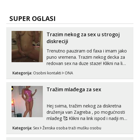
SUPER OGLASI
Trazim nekog za sex u strogoj
diskreciji
Trenutno pauziram od faxa i imam jako
puno vremena. Trazim nekog decka za
redovan sex na duze staze! Klikni na link
ispod i nadji me tamo, cekam te!
Kategorija:
Osobni kontakti
ONA
Tražim mlađega za sex
Hej svima, tražim nekog za diskretna
druženja van Zagreba , po mogućnosti
mlađeg 🥰 Klikni na link ispod i nadji me
tamo, cekam te!
Kategorija:
Sex
Ženska osoba traži mušku osobu