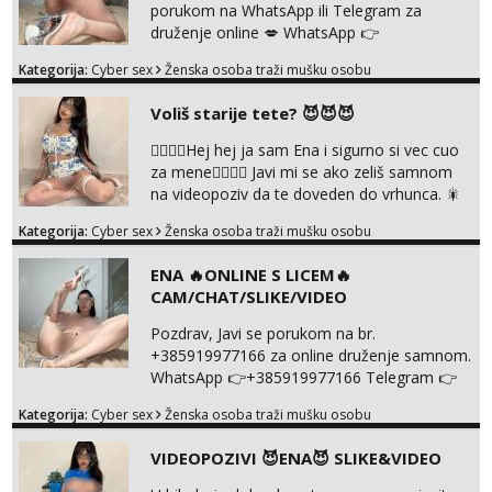
porukom na WhatsApp ili Telegram za
druženje online 💋 WhatsApp 👉
+385919977166 Telegram 👉
Kategorija:
Cyber sex
Ženska osoba traži mušku osobu
@enafriedrichkis NEE radimo sastnke uzivo
nalazenja itd.. +385919977166
Voliš starije tete? 😈😈😈
❤️‍🔥❤️‍🔥Hej hej ja sam Ena i sigurno si vec cuo
za mene❤️‍🔥❤️‍🔥 Javi mi se ako zeliš samnom
na videopoziv da te doveden do vrhunca. 🎇
WhatsApp 👉+385919977166 Telegram 👉
Kategorija:
Cyber sex
Ženska osoba traži mušku osobu
@enafriedrichkis Radim samo ONLINE I
NISTA UŽIVO!!!
ENA 🔥ONLINE S LICEM🔥
CAM/CHAT/SLIKE/VIDEO
Pozdrav, Javi se porukom na br.
+385919977166 za online druženje samnom.
WhatsApp 👉+385919977166 Telegram 👉
@enafriedrichkis Radim videopozive s licem,
Kategorija:
Cyber sex
Ženska osoba traži mušku osobu
solo i s partnerom, kolegicama
(Tina&Natali), razne kombinacije halteri,
VIDEOPOZIVI 😈ENA😈 SLIKE&VIDEO
haljine, štikle, samostojeće itd. Nudim
svakakva videa seksa, pušenje, razne