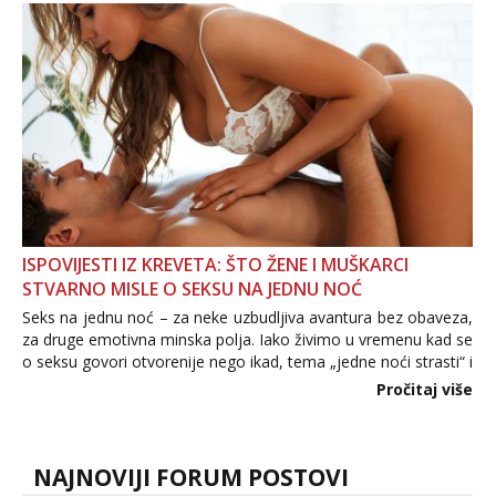
povjerenje. Takođe...
ISPOVIJESTI IZ KREVETA: ŠTO ŽENE I MUŠKARCI
STVARNO MISLE O SEKSU NA JEDNU NOĆ
Seks na jednu noć – za neke uzbudljiva avantura bez obaveza,
za druge emotivna minska polja. Iako živimo u vremenu kad se
o seksu govori otvorenije nego ikad, tema „jedne noći strasti“ i
dalje izaziva burne rasprave. Što zapravo misle žene, a što
Pročitaj više
muškarci? Jesu...
NAJNOVIJI FORUM POSTOVI