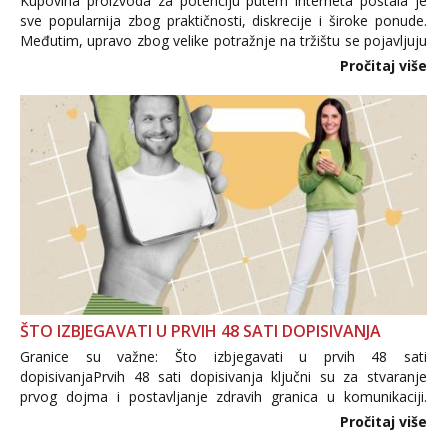
Kupovina proizvoda za potenciju putem interneta postala je
sve popularnija zbog praktičnosti, diskrecije i široke ponude.
Međutim, upravo zbog velike potražnje na tržištu se pojavljuju
i brojni krivotvoreni proizvodi, nepouzdane internetske
Pročitaj više
trgovine te proizvodi nepoznatog podrijetla. ...
ŠTO IZBJEGAVATI U PRVIH 48 SATI DOPISIVANJA
Granice su važne: Što izbjegavati u prvih 48 sati
dopisivanjaPrvih 48 sati dopisivanja ključni su za stvaranje
prvog dojma i postavljanje zdravih granica u komunikaciji.
Važno je izbjeći prebrzo otkrivanje osobnih ili intimnih
Pročitaj više
informacija, jer nepoznata osoba još nije zaslužila to