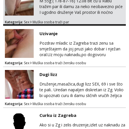
M 55g ( 178-87-16) 12.08 bit ću u Rabu
tražim par ili damu za neko neobavezno piće
I ugodno druženje Vaš prostor ili noćno
kupanje na osamoj plaži Kontakt
Kategorija:
Sex
Muška osoba traži par
trata.vrh@gmail.com
Uzivanje
Pozdrav mladic iz Zagreba trazi zenu sa
smještajem da joj pruzi jako dobar i nježan
oral.Uz moju naknadu,po dogovoru
.Diskrecija osigurana.
Kategorija:
Sex
Muška osoba traži žensku osobu
Dugi lizz
Druženje,masažica,dugi lizz SEX, 69 i sve što
te pali.. Uredan napaljen diskretan iz Zg. Volio
bi upoznati curu ili damu sličnih vručih željica
za zajedničko ugodno i strastveno druženje.
Kategorija:
Sex
Muška osoba traži žensku osobu
Prostor imam, diskr max. A i mobilan 🚗 sam.
Curku iz Zagreba
Ako si u Zg i zelis druzenje,izlet uz naknadu za