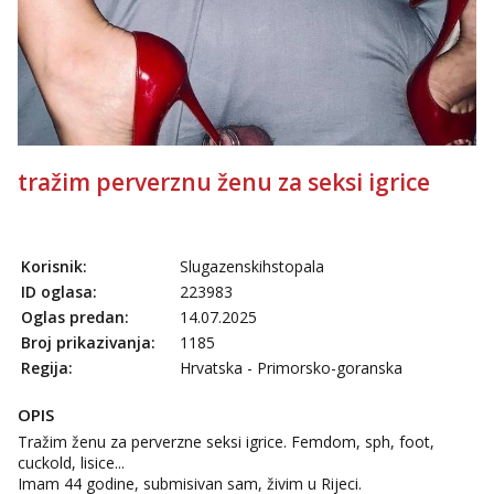
tel:0,93€ - mob:1,12€ min
Anđela
Čekam tvoj poziv!
Tel:
064/677-677
- Kod: #142
tel:0,93€ - mob:1,12€ min
tražim perverznu ženu za seksi igrice
Korisnik:
Slugazenskihstopala
ID oglasa:
223983
Oglas predan:
14.07.2025
Broj prikazivanja:
1185
Regija:
Hrvatska - Primorsko-goranska
OPIS
Tražim ženu za perverzne seksi igrice. Femdom, sph, foot,
cuckold, lisice...
Imam 44 godine, submisivan sam, živim u Rijeci.