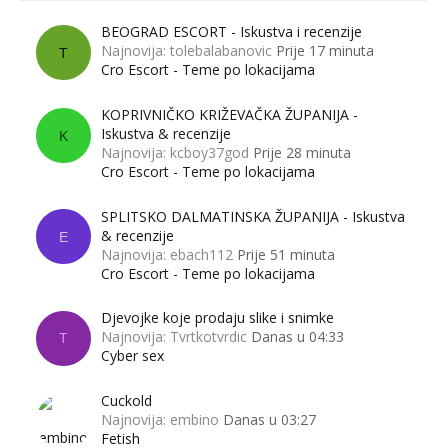
BEOGRAD ESCORT - Iskustva i recenzije
Najnovija: tolebalabanovic
Prije 17 minuta
T
Cro Escort - Teme po lokacijama
KOPRIVNIČKO KRIŽEVAČKA ŽUPANIJA -
Iskustva & recenzije
K
Najnovija: kcboy37god
Prije 28 minuta
Cro Escort - Teme po lokacijama
SPLITSKO DALMATINSKA ŽUPANIJA - Iskustva
& recenzije
E
Najnovija: ebach112
Prije 51 minuta
Cro Escort - Teme po lokacijama
Djevojke koje prodaju slike i snimke
Najnovija: Tvrtkotvrdic
Danas u 04:33
T
Cyber sex
Cuckold
Najnovija: embino
Danas u 03:27
Fetish