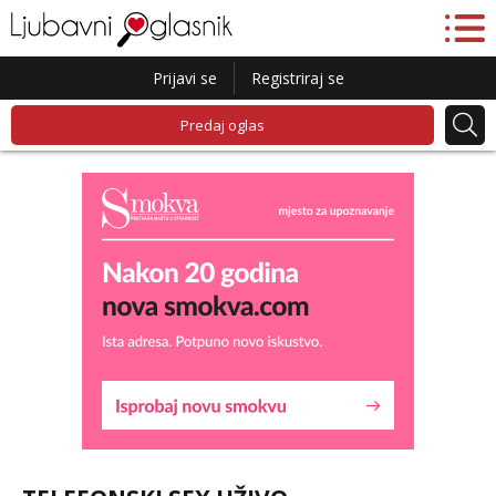
Prijavi se
Registriraj se
Predaj oglas
Lucija
Razgovaram :)
Tel:
064/677-677
- Kod: #136
tel:0,93€ - mob:1,12€ min