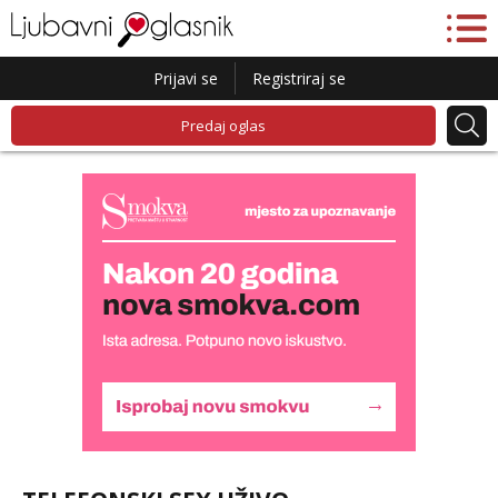
Prijavi se
Registriraj se
Predaj oglas
Lucija
Razgovaram :)
Tel:
064/677-677
- Kod: #136
tel:0,93€ - mob:1,12€ min