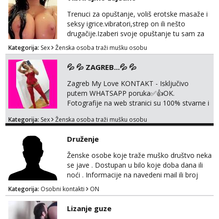
Trenuci za opuštanje, voliš erotske masaže i
seksy igrice.vibratori,strep on ili nešto
drugačije.Izaberi svoje opuštanje tu sam za
tebe.sve info na mob 095/762-8147
Kategorija:
Sex
Ženska osoba traži mušku osobu
💦 💦 ZAGREB...💦 💦
Zagreb My Love KONTAKT - Isključivo
putem WHATSAPP poruka✅️👍OK.
Fotografije na web stranici su 100% stvarne i
moje. ❤️ 🥰 stariji gospoda su također
Kategorija:
Sex
Ženska osoba traži mušku osobu
dobrodošli! Ali informacije ću vam poslati
samo putem WhatsAppa. ❗️❗️❗️ Samo u mom
Druženje
stanu; čista kupaonica i ručnici za vas prije ili
poslije masaže, nalazim se u centru grada. 🚫
Ženske osobe koje traže muško društvo neka
NE POZIVI ,❌️ NE SEXCAM, ❌️NE
se jave . Dostupan u bilo koje doba dana ili
SEXCHATTING🚫...
noći . Informacije na navedeni mail ili broj
mobitela.
Kategorija:
Osobni kontakti
ON
Lizanje guze