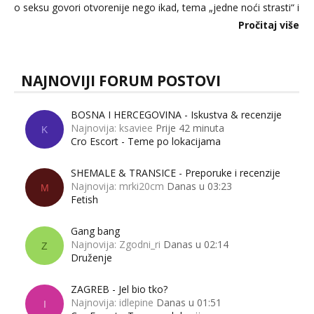
o seksu govori otvorenije nego ikad, tema „jedne noći strasti“ i
dalje izaziva burne rasprave. Što zapravo misle žene, a što
Pročitaj više
muškarci? Jesu...
NAJNOVIJI FORUM POSTOVI
BOSNA I HERCEGOVINA - Iskustva & recenzije
Najnovija: ksaviee
Prije 42 minuta
K
Cro Escort - Teme po lokacijama
SHEMALE & TRANSICE - Preporuke i recenzije
Najnovija: mrki20cm
Danas u 03:23
M
Fetish
Gang bang
Najnovija: Zgodni_ri
Danas u 02:14
Z
Druženje
ZAGREB - Jel bio tko?
Najnovija: idlepine
Danas u 01:51
I