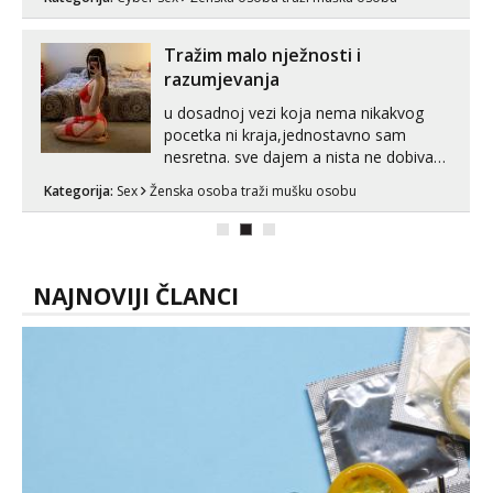
ako vam nisam dovoljna radim i u paru i
trojci s kolegicama, svaka je drugačija
😉 Radim i vruća tipkanja uz slike i hot
Tražim malo nježnosti i
line pozive. Za vas sam pripremila ...
razumjevanja
u dosadnoj vezi koja nema nikakvog
pocetka ni kraja,jednostavno sam
nesretna. sve dajem a nista ne dobivam
za uzvrat.trazim muskarca koji ce
Kategorija:
Sex
Ženska osoba traži mušku osobu
zadovoljiti moje potrebe,ne trazim puno
samo malo njeznosti i razumjevanja.
volim njezan seks i njezne poljupce po
tijelu koji me jako pale,obozavam kad
muskar...
NAJNOVIJI ČLANCI