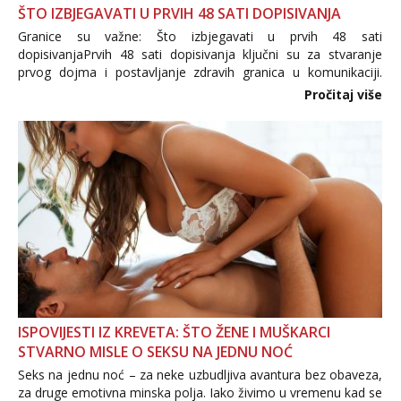
ŠTO IZBJEGAVATI U PRVIH 48 SATI DOPISIVANJA
Granice su važne: Što izbjegavati u prvih 48 sati
dopisivanjaPrvih 48 sati dopisivanja ključni su za stvaranje
prvog dojma i postavljanje zdravih granica u komunikaciji.
Važno je izbjeći prebrzo otkrivanje osobnih ili intimnih
Pročitaj više
informacija, jer nepoznata osoba još nije zaslužila to
povjerenje. Takođe...
ISPOVIJESTI IZ KREVETA: ŠTO ŽENE I MUŠKARCI
STVARNO MISLE O SEKSU NA JEDNU NOĆ
Seks na jednu noć – za neke uzbudljiva avantura bez obaveza,
za druge emotivna minska polja. Iako živimo u vremenu kad se