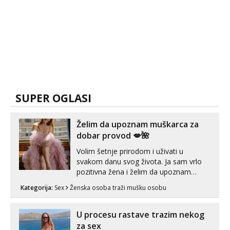
SUPER OGLASI
Želim da upoznam muškarca za
dobar provod 💋🌺
Volim šetnje prirodom i uživati u
svakom danu svog života. Ja sam vrlo
pozitivna žena i želim da upoznam
muškarca za dobar provod, naravno
Kategorija:
Sex
Ženska osoba traži mušku osobu
može i nešto više.💋🌺 Klikni na link
ispod i nadji me tamo, cekam te!
U procesu rastave trazim nekog
za sex