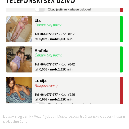
TELEFONSKI SEX UŽIVO
Obavijesti me kada se oslobodi
Ela
Čekam tvoj poziv!
Tel:
064/677-677
- Kod: #117
tel:0,93€ - mob:1,12€ min
Anđela
Čekam tvoj poziv!
Tel:
064/677-677
- Kod: #142
tel:0,93€ - mob:1,12€ min
Lucija
Razgovaram :)
Tel:
064/677-677
- Kod: #136
tel:0,93€ - mob:1,12€ min
Obavijesti me kada se oslobodi
Ela
Ljubavni oglasnik
›
Veza / ljubav
›
Muška osoba traži žensku osobu
› Tražim
Čekam tvoj poziv!
slobodnu ženu
Tel:
064/677-677
- Kod: #117