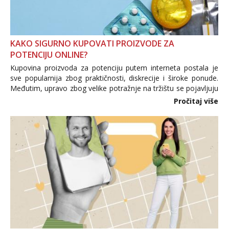
KAKO SIGURNO KUPOVATI PROIZVODE ZA
POTENCIJU ONLINE?
Kupovina proizvoda za potenciju putem interneta postala je
sve popularnija zbog praktičnosti, diskrecije i široke ponude.
Međutim, upravo zbog velike potražnje na tržištu se pojavljuju
i brojni krivotvoreni proizvodi, nepouzdane internetske
Pročitaj više
trgovine te proizvodi nepoznatog podrijetla. ...