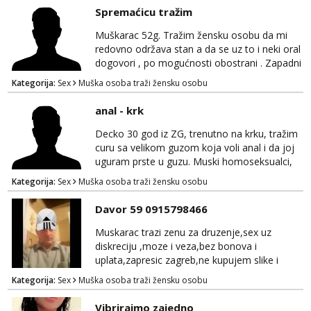
parovi mogu me kontaktirati putem
Spremaćicu tražim
WhatsAppa ili Vibera. Samo ozbiljni parovi
trebaju slati poruke ili zvati. Blokiram one koji
Muškarac 52g. Tražim žensku osobu da mi
nisu ozbiljni.
redovno održava stan a da se uz to i neki oral
dogovori , po mogućnosti obostrani . Zapadni
dio Zagreba .Javiti se prvo porukom na
Kategorija:
Sex
Muška osoba traži žensku osobu
WhatsApp 0958634499
anal - krk
Decko 30 god iz ZG, trenutno na krku, tražim
curu sa velikom guzom koja voli anal i da joj
uguram prste u guzu. Muski homoseksualci,
parovi i transiči odjebite, ne zanimate me. Bilo
Kategorija:
Sex
Muška osoba traži žensku osobu
kakva placanja opcenito (gotovina) ili
unaprijed (aircash, paysafecard, bonovi) ne
Davor 59 0915798466
dolaze u obzir. Javit se prvo porukom na
whatsapp 0958048882.
Muskarac trazi zenu za druzenje,sex uz
diskreciju ,moze i veza,bez bonova i
uplata,zapresic zagreb,ne kupujem slike i
videa
Kategorija:
Sex
Muška osoba traži žensku osobu
Vibrirajmo zajedno