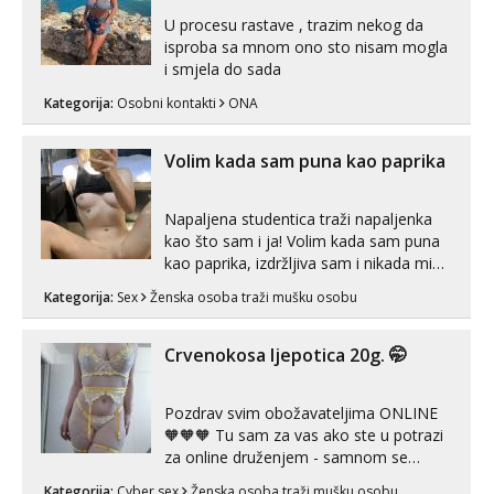
U procesu rastave , trazim nekog da
isproba sa mnom ono sto nisam mogla
i smjela do sada
Kategorija:
Osobni kontakti
ONA
Volim kada sam puna kao paprika
Napaljena studentica traži napaljenka
kao što sam i ja! Volim kada sam puna
kao paprika, izdržljiva sam i nikada mi
nije dosta seksa. Volim grubi seks i više
Kategorija:
Sex
Ženska osoba traži mušku osobu
puta dnevno bilo kad i bilo gdje zato se
javi što prije da me isprobaš Klikni na
link ispod i nadji me tamo, cekam te!
Crvenokosa ljepotica 20g. 🤭
Pozdrav svim obožavateljima ONLINE
🧡🧡🧡 Tu sam za vas ako ste u potrazi
za online druženjem - samnom se
možete zabaviti preko videopoziva, ili
Kategorija:
Cyber sex
Ženska osoba traži mušku osobu