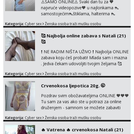
⚠️SAMO ONLINE⚠️ Svaki dan tu za 🧡
najvruće videopozive🧡 u najlonkama 👠
samostojećim👠štiklama, halterima 👠
školarka👠 tajnica ili ostalo po željama i
Kategorija:
Cyber sex
Ženska osoba traži mušku osobu
dogovoru 🧡 Dopisivanja hot chat🧡 o
svakakvim fetišima, ulogama i seksi temama
🥰 Najbolja online zabava s Natali (21)
🧡 Videa🧡 solo squirt, razne anal igračke,
🥰
vibratori, s PARTNEROM, S KOLEGICAMA
lizanje, striptiz, footfetiši itd 🔞 ❣️Radim već
❗ NE RADIM NIŠTA UŽIVO ❗ Najbolja ONLINE
jako dugo, imam iskustva i više načina pla...
zabava koju ćeš probati! Mlada sam i mazna
. Jedva čekam udovoljiti tvojim željama 🥰
Javi se porukom na Whatsapp ili Telagram da
Kategorija:
Cyber sex
Ženska osoba traži mušku osobu
se dogovorimo kako ćemo se zabaviti.
Radim videopozive solo i s kolegicom, imam
Crvenokosa ljepotica 20g. 🤭
foto i video materijal u kojem se sama
diram, s kolegicama, s dečkom, igračkama
Pozdrav svim obožavateljima ONLINE 🧡🧡🧡
itd. Radim dopisivanje o seksi temama koje
Tu sam za vas ako ste u potrazi za online
nas uzbuđuju 🤭 Čekam...
druženjem - samnom se možete zabaviti
preko videopoziva, ili ako vam nisam
Kategorija:
Cyber sex
Ženska osoba traži mušku osobu
dovoljna radim i u paru i trojci s kolegicama,
svaka je drugačija 😉 Radim i vruća tipkanja
‎️‍🔥 Vatrena ‎️‍🔥 crvenokosa Natali (21)
uz slike i hot line pozive. Za vas sam