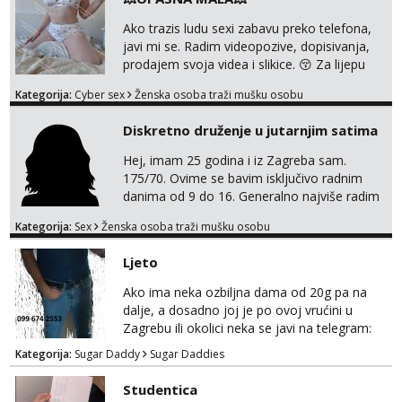
Ako trazis ludu sexi zabavu preko telefona,
javi mi se. Radim videopozive, dopisivanja,
prodajem svoja videa i slikice. 😚 Za lijepu
suradnju javi mi se porukom na Whatsupp,
Kategorija:
Cyber sex
Ženska osoba traži mušku osobu
Viber ili Telegram. +385 91 723 0045
Diskretno druženje u jutarnjim satima
Hej, imam 25 godina i iz Zagreba sam.
175/70. Ovime se bavim isključivo radnim
danima od 9 do 16. Generalno najviše radim
GFE, tako da ako voliš lagana, opuštena
Kategorija:
Sex
Ženska osoba traži mušku osobu
druženja u diskreciji, vjerovatno ćemo si
pasati. Preferiram dugoročna druženja
Ljeto
također, nisam zainteresirana za one and
done susrete. Ako se nalaziš u ovome, javi
Ako ima neka ozbiljna dama od 20g pa na
mi se na WhatsApp sa nečime o sebi i tome
dalje, a dosadno joj je po ovoj vrućini u
što voliš seksualno za daljnji d...
Zagrebu ili okolici neka se javi na telegram:
Bozt_8 ili na viber 099 674 2553.
Kategorija:
Sugar Daddy
Sugar Daddies
Studentica