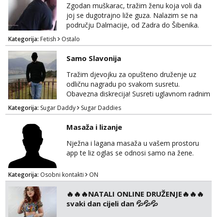
Zgodan muškarac, tražim ženu koja voli da
joj se dugotrajno liže guza. Nalazim se na
području Dalmacije, od Zadra do Šibenika.
Kategorija:
Fetish
Ostalo
Samo Slavonija
Tražim djevojku za opušteno druženje uz
odličnu nagradu po svakom susretu.
Obavezna diskrecija! Susreti uglavnom radnim
danima tijekom dana ali nije uvjet. Samo
Kategorija:
Sugar Daddy
Sugar Daddies
Slavonija. osmarios984@gmail.com
Masaža i lizanje
Nježna i lagana masaža u vašem prostoru
app te liz oglas se odnosi samo na žene.
Kategorija:
Osobni kontakti
ON
🔥🔥🔥NATALI ONLINE DRUŽENJE🔥🔥🔥
svaki dan cijeli dan 💦💦💦