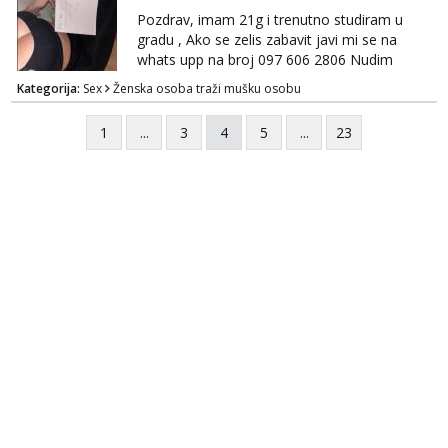
Pozdrav, imam 21g i trenutno studiram u
gradu , Ako se zelis zabavit javi mi se na
whats upp na broj 097 606 2806 Nudim
razme vrste zabave uzivo i online
Kategorija:
Sex
Ženska osoba traži mušku osobu
1
...
3
4
5
...
23