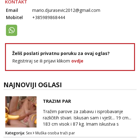
KONTAKT
Email
mario.djurasevic2012@gmail.com
Mobitel
+385989868444
Želiš poslati privatnu poruku za ovaj oglas?
Registriraj se ili prijavi klikom
ovdje
NAJNOVIJI OGLASI
TRAZIM PAR
Tražim parove za zabavu i isprobavanje
različitih stvari. Iskusan sam i vješt... 19 cm...
183 cm visok i 87 kg. Imam iskustva s
parovima, potpuno sam zdrava i njegovana, a
Kategorija:
Sex
Muška osoba traži par
privatnost je apsolutno najvažnija. Ozbiljni