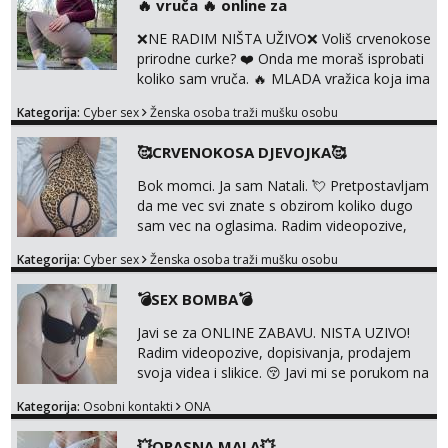
‎️‍🔥 vruča‎ ️‍🔥 online za
pripremila i slike s licem u raznim
kombinacijama isto kao i razna videa 😈
❌NE RADIM NIŠTA UŽIVO❌ Voliš crvenokose
Volim kinky stvari i dominaciju 🤫 ...
prirodne curke? ❤️ Onda me moraš isprobati
koliko sam vruča.‎ ️‍🔥 MLADA vražica koja ima
100% prorodne grudi, 💦 Misli su mi uvijek
Kategorija:
Cyber sex
Ženska osoba traži mušku osobu
prljave i u svemu vidim samo užitak. 💦 U
mojoj raznolikoj ponudi možeš pranaći nešto
🥰CRVENOKOSA DJEVOJKA🥰
po svojoj mjeri. Sexi videa s kolegicama,
dečkom ili pak ja sama di se dovodim do
Bok momci. Ja sam Natali. 💘 Pretpostavljam
ludila. 🍑 Naravno ako ti moja ponuda nije
da me vec svi znate s obzirom koliko dugo
dovoljna uvije...
sam vec na oglasima. Radim videopozive,
dopisivanja, prodajem svoja videa i slikice. 😚
Kategorija:
Cyber sex
Ženska osoba traži mušku osobu
Za lijepu suradnju javi mi se porukom na
Whatsupp, Viber ili Telegram. +385 91 723
💣SEX BOMBA💣
0045
Javi se za ONLINE ZABAVU. NISTA UZIVO!
Radim videopozive, dopisivanja, prodajem
svoja videa i slikice. 😚 Javi mi se porukom na
Whatsupp, Viber ili Telegram. +385 91 723
Kategorija:
Osobni kontakti
ONA
0045
💥OPASNA MALA💥