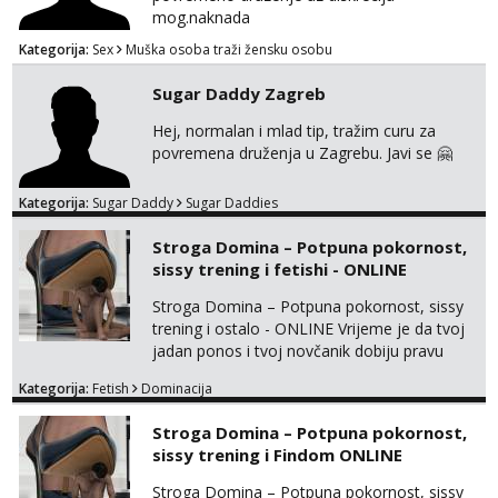
mog.naknada
Kategorija:
Sex
Muška osoba traži žensku osobu
Sugar Daddy Zagreb
Hej, normalan i mlad tip, tražim curu za
povremena druženja u Zagrebu. Javi se 🤗
Kategorija:
Sugar Daddy
Sugar Daddies
Stroga Domina – Potpuna pokornost,
sissy trening i fetishi - ONLINE
Stroga Domina – Potpuna pokornost, sissy
trening i ostalo - ONLINE Vrijeme je da tvoj
jadan ponos i tvoj novčanik dobiju pravu
svrhu. Inteligentna, hladna i beskompromisna
Kategorija:
Fetish
Dominacija
Domina preuzima potpunu kontrolu nad
tvojim umom i financijama. Zanimaju me
Stroga Domina – Potpuna pokornost,
isključivo ozbiljni, solventni i poslušni subovi
sissy trening i Findom ONLINE
koji žude za strogim zapovijedima, sissy
transformacijom (rublje, elegancija) i
Stroga Domina – Potpuna pokornost, sissy