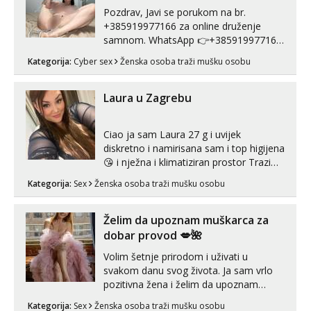
Pozdrav, Javi se porukom na br.
+385919977166 za online druženje
samnom. WhatsApp 👉+385919977166
Telegram 👉@enafriedrichkis Radim
Kategorija:
Cyber sex
Ženska osoba traži mušku osobu
videopozive s licem, solo i s partnerom,
kolegicama (Tina&Natali), razne
kombinacije halteri, haljine, štikle,
Laura u Zagrebu
samostojeće itd. Nudim svakakva videa
seksa, puš...
Ciao ja sam Laura 27 g i uvijek
diskretno i namirisana sam i top higijena
😘 i nježna i klimatiziran prostor Trazim
sex za nagradu Radim klasican sex
Kategorija:
Sex
Ženska osoba traži mušku osobu
Pusenje i gutanje sperme Erotsko rublje
imam uvijek Lizati me mozes i ljubiti po
tijelu Iskljucivo neradim analni !!! I
Želim da upoznam muškarca za
neljubim se Wha...
dobar provod 💋🌺
Volim šetnje prirodom i uživati u
svakom danu svog života. Ja sam vrlo
pozitivna žena i želim da upoznam
muškarca za dobar provod, naravno
Kategorija:
Sex
Ženska osoba traži mušku osobu