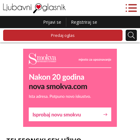
Prijavi se
Registriraj se
Predaj oglas
Liliana
Čekam tvoj poziv!
Tel:
064/677-677
- Kod: #69
tel:0,93€ - mob:1,12€ min