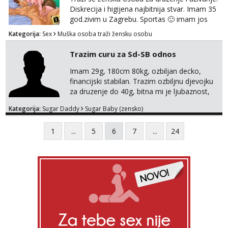
Diskrecija i higijena najbitnija stvar. Imam 35
god.zivim u Zagrebu. Sportas 🙂 imam jos
kondicije 🤣 Za sve informacije i dogovore na
Kategorija:
Sex
Muška osoba traži žensku osobu
mail I molim samo ozbiljne i zainteresirane
😉!! I molim takoder da se ne javljaju muski!!!
Trazim curu za Sd-SB odnos
Pozdrav
Imam 29g, 180cm 80kg, ozbiljan decko,
financijski stabilan. Trazim ozbiljnu djevojku
za druzenje do 40g, bitna mi je ljubaznost,
kemija, atraktivnost. Molim da mi se
Kategorija:
Sugar Daddy
Sugar Baby (zensko)
predstavis sa opisom i slikom, o nagradi
mozemo preko emaila pricat.
1
...
5
6
7
...
24