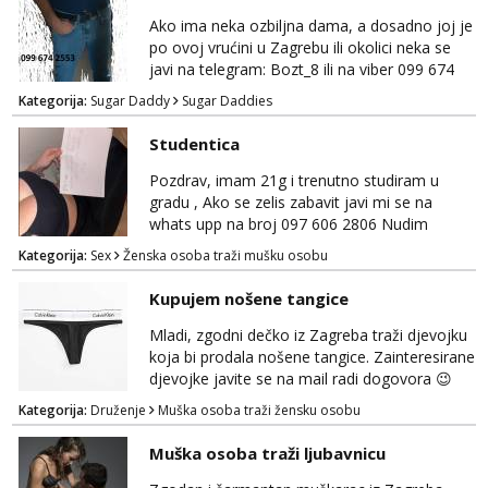
done susrete. Ako se nalaziš u ovome, javi
Ako ima neka ozbiljna dama, a dosadno joj je
mi se na WhatsApp sa nečime o sebi i tome
po ovoj vrućini u Zagrebu ili okolici neka se
što voliš seksualno za daljnji d...
javi na telegram: Bozt_8 ili na viber 099 674
2553.
Kategorija:
Sugar Daddy
Sugar Daddies
Studentica
Pozdrav, imam 21g i trenutno studiram u
gradu , Ako se zelis zabavit javi mi se na
whats upp na broj 097 606 2806 Nudim
razme vrste zabave uzivo i online
Kategorija:
Sex
Ženska osoba traži mušku osobu
Kupujem nošene tangice
Mladi, zgodni dečko iz Zagreba traži djevojku
koja bi prodala nošene tangice. Zainteresirane
djevojke javite se na mail radi dogovora 😉
Kategorija:
Druženje
Muška osoba traži žensku osobu
Muška osoba traži ljubavnicu