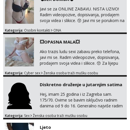
0045
Javi se za ONLINE ZABAVU. NISTA UZIVO!
Radim videopozive, dopisivanja, prodajem
svoja videa i slikice. 😚 Javi mi se porukom na
Whatsupp, Viber ili Telegram. +385 91 723
Kategorija:
Osobni kontakti
ONA
0045
💥OPASNA MALA💥
Ako trazis ludu sexi zabavu preko telefona,
javi mi se. Radim videopozive, dopisivanja,
prodajem svoja videa i slikice. 😚 Za lijepu
suradnju javi mi se porukom na Whatsupp,
Kategorija:
Cyber sex
Ženska osoba traži mušku osobu
Viber ili Telegram. +385 91 723 0045
Diskretno druženje u jutarnjim satima
Hej, imam 25 godina i iz Zagreba sam.
175/70. Ovime se bavim isključivo radnim
danima od 9 do 16. Generalno najviše radim
GFE, tako da ako voliš lagana, opuštena
Kategorija:
Sex
Ženska osoba traži mušku osobu
druženja u diskreciji, vjerovatno ćemo si
pasati. Preferiram dugoročna druženja
Ljeto
također, nisam zainteresirana za one and