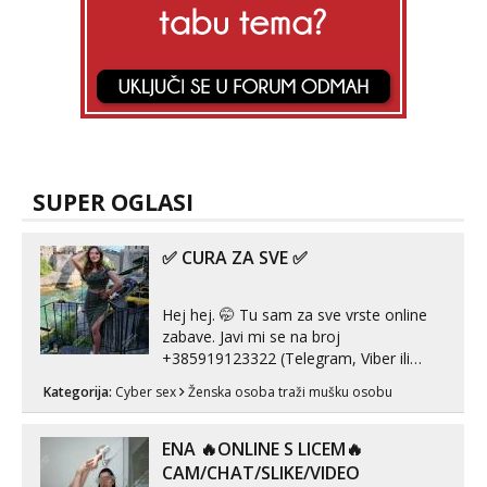
SUPER OGLASI
✅ CURA ZA SVE ✅
Hej hej. 🤭 Tu sam za sve vrste online
zabave. Javi mi se na broj
+385919123322 (Telegram, Viber ili
Whatsapp). 🤙 NE javljaj se na uzivo.
Kategorija:
Cyber sex
Ženska osoba traži mušku osobu
Hvala.
ENA 🔥ONLINE S LICEM🔥
CAM/CHAT/SLIKE/VIDEO