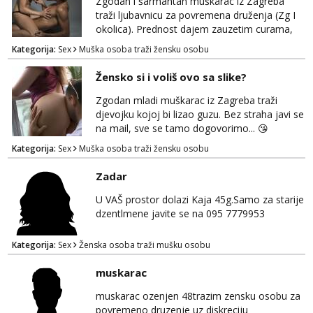
Zgodan i šarmantan muškarac iz Zagreba
traži ljubavnicu za povremena druženja (Zg I
okolica). Prednost dajem zauzetim curama,
jer vjerujem da im je diskrecija jako bitna kao
Kategorija:
Sex
Muška osoba traži žensku osobu
i meni. Javite se na mail gdje možemo
započeti razgovor... 💋
Žensko si i voliš ovo sa slike?
Zgodan mladi muškarac iz Zagreba traži
djevojku kojoj bi lizao guzu. Bez straha javi se
na mail, sve se tamo dogovorimo... 😘
Kategorija:
Sex
Muška osoba traži žensku osobu
Zadar
U VAŠ prostor dolazi Kaja 45g.Samo za starije
dzentlmene javite se na 095 7779953
Kategorija:
Sex
Ženska osoba traži mušku osobu
muskarac
muskarac ozenjen 48trazim zensku osobu za
povremeno druzenje uz diskreciju