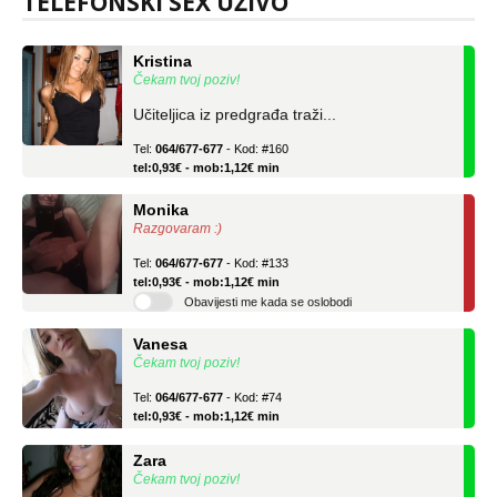
TELEFONSKI SEX UŽIVO
Kristina
Čekam tvoj poziv!
Učiteljica iz predgrađa traži...
Tel:
064/677-677
- Kod: #160
tel:0,93€ - mob:1,12€ min
Monika
Razgovaram :)
Tel:
064/677-677
- Kod: #133
tel:0,93€ - mob:1,12€ min
Obavijesti me kada se oslobodi
Vanesa
Čekam tvoj poziv!
Tel:
064/677-677
- Kod: #74
tel:0,93€ - mob:1,12€ min
Zara
Čekam tvoj poziv!
Tel:
064/677-677
- Kod: #123