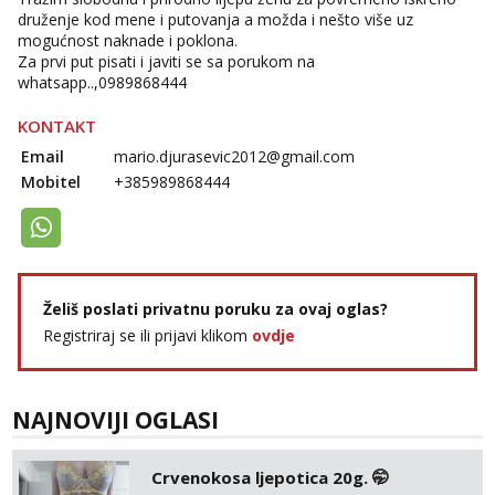
druženje kod mene i putovanja a možda i nešto više uz
mogućnost naknade i poklona.
Za prvi put pisati i javiti se sa porukom na
whatsapp..,0989868444
KONTAKT
Email
mario.djurasevic2012@gmail.com
Mobitel
+385989868444
Želiš poslati privatnu poruku za ovaj oglas?
Registriraj se ili prijavi klikom
ovdje
NAJNOVIJI OGLASI
Crvenokosa ljepotica 20g. 🤭