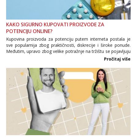
KAKO SIGURNO KUPOVATI PROIZVODE ZA
POTENCIJU ONLINE?
Kupovina proizvoda za potenciju putem interneta postala je
sve popularnija zbog praktičnosti, diskrecije i široke ponude.
Međutim, upravo zbog velike potražnje na tržištu se pojavljuju
i brojni krivotvoreni proizvodi, nepouzdane internetske
Pročitaj više
trgovine te proizvodi nepoznatog podrijetla. ...