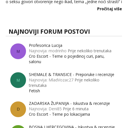
o seksu govori otvorenije nego ikad, tema „jedne noći strasti“ i
dalje izaziva burne rasprave. Što zapravo misle žene, a što
Pročitaj više
muškarci? Jesu...
NAJNOVIJI FORUM POSTOVI
Profesorica Lucija
Najnovija: modrinho
Prije nekoliko trenutaka
M
Cro Escort - Teme o pojedinoj curi, paru,
salonu
SHEMALE & TRANSICE - Preporuke i recenzije
Najnovija: MladVozac27
Prije nekoliko
M
trenutaka
Fetish
ZADARSKA ŽUPANIJA - Iskustva & recenzije
Najnovija: Deni85
Prije 6 minuta
D
Cro Escort - Teme po lokacijama
BOSNA I HERCEGOVINA - Iskustva & recenzije