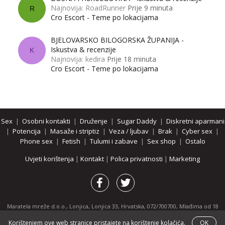
Najnovija: RoadRunner
Prije 9 minuta
R
Cro Escort - Teme po lokacijama
BJELOVARSKO BILOGORSKA ŽUPANIJA -
Iskustva & recenzije
K
Najnovija: kedira
Prije 18 minuta
Cro Escort - Teme po lokacijama
Sex
|
Osobni kontakti
|
Druženje
|
Sugar Daddy
|
Diskretni aparmani
|
Potencija
|
Masaže i striptiz
|
Veza / ljubav
|
Brak
|
Cyber sex
|
Phone sex
|
Fetish
|
Tulumi i zabave
|
Sex shop
|
Ostalo
Uvjeti korištenja
|
Kontakt
|
Polica privatnosti
|
Marketing
Maratela mreže d.o.o., Lonjica, Lonjica 33, Hrvatska, 072/700700, Mlađima od 18
godina zabranjeno je pregledavanje stranice i svih njenih dijelova.
Korištenjem ove web stranice pristajete na korištenje kolačića.
OK
Partnerski portali:
osobnikontakti.com
|
hotline.hr
|
ThePornDude.com