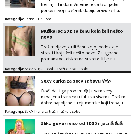
potpunim psiholo...
trening i Findom Vrijeme je da tvoj jadan
ponos i tvoj novčanik dobiju pravu svrhu.
Inteligentna, hladna i beskompromisna
Kategorija:
Fetish
FinDom
Domina preuzima potpunu kontrolu nad
tvojim umom i financijama. Zanimaju me
Muškarac 29g za ženu koja želi nešto
isključivo ozbiljni, solventni i poslušni subovi
novo
koji žude za strogim zapovijedima, sissy
transformacijom (rublje, elegancija) i
Tražim djevojku ili ženu kojoj nedostaje
potpunim psihološkim treni...
strasti i koja želi nešto novo. Za ugodno
poznanstvo, diskretne susrete ili ljetnu
avanturu. U dobroj sam formi vrlo izdržljiv i
Kategorija:
Sex
Muška osoba traži žensku osobu
uredan. Slobodna ili zauzeta, dobrodošla. Prvi
kontakt porukom whatsapp, viber ili SMS,
Sexy curka za secy zabavu 💦💦
kasnije može poziv. Sl. Brod moj prostor
Zagreb i ostatak Hrvatske mobilan !
Dođi da ti ga probam 👅 Ja sam sexy
𝗡𝗮𝗽𝗼𝗺𝗲𝗻𝗮 tražim samo žene...
napaljena transica u fullu sa sisama. Tražim
dobre napaljene strejt momke koji trebaju
diskretno pražnjenje kite. Samo za dobre
Kategorija:
Sex
Transica traži mušku osobu
frajere koji drže do sebe. Imaj neku sliku.
Pozivi i poruke bez slike - nema odgovora.
Slika govori vise od 1000 rijeci 💪💪💪
Pojebi me Poruke WhatsApp: 0998667649
Trazi se ženska osobu za druzenje i uzivanje.