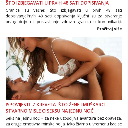
ŠTO IZBJEGAVATI U PRVIH 48 SATI DOPISIVANJA
Granice su važne: Što izbjegavati u prvih 48 sati
dopisivanjaPrvih 48 sati dopisivanja ključni su za stvaranje
prvog dojma i postavljanje zdravih granica u komunikaciji.
Važno je izbjeći prebrzo otkrivanje osobnih ili intimnih
Pročitaj više
informacija, jer nepoznata osoba još nije zaslužila to
povjerenje. Takođe...
ISPOVIJESTI IZ KREVETA: ŠTO ŽENE I MUŠKARCI
STVARNO MISLE O SEKSU NA JEDNU NOĆ
Seks na jednu noć – za neke uzbudljiva avantura bez obaveza,
za druge emotivna minska polja. Iako živimo u vremenu kad se