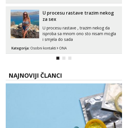
može i nešto više.💋🌺 Klikni na link
ispod i nadji me tamo, cekam te!
U procesu rastave trazim nekog
za sex
U procesu rastave , trazim nekog da
isproba sa mnom ono sto nisam mogla
i smjela do sada
Kategorija:
Osobni kontakti
ONA
NAJNOVIJI ČLANCI