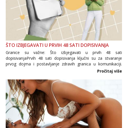
ŠTO IZBJEGAVATI U PRVIH 48 SATI DOPISIVANJA
Granice su važne: Što izbjegavati u prvih 48 sati
dopisivanjaPrvih 48 sati dopisivanja ključni su za stvaranje
prvog dojma i postavljanje zdravih granica u komunikaciji.
Važno je izbjeći prebrzo otkrivanje osobnih ili intimnih
Pročitaj više
informacija, jer nepoznata osoba još nije zaslužila to
povjerenje. Takođe...