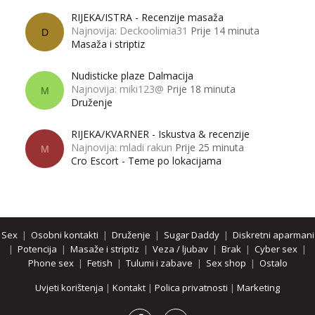
RIJEKA/ISTRA - Recenzije masaža
Najnovija: Deckoolimia31
Prije 14 minuta
D
Masaža i striptiz
Nudisticke plaze Dalmacija
Najnovija: miki123@
Prije 18 minuta
M
Druženje
RIJEKA/KVARNER - Iskustva & recenzije
Najnovija: mladi rakun
Prije 25 minuta
M
Cro Escort - Teme po lokacijama
Sex
|
Osobni kontakti
|
Druženje
|
Sugar Daddy
|
Diskretni aparmani
|
Potencija
|
Masaže i striptiz
|
Veza / ljubav
|
Brak
|
Cyber sex
|
Phone sex
|
Fetish
|
Tulumi i zabave
|
Sex shop
|
Ostalo
Uvjeti korištenja
|
Kontakt
|
Polica privatnosti
|
Marketing