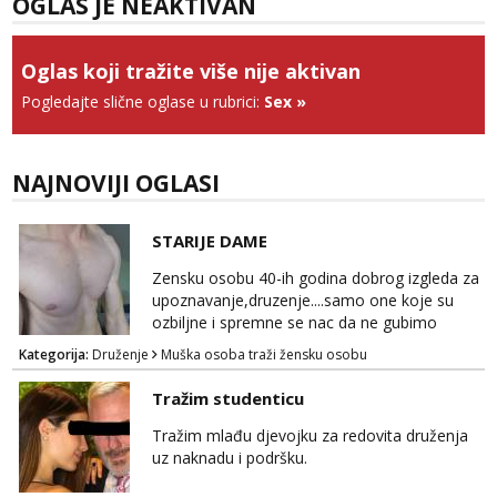
OGLAS JE NEAKTIVAN
Tel:
064/677-677
- Kod: #123
tel:0,93€ - mob:1,12€ min
Obavijesti me kada se oslobodi
Oglas koji tražite više nije aktivan
Anđela
Pogledajte slične oglase u rubrici:
Sex
»
Čekam tvoj poziv!
Tel:
064/677-677
- Kod: #142
tel:0,93€ - mob:1,12€ min
NAJNOVIJI OGLASI
STARIJE DAME
Zensku osobu 40-ih godina dobrog izgleda za
upoznavanje,druzenje....samo one koje su
ozbiljne i spremne se nac da ne gubimo
vrijeme!
Kategorija:
Druženje
Muška osoba traži žensku osobu
Tražim studenticu
Tražim mlađu djevojku za redovita druženja
uz naknadu i podršku.