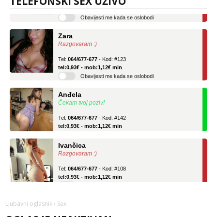
TELEFONSKI SEX UŽIVO
tel:0,93€ - mob:1,12€ min
Obavijesti me kada se oslobodi
Zara
Razgovaram :)
Tel:
064/677-677
- Kod: #123
tel:0,93€ - mob:1,12€ min
Obavijesti me kada se oslobodi
Anđela
Čekam tvoj poziv!
Tel:
064/677-677
- Kod: #142
tel:0,93€ - mob:1,12€ min
Ivančica
Razgovaram :)
Tel:
064/677-677
- Kod: #108
tel:0,93€ - mob:1,12€ min
Obavijesti me kada se oslobodi
Zara
Ljubavni oglasnik
› Sex
Razgovaram :)