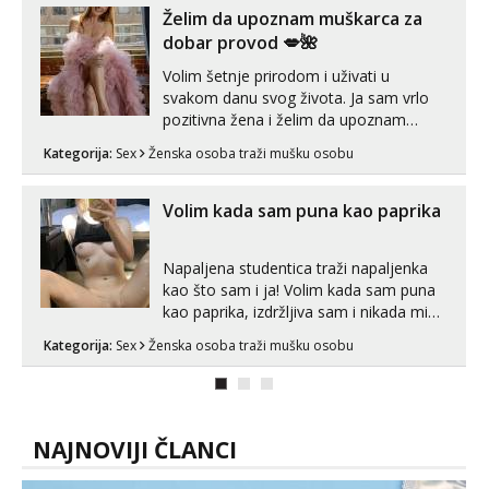
Želim da upoznam muškarca za
dobar provod 💋🌺
Volim šetnje prirodom i uživati u
svakom danu svog života. Ja sam vrlo
pozitivna žena i želim da upoznam
muškarca za dobar provod, naravno
Kategorija:
Sex
Ženska osoba traži mušku osobu
može i nešto više.💋🌺 Klikni na link
ispod i nadji me tamo, cekam te!
Volim kada sam puna kao paprika
Napaljena studentica traži napaljenka
kao što sam i ja! Volim kada sam puna
kao paprika, izdržljiva sam i nikada mi
nije dosta seksa. Volim grubi seks i više
Kategorija:
Sex
Ženska osoba traži mušku osobu
puta dnevno bilo kad i bilo gdje zato se
javi što prije da me isprobaš Klikni na
link ispod i nadji me tamo, cekam te!
NAJNOVIJI ČLANCI