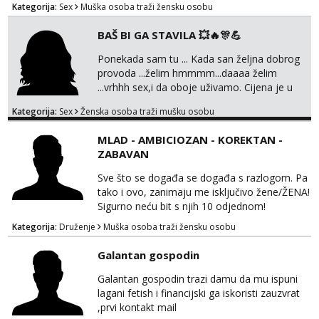
Kategorija:
Sex
Muška osoba traži žensku osobu
BAŠ BI GA STAVILA 💥🔥🎊💪
Ponekada sam tu ... Kada san željna dobrog
provoda ...želim hmmmm...daaaa želim
...vrhhh sex,i da oboje uživamo. Cijena je u
skladu sa time . TVOJ PROSTOR U ZAGREBU
Kategorija:
Sex
Ženska osoba traži mušku osobu
Procjeni jesi li ti taj .?! Ja bi jednog ali
kvalitetnog. Prirodne veće grudi i prcasta
MLAD - AMBICIOZAN - KOREKTAN -
guza ... Javi se 🔥Samo na mail.
ZABAVAN
Sve što se događa se događa s razlogom. Pa
tako i ovo, zanimaju me isključivo žene/ŽENA!
Sigurno neću bit s njih 10 odjednom!
Kategorija:
Druženje
Muška osoba traži žensku osobu
Galantan gospodin
Galantan gospodin trazi damu da mu ispuni
lagani fetish i financijski ga iskoristi zauzvrat
,prvi kontakt mail