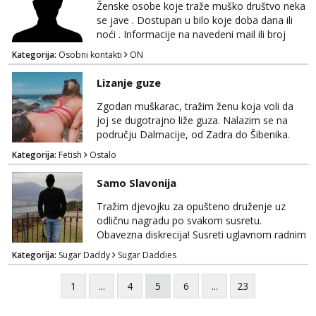
poslije masaže, nalazim se u centru grada. 🚫
Ženske osobe koje traže muško društvo neka
NE POZIVI ,❌️ NE SEXCAM, ❌️NE
se jave . Dostupan u bilo koje doba dana ili
SEXCHATTING🚫...
noći . Informacije na navedeni mail ili broj
mobitela.
Kategorija:
Osobni kontakti
ON
Lizanje guze
Zgodan muškarac, tražim ženu koja voli da
joj se dugotrajno liže guza. Nalazim se na
području Dalmacije, od Zadra do Šibenika.
Kategorija:
Fetish
Ostalo
Samo Slavonija
Tražim djevojku za opušteno druženje uz
odličnu nagradu po svakom susretu.
Obavezna diskrecija! Susreti uglavnom radnim
danima tijekom dana ali nije uvjet. Samo
Kategorija:
Sugar Daddy
Sugar Daddies
Slavonija. osmarios984@gmail.com
1
...
4
5
6
...
23