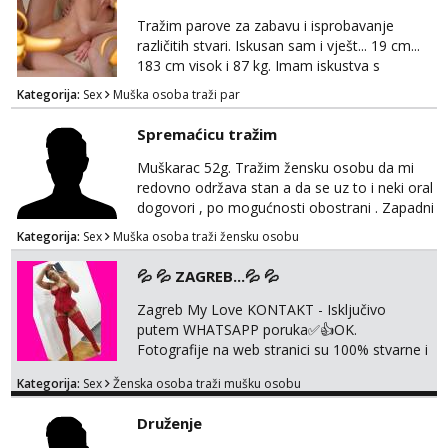
ostale cemo lako. Zagreb.
Tražim parove za zabavu i isprobavanje
različitih stvari. Iskusan sam i vješt... 19 cm...
183 cm visok i 87 kg. Imam iskustva s
parovima, potpuno sam zdrava i njegovana, a
Kategorija:
Sex
Muška osoba traži par
privatnost je apsolutno najvažnija. Ozbiljni
parovi mogu me kontaktirati putem
Spremaćicu tražim
WhatsAppa ili Vibera. Samo ozbiljni parovi
trebaju slati poruke ili zvati. Blokiram one koji
Muškarac 52g. Tražim žensku osobu da mi
nisu ozbiljni.
redovno održava stan a da se uz to i neki oral
dogovori , po mogućnosti obostrani . Zapadni
dio Zagreba .Javiti se prvo porukom na
Kategorija:
Sex
Muška osoba traži žensku osobu
WhatsApp 0958634499
💦 💦 ZAGREB...💦 💦
Zagreb My Love KONTAKT - Isključivo
putem WHATSAPP poruka✅️👍OK.
Fotografije na web stranici su 100% stvarne i
moje. ❤️ 🥰 stariji gospoda su također
Kategorija:
Sex
Ženska osoba traži mušku osobu
dobrodošli! Ali informacije ću vam poslati
samo putem WhatsAppa. ❗️❗️❗️ Samo u mom
Druženje
stanu; čista kupaonica i ručnici za vas prije ili