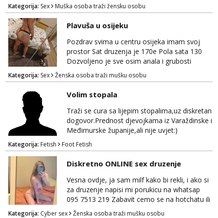
Kategorija:
Sex
Muška osoba traži žensku osobu
Plavuša u osijeku
Pozdrav svima u centru osijeka imam svoj
prostor Sat druzenja je 170e Pola sata 130
Dozvoljeno je sve osim anala i grubosti
Prodajem i svoja videa ako nekog zanima Za
Kategorija:
Sex
Ženska osoba traži mušku osobu
dogovor javite se na wocap 0919282417
Volim stopala
Traži se cura sa lijepim stopalima,uz diskretan
dogovor.Prednost djevojkama iz Varaždinske i
Međimurske županije,ali nije uvjet:)
Kategorija:
Fetish
Foot Fetish
Diskretno ONLINE sex druzenje
Vesna ovdje, ja sam milf kako bi rekli, i ako si
za druzenje napisi mi porukicu na whatsap
095 7513 219 Zabavit cemo se na hotchatu ili
videopozivu a saljem i gacice i gole slikice :)
Kategorija:
Cyber sex
Ženska osoba traži mušku osobu