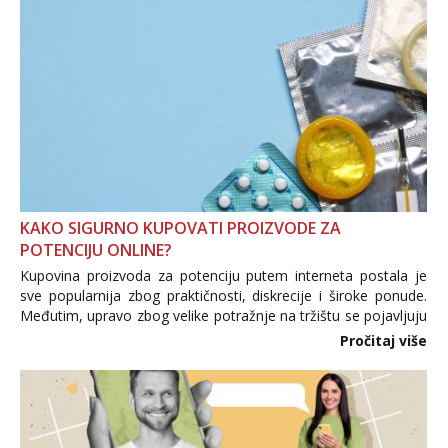
KAKO SIGURNO KUPOVATI PROIZVODE ZA
POTENCIJU ONLINE?
Kupovina proizvoda za potenciju putem interneta postala je
sve popularnija zbog praktičnosti, diskrecije i široke ponude.
Međutim, upravo zbog velike potražnje na tržištu se pojavljuju
i brojni krivotvoreni proizvodi, nepouzdane internetske
Pročitaj više
trgovine te proizvodi nepoznatog podrijetla. ...