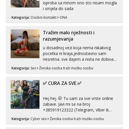
isproba sa mnom ono sto nisam mogla
i smjela do sada
Kategorija:
Osobni kontakti
ONA
Tražim malo nježnosti i
razumjevanja
u dosadnoj vezi koja nema nikakvog
pocetka ni kraja,jednostavno sam
nesretna. sve dajem a nista ne dobivam
za uzvrat.trazim muskarca koji ce
Kategorija:
Sex
Ženska osoba traži mušku osobu
zadovoljiti moje potrebe,ne trazim puno
samo malo njeznosti i razumjevanja.
volim njezan seks i njezne poljupce po
✅ CURA ZA SVE ✅
tijelu koji me jako pale,obozavam kad
muskar...
Hej hej. 🤭 Tu sam za sve vrste online
zabave. Javi mi se na broj
+385919123322 (Telegram, Viber ili
Whatsapp). 🤙 NE javljaj se na uzivo.
Kategorija:
Cyber sex
Ženska osoba traži mušku osobu
Hvala.