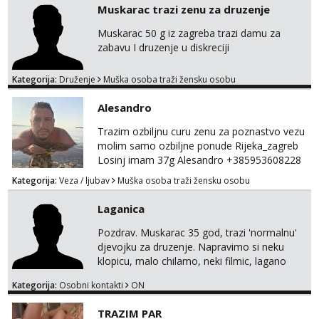
Muskarac trazi zenu za druzenje
termin. P.S. tražit ćeš me još 🫠💦
Muskarac 50 g iz zagreba trazi damu za
zabavu I druzenje u diskreciji
Kategorija:
Druženje
Muška osoba traži žensku osobu
Alesandro
Trazim ozbiljnu curu zenu za poznastvo vezu
molim samo ozbiljne ponude Rijeka_zagreb
Losinj imam 37g Alesandro +385953608228
💪💪
Kategorija:
Veza / ljubav
Muška osoba traži žensku osobu
Laganica
Pozdrav. Muskarac 35 god, trazi 'normalnu'
djevojku za druzenje. Napravimo si neku
klopicu, malo chilamo, neki filmic, lagano
upoznavanje, bez obaveza. Izgled mi nije
Kategorija:
Osobni kontakti
ON
pretjerano bitan koliko iznutra. Bucke se
slobodno jave jer sam i sam takav. Medo
TRAZIM PAR
brundo xD Budi pristojna i dobra, za sve