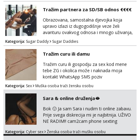
NE UZIVO!
Tražim partnera za SD/SB odnos €€€€
Obrazovana, samostalna djevojka koja
upravo izlazi iz dugogodišnje veze želi
avanturu ovakvog odnosa i mnogo uživanja,
poklona, pažnje i putovanja. Moguća i
Kategorija:
Sugar Daddy
Sugar Daddies
poslovna saradnja ako nam se interesi
poklapaju. Mnogo senzualnosti i lijepe
Tražim curu ili damu
energije. Javite mi se sa opisom što opširnijim
jer od toga ovisi da li ću odgovoriti. Isključivo
Tražim curu ili gospodju za sex kod mene
tražim nekoga za duži vremenski period.
tebe ZG i okolica može i naknada moja
Naravno njegovanog i galantn...
kontakt WhatsApp SMS poziv
Kategorija:
Sex
Muška osoba traži žensku osobu
Sara & online druženja🫦
Bok 🙂 Ja sam Sara i nudim ti online zabavu.
Prije svega diskrecija mi je najbitnija. UŽIVO
NE RADIM!! cam2cam phone sexting
squirting anal slike i videa razne igrice s
Kategorija:
Cyber sex
Ženska osoba traži mušku osobu
partnerom ili partnericom te naši porno
uradci. Javi se porukom na wapp i zakaži svoj