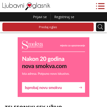
Prijavi se
Registriraj se
Predaj oglas
Ivančica
Razgovaram :)
Tel:
064/677-677
- Kod: #108