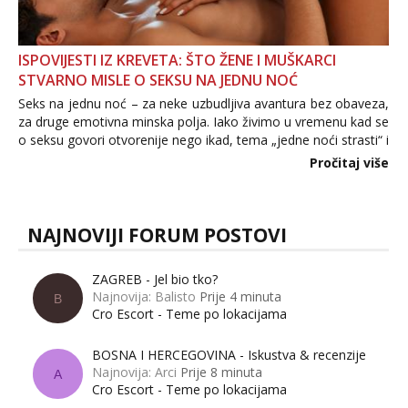
ISPOVIJESTI IZ KREVETA: ŠTO ŽENE I MUŠKARCI
STVARNO MISLE O SEKSU NA JEDNU NOĆ
Seks na jednu noć – za neke uzbudljiva avantura bez obaveza,
za druge emotivna minska polja. Iako živimo u vremenu kad se
o seksu govori otvorenije nego ikad, tema „jedne noći strasti“ i
dalje izaziva burne rasprave. Što zapravo misle žene, a što
Pročitaj više
muškarci? Jesu...
NAJNOVIJI FORUM POSTOVI
ZAGREB - Jel bio tko?
Najnovija: Balisto
Prije 4 minuta
B
Cro Escort - Teme po lokacijama
BOSNA I HERCEGOVINA - Iskustva & recenzije
Najnovija: Arci
Prije 8 minuta
A
Cro Escort - Teme po lokacijama