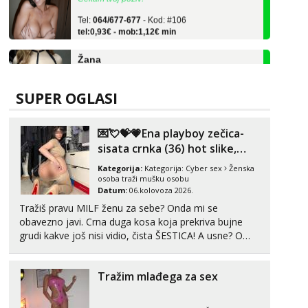
Tel:
064/677-677
- Kod: #106
tel:0,93€ - mob:1,12€ min
Žana
Čekam tvoj poziv!
Tel:
064/677-677
- Kod: #135
tel:0,93€ - mob:1,12€ min
SUPER OGLASI
Lili
Čekam tvoj poziv!
💌💘💝💗Ena playboy zečica-
sisata crnka (36) hot slike,
Tel:
064/677-677
- Kod: #128
videa i c2c💗
tel:0,93€ - mob:1,12€ min
Kategorija:
Kategorija:
Cyber sex
Ženska
osoba traži mušku osobu
Datum:
06.kolovoza 2026.
Zara
Čekam tvoj poziv!
Tražiš pravu MILF ženu za sebe? Onda mi se
obavezno javi. Crna duga kosa koja prekriva bujne
Tel:
064/677-677
- Kod: #123
grudi kakve još nisi vidio, čista ŠESTICA! A usne? O
tel:0,93€ - mob:1,12€ min
usnama bolje da ni ne pričam. Prave pune usne koje
će ti se urezati u pamćenje, jer vjeruj mi, takve još
Anđela
Tražim mlađega za sex
Čekam tvoj poziv!
nisi vidio. Uvijek sam spremna za ONLOINE zabavu...
Tel:
064/677-677
- Kod: #142
tel:0,93€ - mob:1,12€ min