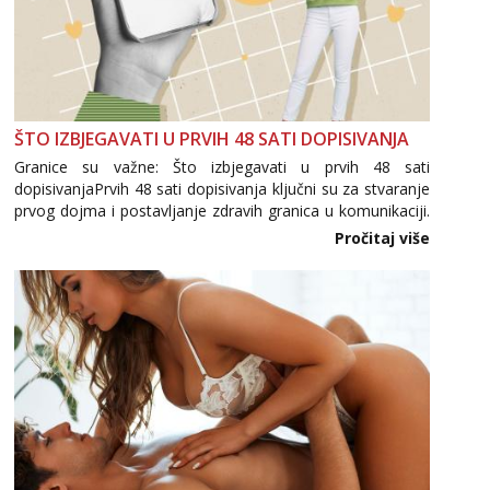
ŠTO IZBJEGAVATI U PRVIH 48 SATI DOPISIVANJA
Granice su važne: Što izbjegavati u prvih 48 sati
dopisivanjaPrvih 48 sati dopisivanja ključni su za stvaranje
prvog dojma i postavljanje zdravih granica u komunikaciji.
Važno je izbjeći prebrzo otkrivanje osobnih ili intimnih
Pročitaj više
informacija, jer nepoznata osoba još nije zaslužila to
povjerenje. Takođe...