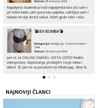
Datum:
08.kolovoza 2026.
Obavijesti me kada se oslobodi
Napaljena studentica traži napaljenka kao što sam i
Alisa
ja! Volim kada sam puna kao paprika, izdržljiva sam i
Čekam tvoj poziv!
nikada mi nije dosta seksa. Volim grubi seks i više
puta dnevno bilo kad i bilo gdje zato se javi što prije
Tel:
064/677-677
- Kod: #106
da me isprobaš Klikni na link ispod i nadji me tamo,
tel:0,93€ - mob:1,12€ min
💣SEX BOMBA💣
cekam te!
Žana
Čekam tvoj poziv!
Kategorija:
Kategorija:
Osobni kontakti
ONA
Tel:
064/677-677
- Kod: #135
Datum:
03.kolovoza 2026.
tel:0,93€ - mob:1,12€ min
Javi se za ONLINE ZABAVU. NISTA UZIVO! Radim
Lili
videopozive, dopisivanja, prodajem svoja videa i
Čekam tvoj poziv!
slikice. 😚 Javi mi se porukom na Whatsupp, Viber ili
Telegram. +385 91 723 0045
Tel:
064/677-677
- Kod: #128
tel:0,93€ - mob:1,12€ min
Zara
NAJNOVIJI ČLANCI
Čekam tvoj poziv!
Tel:
064/677-677
- Kod: #123
tel:0,93€ - mob:1,12€ min