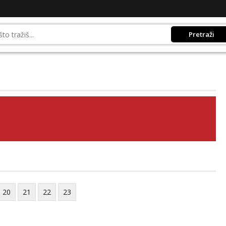
Pretraži
20
21
22
23