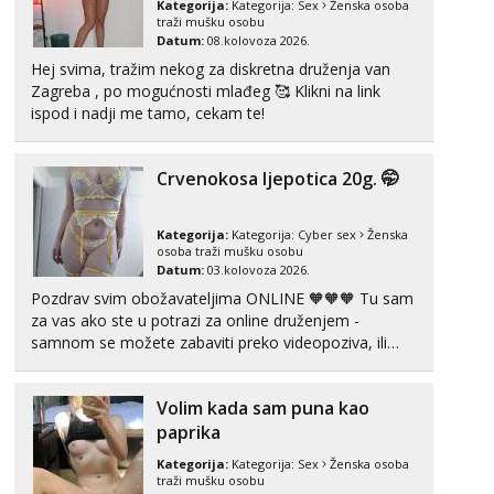
Kategorija:
Kategorija:
Sex
Ženska osoba
traži mušku osobu
Datum:
08.kolovoza 2026.
Liliana
Razgovaram :)
Hej svima, tražim nekog za diskretna druženja van
Zagreba , po mogućnosti mlađeg 🥰 Klikni na link
Tel:
064/677-677
- Kod: #69
ispod i nadji me tamo, cekam te!
tel:0,93€ - mob:1,12€ min
Obavijesti me kada se oslobodi
Crvenokosa ljepotica 20g. 🤭
Maja
Čekam tvoj poziv!
Tel:
064/677-677
- Kod: #04
Kategorija:
Kategorija:
Cyber sex
Ženska
tel:0,93€ - mob:1,12€ min
osoba traži mušku osobu
Datum:
03.kolovoza 2026.
Snježana
Pozdrav svim obožavateljima ONLINE 🧡🧡🧡 Tu sam
Čekam tvoj poziv!
za vas ako ste u potrazi za online druženjem -
samnom se možete zabaviti preko videopoziva, ili
Tel:
064/677-677
- Kod: #119
ako vam nisam dovoljna radim i u paru i trojci s
tel:0,93€ - mob:1,12€ min
kolegicama, svaka je drugačija 😉 Radim i vruća
Volim kada sam puna kao
tipkanja uz slike i hot line pozive. Za vas sam
Biljana
Razgovaram :)
pripremila ...
paprika
Tel:
064/677-677
- Kod: #132
Kategorija:
Kategorija:
Sex
Ženska osoba
traži mušku osobu
tel:0,93€ - mob:1,12€ min