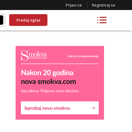
Prijavi se
Registriraj se
Predaj oglas
Liliana
Razgovaram :)