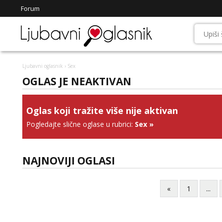
Forum
Ljubavni oglasnik
› Sex
OGLAS JE NEAKTIVAN
Oglas koji tražite više nije aktivan
Pogledajte slične oglase u rubrici:
Sex
»
NAJNOVIJI OGLASI
«
1
...