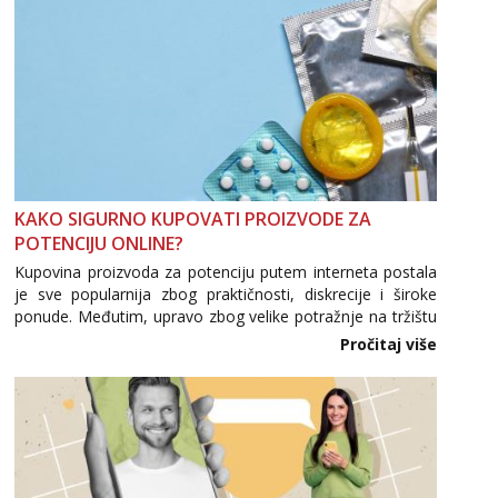
Anđela
Čekam tvoj poziv!
Tel:
064/677-677
- Kod: #142
tel:0,93€ - mob:1,12€ min
KAKO SIGURNO KUPOVATI PROIZVODE ZA
POTENCIJU ONLINE?
Kupovina proizvoda za potenciju putem interneta postala
je sve popularnija zbog praktičnosti, diskrecije i široke
ponude. Međutim, upravo zbog velike potražnje na tržištu
se pojavljuju i brojni krivotvoreni proizvodi, nepouzdane
Pročitaj više
internetske trgovine te proizvodi nepoznatog podrijetla. ...