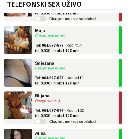
TELEFONSKI SEX UŽIVO
Tel:
064/677-677
- Kod: #69
tel:0,93€ - mob:1,12€ min
Obavijesti me kada se oslobodi
Maja
Čekam tvoj poziv!
Tel:
064/677-677
- Kod: #04
tel:0,93€ - mob:1,12€ min
Snježana
Čekam tvoj poziv!
Tel:
064/677-677
- Kod: #119
tel:0,93€ - mob:1,12€ min
Biljana
Razgovaram :)
Tel:
064/677-677
- Kod: #132
tel:0,93€ - mob:1,12€ min
Obavijesti me kada se oslobodi
Alisa
Čekam tvoj poziv!