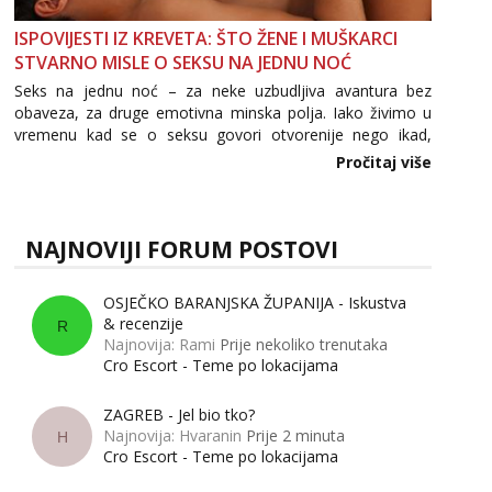
ISPOVIJESTI IZ KREVETA: ŠTO ŽENE I MUŠKARCI
STVARNO MISLE O SEKSU NA JEDNU NOĆ
Seks na jednu noć – za neke uzbudljiva avantura bez
obaveza, za druge emotivna minska polja. Iako živimo u
vremenu kad se o seksu govori otvorenije nego ikad,
tema „jedne noći strasti“ i dalje izaziva burne rasprave. Što
Pročitaj više
zapravo misle žene, a što muškarci? Jesu...
NAJNOVIJI FORUM POSTOVI
OSJEČKO BARANJSKA ŽUPANIJA - Iskustva
& recenzije
R
Najnovija: Rami
Prije nekoliko trenutaka
Cro Escort - Teme po lokacijama
ZAGREB - Jel bio tko?
Najnovija: Hvaranin
Prije 2 minuta
H
Cro Escort - Teme po lokacijama