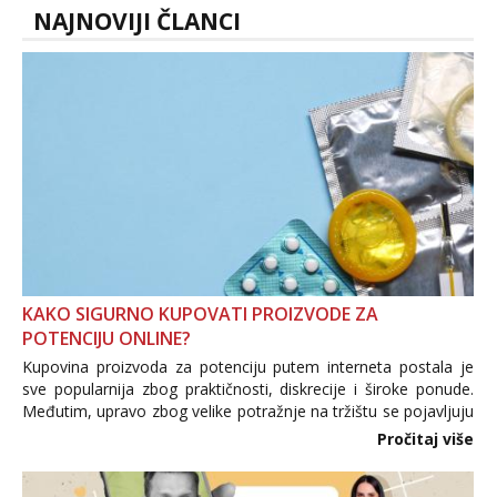
NAJNOVIJI ČLANCI
KAKO SIGURNO KUPOVATI PROIZVODE ZA
POTENCIJU ONLINE?
Kupovina proizvoda za potenciju putem interneta postala je
sve popularnija zbog praktičnosti, diskrecije i široke ponude.
Međutim, upravo zbog velike potražnje na tržištu se pojavljuju
i brojni krivotvoreni proizvodi, nepouzdane internetske
Pročitaj više
trgovine te proizvodi nepoznatog podrijetla. ...