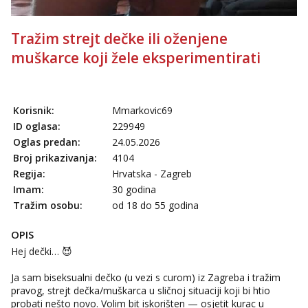
Tražim strejt dečke ili oženjene
muškarce koji žele eksperimentirati
Korisnik:
Mmarkovic69
ID oglasa:
229949
Oglas predan:
24.05.2026
Broj prikazivanja:
4104
Regija:
Hrvatska - Zagreb
Imam:
30 godina
Tražim osobu:
od 18 do 55 godina
OPIS
Hej dečki… 😈
Ja sam biseksualni dečko (u vezi s curom) iz Zagreba i tražim
pravog, strejt dečka/muškarca u sličnoj situaciji koji bi htio
probati nešto novo. Volim bit iskorišten — osjetit kurac u