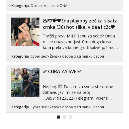
Kategorija:
Osobni kontakti
ONA
💌💘💝💗Ena playboy zečica-sisata
crnka (36) hot slike, videa i c2c💗
Tražiš pravu MILF ženu za sebe? Onda
mi se obavezno javi. Crna duga kosa
koja prekriva bujne grudi kakve još nisi
vidio, čista ŠESTICA! A usne? O usnama
Kategorija:
Cyber sex
Ženska osoba traži mušku osobu
bolje da ni ne pričam. Prave pune usne
koje će ti se urezati u pamćenje, jer
vjeruj mi, takve još nisi vidio. Uvijek sam
✅ CURA ZA SVE ✅
spremna za ONLOINE zabavu...
Hej hej. 🤭 Tu sam za sve vrste online
zabave. Javi mi se na broj
+385919123322 (Telegram, Viber ili
Whatsapp). 🤙 NE javljaj se na uzivo.
Kategorija:
Cyber sex
Ženska osoba traži mušku osobu
Hvala.