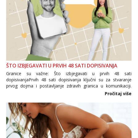
ŠTO IZBJEGAVATI U PRVIH 48 SATI DOPISIVANJA
Granice su važne: Što izbjegavati u prvih 48 sati
dopisivanjaPrvih 48 sati dopisivanja ključni su za stvaranje
prvog dojma i postavljanje zdravih granica u komunikaciji.
Važno je izbjeći prebrzo otkrivanje osobnih ili intimnih
Pročitaj više
informacija, jer nepoznata osoba još nije zaslužila to
povjerenje. Takođe...