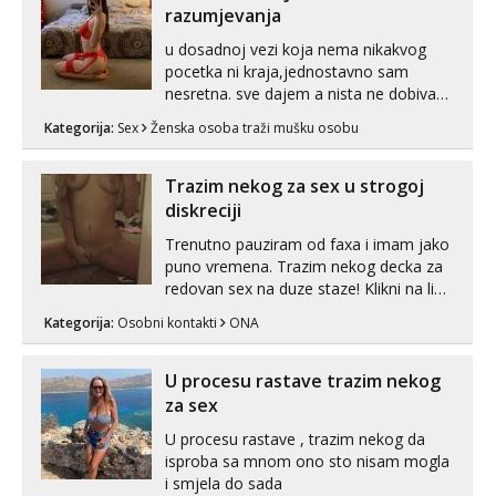
razumjevanja
u dosadnoj vezi koja nema nikakvog
pocetka ni kraja,jednostavno sam
nesretna. sve dajem a nista ne dobivam
za uzvrat.trazim muskarca koji ce
Kategorija:
Sex
Ženska osoba traži mušku osobu
zadovoljiti moje potrebe,ne trazim puno
samo malo njeznosti i razumjevanja.
volim njezan seks i njezne poljupce po
Trazim nekog za sex u strogoj
tijelu koji me jako pale,obozavam kad
diskreciji
muskar...
Trenutno pauziram od faxa i imam jako
puno vremena. Trazim nekog decka za
redovan sex na duze staze! Klikni na link
ispod i nadji me tamo, cekam te!
Kategorija:
Osobni kontakti
ONA
U procesu rastave trazim nekog
za sex
U procesu rastave , trazim nekog da
isproba sa mnom ono sto nisam mogla
i smjela do sada