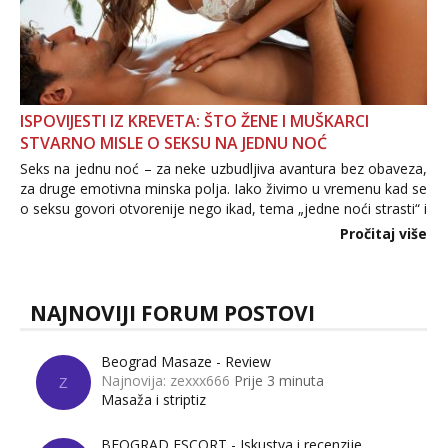
ISPOVIJESTI IZ KREVETA: ŠTO ŽENE I MUŠKARCI
STVARNO MISLE O SEKSU NA JEDNU NOĆ
Seks na jednu noć – za neke uzbudljiva avantura bez obaveza,
za druge emotivna minska polja. Iako živimo u vremenu kad se
o seksu govori otvorenije nego ikad, tema „jedne noći strasti“ i
dalje izaziva burne rasprave. Što zapravo misle žene, a što
Pročitaj više
muškarci? Jesu...
NAJNOVIJI FORUM POSTOVI
Beograd Masaze - Review
Najnovija: zexxx666
Prije 3 minuta
Z
Masaža i striptiz
BEOGRAD ESCORT - Iskustva i recenzije