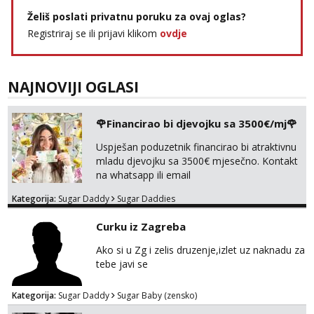
Želiš poslati privatnu poruku za ovaj oglas?
Registriraj se ili prijavi klikom
ovdje
NAJNOVIJI OGLASI
🌹Financirao bi djevojku sa 3500€/mj🌹
Uspješan poduzetnik financirao bi atraktivnu
mladu djevojku sa 3500€ mjesečno. Kontakt
na whatsapp ili email
Kategorija:
Sugar Daddy
Sugar Daddies
Curku iz Zagreba
Ako si u Zg i zelis druzenje,izlet uz naknadu za
tebe javi se
Kategorija:
Sugar Daddy
Sugar Baby (zensko)