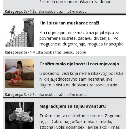
želim da upoznam muškarca za dobar
provod, naravno može i nešto više.💋🌺 Klikni
Kategorija:
Sex
Ženska osoba traži mušku osobu
na link ispod i nadji me tamo, cekam te!
Fin i situiran muskarac traži
Fin i utjecajan muskarac trazi prijateljicu za
povremene susrete, zabavu, druzenja... Po
mogucnosti dugotrajnije, moguca financijska
potpora!
Kategorija:
Sex
Muška osoba traži žensku osobu
Tražim malo nježnosti i razumjevanja
u dosadnoj vezi koja nema nikakvog pocetka
ni kraja,jednostavno sam nesretna. sve
dajem a nista ne dobivam za uzvrat.trazim
muskarca koji ce zadovoljiti moje potrebe,ne
Kategorija:
Sex
Ženska osoba traži mušku osobu
trazim puno samo malo njeznosti i
razumjevanja. volim njezan seks i njezne
Nagrađujem za tajnu avanturu
poljupce po tijelu koji me jako
pale,obozavam kad muskarac preuzme
Tražim curu za diskretne susrete u Zagrebu i
kontrolu . javi se :) Klikni na link ispod i nadji
regiji. Dobro nagrađujem ako si mlada,
me tamo, cekam te!
zgodna i voliš dobar sex. Javi se ako: - imaš