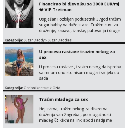
Financirao bi djevojku sa 3000 EUR/mj
❤️ VIP Tretman
Uspješan i ozbiljan poduzetnik 37god tražim
sugar babby na duže staze. Tražim curu za
druženje, zabavu, izlaske, putovanja i druge
lijepe stvari na obostranu korist. Ako si
Kategorija:
Sugar Daddy
Sugar Daddies
otvorena, komunikativna, zgodna i atraktivna
javi se na moj email:
U procesu rastave trazim nekog za
markodalic37@gmail.com
sex
U procesu rastave , trazim nekog da isproba
sa mnom ono sto nisam mogla i smjela do
sada
Kategorija:
Osobni kontakti
ONA
Tražim mlađega za sex
Hej svima, tražim nekog za diskretna
druženja van Zagreba , po mogućnosti
mlađeg 🥰 Klikni na link ispod i nadji me
tamo, cekam te!