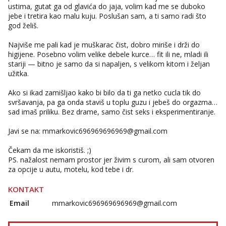
ustima, gutat ga od glavića do jaja, volim kad me se duboko
jebe i tretira kao malu kuju. Poslušan sam, a ti samo radi što
god želiš.
Najviše me pali kad je muškarac čist, dobro miriše i drži do
higijene. Posebno volim velike debele kurce… fit ili ne, mladi ili
stariji — bitno je samo da si napaljen, s velikom kitom i željan
užitka.
Ako si ikad zamišljao kako bi bilo da ti ga netko cucla tik do
svršavanja, pa ga onda staviš u toplu guzu i jebeš do orgazma…
sad imaš priliku. Bez drame, samo čist seks i eksperimentiranje.
Javi se na: mmarkovic696969696969@gmail.com
Čekam da me iskoristiš. ;)
PS. nažalost nemam prostor jer živim s curom, ali sam otvoren
za opcije u autu, motelu, kod tebe i dr.
KONTAKT
Email
mmarkovic696969696969@gmail.com