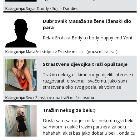
do 25 godina - imaš do 65 kg - imaš dugu
Kategorija:
Sugar Daddy
Sugar Daddies
kosu - se dobro ljubiš - si fleksibilna s
vremenom (jer ga nemam previše) i
Dubrovnik Masaža za žene i ženski dio
dostupna radnim danom (vikendi i noći su za
para
obitelj) - vodiš brigu o zdravlju i koristiš
zaštitu Ne javljajte se: - debele - frajeri i
Relax Erotska Body to body Happy end Yoni
paro...
Kategorija:
Masaže i striptiz
Erotske masaze (pruza muskarac)
Strastvena djevojka traži opuštanje
Tražim nekoga s kime mogu dijeliti interese i
razgovarati o svemu i svačemu. Jako sam
strastvena oko svog posla, ali volim se
opustiti i provesti vrijeme s prijateljima.
Kategorija:
Sex
Ženska osoba traži mušku osobu
Voljela bi naci nekoga pa da se nemoram
samo s prijateljima opustati ;) Klikni na link
Tražim nekog za belu:)
ispod i nadji me tamo, cekam te!
Dosla sam samo jer mi fali neko da igra belu
sa mnom :) dakle trazim partnera za belu
hahahah, ak si bas jako dobar u beli , onda cu
razmislit za dalje Klikni na link ispod i nadji me