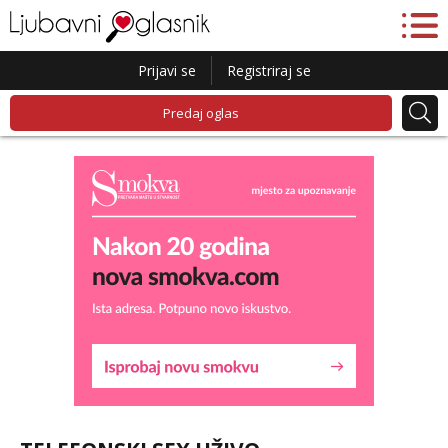
Prijavi se
Registriraj se
Predaj oglas
Snježana
Razgovaram :)
Tel:
064/677-677
- Kod: #119
tel:0,93€ - mob:1,12€ min