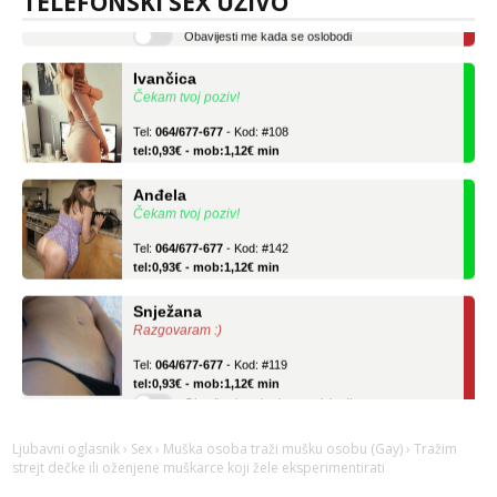
TELEFONSKI SEX UŽIVO
Obavijesti me kada se oslobodi
Ivančica
Čekam tvoj poziv!
Tel:
064/677-677
- Kod: #108
tel:0,93€ - mob:1,12€ min
Anđela
Čekam tvoj poziv!
Tel:
064/677-677
- Kod: #142
tel:0,93€ - mob:1,12€ min
Snježana
Razgovaram :)
Tel:
064/677-677
- Kod: #119
tel:0,93€ - mob:1,12€ min
Obavijesti me kada se oslobodi
Ivančica
Čekam tvoj poziv!
Ljubavni oglasnik
›
Sex
›
Muška osoba traži mušku osobu (Gay)
› Tražim
strejt dečke ili oženjene muškarce koji žele eksperimentirati
Tel:
064/677-677
- Kod: #108