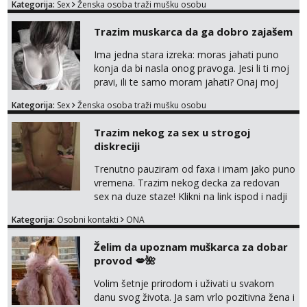
Kategorija:
Sex
Ženska osoba traži mušku osobu
Trazim muskarca da ga dobro zajašem
Ima jedna stara izreka: moras jahati puno
konja da bi nasla onog pravoga. Jesi li ti moj
pravi, ili te samo moram jahati? Onaj moj
bivsi je bio samo konj hahahahah Klikni niže
Kategorija:
Sex
Ženska osoba traži mušku osobu
na sexdater link i javi mi se tamo....
Trazim nekog za sex u strogoj
diskreciji
Trenutno pauziram od faxa i imam jako puno
vremena. Trazim nekog decka za redovan
sex na duze staze! Klikni na link ispod i nadji
me tamo, cekam te!
Kategorija:
Osobni kontakti
ONA
Želim da upoznam muškarca za dobar
provod 💋🌺
Volim šetnje prirodom i uživati u svakom
danu svog života. Ja sam vrlo pozitivna žena i