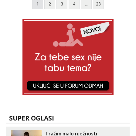
1
2
3
4
...
23
SUPER OGLASI
Tražim malo nježnosti i