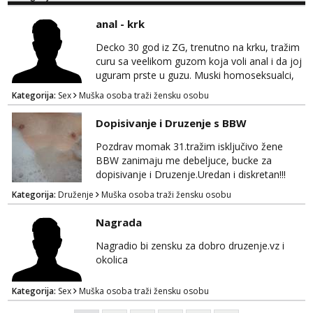
nemam ali ako smo za druženje možemo
nešto iskombinirati(auto,najam na dva sata)
anal - krk
Decko 30 god iz ZG, trenutno na krku, tražim
curu sa veelikom guzom koja voli anal i da joj
uguram prste u guzu. Muski homoseksualci,
parovi i transiči odjebite, ne zanimate me. Bilo
Kategorija:
Sex
Muška osoba traži žensku osobu
kakva placanja opcenito (gotovina) ili
unaprijed (aircash, paysafecard, bonovi) ne
Dopisivanje i Druzenje s BBW
dolaze u obzir. Javit se prvo porukom na
whatsapp 0958048882.
Pozdrav momak 31.tražim isključivo žene
BBW zanimaju me debeljuce, bucke za
dopisivanje i Druzenje.Uredan i diskretan!!!
Kategorija:
Druženje
Muška osoba traži žensku osobu
Nagrada
Nagradio bi zensku za dobro druzenje.vz i
okolica
Kategorija:
Sex
Muška osoba traži žensku osobu