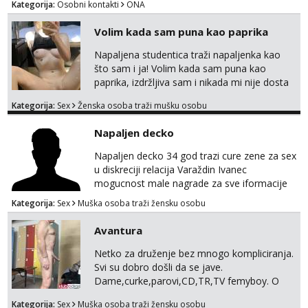
Kategorija:
Osobni kontakti
ONA
tamo, cekam te!
Volim kada sam puna kao paprika
Napaljena studentica traži napaljenka kao
što sam i ja! Volim kada sam puna kao
paprika, izdržljiva sam i nikada mi nije dosta
seksa. Volim grubi seks i više puta dnevno
Kategorija:
Sex
Ženska osoba traži mušku osobu
bilo kad i bilo gdje zato se javi što prije da
me isprobaš Klikni na link ispod i nadji me
Napaljen decko
tamo, cekam te!
Napaljen decko 34 god trazi cure zene za sex
u diskreciji relacija Varaždin Ivanec
mogucnost male nagrade za sve iformacije
pisite na broj 098819637 pusa
Kategorija:
Sex
Muška osoba traži žensku osobu
Avantura
Netko za druženje bez mnogo kompliciranja.
Svi su dobro došli da se jave.
Dame,curke,parovi,CD,TR,TV femyboy. O
svemu možemo porazgovarati. Prostor
Kategorija:
Sex
Muška osoba traži žensku osobu