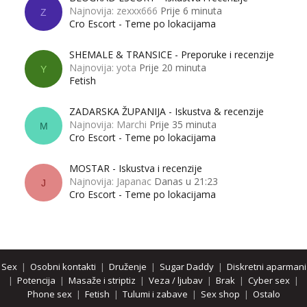
Najnovija: zexxx666
Prije 6 minuta
Z
Cro Escort - Teme po lokacijama
SHEMALE & TRANSICE - Preporuke i recenzije
Najnovija: yota
Prije 20 minuta
Y
Fetish
ZADARSKA ŽUPANIJA - Iskustva & recenzije
Najnovija: Marchi
Prije 35 minuta
M
Cro Escort - Teme po lokacijama
MOSTAR - Iskustva i recenzije
Najnovija: Japanac
Danas u 21:23
J
Cro Escort - Teme po lokacijama
Sex
|
Osobni kontakti
|
Druženje
|
Sugar Daddy
|
Diskretni aparmani
|
Potencija
|
Masaže i striptiz
|
Veza / ljubav
|
Brak
|
Cyber sex
|
Phone sex
|
Fetish
|
Tulumi i zabave
|
Sex shop
|
Ostalo