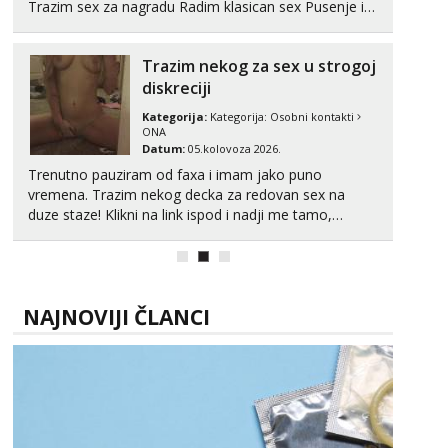
Trazim sex za nagradu Radim klasican sex Pusenje i
gutanje sperme Erotsko rublje imam uvijek Lizati me
mozes i ljubiti po tijelu Iskljucivo neradim analni !!! I
Trazim nekog za sex u strogoj
neljubim se Wha...
diskreciji
Kategorija:
Kategorija:
Osobni kontakti
ONA
Datum:
05.kolovoza 2026.
Trenutno pauziram od faxa i imam jako puno
vremena. Trazim nekog decka za redovan sex na
duze staze! Klikni na link ispod i nadji me tamo,
cekam te!
NAJNOVIJI ČLANCI