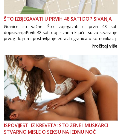
ŠTO IZBJEGAVATI U PRVIH 48 SATI DOPISIVANJA
Granice su važne: Što izbjegavati u prvih 48 sati
dopisivanjaPrvih 48 sati dopisivanja ključni su za stvaranje
prvog dojma i postavljanje zdravih granica u komunikaciji.
Važno je izbjeći prebrzo otkrivanje osobnih ili intimnih
Pročitaj više
informacija, jer nepoznata osoba još nije zaslužila to
povjerenje. Takođe...
ISPOVIJESTI IZ KREVETA: ŠTO ŽENE I MUŠKARCI
STVARNO MISLE O SEKSU NA JEDNU NOĆ