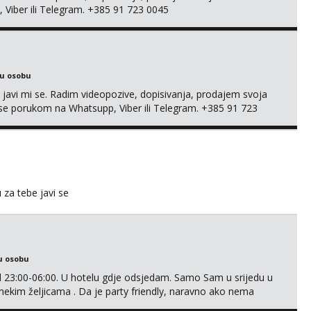
, Viber ili Telegram. +385 91 723 0045
ku osobu
, javi mi se. Radim videopozive, dopisivanja, prodajem svoja
 mi se porukom na Whatsupp, Viber ili Telegram. +385 91 723
u za tebe javi se
u osobu
 23:00-06:00. U hotelu gdje odsjedam. Samo Sam u srijedu u
 nekim željicama . Da je party friendly, naravno ako nema
Samo ako si ozbiljna. Javi se na email.