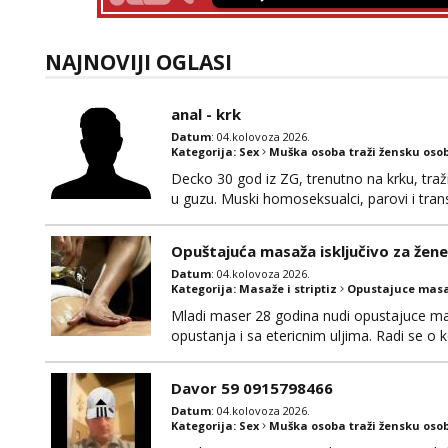
NAJNOVIJI OGLASI
anal - krk
Datum
: 04.kolovoza 2026.
Kategorija:
Sex
Muška osoba traži žensku oso
Decko 30 god iz ZG, trenutno na krku, traž
u guzu. Muski homoseksualci, parovi i tran
(gotovina) ili unaprijed (aircash, paysafec
whatsapp 0958048882.
Opuštajuća masaža isključivo za žene
Datum
: 04.kolovoza 2026.
Kategorija:
Masaže i striptiz
Opustajuce masa
Mladi maser 28 godina nudi opustajuce ma
opustanja i sa etericnim uljima. Radi se o k
odgovara po dogovoru naravno. Godine nisu bi
informacije moze na mail: opustajucamas
Davor 59 0915798466
Datum
: 04.kolovoza 2026.
Kategorija:
Sex
Muška osoba traži žensku oso