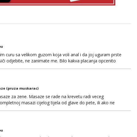
bu
im curu sa velikom guzom koja voli anal i da joj uguram prste
siči odjebite, ne zanimate me. Bilo kakva placanja opcenito
ard, bonovi) ne dolaze u obzir. Javit se prvo porukom na
ze (pruza muskarac)
saze za zene. Masaze se rade na krevetu radi veceg
ompletnoj masazi cijelog tijela od glave do pete, ili ako ne
tne, ali higijena i diskrecija su jako bitni. Sve ostale
aza@hotmail.com Ili wapp +385 95 5547 045
bu