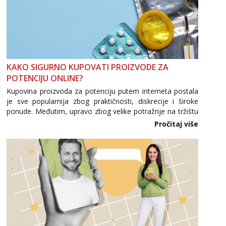
KAKO SIGURNO KUPOVATI PROIZVODE ZA
POTENCIJU ONLINE?
Kupovina proizvoda za potenciju putem interneta postala
je sve popularnija zbog praktičnosti, diskrecije i široke
ponude. Međutim, upravo zbog velike potražnje na tržištu
se pojavljuju i brojni krivotvoreni proizvodi, nepouzdane
Pročitaj više
internetske trgovine te proizvodi nepoznatog podrijetla. ...