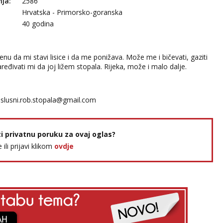
nja:
2586
Hrvatska - Primorsko-goranska
40 godina
nu da mi stavi lisice i da me ponižava. Može me i bičevati, gaziti
ređivati mi da joj ližem stopala. Rijeka, može i malo dalje.
slusni.rob.stopala@gmail.com
ti privatnu poruku za ovaj oglas?
e ili prijavi klikom
ovdje