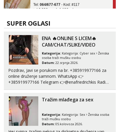
tel:0,93€ - mob:1,12€ min
Obavijesti me kada se oslobodi
Vanesa
SUPER OGLASI
Čekam tvoj poziv!
Tel:
064/677-677
- Kod: #74
ENA 🔥ONLINE S LICEM🔥
tel:0,93€ - mob:1,12€ min
CAM/CHAT/SLIKE/VIDEO
Zara
Kategorija:
Kategorija:
Cyber sex
Ženska
Čekam tvoj poziv!
osoba traži mušku osobu
Datum:
22.srpnja 2026.
Tel:
064/677-677
- Kod: #123
Pozdrav, Javi se porukom na br. +385919977166 za
tel:0,93€ - mob:1,12€ min
online druženje samnom. WhatsApp 👉
+385919977166 Telegram 👉@enafriedrichkis Radim
Anđela
Čekam tvoj poziv!
videopozive s licem, solo i s partnerom, kolegicama
(Tina&Natali), razne kombinacije halteri, haljine,
Tel:
064/677-677
- Kod: #142
Tražim mlađega za sex
štikle, samostojeće itd. Nudim svakakva videa seksa,
tel:0,93€ - mob:1,12€ min
puš...
Kategorija:
Kategorija:
Sex
Ženska osoba
traži mušku osobu
Datum:
05.kolovoza 2026.
Hej svima, tražim nekog za diskretna druženja van