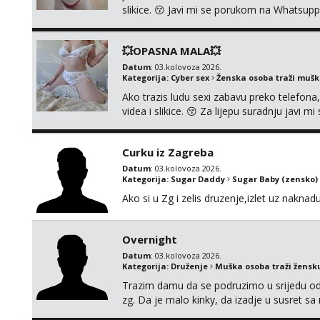
slikice. 😚 Javi mi se porukom na Whatsupp
💥OPASNA MALA💥
Datum
: 03.kolovoza 2026.
Kategorija:
Cyber sex
Ženska osoba traži muš
Ako trazis ludu sexi zabavu preko telefona
videa i slikice. 😚 Za lijepu suradnju javi
0045
Curku iz Zagreba
Datum
: 03.kolovoza 2026.
Kategorija:
Sugar Daddy
Sugar Baby (zensko)
Ako si u Zg i zelis druzenje,izlet uz naknad
Overnight
Datum
: 03.kolovoza 2026.
Kategorija:
Druženje
Muška osoba traži žensk
Trazim damu da se podruzimo u srijedu od
zg. Da je malo kinky, da izadje u susret sa
kemije , nema potrebe da se gubi vrijeme . 