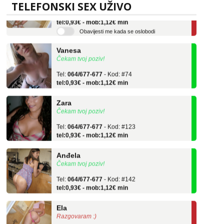
TELEFONSKI SEX UŽIVO
Tel:
064/677-677
- Kod: #117
tel:0,93€ - mob:1,12€ min
Obavijesti me kada se oslobodi
Vanesa
Čekam tvoj poziv!
Tel:
064/677-677
- Kod: #74
tel:0,93€ - mob:1,12€ min
Zara
Čekam tvoj poziv!
Tel:
064/677-677
- Kod: #123
tel:0,93€ - mob:1,12€ min
Anđela
Čekam tvoj poziv!
Tel:
064/677-677
- Kod: #142
tel:0,93€ - mob:1,12€ min
Ela
Razgovaram :)
Tel:
064/677-677
- Kod: #117