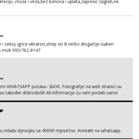
kreciju ,moze i veza,bez bonova i uplata,zapresic zagreb,ne
bu
 seksy igrice.vibratori,strep on ili nešto drugačije.Izaberi
na mob 095/762-8147
bu
em WHATSAPP poruka✅️👍OK. Fotografije na web stranici su
 su također dobrodošli! Ali informacije ću vam poslati samo
sta kupaonica i ručnici za vas prije ili poslije masaže,
,❌️ NE SEXCAM, ❌️NE SEXCHATTING🚫...
❤️
vnu mladu djevojku sa 4000€ mjesečno. Kontakt na whatsapp.