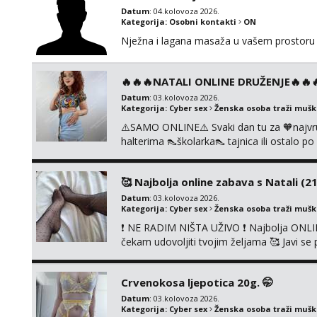
Datum
: 04.kolovoza 2026.
Kategorija:
Osobni kontakti
ON
Nježna i lagana masaža u vašem prostoru 
🔥🔥🔥NATALI ONLINE DRUŽENJE🔥🔥🔥s
Datum
: 03.kolovoza 2026.
Kategorija:
Cyber sex
Ženska osoba traži muš
⚠️SAMO ONLINE⚠️ Svaki dan tu za 🧡najvr
halterima 👠školarka👠 tajnica ili ostalo 
fetišima, ulogama i seksi temama 🧡 Videa
KOLEGICAMA lizanje, striptiz, footfetiši itd
🥰 Najbolja online zabava s Natali (21
Datum
: 03.kolovoza 2026.
Kategorija:
Cyber sex
Ženska osoba traži muš
❗ NE RADIM NIŠTA UŽIVO ❗ Najbolja ONLIN
čekam udovoljiti tvojim željama 🥰 Javi 
ćemo se zabaviti. Radim videopozive solo 
diram, s kolegicama, s dečkom, igračkama
Crvenokosa ljepotica 20g. 🤭
Čekam...
Datum
: 03.kolovoza 2026.
Kategorija:
Cyber sex
Ženska osoba traži muš