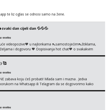
app te liz oglas se odnosi samo na žene.
vaki dan cijeli dan 💦💦💦
ku osobu
uće videopozive🧡 u najlonkama 👠samostojećim👠štiklama,
po željama i dogovoru 🧡 Dopisivanja hot chat🧡 o svakakvim
 solo squirt, razne anal igračke, vibratori, s PARTNEROM, S
 🔞 ❣️Radim već jako dugo, imam iskustva i više načina pla...
) 🥰
ku osobu
E zabava koju ćeš probati! Mlada sam i mazna . Jedva
se porukom na Whatsapp ili Telagram da se dogovorimo kako
i s kolegicom, imam foto i video materijal u kojem se sama
 itd. Radim dopisivanje o seksi temama koje nas uzbuđuju 🤭
ku osobu