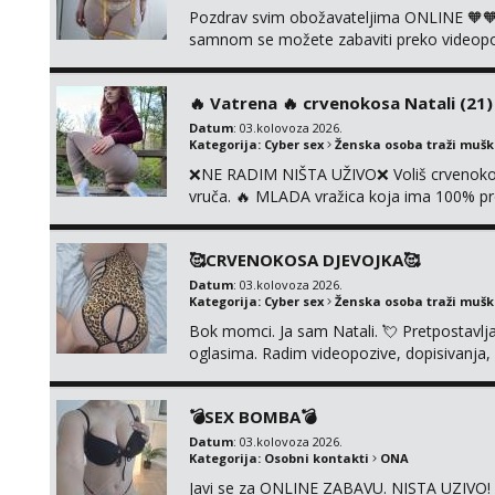
Pozdrav svim obožavateljima ONLINE 🧡🧡
samnom se možete zabaviti preko videopoziv
kolegicama, svaka je drugačija 😉 Radim i v
i slike s licem u raznim kombinacijama isto 
‎️‍🔥 Vatrena ‎️‍🔥 crvenokosa Natali (21) ‎️
Datum
: 03.kolovoza 2026.
Kategorija:
Cyber sex
Ženska osoba traži muš
❌NE RADIM NIŠTA UŽIVO❌ Voliš crvenokose
vruča.‎ ️‍🔥 MLADA vražica koja ima 100% pr
samo užitak. 💦 U mojoj raznolikoj ponudi 
kolegicama, dečkom ili pak ja sama di se 
🥰CRVENOKOSA DJEVOJKA🥰
dovoljna uvije...
Datum
: 03.kolovoza 2026.
Kategorija:
Cyber sex
Ženska osoba traži muš
Bok momci. Ja sam Natali. 💘 Pretpostavl
oglasima. Radim videopozive, dopisivanja, p
porukom na Whatsupp, Viber ili Telegram.
💣SEX BOMBA💣
Datum
: 03.kolovoza 2026.
Kategorija:
Osobni kontakti
ONA
Javi se za ONLINE ZABAVU. NISTA UZIVO! R