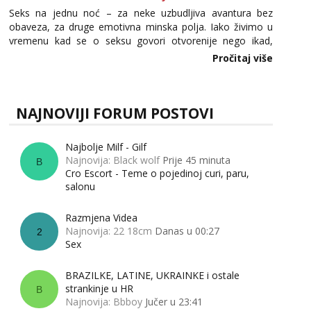
Seks na jednu noć – za neke uzbudljiva avantura bez
obaveza, za druge emotivna minska polja. Iako živimo u
vremenu kad se o seksu govori otvorenije nego ikad,
tema „jedne noći strasti“ i dalje izaziva burne rasprave. Što
Pročitaj više
zapravo misle žene, a što muškarci? Jesu...
NAJNOVIJI FORUM POSTOVI
Najbolje Milf - Gilf
Najnovija: Black wolf
Prije 45 minuta
B
Cro Escort - Teme o pojedinoj curi, paru,
salonu
Razmjena Videa
Najnovija: 22 18cm
Danas u 00:27
2
Sex
BRAZILKE, LATINE, UKRAINKE i ostale
strankinje u HR
B
Najnovija: Bbboy
Jučer u 23:41