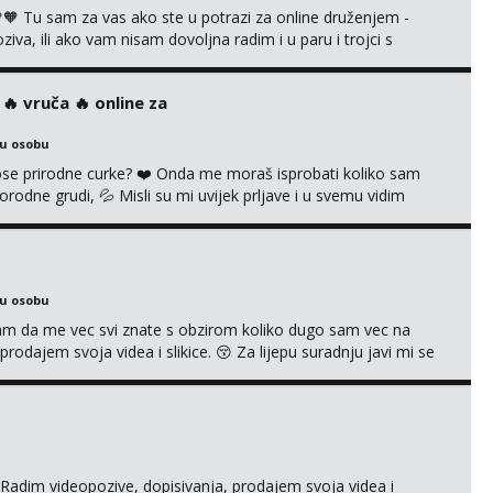
 Tu sam za vas ako ste u potrazi za online druženjem -
a, ili ako vam nisam dovoljna radim i u paru i trojci s
ruća tipkanja uz slike i hot line pozive. Za vas sam pripremila
kao i razna videa 😈 Volim kinky stvari i dominaciju 🤫 ...
‍🔥 vruča‎ ️‍🔥 online za
ku osobu
 prirodne curke? ❤️ Onda me moraš isprobati koliko sam
orodne grudi, 💦 Misli su mi uvijek prljave i u svemu vidim
možeš pranaći nešto po svojoj mjeri. Sexi videa s
dovodim do ludila. 🍑 Naravno ako ti moja ponuda nije
ku osobu
jam da me vec svi znate s obzirom koliko dugo sam vec na
rodajem svoja videa i slikice. 😚 Za lijepu suradnju javi mi se
 +385 91 723 0045
adim videopozive, dopisivanja, prodajem svoja videa i