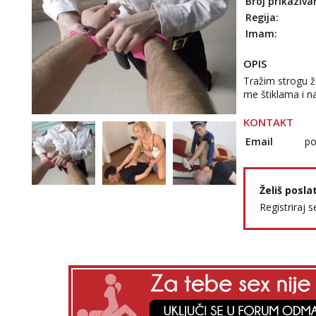
Broj prikaziva
Regija:
Imam:
OPIS
Tražim strogu že
me štiklama i na
KONTAKT
Email
po
Želiš posla
Registriraj s