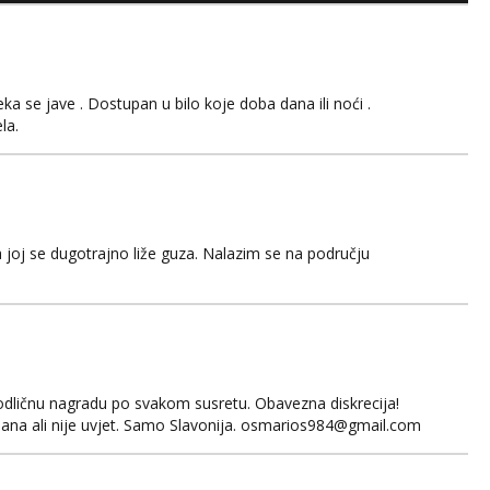
 se jave . Dostupan u bilo koje doba dana ili noći .
la.
 joj se dugotrajno liže guza. Nalazim se na području
odličnu nagradu po svakom susretu. Obavezna diskrecija!
ana ali nije uvjet. Samo Slavonija. osmarios984@gmail.com