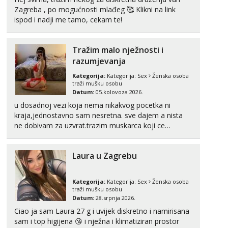
Zagreba , po mogućnosti mlađeg 🥰 Klikni na link
ispod i nadji me tamo, cekam te!
Tražim malo nježnosti i
razumjevanja
Kategorija:
Kategorija:
Sex
Ženska osoba
traži mušku osobu
Datum:
05.kolovoza 2026.
u dosadnoj vezi koja nema nikakvog pocetka ni
kraja,jednostavno sam nesretna. sve dajem a nista
ne dobivam za uzvrat.trazim muskarca koji ce
zadovoljiti moje potrebe,ne trazim puno samo malo
njeznosti i razumjevanja. volim njezan seks i njezne
Laura u Zagrebu
poljupce po tijelu koji me jako pale,obozavam kad
muskar...
Kategorija:
Kategorija:
Sex
Ženska osoba
traži mušku osobu
Datum:
28.srpnja 2026.
Ciao ja sam Laura 27 g i uvijek diskretno i namirisana
sam i top higijena 😘 i nježna i klimatiziran prostor