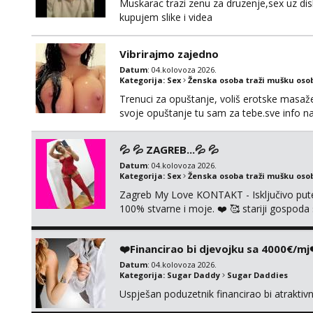
Muskarac trazi zenu za druzenje,sex uz dis
kupujem slike i videa
Vibrirajmo zajedno
Datum
: 04.kolovoza 2026.
Kategorija:
Sex
Ženska osoba traži mušku oso
Trenuci za opuštanje, voliš erotske masaže i
svoje opuštanje tu sam za tebe.sve info 
💦 💦 ZAGREB...💦 💦
Datum
: 04.kolovoza 2026.
Kategorija:
Sex
Ženska osoba traži mušku oso
Zagreb My Love KONTAKT - Isključivo put
100% stvarne i moje. ❤️ 🥰 stariji gospoda
putem WhatsAppa. ❗️❗️❗️ Samo u mom stanu; či
nalazim se u centru grada. 🚫 NE POZIVI 
❤️Financirao bi djevojku sa 4000€/mj
Datum
: 04.kolovoza 2026.
Kategorija:
Sugar Daddy
Sugar Daddies
Uspješan poduzetnik financirao bi atrakti