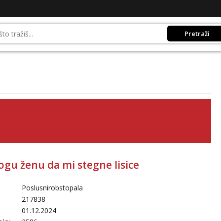
Pretraži
ogu ženu da mi stegne lisice
Poslusnirobstopala
217838
01.12.2024