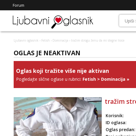
Forum
Ljubavni oglasnik
›
Fetish
›
Dominacija
› tražim strogu ženu da mi stegne lisice
OGLAS JE NEAKTIVAN
Oglas koji tražite više nije aktivan
Pogledajte slične oglase u rubrici:
Fetish
>
Dominacija
»
tražim str
Korisnik:
ID oglasa:
Oglas predan: