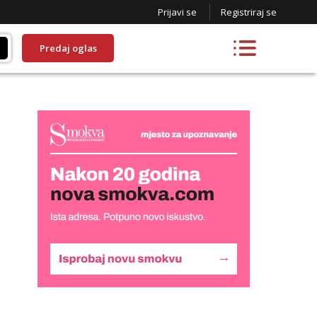
Prijavi se
Registriraj se
Predaj oglas
Ela
Razgovaram :)