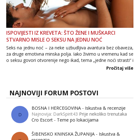
ISPOVIJESTI IZ KREVETA: ŠTO ŽENE I MUŠKARCI
STVARNO MISLE O SEKSU NA JEDNU NOĆ
Seks na jednu noć – za neke uzbudljiva avantura bez obaveza,
za druge emotivna minska polja. Iako živimo u vremenu kad se
o seksu govori otvorenije nego ikad, tema „jedne noći strasti“ i
dalje izaziva burne rasprave. Što zapravo misle žene, a što
Pročitaj više
muškarci? Jesu...
NAJNOVIJI FORUM POSTOVI
BOSNA I HERCEGOVINA - Iskustva & recenzije
Najnovija: DarkSpirit43
Prije nekoliko trenutaka
D
Cro Escort - Teme po lokacijama
ŠIBENSKO KNINSKA ŽUPANIJA - Iskustva &
recenzije