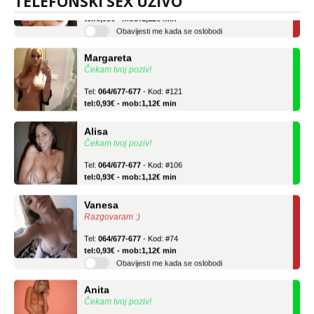
TELEFONSKI SEX UŽIVO
Tel:
064/677-677
- Kod: #69
tel:0,93€ - mob:1,12€ min
Obavijesti me kada se oslobodi
Margareta
Čekam tvoj poziv!
Tel:
064/677-677
- Kod: #121
tel:0,93€ - mob:1,12€ min
Alisa
Čekam tvoj poziv!
Tel:
064/677-677
- Kod: #106
tel:0,93€ - mob:1,12€ min
Vanesa
Razgovaram :)
Tel:
064/677-677
- Kod: #74
tel:0,93€ - mob:1,12€ min
Obavijesti me kada se oslobodi
Anita
Čekam tvoj poziv!