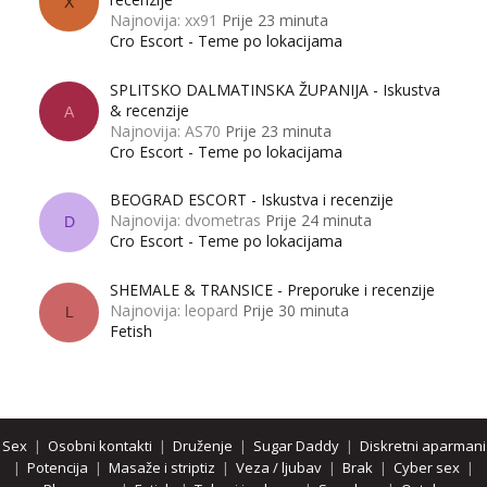
X
Najnovija: xx91
Prije 23 minuta
Cro Escort - Teme po lokacijama
SPLITSKO DALMATINSKA ŽUPANIJA - Iskustva
& recenzije
A
Najnovija: AS70
Prije 23 minuta
Cro Escort - Teme po lokacijama
BEOGRAD ESCORT - Iskustva i recenzije
Najnovija: dvometras
Prije 24 minuta
D
Cro Escort - Teme po lokacijama
SHEMALE & TRANSICE - Preporuke i recenzije
Najnovija: leopard
Prije 30 minuta
L
Fetish
Sex
|
Osobni kontakti
|
Druženje
|
Sugar Daddy
|
Diskretni aparmani
|
Potencija
|
Masaže i striptiz
|
Veza / ljubav
|
Brak
|
Cyber sex
|