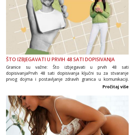
ŠTO IZBJEGAVATI U PRVIH 48 SATI DOPISIVANJA
Granice su važne: Što izbjegavati u prvih 48 sati
dopisivanjaPrvih 48 sati dopisivanja ključni su za stvaranje
prvog dojma i postavljanje zdravih granica u komunikaciji.
Važno je izbjeći prebrzo otkrivanje osobnih ili intimnih
Pročitaj više
informacija, jer nepoznata osoba još nije zaslužila to
povjerenje. Takođe...