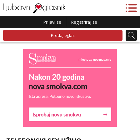
Prijavi se
Registriraj se
Predaj oglas
Liliana
Razgovaram :)