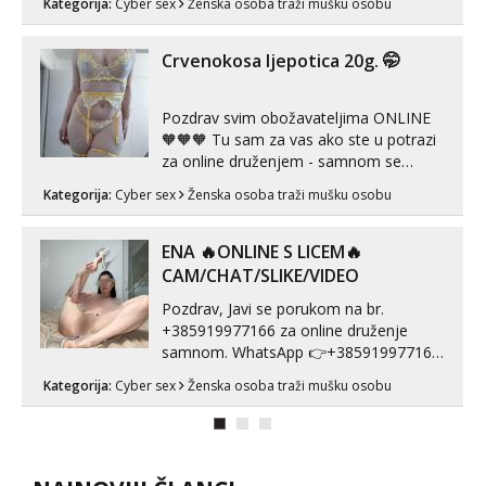
Kategorija:
Cyber sex
Ženska osoba traži mušku osobu
poruku na Whatsapp, Telegram ili Viber.
😎 +385 91 912 3322 Za provjeru moje
autentičnosti možeš me vidjeti na
Crvenokosa ljepotica 20g. 🤭
videopozivu. 😉 S vama sam vec 5 ...
Pozdrav svim obožavateljima ONLINE
🧡🧡🧡 Tu sam za vas ako ste u potrazi
za online druženjem - samnom se
možete zabaviti preko videopoziva, ili
Kategorija:
Cyber sex
Ženska osoba traži mušku osobu
ako vam nisam dovoljna radim i u paru i
trojci s kolegicama, svaka je drugačija
😉 Radim i vruća tipkanja uz slike i hot
ENA 🔥ONLINE S LICEM🔥
line pozive. Za vas sam pripremila ...
CAM/CHAT/SLIKE/VIDEO
Pozdrav, Javi se porukom na br.
+385919977166 za online druženje
samnom. WhatsApp 👉+385919977166
Telegram 👉@enafriedrichkis Radim
Kategorija:
Cyber sex
Ženska osoba traži mušku osobu
videopozive s licem, solo i s partnerom,
kolegicama (Tina&Natali), razne
kombinacije halteri, haljine, štikle,
samostojeće itd. Nudim svakakva videa
seksa, puš...