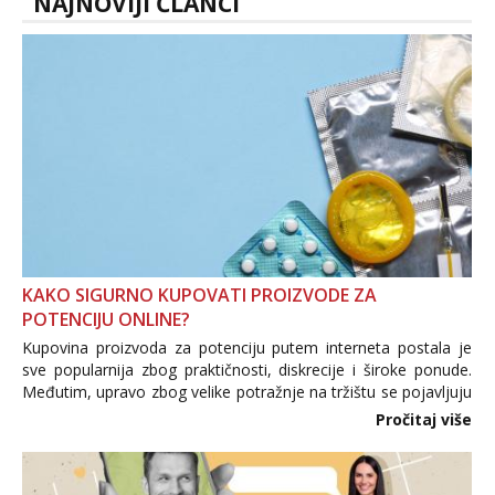
NAJNOVIJI ČLANCI
KAKO SIGURNO KUPOVATI PROIZVODE ZA
POTENCIJU ONLINE?
Kupovina proizvoda za potenciju putem interneta postala je
sve popularnija zbog praktičnosti, diskrecije i široke ponude.
Međutim, upravo zbog velike potražnje na tržištu se pojavljuju
i brojni krivotvoreni proizvodi, nepouzdane internetske
Pročitaj više
trgovine te proizvodi nepoznatog podrijetla. ...