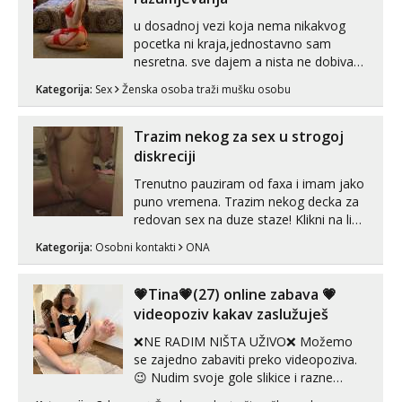
u dosadnoj vezi koja nema nikakvog
Anđela
pocetka ni kraja,jednostavno sam
Čekam tvoj poziv!
nesretna. sve dajem a nista ne dobivam
za uzvrat.trazim muskarca koji ce
Tel:
064/677-677
- Kod: #142
Kategorija:
Sex
Ženska osoba traži mušku osobu
tel:0,93€ - mob:1,12€ min
zadovoljiti moje potrebe,ne trazim puno
samo malo njeznosti i razumjevanja.
volim njezan seks i njezne poljupce po
Trazim nekog za sex u strogoj
tijelu koji me jako pale,obozavam kad
diskreciji
muskar...
Trenutno pauziram od faxa i imam jako
puno vremena. Trazim nekog decka za
redovan sex na duze staze! Klikni na link
ispod i nadji me tamo, cekam te!
Kategorija:
Osobni kontakti
ONA
💗Tina💗(27) online zabava 💗
videopoziv kakav zaslužuješ
❌NE RADIM NIŠTA UŽIVO❌ Možemo
se zajedno zabaviti preko videopoziva.
😉 Nudim svoje gole slikice i razne
videouradke. 🤩 Za online zabavu pošalji