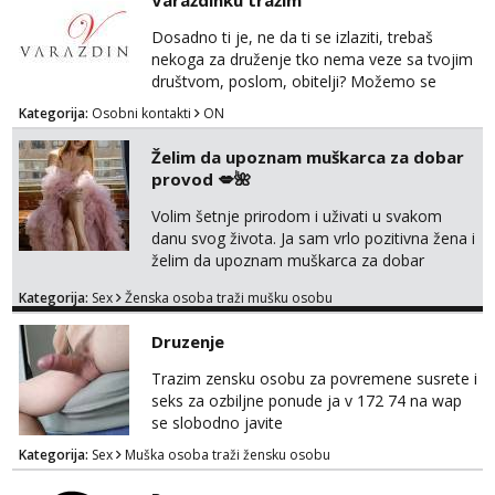
Varaždinku tražim
bez upoznavanja puno.Sliku mozemo
razmjeniti,ali najbolje uzivo se upoznati. Na
Dosadno ti je, ne da ti se izlaziti, trebaš
goo smo do 15.8 poslije tog mozemo se
nekoga za druženje tko nema veze sa tvojim
druziti,javi se na mail il...
društvom, poslom, obitelji? Možemo se
podružiti i zabaviti na razne načine. Makni se
Kategorija:
Osobni kontakti
ON
od svakodnevice samnom. Javi se na
Whatsapp. Samo Varaždin i okolica.
Želim da upoznam muškarca za dobar
provod 💋🌺
Volim šetnje prirodom i uživati u svakom
danu svog života. Ja sam vrlo pozitivna žena i
želim da upoznam muškarca za dobar
provod, naravno može i nešto više.💋🌺 Klikni
Kategorija:
Sex
Ženska osoba traži mušku osobu
na link ispod i nadji me tamo, cekam te!
Druzenje
Trazim zensku osobu za povremene susrete i
seks za ozbiljne ponude ja v 172 74 na wap
se slobodno javite
Kategorija:
Sex
Muška osoba traži žensku osobu