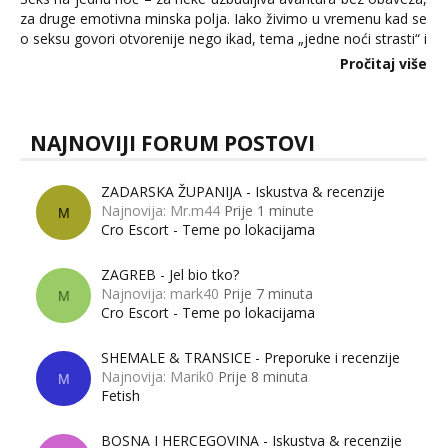
za druge emotivna minska polja. Iako živimo u vremenu kad se
o seksu govori otvorenije nego ikad, tema „jedne noći strasti“ i
dalje izaziva burne rasprave. Što zapravo misle žene, a što
Pročitaj više
muškarci? Jesu...
NAJNOVIJI FORUM POSTOVI
ZADARSKA ŽUPANIJA - Iskustva & recenzije
Najnovija: Mr.m44
Prije 1 minute
M
Cro Escort - Teme po lokacijama
ZAGREB - Jel bio tko?
Najnovija: mark40
Prije 7 minuta
M
Cro Escort - Teme po lokacijama
SHEMALE & TRANSICE - Preporuke i recenzije
Najnovija: Marik0
Prije 8 minuta
M
Fetish
BOSNA I HERCEGOVINA - Iskustva & recenzije