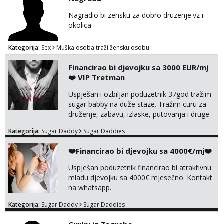
Nagradio bi zensku za dobro druzenje.vz i
okolica
Kategorija:
Sex
Muška osoba traži žensku osobu
Financirao bi djevojku sa 3000 EUR/mj
❤️ VIP Tretman
Uspješan i ozbiljan poduzetnik 37god tražim
sugar babby na duže staze. Tražim curu za
druženje, zabavu, izlaske, putovanja i druge
lijepe stvari na obostranu korist. Ako si
Kategorija:
Sugar Daddy
Sugar Daddies
otvorena, komunikativna, zgodna i atraktivna
javi se na moj email:
❤️Financirao bi djevojku sa 4000€/mj❤️
markodalic37@gmail.com
Uspješan poduzetnik financirao bi atraktivnu
mladu djevojku sa 4000€ mjesečno. Kontakt
na whatsapp.
Kategorija:
Sugar Daddy
Sugar Daddies