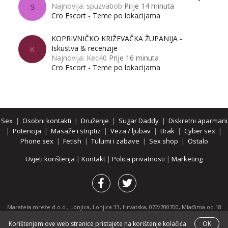
Najnovija: spuzvabob
Prije 14 minuta
S
Cro Escort - Teme po lokacijama
KOPRIVNIČKO KRIŽEVAČKA ŽUPANIJA -
Iskustva & recenzije
K
Najnovija: Kec40
Prije 16 minuta
Cro Escort - Teme po lokacijama
Sex
|
Osobni kontakti
|
Druženje
|
Sugar Daddy
|
Diskretni aparmani
|
Potencija
|
Masaže i striptiz
|
Veza / ljubav
|
Brak
|
Cyber sex
|
Phone sex
|
Fetish
|
Tulumi i zabave
|
Sex shop
|
Ostalo
Uvjeti korištenja
|
Kontakt
|
Polica privatnosti
|
Marketing
Maratela mreže d.o.o., Lonjica, Lonjica 33, Hrvatska, 072/700700, Mlađima od 18
godina zabranjeno je pregledavanje stranice i svih njenih dijelova.
Korištenjem ove web stranice pristajete na korištenje kolačića.
OK
Partnerski portali:
osobnikontakti.com
|
hotline.hr
|
ThePornDude.com