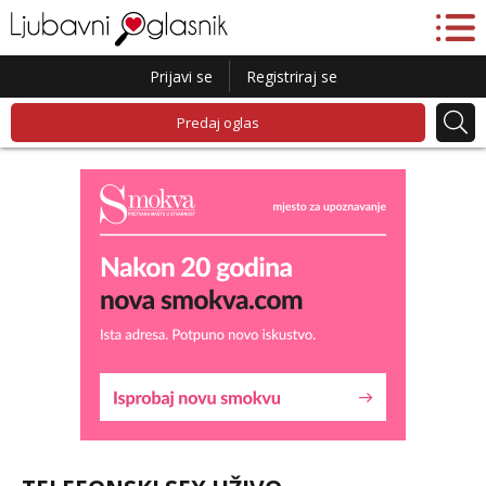
Prijavi se
Registriraj se
Predaj oglas
Kristina
Čekam tvoj poziv!
Učiteljica iz predgrađa traži...