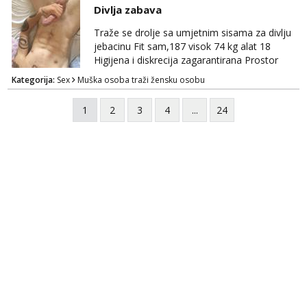
Divlja zabava
Traže se drolje sa umjetnim sisama za divlju
jebacinu Fit sam,187 visok 74 kg alat 18
Higijena i diskrecija zagarantirana Prostor
imam na području između Zadra i Šibenika
Kategorija:
Sex
Muška osoba traži žensku osobu
Kontakt watsap 0955406511 bez poziva
1
2
3
4
...
24