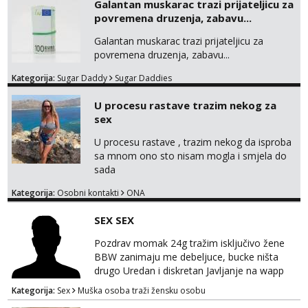
Galantan muskarac trazi prijateljicu za
povremena druzenja, zabavu...
Galantan muskarac trazi prijateljicu za
povremena druzenja, zabavu...
Kategorija:
Sugar Daddy
Sugar Daddies
U procesu rastave trazim nekog za
sex
U procesu rastave , trazim nekog da isproba
sa mnom ono sto nisam mogla i smjela do
sada
Kategorija:
Osobni kontakti
ONA
SEX SEX
Pozdrav momak 24g tražim isključivo žene
BBW zanimaju me debeljuce, bucke ništa
drugo Uredan i diskretan Javljanje na wapp
095 546 9915
Kategorija:
Sex
Muška osoba traži žensku osobu