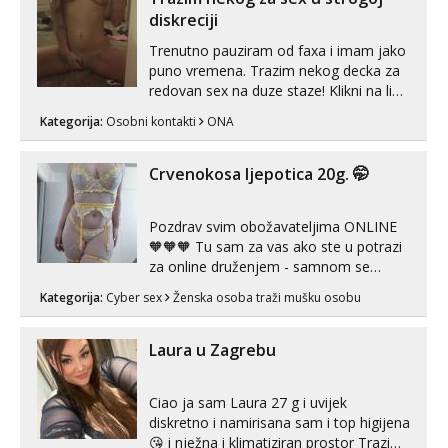
samostojeće itd. Nudim svakakva videa
diskreciji
seksa, puš...
Trenutno pauziram od faxa i imam jako
puno vremena. Trazim nekog decka za
redovan sex na duze staze! Klikni na link
ispod i nadji me tamo, cekam te!
Kategorija:
Osobni kontakti
ONA
Crvenokosa ljepotica 20g. 🤭
Pozdrav svim obožavateljima ONLINE
🧡🧡🧡 Tu sam za vas ako ste u potrazi
za online druženjem - samnom se
možete zabaviti preko videopoziva, ili
Kategorija:
Cyber sex
Ženska osoba traži mušku osobu
ako vam nisam dovoljna radim i u paru i
trojci s kolegicama, svaka je drugačija
😉 Radim i vruća tipkanja uz slike i hot
Laura u Zagrebu
line pozive. Za vas sam pripremila ...
Ciao ja sam Laura 27 g i uvijek
diskretno i namirisana sam i top higijena
😘 i nježna i klimatiziran prostor Trazim