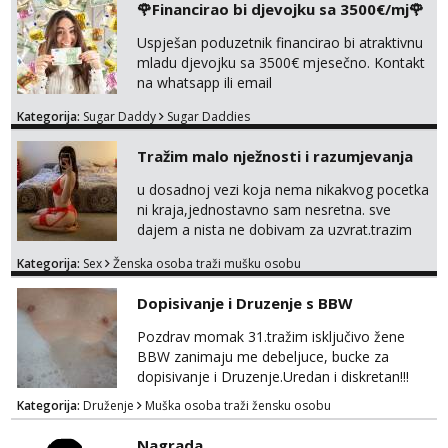
🌹Financirao bi djevojku sa 3500€/mj🌹
tel:0,93€ - mob:1,12€ min
Uspješan poduzetnik financirao bi atraktivnu
Ivančica
mladu djevojku sa 3500€ mjesečno. Kontakt
Čekam tvoj poziv!
na whatsapp ili email
Tel:
064/677-677
- Kod: #108
tel:0,93€ - mob:1,12€ min
Kategorija:
Sugar Daddy
Sugar Daddies
Zara
Tražim malo nježnosti i razumjevanja
Čekam tvoj poziv!
u dosadnoj vezi koja nema nikakvog pocetka
Tel:
064/677-677
- Kod: #123
ni kraja,jednostavno sam nesretna. sve
tel:0,93€ - mob:1,12€ min
dajem a nista ne dobivam za uzvrat.trazim
muskarca koji ce zadovoljiti moje potrebe,ne
Anđela
Kategorija:
Sex
Ženska osoba traži mušku osobu
trazim puno samo malo njeznosti i
Čekam tvoj poziv!
razumjevanja. volim njezan seks i njezne
Dopisivanje i Druzenje s BBW
Tel:
064/677-677
- Kod: #142
poljupce po tijelu koji me jako
tel:0,93€ - mob:1,12€ min
pale,obozavam kad muskarac preuzme
Pozdrav momak 31.tražim isključivo žene
kontrolu . javi se :) Klikni na link ispod i nadji
BBW zanimaju me debeljuce, bucke za
me tamo, cekam te!
dopisivanje i Druzenje.Uredan i diskretan!!!
Kategorija:
Druženje
Muška osoba traži žensku osobu
Nagrada