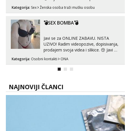
sex za nagradu Radim klasican sex
Kategorija:
Sex
Ženska osoba traži mušku osobu
Pusenje i gutanje sperme Erotsko rublje
imam uvijek Lizati me mozes i ljubiti po
tijelu Iskljucivo neradim analni !!! I
💣SEX BOMBA💣
neljubim se Wha...
Javi se za ONLINE ZABAVU. NISTA
UZIVO! Radim videopozive, dopisivanja,
prodajem svoja videa i slikice. 😚 Javi mi
se porukom na Whatsupp, Viber ili
Kategorija:
Osobni kontakti
ONA
Telegram. +385 91 723 0045
NAJNOVIJI ČLANCI