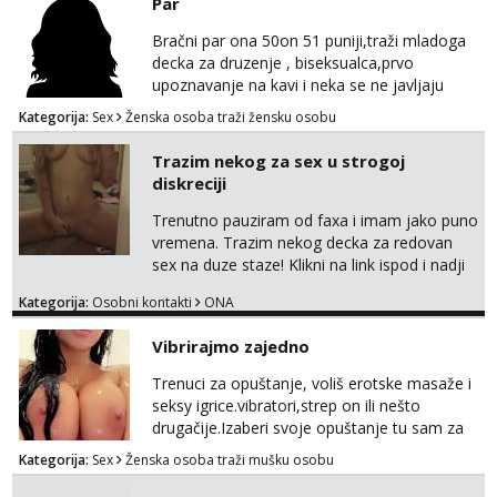
Par
Bračni par ona 50on 51 puniji,traži mladoga
decka za druzenje , biseksualca,prvo
upoznavanje na kavi i neka se ne javljaju
stariji od 30 godina
Kategorija:
Sex
Ženska osoba traži žensku osobu
Trazim nekog za sex u strogoj
diskreciji
Trenutno pauziram od faxa i imam jako puno
vremena. Trazim nekog decka za redovan
sex na duze staze! Klikni na link ispod i nadji
me tamo, cekam te!
Kategorija:
Osobni kontakti
ONA
Vibrirajmo zajedno
Trenuci za opuštanje, voliš erotske masaže i
seksy igrice.vibratori,strep on ili nešto
drugačije.Izaberi svoje opuštanje tu sam za
tebe.sve info na mob 095/762-8147
Kategorija:
Sex
Ženska osoba traži mušku osobu