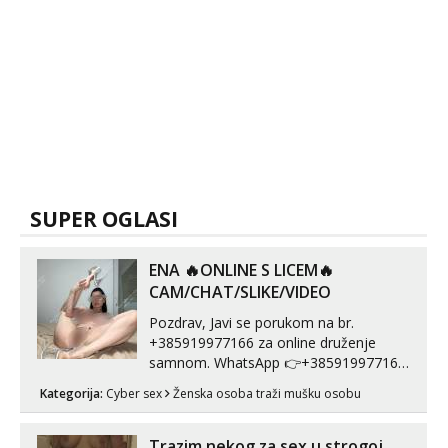
SUPER OGLASI
ENA 🔥ONLINE S LICEM🔥
CAM/CHAT/SLIKE/VIDEO
Pozdrav, Javi se porukom na br.
+385919977166 za online druženje
samnom. WhatsApp 👉+385919977166
Telegram 👉@enafriedrichkis Radim
Kategorija:
Cyber sex
Ženska osoba traži mušku osobu
videopozive s licem, solo i s partnerom,
kolegicama (Tina&Natali), razne
kombinacije halteri, haljine, štikle,
Trazim nekog za sex u strogoj