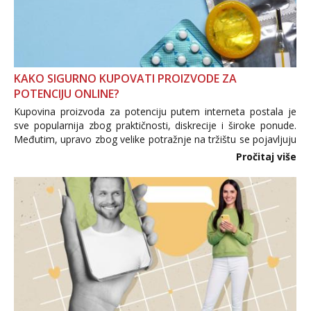
KAKO SIGURNO KUPOVATI PROIZVODE ZA
POTENCIJU ONLINE?
Kupovina proizvoda za potenciju putem interneta postala je
sve popularnija zbog praktičnosti, diskrecije i široke ponude.
Međutim, upravo zbog velike potražnje na tržištu se pojavljuju
i brojni krivotvoreni proizvodi, nepouzdane internetske
Pročitaj više
trgovine te proizvodi nepoznatog podrijetla. ...