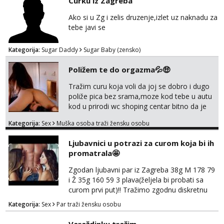
Curku iz Zagreba
Ako si u Zg i zelis druzenje,izlet uz naknadu za
tebe javi se
Kategorija:
Sugar Daddy
Sugar Baby (zensko)
Poližem te do orgazma💦🤑
Tražim curu koja voli da joj se dobro i dugo
poliže pica bez srama,moze kod tebe u autu
kod u prirodi wc shoping centar bitno da je
uzbudljivo i da si full diskretna i napaljena💦
Kategorija:
Sex
Muška osoba traži žensku osobu
jer nisam solo. Zgodan sam i diskretan,sliku
šaljem na wapp telegram..178 78kg.,javi se
Ljubavnici u potrazi za curom koja bi ih
za brz dogovor Kontakt 0958759047
promatrala🤩
Zgodan ljubavni par iz Zagreba 38g M 178 79
i Ž 35g 160 59 3 plava(željela bi probati sa
curom prvi put)!! Tražimo zgodnu diskretnu
curu koja bi nas promatrala dok imamo
Kategorija:
Sex
Par traži žensku osobu
žestok odnos. Može se pridruziti ali i ne
mora.Bitno da uzivamo diskretno anonimno