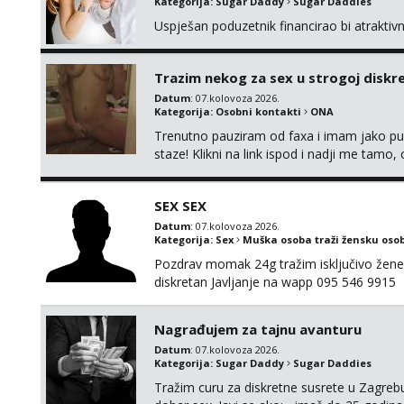
Kategorija:
Sugar Daddy
Sugar Daddies
Uspješan poduzetnik financirao bi atrakti
Trazim nekog za sex u strogoj diskrec
Datum
: 07.kolovoza 2026.
Kategorija:
Osobni kontakti
ONA
Trenutno pauziram od faxa i imam jako p
staze! Klikni na link ispod i nadji me tamo,
SEX SEX
Datum
: 07.kolovoza 2026.
Kategorija:
Sex
Muška osoba traži žensku oso
Pozdrav momak 24g tražim isključivo žene
diskretan Javljanje na wapp 095 546 9915
Nagrađujem za tajnu avanturu
Datum
: 07.kolovoza 2026.
Kategorija:
Sugar Daddy
Sugar Daddies
Tražim curu za diskretne susrete u Zagrebu