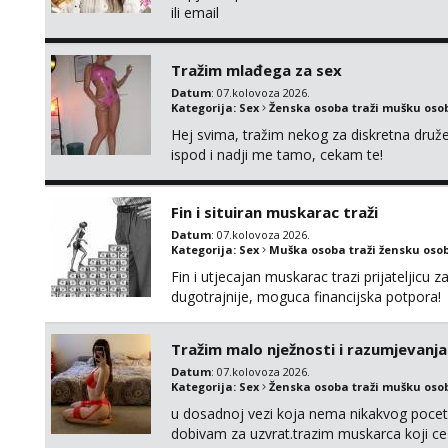
ili email
Tražim mlađega za sex
Datum
: 07.kolovoza 2026.
Kategorija:
Sex
Ženska osoba traži mušku oso
Hej svima, tražim nekog za diskretna druž
ispod i nadji me tamo, cekam te!
Fin i situiran muskarac traži
Datum
: 07.kolovoza 2026.
Kategorija:
Sex
Muška osoba traži žensku oso
Fin i utjecajan muskarac trazi prijateljic
dugotrajnije, moguca financijska potpora!
Tražim malo nježnosti i razumjevanja
Datum
: 07.kolovoza 2026.
Kategorija:
Sex
Ženska osoba traži mušku oso
u dosadnoj vezi koja nema nikakvog pocetk
dobivam za uzvrat.trazim muskarca koji c