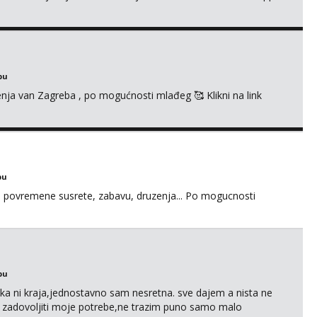
bu
enja van Zagreba , po mogućnosti mlađeg 🥰 Klikni na link
bu
u za povremene susrete, zabavu, druzenja... Po mogucnosti
bu
a ni kraja,jednostavno sam nesretna. sve dajem a nista ne
e zadovoljiti moje potrebe,ne trazim puno samo malo