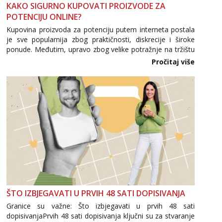
KAKO SIGURNO KUPOVATI PROIZVODE ZA
POTENCIJU ONLINE?
Kupovina proizvoda za potenciju putem interneta postala
je sve popularnija zbog praktičnosti, diskrecije i široke
ponude. Međutim, upravo zbog velike potražnje na tržištu
se pojavljuju i brojni krivotvoreni proizvodi, nepouzdane
Pročitaj više
internetske trgovine te proizvodi nepoznatog podrijetla. ...
ŠTO IZBJEGAVATI U PRVIH 48 SATI DOPISIVANJA
Granice su važne: Što izbjegavati u prvih 48 sati
dopisivanjaPrvih 48 sati dopisivanja ključni su za stvaranje