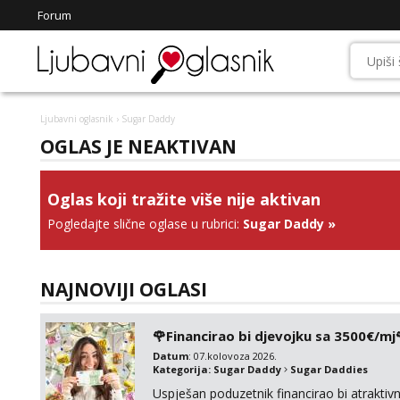
Forum
Ljubavni oglasnik
› Sugar Daddy
OGLAS JE NEAKTIVAN
Oglas koji tražite više nije aktivan
Pogledajte slične oglase u rubrici:
Sugar Daddy
»
NAJNOVIJI OGLASI
🌹Financirao bi djevojku sa 3500€/mj
Datum
: 07.kolovoza 2026.
Kategorija:
Sugar Daddy
Sugar Daddies
Uspješan poduzetnik financirao bi atrakt