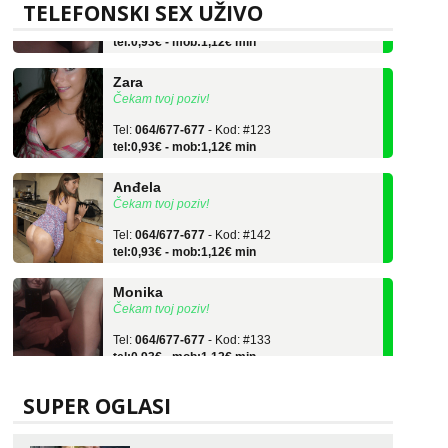
Tel:
064/677-677
- Kod: #133
TELEFONSKI SEX UŽIVO
tel:0,93€ - mob:1,12€ min
Zara
Čekam tvoj poziv!
Tel:
064/677-677
- Kod: #123
tel:0,93€ - mob:1,12€ min
Anđela
Čekam tvoj poziv!
Tel:
064/677-677
- Kod: #142
tel:0,93€ - mob:1,12€ min
Monika
Čekam tvoj poziv!
Tel:
064/677-677
- Kod: #133
tel:0,93€ - mob:1,12€ min
Zara
Čekam tvoj poziv!
SUPER OGLASI
Tel:
064/677-677
- Kod: #123
tel:0,93€ - mob:1,12€ min