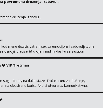
 za povremena druzenja, zabavu...
vremena druzenja, zabavu...
bu
 kod mene dozivis vatreni sex sa emocijom i zadovoljstvom
se oznojiš previse 😆 u cijeni nudim klasiku sa zastitom
 uvijek imam neradim analno i pitanja ako radim bez odma
ginal ✌️😊ali neki vec me poznaju waccap...
j ❤️ VIP Tretman
im sugar babby na duže staze. Tražim curu za druženje,
tvari na obostranu korist. Ako si otvorena, komunikativna,
 markodalic37@gmail.com
❤️