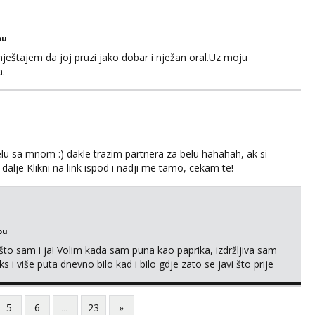
bu
ještajem da joj pruzi jako dobar i nježan oral.Uz moju
a.
lu sa mnom :) dakle trazim partnera za belu hahahah, ak si
 dalje Klikni na link ispod i nadji me tamo, cekam te!
bu
što sam i ja! Volim kada sam puna kao paprika, izdržljiva sam
s i više puta dnevno bilo kad i bilo gdje zato se javi što prije
 me tamo, cekam te!
5
6
...
23
»