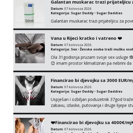
Galantan muskarac trazi prijateljicu
Datum
: 07.kolovoza 2026.
Kategorija:
Sugar Daddy
Sugar Daddies
Galantan muskarac trazi prijateljicu za po
Vana u Rijeci kratko i vatreno ❤️
Datum
: 07.kolovoza 2026.
Kategorija:
Sex
Ženska osoba traži mušku oso
Ola 31godisnja pruzam svoje sex usluge 
😊 imam prostor klimatiziran pa nebrini da 
pusenje bez dirkanje i lizanje sexy rublje
ignoriram radim samo sa svojim slikama ori
Financirao bi djevojku sa 3000 EUR/m
Datum
: 07.kolovoza 2026.
Kategorija:
Sugar Daddy
Sugar Daddies
Uspješan i ozbiljan poduzetnik 37god traž
zabavu, izlaske, putovanja i druge lijepe s
zgodna i atraktivna javi se na moj email:
❤️Financirao bi djevojku sa 4000€/mj
Datum
: 07.kolovoza 2026.