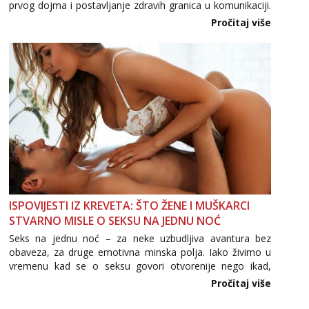
prvog dojma i postavljanje zdravih granica u komunikaciji.
Važno je izbjeći prebrzo otkrivanje osobnih ili intimnih
Pročitaj više
informacija, jer nepoznata osoba još nije zaslužila to
povjerenje. Takođe...
ISPOVIJESTI IZ KREVETA: ŠTO ŽENE I MUŠKARCI
STVARNO MISLE O SEKSU NA JEDNU NOĆ
Seks na jednu noć – za neke uzbudljiva avantura bez
obaveza, za druge emotivna minska polja. Iako živimo u
vremenu kad se o seksu govori otvorenije nego ikad,
tema „jedne noći strasti“ i dalje izaziva burne rasprave. Što
Pročitaj više
zapravo misle žene, a što muškarci? Jesu...