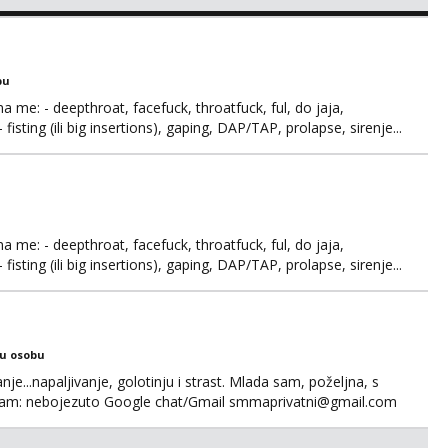
s i njezne poljupce po tijelu koji me jako pale,obozavam kad
ni na link ispod i nadji me tamo, cekam te!
bu
ma me: - deepthroat, facefuck, throatfuck, ful, do jaja,
fisting (ili big insertions), gaping, DAP/TAP, prolapse, sirenje...
 se.
ma me: - deepthroat, facefuck, throatfuck, ful, do jaja,
fisting (ili big insertions), gaping, DAP/TAP, prolapse, sirenje...
 se. Nagrada po želji (od 500€ naviše, ovisi o tome sto
ku osobu
nje...napaljivanje, golotinju i strast. Mlada sam, poželjna, s
egram: nebojezuto Google chat/Gmail smmaprivatni@gmail.com