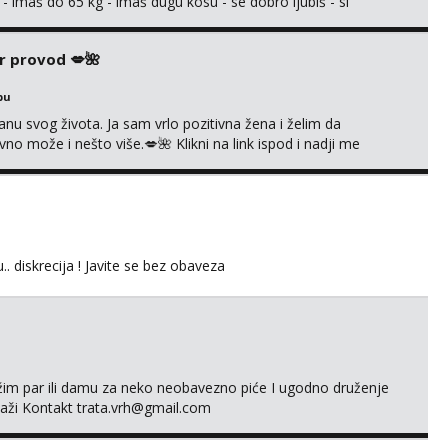
 - imaš do 65 kg - imaš dugu kosu - se dobro ljubiš - si
še) i dostupna radnim danom (vikendi i noći su za obitelj) -
ljajte se: - debele - frajeri i paro...
r provod 💋🌺
bu
nu svog života. Ja sam vrlo pozitivna žena i želim da
 može i nešto više.💋🌺 Klikni na link ispod i nadji me
.. diskrecija ! Javite se bez obaveza
ažim par ili damu za neko neobavezno piće I ugodno druženje
laži Kontakt trata.vrh@gmail.com