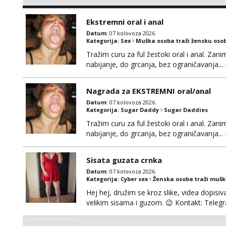
njeznosti i razumjevanja. volim njezan sek
muskarac preuzme kontrolu . javi se :) Klik
Ekstremni oral i anal
Datum
: 07.kolovoza 2026.
Kategorija:
Sex
Muška osoba traži žensku oso
Tražim curu za ful žestoki oral i anal. Zani
nabijanje, do grcanja, bez ograničavanja... - 
Ako možeš nešto od toga i spremna si, javi
Nagrada za EKSTREMNI oral/anal
Datum
: 07.kolovoza 2026.
Kategorija:
Sugar Daddy
Sugar Daddies
Tražim curu za ful žestoki oral i anal. Zani
nabijanje, do grcanja, bez ograničavanja... - 
Ako možeš nešto od toga i spremna si, javi
možeš)
Sisata guzata crnka
Datum
: 07.kolovoza 2026.
Kategorija:
Cyber sex
Ženska osoba traži muš
Hej hej, družim se kroz slike, videa dopisiva
velikim sisama i guzom. 😉 Kontakt: Tel