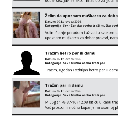
dobar sex. Javi se ako: - imaš do 25 godina
fleksibilna s vremenom (jer ga nemam previ
vodiš brigu o zdravlju i koristiš zaštitu Ne jav
Želim da upoznam muškarca za doba
Datum
: 07.kolovoza 2026.
Kategorija:
Sex
Ženska osoba traži mušku oso
Volim šetnje prirodom i uživati u svakom da
upoznam muškarca za dobar provod, naravno
tamo, cekam te!
Trazim hetro par ili damu
Datum
: 07.kolovoza 2026.
Kategorija:
Sex
Muška osoba traži par
Trazim, ugodan i ozbiljan hetro par ili damu
Tražim par ili damu
Datum
: 07.kolovoza 2026.
Kategorija:
Sex
Muška osoba traži par
M 55g ( 178-87-16) 12.08 bit ću u Rabu tr
Vaš prostor ili noćno kupanje na osamoj p