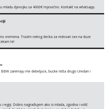
vnu mladu djevojku sa 4000€ mjesečno. Kontakt na whatsapp.
iji
uno vremena. Trazim nekog decka za redovan sex na duze
 cekam te!
bu
 BBW zanimaju me debeljuce, bucke ništa drugo Uredan i
 i regiji. Dobro nagrađujem ako si mlada, zgodna i voliš