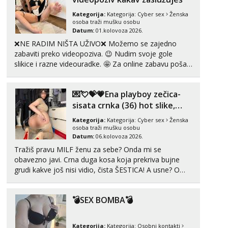
Kategorija:
Kategorija:
Cyber sex
Ženska
osoba traži mušku osobu
Datum:
01.kolovoza 2026.
❌NE RADIM NIŠTA UŽIVO❌ Možemo se zajedno
zabaviti preko videopoziva. 😉 Nudim svoje gole
slikice i razne videouradke. 🤩 Za online zabavu pošalji
poruku na Whatsapp, Telegram ili Viber. 😎 +385 91
912 3322 Za provjeru moje autentičnosti možeš me
💌💘💝💗Ena playboy zečica-
vidjeti na videopozivu. 😉 S vama sam vec 5 ...
sisata crnka (36) hot slike,
videa i c2c💗
Kategorija:
Kategorija:
Cyber sex
Ženska
osoba traži mušku osobu
Datum:
06.kolovoza 2026.
Tražiš pravu MILF ženu za sebe? Onda mi se
obavezno javi. Crna duga kosa koja prekriva bujne
grudi kakve još nisi vidio, čista ŠESTICA! A usne? O
usnama bolje da ni ne pričam. Prave pune usne koje
će ti se urezati u pamćenje, jer vjeruj mi, takve još
💣SEX BOMBA💣
nisi vidio. Uvijek sam spremna za ONLOINE zabavu...
Kategorija:
Kategorija:
Osobni kontakti