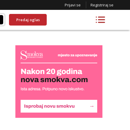
Prijavi se
Registriraj se
Predaj oglas
Monika
Čekam tvoj poziv!