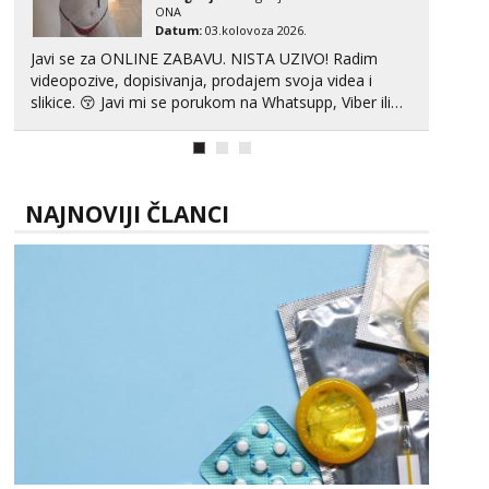
ONA
Datum:
03.kolovoza 2026.
Javi se za ONLINE ZABAVU. NISTA UZIVO! Radim
videopozive, dopisivanja, prodajem svoja videa i
slikice. 😚 Javi mi se porukom na Whatsupp, Viber ili
Telegram. +385 91 723 0045
NAJNOVIJI ČLANCI