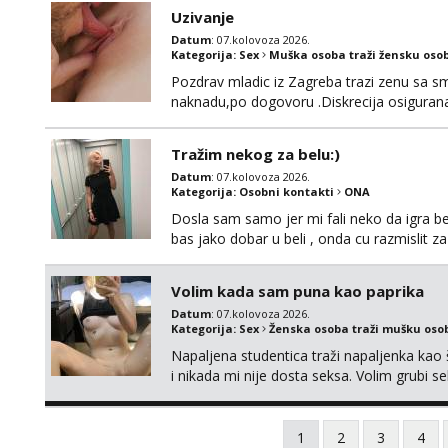
Uzivanje
Datum
: 07.kolovoza 2026.
Kategorija:
Sex
Muška osoba traži žensku oso
Pozdrav mladic iz Zagreba trazi zenu sa sm
naknadu,po dogovoru .Diskrecija osiguran
Tražim nekog za belu:)
Datum
: 07.kolovoza 2026.
Kategorija:
Osobni kontakti
ONA
Dosla sam samo jer mi fali neko da igra be
bas jako dobar u beli , onda cu razmislit za
Volim kada sam puna kao paprika
Datum
: 07.kolovoza 2026.
Kategorija:
Sex
Ženska osoba traži mušku oso
Napaljena studentica traži napaljenka kao 
i nikada mi nije dosta seksa. Volim grubi sek
da me isprobaš Klikni na link ispod i nadji
1
2
3
4