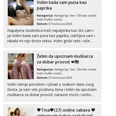
Volim kada sam puna kao
paprika
Anđela
Čekam tvoj poziv!
Kategorija:
Kategorija:
Sex
Ženska osoba
traži mušku osobu
Tel:
064/677-677
- Kod: #142
Datum:
07.kolovoza 2026.
tel:0,93€ - mob:1,12€ min
Napaljena studentica traži napaljenka kao što sam i
ja! Volim kada sam puna kao paprika, izdržljiva sam i
nikada mi nije dosta seksa. Volim grubi seks i više
puta dnevno bilo kad i bilo gdje zato se javi što prije
da me isprobaš Klikni na link ispod i nadji me tamo,
Želim da upoznam muškarca
cekam te!
za dobar provod 💋🌺
Kategorija:
Kategorija:
Sex
Ženska osoba
traži mušku osobu
Datum:
07.kolovoza 2026.
Volim šetnje prirodom i uživati u svakom danu svog
života. Ja sam vrlo pozitivna žena i želim da upoznam
muškarca za dobar provod, naravno može i nešto
više.💋🌺 Klikni na link ispod i nadji me tamo, cekam
te!
💗Tina💗(27) online zabava 💗
videopoziv kakav zaslužuješ