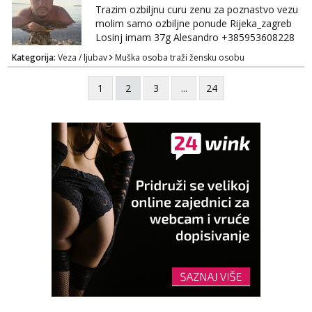
Trazim ozbiljnu curu zenu za poznastvo vezu
molim samo ozbiljne ponude Rijeka_zagreb
Losinj imam 37g Alesandro +385953608228
💪💪
Kategorija:
Veza / ljubav
Muška osoba traži žensku osobu
1
2
3
...
24