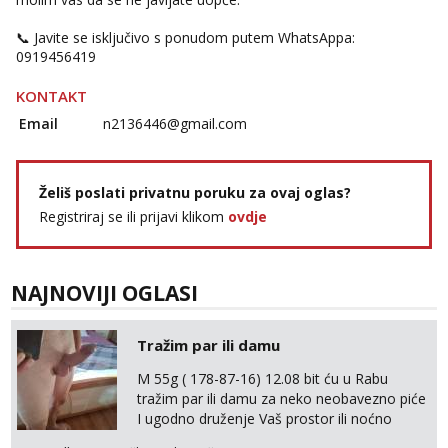
Tel:
064/677-677
- Kod: #72
📞 Javite se isključivo s ponudom putem WhatsAppa:
tel:0,93€ - mob:1,12€ min
0919456419
KONTAKT
Email
n2136446@gmail.com
Želiš poslati privatnu poruku za ovaj oglas?
Registriraj se ili prijavi klikom
ovdje
NAJNOVIJI OGLASI
Tražim par ili damu
M 55g ( 178-87-16) 12.08 bit ću u Rabu
tražim par ili damu za neko neobavezno piće
I ugodno druženje Vaš prostor ili noćno
kupanje na osamoj plaži Kontakt