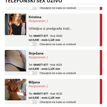
TELEFONSKI SEX UŽIVO
Obavijesti me kada se oslobodi
Kristina
Razgovaram :)
Učiteljica iz predgrađa traži...
Tel:
064/677-677
- Kod: #160
tel:0,93€ - mob:1,12€ min
Obavijesti me kada se oslobodi
Snježana
Razgovaram :)
Tel:
064/677-677
- Kod: #119
tel:0,93€ - mob:1,12€ min
Obavijesti me kada se oslobodi
Biljana
Razgovaram :)
Tel:
064/677-677
- Kod: #132
tel:0,93€ - mob:1,12€ min
Obavijesti me kada se oslobodi