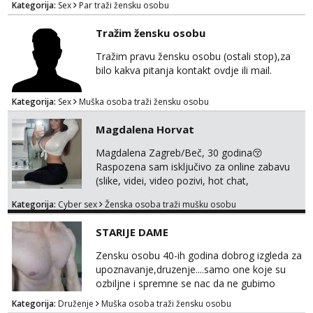
Kategorija:
Sex
Par traži žensku osobu
žestok odnos. Može se pridruziti ali i ne
mora.Bitno da uzivamo diskretno anonimno
Tražim žensku osobu
bez upoznavanja puno.Sliku mozemo
razmjeniti,ali najbolje uzivo se upoznati. Na
Tražim pravu žensku osobu (ostali stop),za
goo smo do 15.8 poslije tog mozemo se
bilo kakva pitanja kontakt ovdje ili mail.
druziti,javi se na mail il...
Kategorija:
Sex
Muška osoba traži žensku osobu
Magdalena Horvat
Magdalena Zagreb/Beč, 30 godina😚
Raspozena sam isključivo za online zabavu
(slike, videi, video pozivi, hot chat,
ispunjavanje zelja raznih i fetisa)💦 Slike na
Kategorija:
Cyber sex
Ženska osoba traži mušku osobu
oglasu su MOJE❗ Instagram:
@MagdalenaMagyy Javite mi se porukom na
STARIJE DAME
TELEGRAM: @MagdalenaMagy 👈
(ODGOVARAM JAKO BRZO TU I TU PISITE
Zensku osobu 40-ih godina dobrog izgleda za
AKO STE ZA ZABAVU)🔥 Moguće
upoznavanje,druzenje....samo one koje su
verifkovanje prije zabave✅ JAVI MI SE I
ozbiljne i spremne se nac da ne gubimo
ISPUNI SVOJE NAJVECE FANTAZIJE😈 CEKA...
vrijeme!
Kategorija:
Druženje
Muška osoba traži žensku osobu