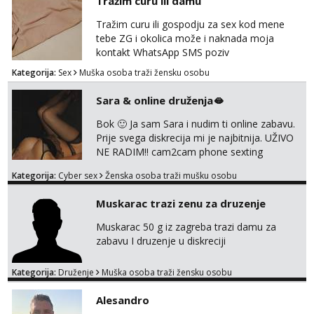
Tražim curu ili damu
energije. Javite mi se sa opisom što opširnijim
jer od toga ovisi da li ću odgovoriti. Isključivo
Tražim curu ili gospodju za sex kod mene
tražim nekoga za duži vremenski period.
tebe ZG i okolica može i naknada moja
Naravno njegovanog i galantn...
kontakt WhatsApp SMS poziv
Kategorija:
Sex
Muška osoba traži žensku osobu
Sara & online druženja🫦
Bok 🙂 Ja sam Sara i nudim ti online zabavu.
Prije svega diskrecija mi je najbitnija. UŽIVO
NE RADIM!! cam2cam phone sexting
squirting anal slike i videa razne igrice s
Kategorija:
Cyber sex
Ženska osoba traži mušku osobu
partnerom ili partnericom te naši porno
uradci. Javi se porukom na wapp i zakaži svoj
Muskarac trazi zenu za druzenje
termin. P.S. tražit ćeš me još 🫠💦
Muskarac 50 g iz zagreba trazi damu za
zabavu I druzenje u diskreciji
Kategorija:
Druženje
Muška osoba traži žensku osobu
Alesandro