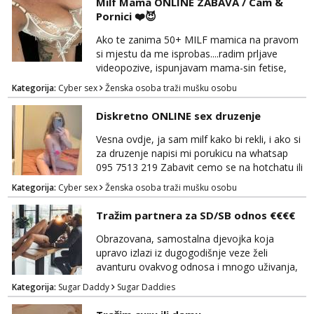
Milf Mama ONLINE ZABAVA / Cam &
Pornici ❤️😈
Ako te zanima 50+ MILF mamica na pravom
si mjestu da me isprobas....radim prljave
videopozive, ispunjavam mama-sin fetise,
dominacija, hotchat, saljem ti svoje gole
Kategorija:
Cyber sex
Ženska osoba traži mušku osobu
slikice i videe ako zelis, a mozes i dobiti gacice
od mamice ako me zamolis... 🔥🫦 NE RADIM
Diskretno ONLINE sex druzenje
UZIVO...Javi se na wapp 091 548 3275,
mamica te ceka da ispunim sve tvoje zelje 😽
Vesna ovdje, ja sam milf kako bi rekli, i ako si
za druzenje napisi mi porukicu na whatsap
095 7513 219 Zabavit cemo se na hotchatu ili
videopozivu a saljem i gacice i gole slikice :)
Kategorija:
Cyber sex
Ženska osoba traži mušku osobu
NE UZIVO!
Tražim partnera za SD/SB odnos €€€€
Obrazovana, samostalna djevojka koja
upravo izlazi iz dugogodišnje veze želi
avanturu ovakvog odnosa i mnogo uživanja,
poklona, pažnje i putovanja. Moguća i
Kategorija:
Sugar Daddy
Sugar Daddies
poslovna saradnja ako nam se interesi
poklapaju. Mnogo senzualnosti i lijepe