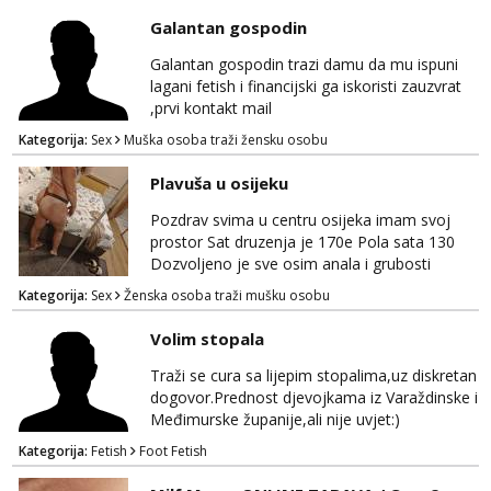
Galantan gospodin
Galantan gospodin trazi damu da mu ispuni
lagani fetish i financijski ga iskoristi zauzvrat
,prvi kontakt mail
Kategorija:
Sex
Muška osoba traži žensku osobu
Plavuša u osijeku
Pozdrav svima u centru osijeka imam svoj
prostor Sat druzenja je 170e Pola sata 130
Dozvoljeno je sve osim anala i grubosti
Prodajem i svoja videa ako nekog zanima Za
Kategorija:
Sex
Ženska osoba traži mušku osobu
dogovor javite se na wocap 0919282417
Volim stopala
Traži se cura sa lijepim stopalima,uz diskretan
dogovor.Prednost djevojkama iz Varaždinske i
Međimurske županije,ali nije uvjet:)
Kategorija:
Fetish
Foot Fetish