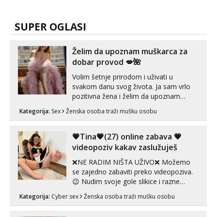
SUPER OGLASI
Želim da upoznam muškarca za
dobar provod 💋🌺
Volim šetnje prirodom i uživati u
svakom danu svog života. Ja sam vrlo
pozitivna žena i želim da upoznam
muškarca za dobar provod, naravno
Kategorija:
Sex
Ženska osoba traži mušku osobu
može i nešto više.💋🌺 Klikni na link
ispod i nadji me tamo, cekam te!
💗Tina💗(27) online zabava 💗
videopoziv kakav zaslužuješ
❌NE RADIM NIŠTA UŽIVO❌ Možemo
se zajedno zabaviti preko videopoziva.
😉 Nudim svoje gole slikice i razne
videouradke. 🤩 Za online zabavu pošalji
Kategorija:
Cyber sex
Ženska osoba traži mušku osobu
poruku na Whatsapp, Telegram ili Viber.
😎 +385 91 912 3322 Za provjeru moje