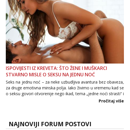
povjerenje. Takođe...
ISPOVIJESTI IZ KREVETA: ŠTO ŽENE I MUŠKARCI
STVARNO MISLE O SEKSU NA JEDNU NOĆ
Seks na jednu noć – za neke uzbudljiva avantura bez obaveza,
za druge emotivna minska polja. Iako živimo u vremenu kad se
o seksu govori otvorenije nego ikad, tema „jedne noći strasti“ i
dalje izaziva burne rasprave. Što zapravo misle žene, a što
Pročitaj više
muškarci? Jesu...
NAJNOVIJI FORUM POSTOVI