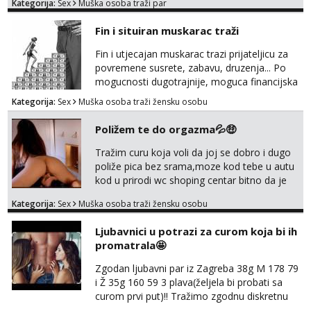
Kategorija:
Sex
Muška osoba traži par
trata.vrh@gmail.com
Fin i situiran muskarac traži
Fin i utjecajan muskarac trazi prijateljicu za
povremene susrete, zabavu, druzenja... Po
mogucnosti dugotrajnije, moguca financijska
potpora!
Kategorija:
Sex
Muška osoba traži žensku osobu
Poližem te do orgazma💦🤑
Tražim curu koja voli da joj se dobro i dugo
poliže pica bez srama,moze kod tebe u autu
kod u prirodi wc shoping centar bitno da je
uzbudljivo i da si full diskretna i napaljena💦
Kategorija:
Sex
Muška osoba traži žensku osobu
jer nisam solo. Zgodan sam i diskretan,sliku
šaljem na wapp telegram..178 78kg.,javi se
Ljubavnici u potrazi za curom koja bi ih
za brz dogovor Kontakt 0958759047
promatrala🤩
Zgodan ljubavni par iz Zagreba 38g M 178 79
i Ž 35g 160 59 3 plava(željela bi probati sa
curom prvi put)!! Tražimo zgodnu diskretnu
curu koja bi nas promatrala dok imamo