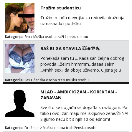
Tražim studenticu
Tražim mlađu djevojku za redovita druženja
uz naknadu i podršku.
Kategorija:
Sex
Muška osoba traži žensku osobu
BAŠ BI GA STAVILA 💥🔥🎊💪
Ponekada sam tu ... Kada san željna dobrog
provoda ...želim hmmmm...daaaa želim
...vrhhh sex,i da oboje uživamo. Cijena je u
skladu sa time . TVOJ PROSTOR U ZAGREBU
Kategorija:
Sex
Ženska osoba traži mušku osobu
Procjeni jesi li ti taj .?! Ja bi jednog ali
kvalitetnog. Prirodne veće grudi i prcasta
MLAD - AMBICIOZAN - KOREKTAN -
guza ... Javi se 🔥Samo na mail.
ZABAVAN
Sve što se događa se događa s razlogom. Pa
tako i ovo, zanimaju me isključivo žene/ŽENA!
Sigurno neću bit s njih 10 odjednom!
Kategorija:
Druženje
Muška osoba traži žensku osobu