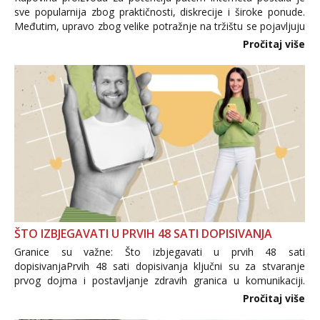
sve popularnija zbog praktičnosti, diskrecije i široke ponude.
Međutim, upravo zbog velike potražnje na tržištu se pojavljuju
i brojni krivotvoreni proizvodi, nepouzdane internetske
Pročitaj više
trgovine te proizvodi nepoznatog podrijetla. ...
ŠTO IZBJEGAVATI U PRVIH 48 SATI DOPISIVANJA
Granice su važne: Što izbjegavati u prvih 48 sati
dopisivanjaPrvih 48 sati dopisivanja ključni su za stvaranje
prvog dojma i postavljanje zdravih granica u komunikaciji.
Važno je izbjeći prebrzo otkrivanje osobnih ili intimnih
Pročitaj više
informacija, jer nepoznata osoba još nije zaslužila to