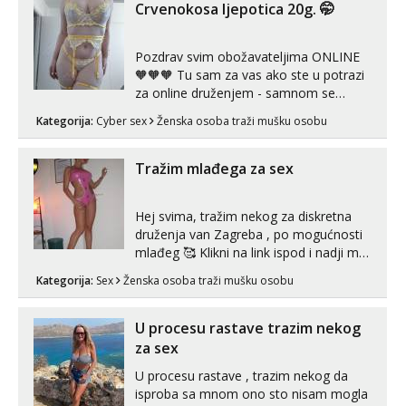
autentičnosti možeš me vidjeti na
Crvenokosa ljepotica 20g. 🤭
videopozivu. 😉 S vama sam vec 5 ...
Pozdrav svim obožavateljima ONLINE
🧡🧡🧡 Tu sam za vas ako ste u potrazi
za online druženjem - samnom se
možete zabaviti preko videopoziva, ili
Kategorija:
Cyber sex
Ženska osoba traži mušku osobu
ako vam nisam dovoljna radim i u paru i
trojci s kolegicama, svaka je drugačija
😉 Radim i vruća tipkanja uz slike i hot
Tražim mlađega za sex
line pozive. Za vas sam pripremila ...
Hej svima, tražim nekog za diskretna
druženja van Zagreba , po mogućnosti
mlađeg 🥰 Klikni na link ispod i nadji me
tamo, cekam te!
Kategorija:
Sex
Ženska osoba traži mušku osobu
U procesu rastave trazim nekog
za sex
U procesu rastave , trazim nekog da
isproba sa mnom ono sto nisam mogla