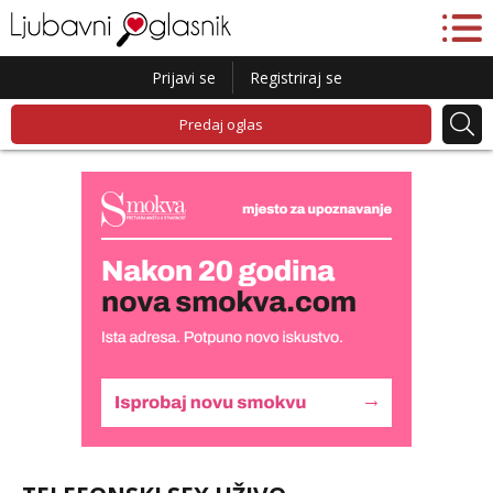
Prijavi se
Registriraj se
Predaj oglas
Liliana
Razgovaram :)
Tel:
064/677-677
- Kod: #69
tel:0,93€ - mob:1,12€ min