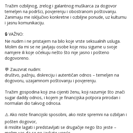
tel:0,93€ - mob:1,12€ min
Tražim ozbiljnog, zrelog i galantnog muškarca za dogovor
Obavijesti me kada se oslobodi
temeljen na podršci, povjerenju i obostranom poštovanju.
Zanimaju me isključivo konkretne i ozbiljne ponude, uz kulturnu
Alisa
i jasnu komunikaciju.
Razgovaram :)
🔒 VAŽNO:
Tel:
064/677-677
- Kod: #106
Ne nudim i ne pristajem na bilo koje vrste seksualnih usluga.
tel:0,93€ - mob:1,12€ min
Molim da mi se ne javljaju osobe koje nisu sigurne u svoje
Obavijesti me kada se oslobodi
namjere ili koje očekuju nešto što nije jasno i pošteno
Zara
dogovoreno.
Razgovaram :)
💬 Zauzvrat nudim:
Tel:
064/677-677
- Kod: #123
društvo, pažnju, diskreciju i autentičan odnos – temeljen na
tel:0,93€ - mob:1,12€ min
dogovoru, uzajamnom poštovanju i povjerenju.
Obavijesti me kada se oslobodi
Tražim gospodina koji zna cijeniti ženu, koji razumije što znači
Anđela
sugar daddy odnos, i kojem je financijska potpora prirodan i
Čekam tvoj poziv!
normalan dio takvog odnosa.
Tel:
064/677-677
- Kod: #142
tel:0,93€ - mob:1,12€ min
⚠️ Ako niste financijski sposobni, ako niste spremni na ozbiljan i
pošten dogovor,
Mira
ili mislite lagati i predstavljati se drugačije nego što jeste –
Čekam tvoj poziv!
molim vas da se ne javljate uopće.