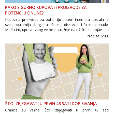
KAKO SIGURNO KUPOVATI PROIZVODE ZA
POTENCIJU ONLINE?
Kupovina proizvoda za potenciju putem interneta postala je
sve popularnija zbog praktičnosti, diskrecije i široke ponude.
Međutim, upravo zbog velike potražnje na tržištu se pojavljuju
i brojni krivotvoreni proizvodi, nepouzdane internetske
Pročitaj više
trgovine te proizvodi nepoznatog podrijetla. ...
ŠTO IZBJEGAVATI U PRVIH 48 SATI DOPISIVANJA
Granice su važne: Što izbjegavati u prvih 48 sati