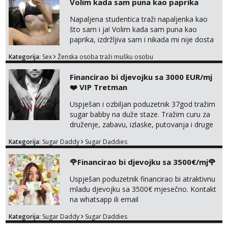
Volim kada sam puna kao paprika
Anđela
Čekam tvoj poziv!
Napaljena studentica traži napaljenka kao
što sam i ja! Volim kada sam puna kao
Tel:
064/677-677
- Kod: #142
paprika, izdržljiva sam i nikada mi nije dosta
tel:0,93€ - mob:1,12€ min
seksa. Volim grubi seks i više puta dnevno
Kategorija:
Sex
Ženska osoba traži mušku osobu
bilo kad i bilo gdje zato se javi što prije da
Mira
me isprobaš Klikni na link ispod i nadji me
Čekam tvoj poziv!
Financirao bi djevojku sa 3000 EUR/mj
tamo, cekam te!
❤️ VIP Tretman
Tel:
064/677-677
- Kod: #72
tel:0,93€ - mob:1,12€ min
Uspješan i ozbiljan poduzetnik 37god tražim
sugar babby na duže staze. Tražim curu za
Lucija
druženje, zabavu, izlaske, putovanja i druge
Razgovaram :)
lijepe stvari na obostranu korist. Ako si
Tel:
064/677-677
- Kod: #136
Kategorija:
Sugar Daddy
Sugar Daddies
otvorena, komunikativna, zgodna i atraktivna
tel:0,93€ - mob:1,12€ min
javi se na moj email:
Obavijesti me kada se oslobodi
🌹Financirao bi djevojku sa 3500€/mj🌹
markodalic37@gmail.com
Liliana
Uspješan poduzetnik financirao bi atraktivnu
Razgovaram :)
mladu djevojku sa 3500€ mjesečno. Kontakt
na whatsapp ili email
Tel:
064/677-677
- Kod: #69
tel:0,93€ - mob:1,12€ min
Kategorija:
Sugar Daddy
Sugar Daddies
Obavijesti me kada se oslobodi