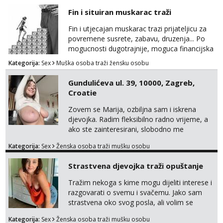
Tel:
064/677-677
- Kod: #72
Fin i situiran muskarac traži
tel:0,93€ - mob:1,12€ min
Fin i utjecajan muskarac trazi prijateljicu za
povremene susrete, zabavu, druzenja... Po
mogucnosti dugotrajnije, moguca financijska
potpora!
Kategorija:
Sex
Muška osoba traži žensku osobu
Gundulićeva ul. 39, 10000, Zagreb,
Croatie
Zovem se Marija, ozbiljna sam i iskrena
djevojka. Radim fleksibilno radno vrijeme, a
ako ste zainteresirani, slobodno me
kontaktirajte na moj WhatsApp
Kategorija:
Sex
Ženska osoba traži mušku osobu
broj☎️:+385 92 451 2472
Strastvena djevojka traži opuštanje
Tražim nekoga s kime mogu dijeliti interese i
razgovarati o svemu i svačemu. Jako sam
strastvena oko svog posla, ali volim se
opustiti i provesti vrijeme s prijateljima.
Kategorija:
Sex
Ženska osoba traži mušku osobu
Voljela bi naci nekoga pa da se nemoram