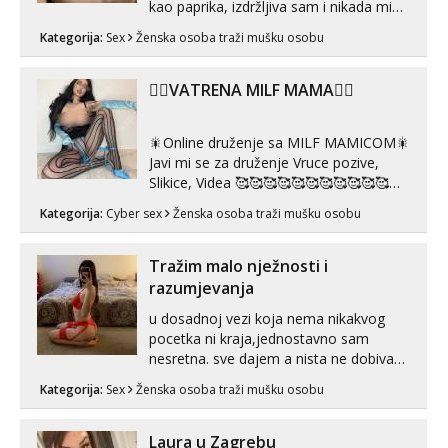
kao paprika, izdržljiva sam i nikada mi
nije dosta seksa. Volim grubi seks i više
Kategorija:
Sex
Ženska osoba traži mušku osobu
puta dnevno bilo kad i bilo gdje zato se
javi što prije da me isprobaš Klikni na
link ispod i nadji me tamo, cekam te!
❤️‍🔥VATRENA MILF MAMA❤️‍🔥
🎇Online druženje sa MILF MAMICOM🎇
Javi mi se za druženje Vruce pozive,
Slikice, Videa 🥰🥰🥰🥰🥰🥰🥰🥰🥰🥰🥰🥰
🥰 Solo ili sa partnerom ili kolegicama
Kategorija:
Cyber sex
Ženska osoba traži mušku osobu
Javi mi se porukom WhatsApp ili
Telegram WhatsApp 👉+385919977166
Telegram 👉@enafriedrichkis 🤬NE
Tražim malo nježnosti i
RADIM SASTANKE I DRUZENJA UZIVO
razumjevanja
🤬...
u dosadnoj vezi koja nema nikakvog
pocetka ni kraja,jednostavno sam
nesretna. sve dajem a nista ne dobivam
za uzvrat.trazim muskarca koji ce
Kategorija:
Sex
Ženska osoba traži mušku osobu
zadovoljiti moje potrebe,ne trazim puno
samo malo njeznosti i razumjevanja.
volim njezan seks i njezne poljupce po
Laura u Zagrebu