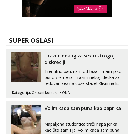
SUPER OGLASI
Trazim nekog za sex u strogoj
diskreciji
Trenutno pauziram od faxa i imam jako
puno vremena. Trazim nekog decka za
redovan sex na duze staze! Klikni na link
ispod i nadji me tamo, cekam te!
Kategorija:
Osobni kontakti
ONA
Volim kada sam puna kao paprika
Napaljena studentica traži napaljenka
kao što sam i ja! Volim kada sam puna