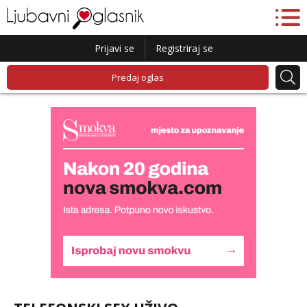
Prijavi se
Registriraj se
Predaj oglas
Lucija
Razgovaram :)
Tel:
064/677-677
- Kod: #136