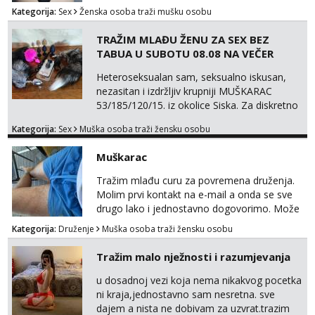
Kategorija:
Sex
Ženska osoba traži mušku osobu
TRAŽIM MLAĐU ŽENU ZA SEX BEZ
TABUA U SUBOTU 08.08 NA VEČER
Heteroseksualan sam, seksualno iskusan,
nezasitan i izdržljiv krupniji MUŠKARAC
53/185/120/15. iz okolice Siska. Za diskretno
seksualno druženje U SUBOTU 08.08 NA
Kategorija:
Sex
Muška osoba traži žensku osobu
VEČER u ZAGREBU tražim MLAĐU ŽENU bez
obzira na vjeru, nacionalnost, bračni status i
Muškarac
udaljenost konkretno zainteresiranu za SEKS
bez TABUA i KONDOMA upotpunjen SEKS
Tražim mlađu curu za povremena druženja.
IGRAČKAMA od vibratora i umjetnih dilda do
Molim prvi kontakt na e-mail a onda se sve
analnih čepova raznih vel...
drugo lako i jednostavno dogovorimo. Može
sve u krugu od 100 km oko Zagreba
Kategorija:
Druženje
Muška osoba traži žensku osobu
Tražim malo nježnosti i razumjevanja
u dosadnoj vezi koja nema nikakvog pocetka
ni kraja,jednostavno sam nesretna. sve
dajem a nista ne dobivam za uzvrat.trazim