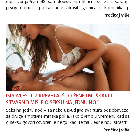
dopisivanjaPrvih 48 sati dopisivanja ključni su za stvaranje
prvog dojma i postavljanje zdravih granica u komunikaciji.
Važno je izbjeći prebrzo otkrivanje osobnih ili intimnih
Pročitaj više
informacija, jer nepoznata osoba još nije zaslužila to
povjerenje. Takođe...
ISPOVIJESTI IZ KREVETA: ŠTO ŽENE I MUŠKARCI
STVARNO MISLE O SEKSU NA JEDNU NOĆ
Seks na jednu noć – za neke uzbudljiva avantura bez obaveza,
za druge emotivna minska polja. Iako živimo u vremenu kad se
o seksu govori otvorenije nego ikad, tema „jedne noći strasti“ i
dalje izaziva burne rasprave. Što zapravo misle žene, a što
Pročitaj više
muškarci? Jesu...