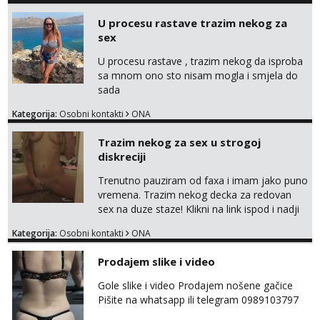
samo s prijateljima opustati ;) Klikni na link
U procesu rastave trazim nekog za
ispod i nadji me tamo, cekam te!
sex
U procesu rastave , trazim nekog da isproba
sa mnom ono sto nisam mogla i smjela do
sada
Kategorija:
Osobni kontakti
ONA
Trazim nekog za sex u strogoj
diskreciji
Trenutno pauziram od faxa i imam jako puno
vremena. Trazim nekog decka za redovan
sex na duze staze! Klikni na link ispod i nadji
me tamo, cekam te!
Kategorija:
Osobni kontakti
ONA
Prodajem slike i video
Gole slike i video Prodajem nošene gačice
Pišite na whatsapp ili telegram 0989103797