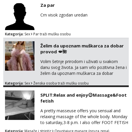
Za par
Snježana
Čekam tvoj poziv!
Crn visok zgodan uredan
Tel:
064/677-677
- Kod: #119
tel:0,93€ - mob:1,12€ min
Kategorija:
Sex
Par traži mušku osobu
Monika
Čekam tvoj poziv!
Želim da upoznam muškarca za dobar
provod 💋🌺
Tel:
064/677-677
- Kod: #133
tel:0,93€ - mob:1,12€ min
Volim šetnje prirodom i uživati u svakom
danu svog života. Ja sam vrlo pozitivna žena i
Alisa
želim da upoznam muškarca za dobar
Čekam tvoj poziv!
provod, naravno može i nešto više.💋🌺 Klikni
Tel:
064/677-677
- Kod: #106
Kategorija:
Sex
Ženska osoba traži mušku osobu
na link ispod i nadji me tamo, cekam te!
tel:0,93€ - mob:1,12€ min
SPLIT:Relax and enjoy😉Massage&Foot
Vanesa
fetish
Čekam tvoj poziv!
A pretty masseuse offers you sensual and
Tel:
064/677-677
- Kod: #74
relaxing massage of the whole body. Monday
tel:0,93€ - mob:1,12€ min
to saturday,3-8 p.m. I also offer FOOT FETISH
for lovers of beautiful feets👣👠👡👢 Calls
Žana
Kategorija:
Masaže i striptiz
Opustajuce masaze (pruza zena)