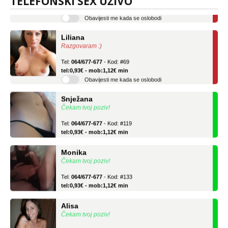
TELEFONSKI SEX UŽIVO
tel:0,93€ - mob:1,12€ min
Obavijesti me kada se oslobodi
Liliana
Razgovaram :)
Tel:
064/677-677
- Kod: #69
tel:0,93€ - mob:1,12€ min
Obavijesti me kada se oslobodi
Snježana
Čekam tvoj poziv!
Tel:
064/677-677
- Kod: #119
tel:0,93€ - mob:1,12€ min
Monika
Čekam tvoj poziv!
Tel:
064/677-677
- Kod: #133
tel:0,93€ - mob:1,12€ min
Alisa
Čekam tvoj poziv!
Tel:
064/677-677
- Kod: #106