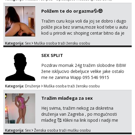
only,no messages! *NO SEX *PRIORITY IS
Čekam tvoj poziv!
GIVEN TO REGULAR CLIENTS
Poližem te do orgazma💦🤑
Tel:
064/677-677
- Kod: #135
tel:0,93€ - mob:1,12€ min
Tražim curu koja voli da joj se dobro i dugo
poliže pica bez srama,moze kod tebe u autu
Anita
kod u prirodi wc shoping centar bitno da je
Čekam tvoj poziv!
uzbudljivo i da si full diskretna i napaljena💦
Kategorija:
Sex
Muška osoba traži žensku osobu
jer nisam solo. Zgodan sam i diskretan,sliku
Tel:
064/677-677
- Kod: #87
tel:0,93€ - mob:1,12€ min
šaljem na wapp telegram..178 78kg.,javi se
SEX SPLIT
za brz dogovor Kontakt 0958759047
Zara
Pozdrav momak 24g tražim slobodne BBW
Čekam tvoj poziv!
žene iskljucivo debeljuce velike jake ostalo
Tel:
064/677-677
- Kod: #123
me ne zanima Wapp 095 546 9915
tel:0,93€ - mob:1,12€ min
Kategorija:
Druženje
Muška osoba traži žensku osobu
Anđela
Tražim mlađega za sex
Čekam tvoj poziv!
Hej svima, tražim nekog za diskretna
Tel:
064/677-677
- Kod: #142
tel:0,93€ - mob:1,12€ min
druženja van Zagreba , po mogućnosti
mlađeg 🥰 Klikni na link ispod i nadji me
Mira
tamo, cekam te!
Čekam tvoj poziv!
Kategorija:
Sex
Ženska osoba traži mušku osobu