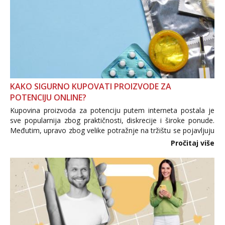
KAKO SIGURNO KUPOVATI PROIZVODE ZA
POTENCIJU ONLINE?
Kupovina proizvoda za potenciju putem interneta postala je
sve popularnija zbog praktičnosti, diskrecije i široke ponude.
Međutim, upravo zbog velike potražnje na tržištu se pojavljuju
i brojni krivotvoreni proizvodi, nepouzdane internetske
Pročitaj više
trgovine te proizvodi nepoznatog podrijetla. ...