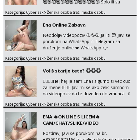
🥰🥰🥰🥰🥰🥰🥰🥰🥰🥰🥰🥰🥰 Solo ili sa
partnerom ili kolegicama Javi mi se porukom
Kategorija:
Cyber sex
Ženska osoba traži mušku osobu
WhatsApp ili Telegram WhatsApp 👉
+385919977166 Telegram 👉
Ena Online Zabava
@enafriedrichkis 🤬NE RADIM SASTANKE I
DRUZENJA UZIVO🤬
Neodoljiv videopoziv 💦💦💦 Ja i ti 😈 Javi se
porukom na WhatsApp ili Telegram za
druženje online 💋 WhatsApp 👉
+385919977166 Telegram 👉
Kategorija:
Cyber sex
Ženska osoba traži mušku osobu
@enafriedrichkis NEE radimo sastnke uzivo
nalazenja itd.. +385919977166
Voliš starije tete? 😈😈😈
❤️‍🔥❤️‍🔥Hej hej ja sam Ena i sigurno si vec cuo
za mene❤️‍🔥❤️‍🔥 Javi mi se ako zeliš samnom
na videopoziv da te doveden do vrhunca. 🎇
WhatsApp 👉+385919977166 Telegram 👉
Kategorija:
Cyber sex
Ženska osoba traži mušku osobu
@enafriedrichkis Radim samo ONLINE I
NISTA UŽIVO!!!
ENA 🔥ONLINE S LICEM🔥
CAM/CHAT/SLIKE/VIDEO
Pozdrav, Javi se porukom na br.
+385919977166 za online druženje samnom.