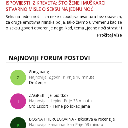
ISPOVIJESTI IZ KREVETA: ŠTO ŽENE I MUŠKARCI
STVARNO MISLE O SEKSU NA JEDNU NOĆ
Seks na jednu noć – za neke uzbudljiva avantura bez obaveza,
za druge emotivna minska polja. Iako živimo u vremenu kad se
o seksu govori otvorenije nego ikad, tema „jedne noći strasti“ i
dalje izaziva burne rasprave. Što zapravo misle žene, a što
Pročitaj više
muškarci? Jesu...
NAJNOVIJI FORUM POSTOVI
Gang bang
Najnovija: Zgodni_ri
Prije 10 minuta
Z
Druženje
ZAGREB - Jel bio tko?
Najnovija: idlepine
Prije 33 minuta
I
Cro Escort - Teme po lokacijama
BOSNA I HERCEGOVINA - Iskustva & recenzije
Najnovija: kanarinac kan
Prije 53 minuta
K