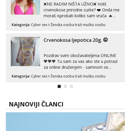
❌NE RADIM NIŠTA UŽIVO❌ Voliš
crvenokose prirodne curke? ❤️ Onda me
moraš isprobati koliko sam vruča.‎ ️‍🔥
MLADA vražica koja ima 100%
Kategorija:
Cyber sex
Ženska osoba traži mušku osobu
prorodne grudi, 💦 Misli su mi uvijek
prljave i u svemu vidim samo užitak. 💦
U mojoj raznolikoj ponudi možeš
Crvenokosa ljepotica 20g. 🤭
pranaći nešto po svojoj mjeri. Sexi videa
s kolegica...
Pozdrav svim obožavateljima ONLINE
🧡🧡🧡 Tu sam za vas ako ste u potrazi
za online druženjem - samnom se
možete zabaviti preko videopoziva, ili
Kategorija:
Cyber sex
Ženska osoba traži mušku osobu
ako vam nisam dovoljna radim i u paru i
trojci s kolegicama, svaka je drugačija
😉 Radim i vruća tipkanja uz slike i hot
line pozive. Za vas sam pripremila ...
NAJNOVIJI ČLANCI