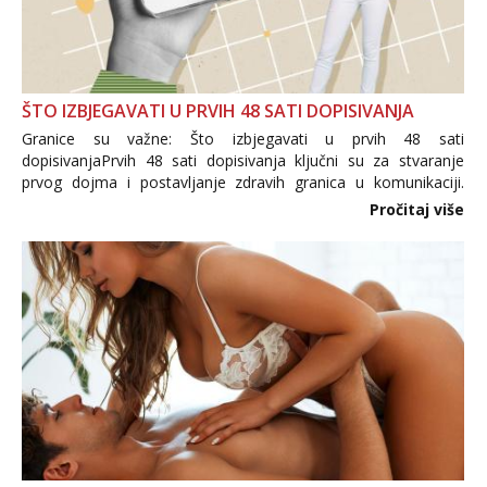
ŠTO IZBJEGAVATI U PRVIH 48 SATI DOPISIVANJA
Granice su važne: Što izbjegavati u prvih 48 sati
dopisivanjaPrvih 48 sati dopisivanja ključni su za stvaranje
prvog dojma i postavljanje zdravih granica u komunikaciji.
Važno je izbjeći prebrzo otkrivanje osobnih ili intimnih
Pročitaj više
informacija, jer nepoznata osoba još nije zaslužila to
povjerenje. Takođe...