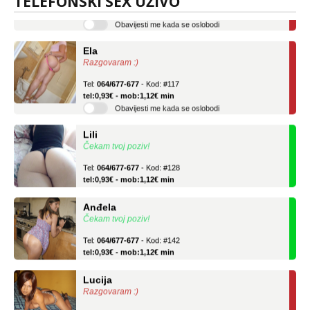
TELEFONSKI SEX UŽIVO
tel:0,93€ - mob:1,12€ min
Obavijesti me kada se oslobodi
Ela
Razgovaram :)
Tel:
064/677-677
- Kod: #117
tel:0,93€ - mob:1,12€ min
Obavijesti me kada se oslobodi
Lili
Čekam tvoj poziv!
Tel:
064/677-677
- Kod: #128
tel:0,93€ - mob:1,12€ min
Anđela
Čekam tvoj poziv!
Tel:
064/677-677
- Kod: #142
tel:0,93€ - mob:1,12€ min
Lucija
Razgovaram :)
Tel:
064/677-677
- Kod: #136