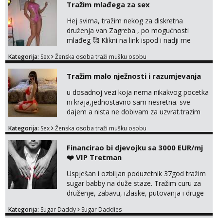
Tražim mlađega za sex
Hej svima, tražim nekog za diskretna
druženja van Zagreba , po mogućnosti
mlađeg 🥰 Klikni na link ispod i nadji me
tamo, cekam te!
Kategorija:
Sex
Ženska osoba traži mušku osobu
Tražim malo nježnosti i razumjevanja
u dosadnoj vezi koja nema nikakvog pocetka
ni kraja,jednostavno sam nesretna. sve
dajem a nista ne dobivam za uzvrat.trazim
muskarca koji ce zadovoljiti moje potrebe,ne
Kategorija:
Sex
Ženska osoba traži mušku osobu
trazim puno samo malo njeznosti i
razumjevanja. volim njezan seks i njezne
Financirao bi djevojku sa 3000 EUR/mj
poljupce po tijelu koji me jako
❤️ VIP Tretman
pale,obozavam kad muskarac preuzme
kontrolu . javi se :) Klikni na link ispod i nadji
Uspješan i ozbiljan poduzetnik 37god tražim
me tamo, cekam te!
sugar babby na duže staze. Tražim curu za
druženje, zabavu, izlaske, putovanja i druge
lijepe stvari na obostranu korist. Ako si
Kategorija:
Sugar Daddy
Sugar Daddies
otvorena, komunikativna, zgodna i atraktivna