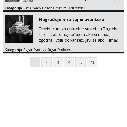
bivsi je bio samo konj hahahahah Klikni niže
Kategorija:
Sex
Ženska osoba traži mušku osobu
na sexdater link i javi mi se tamo....
Nagrađujem za tajnu avanturu
Tražim curu za diskretne susrete u Zagrebu i
regiji. Dobro nagrađujem ako si mlada,
zgodna i voliš dobar sex. Javi se ako: - imaš
do 25 godina - imaš do 65 kg - imaš dugu
Kategorija:
Sugar Daddy
Sugar Daddies
kosu - se dobro ljubiš - si fleksibilna s
vremenom (jer ga nemam previše) i
1
2
3
4
...
23
dostupna radnim danom (vikendi i noći su za
obitelj) - vodiš brigu o zdravlju i koristiš
zaštitu Ne javljajte se: - debele - frajeri i
paro...