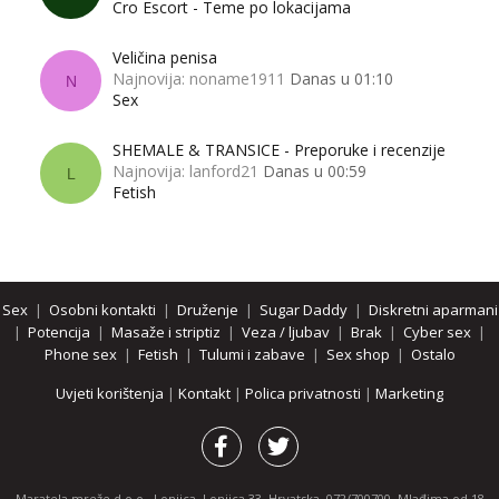
Cro Escort - Teme po lokacijama
Veličina penisa
Najnovija: noname1911
Danas u 01:10
N
Sex
SHEMALE & TRANSICE - Preporuke i recenzije
Najnovija: lanford21
Danas u 00:59
L
Fetish
Sex
|
Osobni kontakti
|
Druženje
|
Sugar Daddy
|
Diskretni aparmani
|
Potencija
|
Masaže i striptiz
|
Veza / ljubav
|
Brak
|
Cyber sex
|
Phone sex
|
Fetish
|
Tulumi i zabave
|
Sex shop
|
Ostalo
Uvjeti korištenja
|
Kontakt
|
Polica privatnosti
|
Marketing
Maratela mreže d.o.o., Lonjica, Lonjica 33, Hrvatska, 072/700700, Mlađima od 18