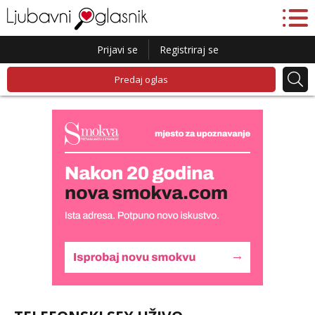
Prijavi se
Registriraj se
Predaj oglas
Lucija
Razgovaram :)
Tel:
064/677-677
- Kod: #136