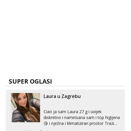
SUPER OGLASI
Laura u Zagrebu
Ciao ja sam Laura 27 g i uvijek
diskretno i namirisana sam i top higijena
😘 i nježna i klimatiziran prostor Trazim
sex za nagradu Radim klasican sex