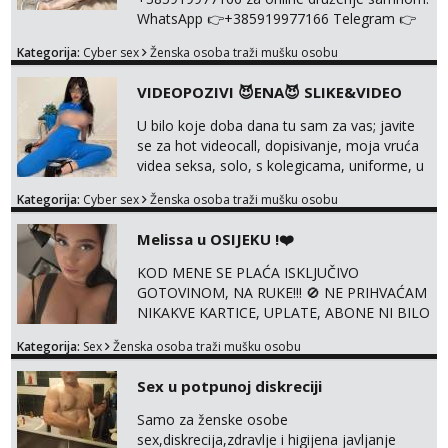
WhatsApp 👉+385919977166 Telegram 👉
@enafriedrichkis Radim videopozive s licem,
Kategorija:
Cyber sex
Ženska osoba traži mušku osobu
solo i s partnerom, kolegicama
(Tina&Natali), razne kombinacije halteri,
VIDEOPOZIVI 😈ENA😈 SLIKE&VIDEO
haljine, štikle, samostojeće itd. Nudim
svakakva videa seksa, pušenje, razne
U bilo koje doba dana tu sam za vas; javite
lokacije, suradnje s kolegicama, fetiši..
se za hot videocall, dopisivanje, moja vruća
Dopisivanje i slike također radim. NIŠTA UŽI...
videa seksa, solo, s kolegicama, uniforme, u
autu itd, te za gole slikice 💋 WhatsApp 👉
Kategorija:
Cyber sex
Ženska osoba traži mušku osobu
+385919977166 Telegram 👉
@enafriedrichkis ISKLJUČIVO ONLINE, NIŠTA
Melissa u OSIJEKU !❤️
UŽIVO
KOD MENE SE PLAĆA ISKLJUČIVO
GOTOVINOM, NA RUKE!!! 🚫 NE PRIHVAĆAM
NIKAKVE KARTICE, UPLATE, ABONE NI BILO
KAKVE DRUGE OBLIKE PLAĆANJA – 💵
Kategorija:
Sex
Ženska osoba traži mušku osobu
SAMO GOTOVINA!!! Moje fotografije su
100% moje, bez laži i igara. Nemam vremena
Sex u potpunoj diskreciji
za dopisivanja Za dogovor mi piši direktno na
WhatsApp – ako znaš što želiš, bit će ti
Samo za ženske osobe
nagrađeno.
sex,diskrecija,zdravlje i higijena javljanje