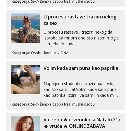
Kategorija:
Sex
Ženska osoba traži mušku osobu
Pusenje i gutanje sperme Erotsko rublje
imam uvijek Lizati me mozes i ljubiti po
tijelu Iskljucivo neradim analni !!! I
U procesu rastave trazim nekog
neljubim se Wha...
za sex
U procesu rastave , trazim nekog da
isproba sa mnom ono sto nisam mogla
i smjela do sada
Kategorija:
Osobni kontakti
ONA
Volim kada sam puna kao paprika
Napaljena studentica traži napaljenka
kao što sam i ja! Volim kada sam puna
kao paprika, izdržljiva sam i nikada mi
nije dosta seksa. Volim grubi seks i više
Kategorija:
Sex
Ženska osoba traži mušku osobu
puta dnevno bilo kad i bilo gdje zato se
javi što prije da me isprobaš Klikni na
link ispod i nadji me tamo, cekam te!
Vatrena ‎️‍🔥 crvenokosa Natali (21)
‎️‍🔥 vruča‎ ️‍🔥 ONLINE ZABAVA