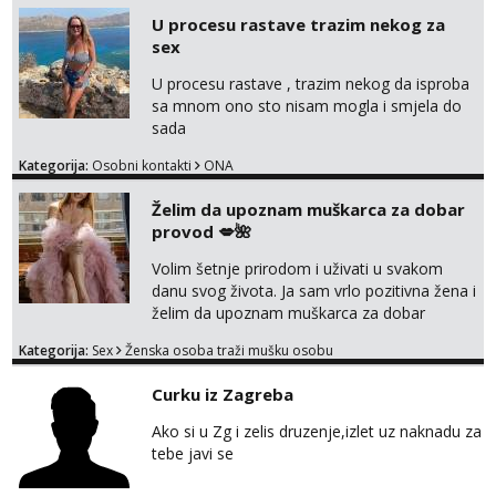
javi se na moj email:
U procesu rastave trazim nekog za
markodalic37@gmail.com
sex
U procesu rastave , trazim nekog da isproba
sa mnom ono sto nisam mogla i smjela do
sada
Kategorija:
Osobni kontakti
ONA
Želim da upoznam muškarca za dobar
provod 💋🌺
Volim šetnje prirodom i uživati u svakom
danu svog života. Ja sam vrlo pozitivna žena i
želim da upoznam muškarca za dobar
provod, naravno može i nešto više.💋🌺 Klikni
Kategorija:
Sex
Ženska osoba traži mušku osobu
na link ispod i nadji me tamo, cekam te!
Curku iz Zagreba
Ako si u Zg i zelis druzenje,izlet uz naknadu za
tebe javi se