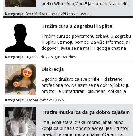
preko WhatsApp,Viber!!!Ja sam muškarac 40
god. 180cm 105kg!!!BDSM I razno razni fetiši
Kategorija:
Sex
Muška osoba traži žensku osobu
sve stvar dogovora otvoren za sve
opcije!!!Parovi isto dobro došli!!!
Tražim curu u Zagrebu ili Splitu
Tražim curu za povremenu zabavu u Zagrebu
ili Splitu uz moju pomoć. Za više informacija i
dogovor javite se na mail ili google chat na
oneofakind999111@gmail.com
Kategorija:
Sugar Daddy
Sugar Daddies
Diskrecija
Ugodno društvo za sve prilike – diskretno i
profesionalno. Nalazim se na dobroj lokaciji,
prostor je klimatiziran i diskretan. Aplikacija
what sapp 0957660399.
Kategorija:
Osobni kontakti
ONA
Trazim muskarca da ga dobro zajašem
Ima jedna stara izreka: moras jahati puno
konja da bi nasla onog pravoga. Jesi li ti moj
pravi, ili te samo moram jahati? Onaj moj