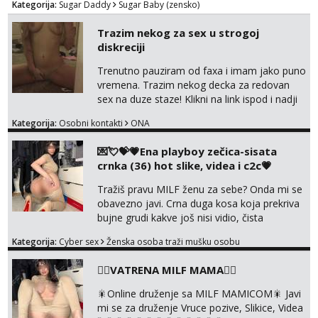
Kategorija:
Sugar Daddy
Sugar Baby (zensko)
Trazim nekog za sex u strogoj
diskreciji
Trenutno pauziram od faxa i imam jako puno
vremena. Trazim nekog decka za redovan
sex na duze staze! Klikni na link ispod i nadji
me tamo, cekam te!
Kategorija:
Osobni kontakti
ONA
💌💘💝💗Ena playboy zečica-sisata
crnka (36) hot slike, videa i c2c💗
Tražiš pravu MILF ženu za sebe? Onda mi se
obavezno javi. Crna duga kosa koja prekriva
bujne grudi kakve još nisi vidio, čista
ŠESTICA! A usne? O usnama bolje da ni ne
Kategorija:
Cyber sex
Ženska osoba traži mušku osobu
pričam. Prave pune usne koje će ti se urezati
u pamćenje, jer vjeruj mi, takve još nisi vidio.
❤️‍🔥VATRENA MILF MAMA❤️‍🔥
Uvijek sam spremna za ONLOINE zabavu.
Volim vruće u porukama uz pokoju fotku.
🎇Online druženje sa MILF MAMICOM🎇 Javi
Radim slikice i videa po tvojoj želji te imam
mi se za druženje Vruce pozive, Slikice, Videa
raznih mater...