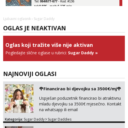
tel:0,93€ - mob:1,12€ min
Obavijesti me kada se oslobodi
Ela
Ljubavni oglasnik
› Sugar Daddy
Razgovaram :)
OGLAS JE NEAKTIVAN
Tel:
064/677-677
- Kod: #117
tel:0,93€ - mob:1,12€ min
Obavijesti me kada se oslobodi
Oglas koji tražite više nije aktivan
Pogledajte slične oglase u rubrici:
Sugar Daddy
»
Lili
Čekam tvoj poziv!
Tel:
064/677-677
- Kod: #128
tel:0,93€ - mob:1,12€ min
NAJNOVIJI OGLASI
Anđela
Čekam tvoj poziv!
🌹Financirao bi djevojku sa 3500€/mj🌹
Tel:
064/677-677
- Kod: #142
Uspješan poduzetnik financirao bi atraktivnu
tel:0,93€ - mob:1,12€ min
mladu djevojku sa 3500€ mjesečno. Kontakt
na whatsapp ili email
Kategorija:
Sugar Daddy
Sugar Daddies