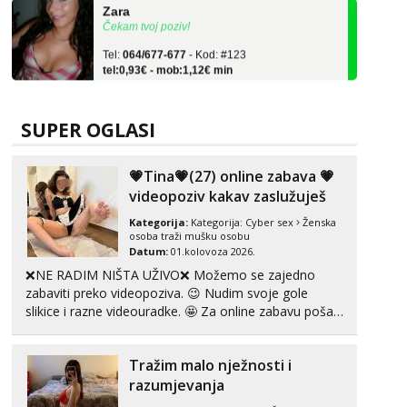
Čekam tvoj poziv!
Tel:
064/677-677
- Kod: #123
tel:0,93€ - mob:1,12€ min
Anđela
Čekam tvoj poziv!
SUPER OGLASI
Tel:
064/677-677
- Kod: #142
tel:0,93€ - mob:1,12€ min
💗Tina💗(27) online zabava 💗
Kristina
videopoziv kakav zaslužuješ
Razgovaram :)
Kategorija:
Kategorija:
Cyber sex
Ženska
Učiteljica iz predgrađa traži...
osoba traži mušku osobu
Datum:
01.kolovoza 2026.
Tel:
064/677-677
- Kod: #160
tel:0,93€ - mob:1,12€ min
❌NE RADIM NIŠTA UŽIVO❌ Možemo se zajedno
Obavijesti me kada se oslobodi
zabaviti preko videopoziva. 😉 Nudim svoje gole
slikice i razne videouradke. 🤩 Za online zabavu pošalji
Monika
poruku na Whatsapp, Telegram ili Viber. 😎 +385 91
Razgovaram :)
912 3322 Za provjeru moje autentičnosti možeš me
Tražim malo nježnosti i
vidjeti na videopozivu. 😉 S vama sam vec 5 ...
Tel:
064/677-677
- Kod: #133
tel:0,93€ - mob:1,12€ min
razumjevanja
Obavijesti me kada se oslobodi