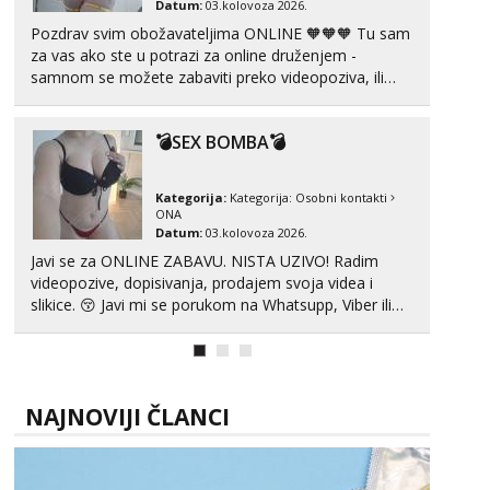
Datum:
03.kolovoza 2026.
Pozdrav svim obožavateljima ONLINE 🧡🧡🧡 Tu sam
za vas ako ste u potrazi za online druženjem -
samnom se možete zabaviti preko videopoziva, ili
ako vam nisam dovoljna radim i u paru i trojci s
kolegicama, svaka je drugačija 😉 Radim i vruća
💣SEX BOMBA💣
tipkanja uz slike i hot line pozive. Za vas sam
pripremila ...
Kategorija:
Kategorija:
Osobni kontakti
ONA
Datum:
03.kolovoza 2026.
Javi se za ONLINE ZABAVU. NISTA UZIVO! Radim
videopozive, dopisivanja, prodajem svoja videa i
slikice. 😚 Javi mi se porukom na Whatsupp, Viber ili
Telegram. +385 91 723 0045
NAJNOVIJI ČLANCI