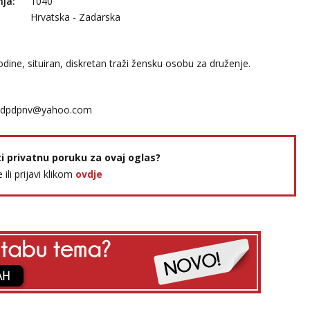
nja:
1040
Hrvatska - Zadarska
dine, situiran, diskretan traži žensku osobu za druženje.
pdpdpnv@yahoo.com
ti privatnu poruku za ovaj oglas?
e ili prijavi klikom
ovdje