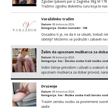
Zgodan ljubavni par iz Zagreba 38g M 178 79
Tražimo zgodnu diskretnu curu koja bi nas
ne mora.Bitno da uzivamo diskretno anon
najbolje uzivo se upoznati. Na goo smo do 1
Varaždinku tražim
Datum
: 08.kolovoza 2026.
Kategorija:
Osobni kontakti
ON
Dosadno ti je, ne da ti se izlaziti, treba
obitelji? Možemo se podružiti i zabaviti n
Whatsapp. Samo Varaždin i okolica.
Želim da upoznam muškarca za doba
Datum
: 08.kolovoza 2026.
Kategorija:
Sex
Ženska osoba traži mušku oso
Volim šetnje prirodom i uživati u svakom da
upoznam muškarca za dobar provod, naravno
tamo, cekam te!
Druzenje
Datum
: 08.kolovoza 2026.
Kategorija:
Sex
Muška osoba traži žensku oso
Trazim zensku osobu za povremene susrete
javite