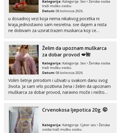
Kategorija:
Kategorija:
Sex
Ženska osoba
traži mušku osobu
Vanesa
Datum:
08.kolovoza 2026.
Čekam tvoj poziv!
u dosadnoj vezi koja nema nikakvog pocetka ni
Tel:
064/677-677
- Kod: #74
kraja,jednostavno sam nesretna. sve dajem a nista
tel:0,93€ - mob:1,12€ min
ne dobivam za uzvrat.trazim muskarca koji ce
zadovoljiti moje potrebe,ne trazim puno samo malo
Ivančica
njeznosti i razumjevanja. volim njezan seks i njezne
Čekam tvoj poziv!
Želim da upoznam muškarca
poljupce po tijelu koji me jako pale,obozavam kad
Tel:
064/677-677
- Kod: #108
muskar...
za dobar provod 💋🌺
tel:0,93€ - mob:1,12€ min
Kategorija:
Kategorija:
Sex
Ženska osoba
traži mušku osobu
Zara
Datum:
08.kolovoza 2026.
Čekam tvoj poziv!
Volim šetnje prirodom i uživati u svakom danu svog
Tel:
064/677-677
- Kod: #123
života. Ja sam vrlo pozitivna žena i želim da upoznam
tel:0,93€ - mob:1,12€ min
muškarca za dobar provod, naravno može i nešto
više.💋🌺 Klikni na link ispod i nadji me tamo, cekam
Anđela
te!
Čekam tvoj poziv!
Crvenokosa ljepotica 20g. 🤭
Tel:
064/677-677
- Kod: #142
tel:0,93€ - mob:1,12€ min
Kategorija:
Kategorija:
Cyber sex
Ženska
osoba traži mušku osobu