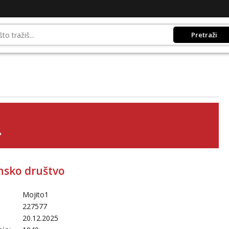
Pretraži
»
nsko društvo
Mojito1
227577
20.12.2025