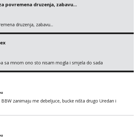
 za povremena druzenja, zabavu...
vremena druzenja, zabavu...
sex
oba sa mnom ono sto nisam mogla i smjela do sada
bu
 BBW zanimaju me debeljuce, bucke ništa drugo Uredan i
bu