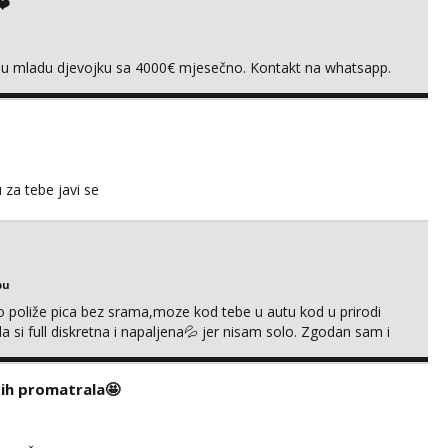
❤️
vnu mladu djevojku sa 4000€ mjesečno. Kontakt na whatsapp.
u za tebe javi se
bu
go poliže pica bez srama,moze kod tebe u autu kod u prirodi
a si full diskretna i napaljena💦 jer nisam solo. Zgodan sam i
178 78kg.,javi se za brz dogovor Kontakt 0958759047
i ih promatrala🤩