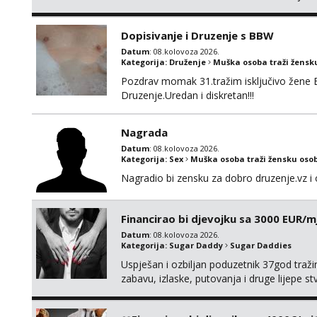
njeznosti i razumjevanja. volim njezan sek
muskarac preuzme kontrolu . javi se :) Klik
Dopisivanje i Druzenje s BBW
Datum
: 08.kolovoza 2026.
Kategorija:
Druženje
Muška osoba traži žensk
Pozdrav momak 31.tražim isključivo žene 
Druzenje.Uredan i diskretan!!!
Nagrada
Datum
: 08.kolovoza 2026.
Kategorija:
Sex
Muška osoba traži žensku oso
Nagradio bi zensku za dobro druzenje.vz i 
Financirao bi djevojku sa 3000 EUR/m
Datum
: 08.kolovoza 2026.
Kategorija:
Sugar Daddy
Sugar Daddies
Uspješan i ozbiljan poduzetnik 37god traž
zabavu, izlaske, putovanja i druge lijepe s
zgodna i atraktivna javi se na moj email: