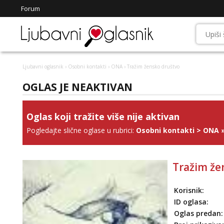
Forum
Ljubavni oglasnik
›
Osobni kontakti
›
ONA
› Tražim žensko društvo
OGLAS JE NEAKTIVAN
Oglas koji tražite više nije aktivan
Pogledajte slične oglase u rubrici:
Osobni kontakti
>
ONA
Tražim že
Korisnik:
ID oglasa:
Oglas predan: