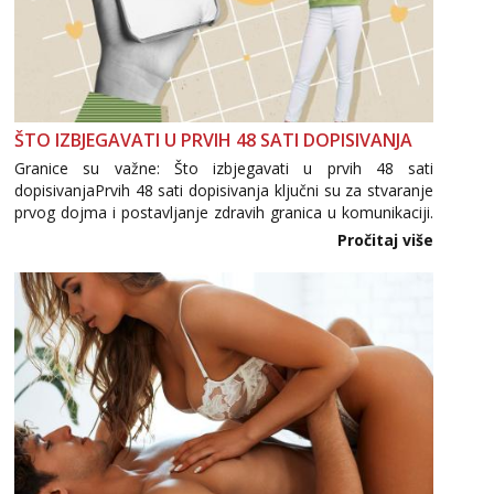
ŠTO IZBJEGAVATI U PRVIH 48 SATI DOPISIVANJA
Granice su važne: Što izbjegavati u prvih 48 sati
dopisivanjaPrvih 48 sati dopisivanja ključni su za stvaranje
prvog dojma i postavljanje zdravih granica u komunikaciji.
Važno je izbjeći prebrzo otkrivanje osobnih ili intimnih
Pročitaj više
informacija, jer nepoznata osoba još nije zaslužila to
povjerenje. Takođe...