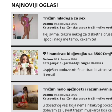
NAJNOVIJI OGLASI
Tražim mlađega za sex
Datum
: 08.kolovoza 2026.
Kategorija:
Sex
Ženska osoba traži mušku oso
Hej svima, tražim nekog za diskretna druž
ispod i nadji me tamo, cekam te!
🌹Financirao bi djevojku sa 3500€/mj
Datum
: 08.kolovoza 2026.
Kategorija:
Sugar Daddy
Sugar Daddies
Uspješan poduzetnik financirao bi atrakt
ili email
Tražim malo nježnosti i razumjevanja
Datum
: 08.kolovoza 2026.
Kategorija:
Sex
Ženska osoba traži mušku oso
u dosadnoj vezi koja nema nikakvog pocetk
dobivam za uzvrat.trazim muskarca koji c