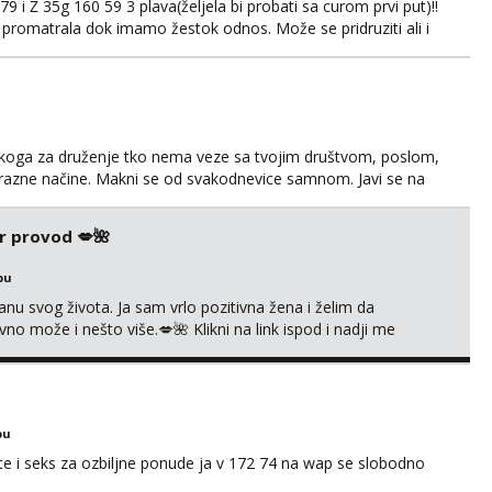
 i Ž 35g 160 59 3 plava(željela bi probati sa curom prvi put)!!
 promatrala dok imamo žestok odnos. Može se pridruziti ali i
imno bez upoznavanja puno.Sliku mozemo razmjeniti,ali
5.8 poslije tog mozemo se druziti,javi se na mail il...
š nekoga za druženje tko nema veze sa tvojim društvom, poslom,
a razne načine. Makni se od svakodnevice samnom. Javi se na
r provod 💋🌺
bu
nu svog života. Ja sam vrlo pozitivna žena i želim da
 može i nešto više.💋🌺 Klikni na link ispod i nadji me
bu
 i seks za ozbiljne ponude ja v 172 74 na wap se slobodno