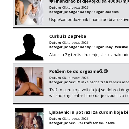
❤️Financirao bi djevojku sa 4000€/mj
Datum
: 08.kolovoza 2026.
Kategorija:
Sugar Daddy
Sugar Daddies
Uspješan poduzetnik financirao bi atrakti
Curku iz Zagreba
Datum
: 08.kolovoza 2026.
Kategorija:
Sugar Daddy
Sugar Baby (zensko)
Ako si u Zg i zelis druzenje,izlet uz naknad
Poližem te do orgazma💦🤑
Datum
: 08.kolovoza 2026.
Kategorija:
Sex
Muška osoba traži žensku oso
Tražim curu koja voli da joj se dobro i du
wc shoping centar bitno da je uzbudljivo i d
diskretan,sliku šaljem na wapp telegram..
Ljubavnici u potrazi za curom koja b
Datum
: 08.kolovoza 2026.
Kategorija:
Sex
Par traži žensku osobu