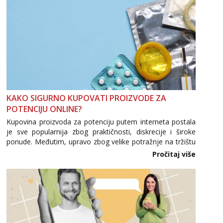
KAKO SIGURNO KUPOVATI PROIZVODE ZA
POTENCIJU ONLINE?
Kupovina proizvoda za potenciju putem interneta postala
je sve popularnija zbog praktičnosti, diskrecije i široke
ponude. Međutim, upravo zbog velike potražnje na tržištu
se pojavljuju i brojni krivotvoreni proizvodi, nepouzdane
Pročitaj više
internetske trgovine te proizvodi nepoznatog podrijetla. ...