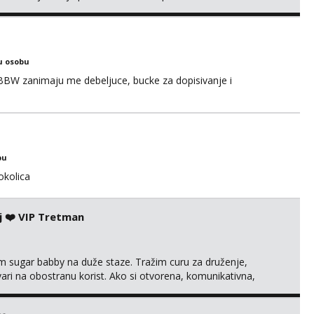
s i njezne poljupce po tijelu koji me jako pale,obozavam kad
ni na link ispod i nadji me tamo, cekam te!
u osobu
BBW zanimaju me debeljuce, bucke za dopisivanje i
bu
okolica
j ❤️ VIP Tretman
im sugar babby na duže staze. Tražim curu za druženje,
tvari na obostranu korist. Ako si otvorena, komunikativna,
 markodalic37@gmail.com