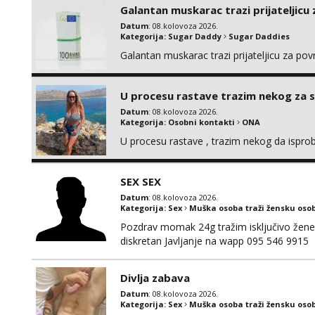
Galantan muskarac trazi prijateljicu
Datum
: 08.kolovoza 2026.
Kategorija:
Sugar Daddy
Sugar Daddies
Galantan muskarac trazi prijateljicu za po
U procesu rastave trazim nekog za 
Datum
: 08.kolovoza 2026.
Kategorija:
Osobni kontakti
ONA
U procesu rastave , trazim nekog da ispr
SEX SEX
Datum
: 08.kolovoza 2026.
Kategorija:
Sex
Muška osoba traži žensku oso
Pozdrav momak 24g tražim isključivo žene
diskretan Javljanje na wapp 095 546 9915
Divlja zabava
Datum
: 08.kolovoza 2026.
Kategorija:
Sex
Muška osoba traži žensku oso