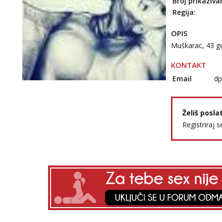
Broj prikaziva
Regija:
OPIS
Muškarac, 43 go
KONTAKT
Email
d
Želiš posla
Registriraj s