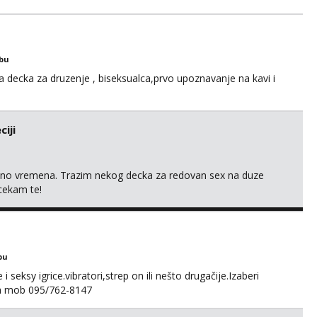
obu
a decka za druzenje , biseksualca,prvo upoznavanje na kavi i
iji
uno vremena. Trazim nekog decka za redovan sex na duze
 cekam te!
bu
 seksy igrice.vibratori,strep on ili nešto drugačije.Izaberi
na mob 095/762-8147