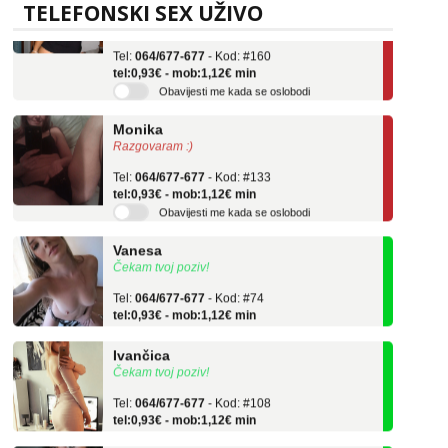
Učiteljica iz predgrađa traži...
TELEFONSKI SEX UŽIVO
Tel:
064/677-677
- Kod: #160
tel:0,93€ - mob:1,12€ min
Obavijesti me kada se oslobodi
Monika
Razgovaram :)
Tel:
064/677-677
- Kod: #133
tel:0,93€ - mob:1,12€ min
Obavijesti me kada se oslobodi
Vanesa
Čekam tvoj poziv!
Tel:
064/677-677
- Kod: #74
tel:0,93€ - mob:1,12€ min
Ivančica
Čekam tvoj poziv!
Tel:
064/677-677
- Kod: #108
tel:0,93€ - mob:1,12€ min
Zara