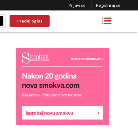
Prijavi se
Registriraj se
Predaj oglas
Kristina
Razgovaram :)