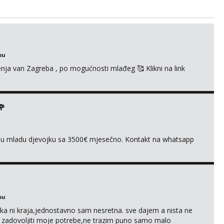
bu
enja van Zagreba , po mogućnosti mlađeg 🥰 Klikni na link
🌹
ivnu mladu djevojku sa 3500€ mjesečno. Kontakt na whatsapp
bu
a ni kraja,jednostavno sam nesretna. sve dajem a nista ne
e zadovoljiti moje potrebe,ne trazim puno samo malo