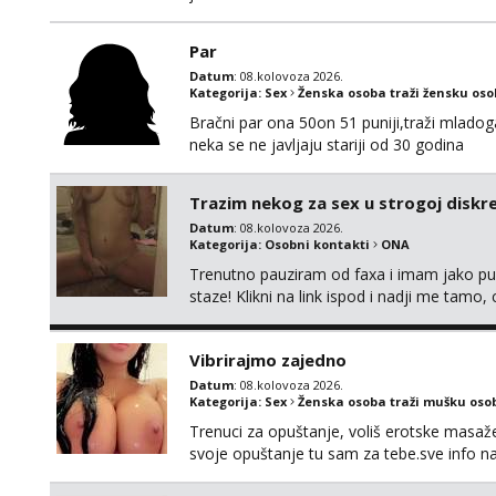
Par
Datum
: 08.kolovoza 2026.
Kategorija:
Sex
Ženska osoba traži žensku os
Bračni par ona 50on 51 puniji,traži mladog
neka se ne javljaju stariji od 30 godina
Trazim nekog za sex u strogoj diskrec
Datum
: 08.kolovoza 2026.
Kategorija:
Osobni kontakti
ONA
Trenutno pauziram od faxa i imam jako p
staze! Klikni na link ispod i nadji me tamo,
Vibrirajmo zajedno
Datum
: 08.kolovoza 2026.
Kategorija:
Sex
Ženska osoba traži mušku oso
Trenuci za opuštanje, voliš erotske masaže i
svoje opuštanje tu sam za tebe.sve info 