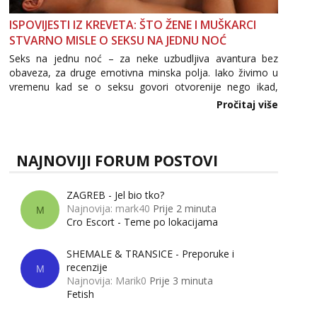
ISPOVIJESTI IZ KREVETA: ŠTO ŽENE I MUŠKARCI
STVARNO MISLE O SEKSU NA JEDNU NOĆ
Seks na jednu noć – za neke uzbudljiva avantura bez
obaveza, za druge emotivna minska polja. Iako živimo u
vremenu kad se o seksu govori otvorenije nego ikad,
tema „jedne noći strasti“ i dalje izaziva burne rasprave. Što
Pročitaj više
zapravo misle žene, a što muškarci? Jesu...
NAJNOVIJI FORUM POSTOVI
ZAGREB - Jel bio tko?
Najnovija: mark40
Prije 2 minuta
M
Cro Escort - Teme po lokacijama
SHEMALE & TRANSICE - Preporuke i
recenzije
M
Najnovija: Marik0
Prije 3 minuta
Fetish