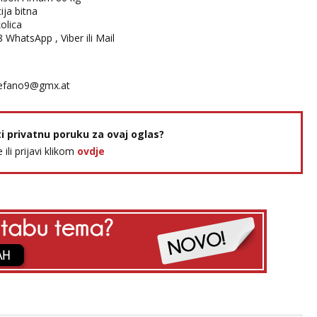
ija bitna
olica
 WhatsApp , Viber ili Mail
efano9@gmx.at
ti privatnu poruku za ovaj oglas?
e ili prijavi klikom
ovdje