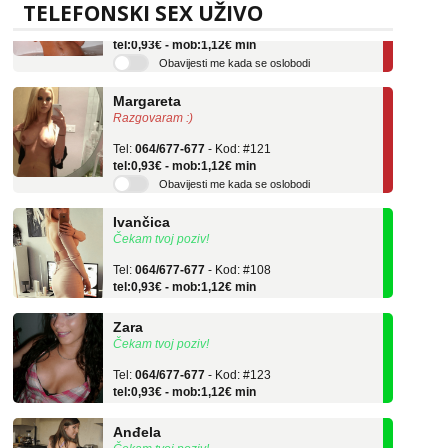
TELEFONSKI SEX UŽIVO
Tel:
064/677-677
- Kod: #75
tel:0,93€ - mob:1,12€ min
Obavijesti me kada se oslobodi
Margareta
Razgovaram :)
Tel:
064/677-677
- Kod: #121
tel:0,93€ - mob:1,12€ min
Obavijesti me kada se oslobodi
Ivančica
Čekam tvoj poziv!
Tel:
064/677-677
- Kod: #108
tel:0,93€ - mob:1,12€ min
Zara
Čekam tvoj poziv!
Tel:
064/677-677
- Kod: #123
tel:0,93€ - mob:1,12€ min
Anđela
Čekam tvoj poziv!