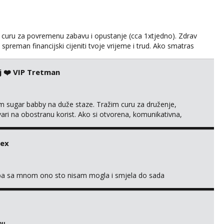
u curu za povremenu zabavu i opustanje (cca 1xtjedno). Zdrav
preman financijski cijeniti tvoje vrijeme i trud. Ako smatras
o sebi, tome sto trazis/ocekujes i fotkama na; Telegram
j ❤️ VIP Tretman
im sugar babby na duže staze. Tražim curu za druženje,
tvari na obostranu korist. Ako si otvorena, komunikativna,
 markodalic37@gmail.com
sex
oba sa mnom ono sto nisam mogla i smjela do sada
bu