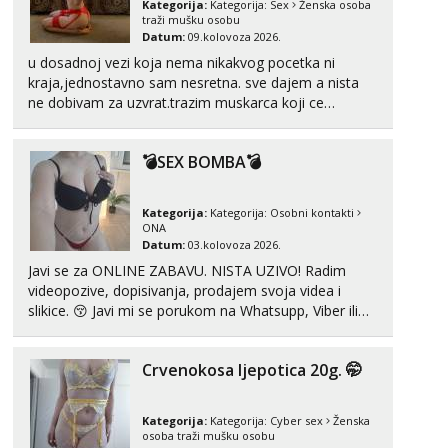
Kategorija:
Kategorija:
Sex
Ženska osoba
Tel:
064/677-677
- Kod: #123
traži mušku osobu
tel:0,93€ - mob:1,12€ min
Datum:
09.kolovoza 2026.
u dosadnoj vezi koja nema nikakvog pocetka ni
Anđela
kraja,jednostavno sam nesretna. sve dajem a nista
Čekam tvoj poziv!
ne dobivam za uzvrat.trazim muskarca koji ce
zadovoljiti moje potrebe,ne trazim puno samo malo
Tel:
064/677-677
- Kod: #142
tel:0,93€ - mob:1,12€ min
njeznosti i razumjevanja. volim njezan seks i njezne
💣SEX BOMBA💣
poljupce po tijelu koji me jako pale,obozavam kad
muskar...
Kategorija:
Kategorija:
Osobni kontakti
ONA
Datum:
03.kolovoza 2026.
Javi se za ONLINE ZABAVU. NISTA UZIVO! Radim
videopozive, dopisivanja, prodajem svoja videa i
slikice. 😚 Javi mi se porukom na Whatsupp, Viber ili
Telegram. +385 91 723 0045
Crvenokosa ljepotica 20g. 🤭
Kategorija:
Kategorija:
Cyber sex
Ženska
osoba traži mušku osobu