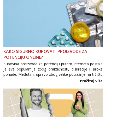
KAKO SIGURNO KUPOVATI PROIZVODE ZA
POTENCIJU ONLINE?
Kupovina proizvoda za potenciju putem interneta postala
je sve popularnija zbog praktičnosti, diskrecije i široke
ponude. Međutim, upravo zbog velike potražnje na tržištu
se pojavljuju i brojni krivotvoreni proizvodi, nepouzdane
Pročitaj više
internetske trgovine te proizvodi nepoznatog podrijetla. ...