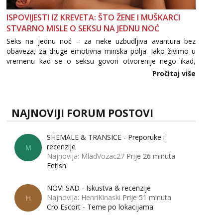
ISPOVIJESTI IZ KREVETA: ŠTO ŽENE I MUŠKARCI
STVARNO MISLE O SEKSU NA JEDNU NOĆ
Seks na jednu noć – za neke uzbudljiva avantura bez
obaveza, za druge emotivna minska polja. Iako živimo u
vremenu kad se o seksu govori otvorenije nego ikad,
tema „jedne noći strasti“ i dalje izaziva burne rasprave. Što
Pročitaj više
zapravo misle žene, a što muškarci? Jesu...
NAJNOVIJI FORUM POSTOVI
SHEMALE & TRANSICE - Preporuke i
recenzije
M
Najnovija: MladVozac27
Prije 26 minuta
Fetish
NOVI SAD - Iskustva & recenzije
Najnovija: HenriKinaski
Prije 51 minuta
H
Cro Escort - Teme po lokacijama