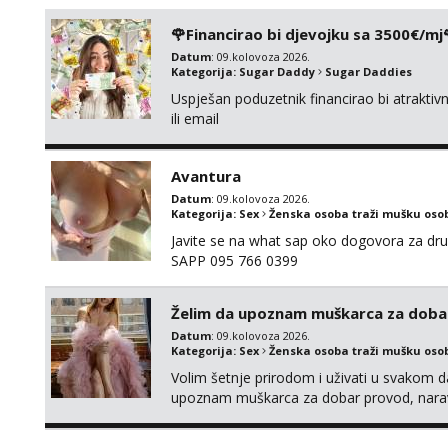
🌹Financirao bi djevojku sa 3500€/mj
Datum
: 09.kolovoza 2026.
Kategorija:
Sugar Daddy
Sugar Daddies
Uspješan poduzetnik financirao bi atrakt
ili email
Avantura
Datum
: 09.kolovoza 2026.
Kategorija:
Sex
Ženska osoba traži mušku oso
Javite se na what sap oko dogovora za dru
SAPP 095 766 0399
Želim da upoznam muškarca za doba
Datum
: 09.kolovoza 2026.
Kategorija:
Sex
Ženska osoba traži mušku oso
Volim šetnje prirodom i uživati u svakom da
upoznam muškarca za dobar provod, naravno
tamo, cekam te!