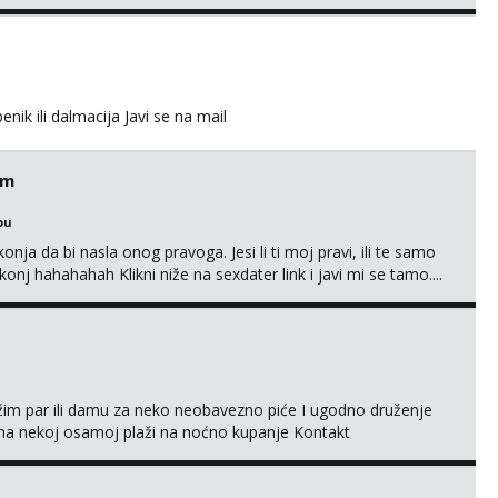
enik ili dalmacija Javi se na mail
em
bu
nja da bi nasla onog pravoga. Jesi li ti moj pravi, ili te samo
nj hahahahah Klikni niže na sexdater link i javi mi se tamo....
ažim par ili damu za neko neobavezno piće I ugodno druženje
na nekoj osamoj plaži na noćno kupanje Kontakt