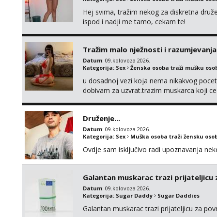
Hej svima, tražim nekog za diskretna druž
ispod i nadji me tamo, cekam te!
Tražim malo nježnosti i razumjevanja
Datum
: 09.kolovoza 2026.
Kategorija:
Sex
Ženska osoba traži mušku oso
u dosadnoj vezi koja nema nikakvog pocetk
dobivam za uzvrat.trazim muskarca koji c
njeznosti i razumjevanja. volim njezan sek
muskarac preuzme kontrolu . javi se :) Klik
Druženje...
Datum
: 09.kolovoza 2026.
Kategorija:
Sex
Muška osoba traži žensku oso
Ovdje sam isključivo radi upoznavanja ne
Galantan muskarac trazi prijateljicu
Datum
: 09.kolovoza 2026.
Kategorija:
Sugar Daddy
Sugar Daddies
Galantan muskarac trazi prijateljicu za po