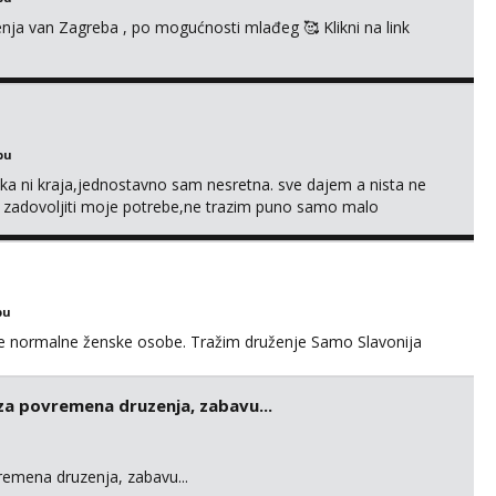
enja van Zagreba , po mogućnosti mlađeg 🥰 Klikni na link
bu
a ni kraja,jednostavno sam nesretna. sve dajem a nista ne
e zadovoljiti moje potrebe,ne trazim puno samo malo
s i njezne poljupce po tijelu koji me jako pale,obozavam kad
ni na link ispod i nadji me tamo, cekam te!
bu
ke normalne ženske osobe. Tražim druženje Samo Slavonija
 za povremena druzenja, zabavu...
vremena druzenja, zabavu...