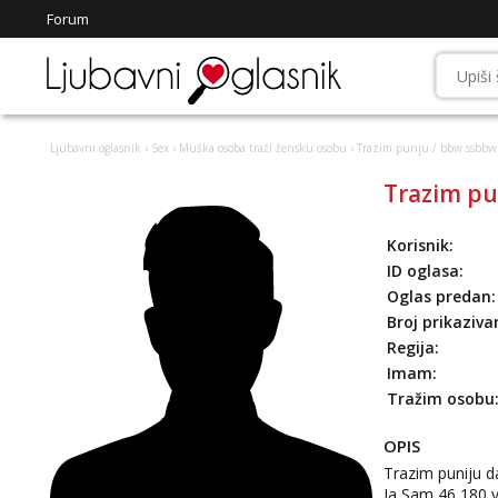
Forum
Ljubavni oglasnik
›
Sex
›
Muška osoba traži žensku osobu
› Trazim punju / bbw ssbbw
Trazim pu
Korisnik:
ID oglasa:
Oglas predan:
Broj prikaziva
Regija:
Imam:
Tražim osobu
OPIS
Trazim puniju 
Ja Sam 46 180 v