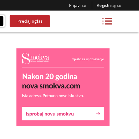
Prijavi se
Registriraj se
Predaj oglas
Daria
Razgovaram :)