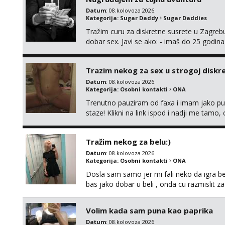
Datum
: 08.kolovoza 2026.
Kategorija:
Sugar Daddy
Sugar Daddies
Tražim curu za diskretne susrete u Zagrebu
dobar sex. Javi se ako: - imaš do 25 godina
fleksibilna s vremenom (jer ga nemam previ
vodiš brigu o zdravlju i koristiš zaštitu Ne jav
Trazim nekog za sex u strogoj diskrec
Datum
: 08.kolovoza 2026.
Kategorija:
Osobni kontakti
ONA
Trenutno pauziram od faxa i imam jako p
staze! Klikni na link ispod i nadji me tamo,
Tražim nekog za belu:)
Datum
: 08.kolovoza 2026.
Kategorija:
Osobni kontakti
ONA
Dosla sam samo jer mi fali neko da igra be
bas jako dobar u beli , onda cu razmislit za
Volim kada sam puna kao paprika
Datum
: 08.kolovoza 2026.