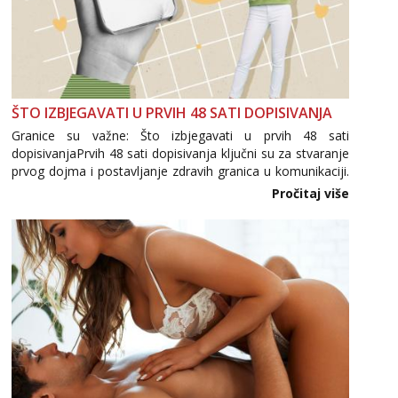
ŠTO IZBJEGAVATI U PRVIH 48 SATI DOPISIVANJA
Granice su važne: Što izbjegavati u prvih 48 sati
dopisivanjaPrvih 48 sati dopisivanja ključni su za stvaranje
prvog dojma i postavljanje zdravih granica u komunikaciji.
Važno je izbjeći prebrzo otkrivanje osobnih ili intimnih
Pročitaj više
informacija, jer nepoznata osoba još nije zaslužila to
povjerenje. Takođe...