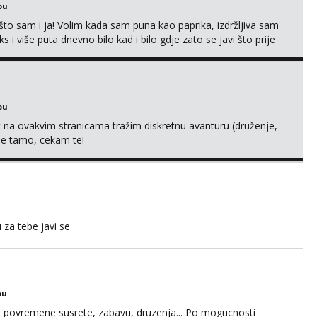
bu
što sam i ja! Volim kada sam puna kao paprika, izdržljiva sam
s i više puta dnevno bilo kad i bilo gdje zato se javi što prije
 me tamo, cekam te!
bu
 na ovakvim stranicama tražim diskretnu avanturu (druženje,
 me tamo, cekam te!
u za tebe javi se
bu
u za povremene susrete, zabavu, druzenja... Po mogucnosti