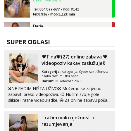
Tel:
064/677-677
- Kod: #142
tel:0,93€ - mob:1,12€ min
Daria
Razgovaram :)
Tel:
064/677-677
- Kod: #75
tel:0,93€ - mob:1,12€ min
SUPER OGLASI
Obavijesti me kada se oslobodi
Margareta
💗Tina💗(27) online zabava 💗
Razgovaram :)
videopoziv kakav zaslužuješ
Tel:
064/677-677
- Kod: #121
Kategorija:
Kategorija:
Cyber sex
Ženska
tel:0,93€ - mob:1,12€ min
osoba traži mušku osobu
Obavijesti me kada se oslobodi
Datum:
01.kolovoza 2026.
❌NE RADIM NIŠTA UŽIVO❌ Možemo se zajedno
Ivančica
zabaviti preko videopoziva. 😉 Nudim svoje gole
Čekam tvoj poziv!
slikice i razne videouradke. 🤩 Za online zabavu pošalji
Tel:
064/677-677
- Kod: #108
poruku na Whatsapp, Telegram ili Viber. 😎 +385 91
tel:0,93€ - mob:1,12€ min
912 3322 Za provjeru moje autentičnosti možeš me
Tražim malo nježnosti i
vidjeti na videopozivu. 😉 S vama sam vec 5 ...
Zara
razumjevanja
Čekam tvoj poziv!