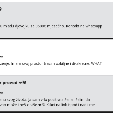
🌹
ivnu mladu djevojku sa 3500€ mjesečno. Kontakt na whatsapp
bu
zenje. Imam svoj prostor trazim ozbiljne i dikskretne. WHAT
r provod 💋🌺
bu
nu svog života. Ja sam vrlo pozitivna žena i želim da
 može i nešto više.💋🌺 Klikni na link ispod i nadji me