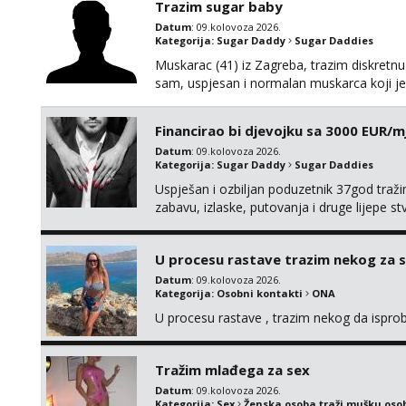
Trazim sugar baby
Datum
: 09.kolovoza 2026.
Kategorija:
Sugar Daddy
Sugar Daddies
Muskarac (41) iz Zagreba, trazim diskretn
sam, uspjesan i normalan muskarca koji je s
da imas sto ponuditi, javi se s par rijeci 
@GentAnte WA 0955812207
Financirao bi djevojku sa 3000 EUR/m
Datum
: 09.kolovoza 2026.
Kategorija:
Sugar Daddy
Sugar Daddies
Uspješan i ozbiljan poduzetnik 37god traž
zabavu, izlaske, putovanja i druge lijepe s
zgodna i atraktivna javi se na moj email:
U procesu rastave trazim nekog za 
Datum
: 09.kolovoza 2026.
Kategorija:
Osobni kontakti
ONA
U procesu rastave , trazim nekog da ispr
Tražim mlađega za sex
Datum
: 09.kolovoza 2026.
Kategorija:
Sex
Ženska osoba traži mušku oso