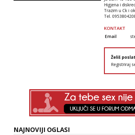
Higjena i diskrec
Trazim u Ck i ok
Tel. 0953804208
KONTAKT
Email
st
Želiš posla
Registriraj s
NAJNOVIJI OGLASI