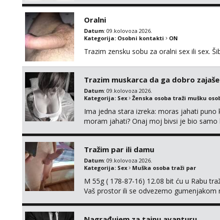
Oralni
Datum
: 09.kolovoza 2026.
Kategorija:
Osobni kontakti
ON
Trazim zensku sobu za oralni sex ili sex. Šib
Trazim muskarca da ga dobro zajaš
Datum
: 09.kolovoza 2026.
Kategorija:
Sex
Ženska osoba traži mušku oso
Ima jedna stara izreka: moras jahati puno ko
moram jahati? Onaj moj bivsi je bio samo ko
Tražim par ili damu
Datum
: 09.kolovoza 2026.
Kategorija:
Sex
Muška osoba traži par
M 55g ( 178-87-16) 12.08 bit ću u Rabu tr
Vaš prostor ili se odvezemo gumenjakom 
trata.vrh@gmail.com
Nagrađujem za tajnu avanturu