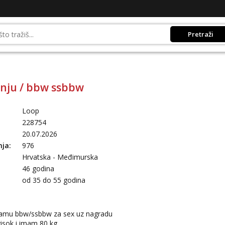
Pretraži
nju / bbw ssbbw
Loop
228754
20.07.2026
nja:
976
Hrvatska - Međimurska
46 godina
:
od 35 do 55 godina
damu bbw/ssbbw za sex uz nagradu
isok i imam 80 kg