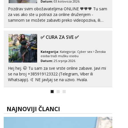
Datum:
03.kolovoza 2026.
Pozdrav svim obožavateljima ONLINE 🧡🧡🧡 Tu sam
za vas ako ste u potrazi za online druženjem -
samnom se možete zabaviti preko videopoziva, ili
ako vam nisam dovoljna radim i u paru i trojci s
kolegicama, svaka je drugačija 😉 Radim i vruća
✅ CURA ZA SVE ✅
tipkanja uz slike i hot line pozive. Za vas sam
pripremila ...
Kategorija:
Kategorija:
Cyber sex
Ženska
osoba traži mušku osobu
Datum:
25.srpnja 2026.
Hej hej. 🤭 Tu sam za sve vrste online zabave. Javi mi
se na broj +385919123322 (Telegram, Viber ili
Whatsapp). 🤙 NE javljaj se na uzivo. Hvala.
NAJNOVIJI ČLANCI