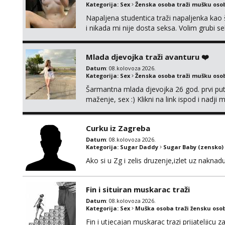
Kategorija:
Sex
Ženska osoba traži mušku oso
Napaljena studentica traži napaljenka kao 
i nikada mi nije dosta seksa. Volim grubi sek
da me isprobaš Klikni na link ispod i nadji
Mlada djevojka traži avanturu ❤️
Datum
: 08.kolovoza 2026.
Kategorija:
Sex
Ženska osoba traži mušku oso
Šarmantna mlada djevojka 26 god. prvi put
maženje, sex :) Klikni na link ispod i nadji
Curku iz Zagreba
Datum
: 08.kolovoza 2026.
Kategorija:
Sugar Daddy
Sugar Baby (zensko)
Ako si u Zg i zelis druzenje,izlet uz naknad
Fin i situiran muskarac traži
Datum
: 08.kolovoza 2026.
Kategorija:
Sex
Muška osoba traži žensku oso
Fin i utjecajan muskarac trazi prijateljic