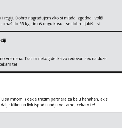
 i regiji. Dobro nagrađujem ako si mlada, zgodna i voliš
 - imaš do 65 kg - imaš dugu kosu - se dobro ljubiš - si
še) i dostupna radnim danom (vikendi i noći su za obitelj) -
ljajte se: - debele - frajeri i paro...
iji
uno vremena. Trazim nekog decka za redovan sex na duze
 cekam te!
lu sa mnom :) dakle trazim partnera za belu hahahah, ak si
 dalje Klikni na link ispod i nadji me tamo, cekam te!