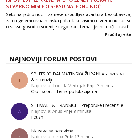
STVARNO MISLE O SEKSU NA JEDNU NOĆ
Seks na jednu noć – za neke uzbudljiva avantura bez obaveza,
za druge emotivna minska polja. Iako živimo u vremenu kad se
o seksu govori otvorenije nego ikad, tema „jedne noći strasti“ i
dalje izaziva burne rasprave. Što zapravo misle žene, a što
Pročitaj više
muškarci? Jesu...
NAJNOVIJI FORUM POSTOVI
SPLITSKO DALMATINSKA ŽUPANIJA - Iskustva
& recenzije
T
Najnovija: TorcidaMertojak
Prije 3 minuta
Cro Escort - Teme po lokacijama
SHEMALE & TRANSICE - Preporuke i recenzije
Najnovija: Arius
Prije 8 minuta
A
Fetish
Iskustva sa parovima
Najnovija: xcrox
Prije 13 minuta
X