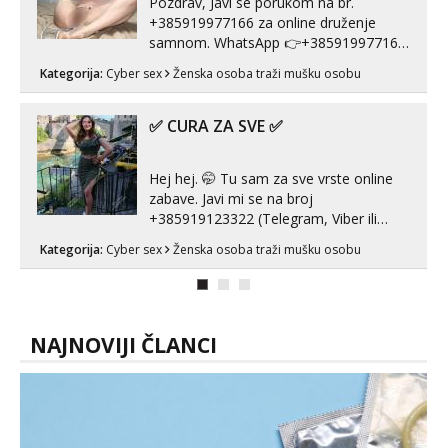
Pozdrav, Javi se porukom na br.
+385919977166 za online druženje
samnom. WhatsApp 👉+385919977166
Telegram 👉@enafriedrichkis Radim
Kategorija:
Cyber sex
Ženska osoba traži mušku osobu
videopozive s licem, solo i s partnerom,
kolegicama (Tina&Natali), razne
kombinacije halteri, haljine, štikle,
✅ CURA ZA SVE ✅
samostojeće itd. Nudim svakakva videa
seksa, puš...
Hej hej. 🤭 Tu sam za sve vrste online
zabave. Javi mi se na broj
+385919123322 (Telegram, Viber ili
Whatsapp). 🤙 NE javljaj se na uzivo.
Kategorija:
Cyber sex
Ženska osoba traži mušku osobu
Hvala.
NAJNOVIJI ČLANCI