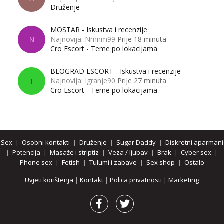
Druženje
MOSTAR - Iskustva i recenzije
Najnovija: Nmnm99
Prije 18 minuta
N
Cro Escort - Teme po lokacijama
BEOGRAD ESCORT - Iskustva i recenzije
Najnovija: Igranje90
Prije 27 minuta
I
Cro Escort - Teme po lokacijama
Sex
|
Osobni kontakti
|
Druženje
|
Sugar Daddy
|
Diskretni aparmani
|
Potencija
|
Masaže i striptiz
|
Veza / ljubav
|
Brak
|
Cyber sex
|
Phone sex
|
Fetish
|
Tulumi i zabave
|
Sex shop
|
Ostalo
Uvjeti korištenja
|
Kontakt
|
Polica privatnosti
|
Marketing