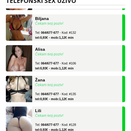
TELEFONSKI SEX UŽIVO
tel:0,93€ - mob:1,12€ min
Biljana
Čekam tvoj poziv!
Tel:
064/677-677
- Kod: #132
tel:0,93€ - mob:1,12€ min
Alisa
Čekam tvoj poziv!
Tel:
064/677-677
- Kod: #106
tel:0,93€ - mob:1,12€ min
Žana
Čekam tvoj poziv!
Tel:
064/677-677
- Kod: #135
tel:0,93€ - mob:1,12€ min
Lili
Čekam tvoj poziv!
Tel:
064/677-677
- Kod: #128
tel:0,93€ - mob:1,12€ min