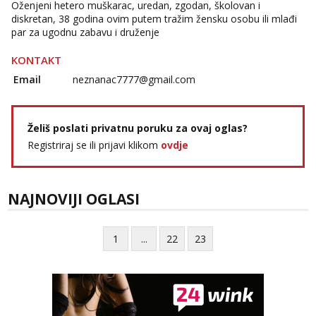
Oženjeni hetero muškarac, uredan, zgodan, školovan i
Tel:
064/677-677
- Kod: #142
diskretan, 38 godina ovim putem tražim žensku osobu ili mlađi
tel:0,93€ - mob:1,12€ min
par za ugodnu zabavu i druženje
KONTAKT
Email
neznanac7777@gmail.com
Želiš poslati privatnu poruku za ovaj oglas?
Registriraj se ili prijavi klikom
ovdje
NAJNOVIJI OGLASI
1
...
22
23