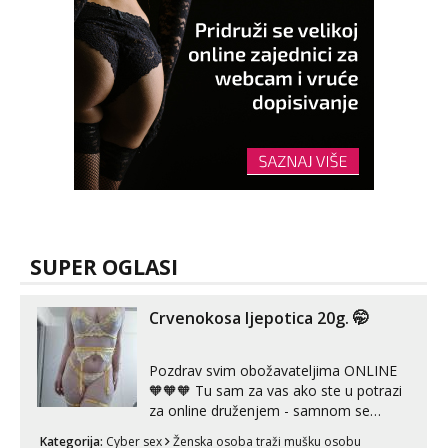
SUPER OGLASI
Crvenokosa ljepotica 20g. 🤭
Pozdrav svim obožavateljima ONLINE
🧡🧡🧡 Tu sam za vas ako ste u potrazi
za online druženjem - samnom se
možete zabaviti preko videopoziva, ili
Kategorija:
Cyber sex
Ženska osoba traži mušku osobu