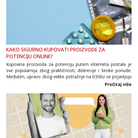
KAKO SIGURNO KUPOVATI PROIZVODE ZA
POTENCIJU ONLINE?
Kupovina proizvoda za potenciju putem interneta postala je
sve popularnija zbog praktičnosti, diskrecije i široke ponude.
Međutim, upravo zbog velike potražnje na tržištu se pojavljuju
i brojni krivotvoreni proizvodi, nepouzdane internetske
Pročitaj više
trgovine te proizvodi nepoznatog podrijetla. ...