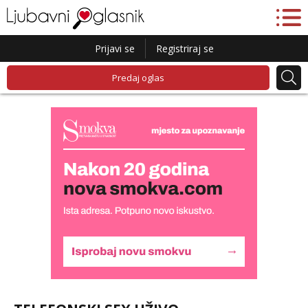
Prijavi se
Registriraj se
Predaj oglas
Liliana
Čekam tvoj poziv!
Tel:
064/677-677
- Kod: #69