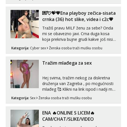
ako vam nisam dovoljna radim i u paru i
trojci s kolegicama, svaka je drugačija
😉 Radim i vruća tipkanja uz slike i hot
💌💘💝💗Ena playboy zečica-sisata
line pozive. Za vas sam pripremila ...
crnka (36) hot slike, videa i c2c💗
Tražiš pravu MILF ženu za sebe? Onda
mi se obavezno javi. Crna duga kosa
koja prekriva bujne grudi kakve još nisi
vidio, čista ŠESTICA! A usne? O usnama
Kategorija:
Cyber sex
Ženska osoba traži mušku osobu
bolje da ni ne pričam. Prave pune usne
koje će ti se urezati u pamćenje, jer
vjeruj mi, takve još nisi vidio. Uvijek sam
Tražim mlađega za sex
spremna za ONLOINE zabavu...
Hej svima, tražim nekog za diskretna
druženja van Zagreba , po mogućnosti
mlađeg 🥰 Klikni na link ispod i nadji me
tamo, cekam te!
Kategorija:
Sex
Ženska osoba traži mušku osobu
ENA 🔥ONLINE S LICEM🔥
CAM/CHAT/SLIKE/VIDEO