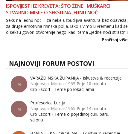
ISPOVIJESTI IZ KREVETA: ŠTO ŽENE I MUŠKARCI
STVARNO MISLE O SEKSU NA JEDNU NOĆ
Seks na jednu noć – za neke uzbudljiva avantura bez obaveza,
za druge emotivna minska polja. Iako živimo u vremenu kad se
o seksu govori otvorenije nego ikad, tema „jedne noći strasti“ i
dalje izaziva burne rasprave. Što zapravo misle žene, a što
Pročitaj više
muškarci? Jesu...
NAJNOVIJI FORUM POSTOVI
VARAŽDINSKA ŽUPANIJA - Iskustva & recenzije
Najnovija: Momak1965
Prije 10 minuta
M
Cro Escort - Teme po lokacijama
Profesorica Lucija
Najnovija: Momak1965
Prije 14 minuta
M
Cro Escort - Teme o pojedinoj curi, paru,
salonu
BANJA LUKA I OKOLINA - Iskustva & recenzije