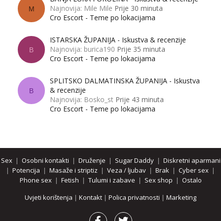
Najnovija: Mile Mile
Prije 30 minuta
M
Cro Escort - Teme po lokacijama
ISTARSKA ŽUPANIJA - Iskustva & recenzije
Najnovija: burica190
Prije 35 minuta
B
Cro Escort - Teme po lokacijama
SPLITSKO DALMATINSKA ŽUPANIJA - Iskustva
& recenzije
B
Najnovija: Bosko_st
Prije 43 minuta
Cro Escort - Teme po lokacijama
Sex
|
Osobni kontakti
|
Druženje
|
Sugar Daddy
|
Diskretni aparmani
|
Potencija
|
Masaže i striptiz
|
Veza / ljubav
|
Brak
|
Cyber sex
|
Phone sex
|
Fetish
|
Tulumi i zabave
|
Sex shop
|
Ostalo
Uvjeti korištenja
|
Kontakt
|
Polica privatnosti
|
Marketing