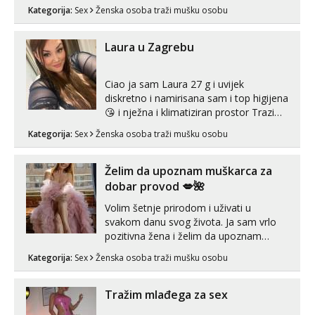
za uzvrat.trazim muskarca koji ce
Kategorija:
Sex
Ženska osoba traži mušku osobu
zadovoljiti moje potrebe,ne trazim puno
samo malo njeznosti i razumjevanja.
volim njezan seks i njezne poljupce po
Laura u Zagrebu
tijelu koji me jako pale,obozavam kad
muskar...
Ciao ja sam Laura 27 g i uvijek
diskretno i namirisana sam i top higijena
😘 i nježna i klimatiziran prostor Trazim
sex za nagradu Radim klasican sex
Kategorija:
Sex
Ženska osoba traži mušku osobu
Pusenje i gutanje sperme Erotsko rublje
imam uvijek Lizati me mozes i ljubiti po
tijelu Iskljucivo neradim analni !!! I
Želim da upoznam muškarca za
neljubim se Wha...
dobar provod 💋🌺
Volim šetnje prirodom i uživati u
svakom danu svog života. Ja sam vrlo
pozitivna žena i želim da upoznam
muškarca za dobar provod, naravno
Kategorija:
Sex
Ženska osoba traži mušku osobu
može i nešto više.💋🌺 Klikni na link
ispod i nadji me tamo, cekam te!
Tražim mlađega za sex