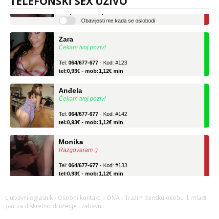
TELEFONSKI SEX UŽIVO
tel:0,93€ - mob:1,12€ min
Obavijesti me kada se oslobodi
Zara
Čekam tvoj poziv!
Tel:
064/677-677
- Kod: #123
tel:0,93€ - mob:1,12€ min
Anđela
Čekam tvoj poziv!
Tel:
064/677-677
- Kod: #142
tel:0,93€ - mob:1,12€ min
Monika
Razgovaram :)
Tel:
064/677-677
- Kod: #133
tel:0,93€ - mob:1,12€ min
Obavijesti me kada se oslobodi
Zara
Ljubavni oglasnik
›
Osobni kontakti
›
ONA
› Tražim žensku osobu ili mlađi
Čekam tvoj poziv!
par za diskretno druženje i zabavu