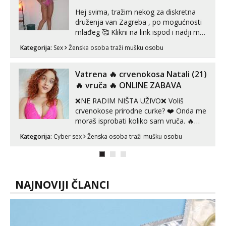
Hej svima, tražim nekog za diskretna
druženja van Zagreba , po mogućnosti
mlađeg 🥰 Klikni na link ispod i nadji me
tamo, cekam te!
Kategorija:
Sex
Ženska osoba traži mušku osobu
Vatrena ‎️‍🔥 crvenokosa Natali (21)
‎️‍🔥 vruča‎ ️‍🔥 ONLINE ZABAVA
❌NE RADIM NIŠTA UŽIVO❌ Voliš
crvenokose prirodne curke? ❤️ Onda me
moraš isprobati koliko sam vruča.‎ ️‍🔥
MLADA vražica koja ima 100%
Kategorija:
Cyber sex
Ženska osoba traži mušku osobu
prorodne grudi, 💦 Misli su mi uvijek
prljave i u svemu vidim samo užitak. 💦
U mojoj raznolikoj ponudi možeš
pranaći nešto po svojoj mjeri. Sexi videa
s kolegica...
NAJNOVIJI ČLANCI