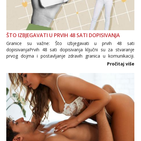
ŠTO IZBJEGAVATI U PRVIH 48 SATI DOPISIVANJA
Granice su važne: Što izbjegavati u prvih 48 sati
dopisivanjaPrvih 48 sati dopisivanja ključni su za stvaranje
prvog dojma i postavljanje zdravih granica u komunikaciji.
Važno je izbjeći prebrzo otkrivanje osobnih ili intimnih
Pročitaj više
informacija, jer nepoznata osoba još nije zaslužila to
povjerenje. Takođe...