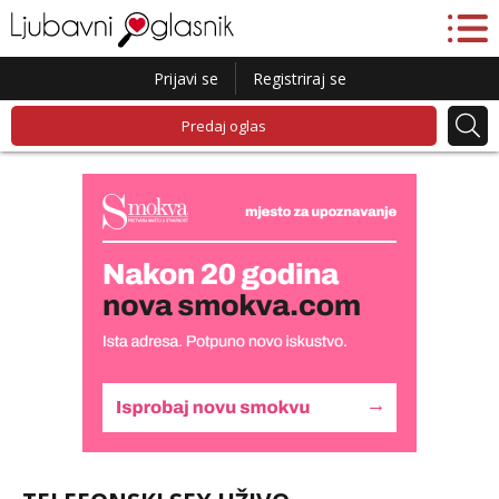
Prijavi se
Registriraj se
Predaj oglas
Monika
Razgovaram :)
Tel:
064/677-677
- Kod: #133