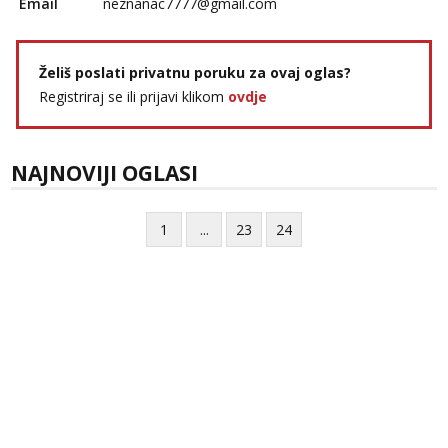
Email
neznanac7777@gmail.com
Želiš poslati privatnu poruku za ovaj oglas?
Registriraj se ili prijavi klikom
ovdje
NAJNOVIJI OGLASI
1
...
23
24