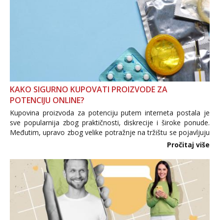
KAKO SIGURNO KUPOVATI PROIZVODE ZA
POTENCIJU ONLINE?
Kupovina proizvoda za potenciju putem interneta postala je
sve popularnija zbog praktičnosti, diskrecije i široke ponude.
Međutim, upravo zbog velike potražnje na tržištu se pojavljuju
i brojni krivotvoreni proizvodi, nepouzdane internetske
Pročitaj više
trgovine te proizvodi nepoznatog podrijetla. ...