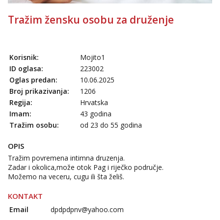
Tražim žensku osobu za druženje
Korisnik:
Mojito1
ID oglasa:
223002
Oglas predan:
10.06.2025
Broj prikazivanja:
1206
Regija:
Hrvatska
Imam:
43 godina
Tražim osobu:
od 23 do 55 godina
OPIS
Tražim povremena intimna druzenja.
Zadar i okolica,može otok Pag i riječko područje.
Možemo na veceru, cugu ili šta želiš.
KONTAKT
Email
dpdpdpnv@yahoo.com