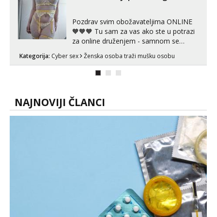
spremna za ONLOINE zabavu...
Pozdrav svim obožavateljima ONLINE
🧡🧡🧡 Tu sam za vas ako ste u potrazi
za online druženjem - samnom se
možete zabaviti preko videopoziva, ili
Kategorija:
Cyber sex
Ženska osoba traži mušku osobu
ako vam nisam dovoljna radim i u paru i
trojci s kolegicama, svaka je drugačija
😉 Radim i vruća tipkanja uz slike i hot
line pozive. Za vas sam pripremila ...
NAJNOVIJI ČLANCI