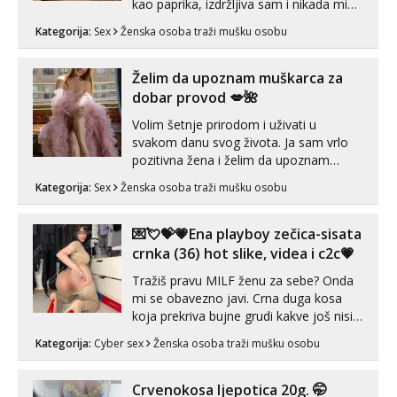
kao paprika, izdržljiva sam i nikada mi
nije dosta seksa. Volim grubi seks i više
Kategorija:
Sex
Ženska osoba traži mušku osobu
puta dnevno bilo kad i bilo gdje zato se
javi što prije da me isprobaš Klikni na
link ispod i nadji me tamo, cekam te!
Želim da upoznam muškarca za
dobar provod 💋🌺
Volim šetnje prirodom i uživati u
svakom danu svog života. Ja sam vrlo
pozitivna žena i želim da upoznam
muškarca za dobar provod, naravno
Kategorija:
Sex
Ženska osoba traži mušku osobu
može i nešto više.💋🌺 Klikni na link
ispod i nadji me tamo, cekam te!
💌💘💝💗Ena playboy zečica-sisata
crnka (36) hot slike, videa i c2c💗
Tražiš pravu MILF ženu za sebe? Onda
mi se obavezno javi. Crna duga kosa
koja prekriva bujne grudi kakve još nisi
vidio, čista ŠESTICA! A usne? O usnama
Kategorija:
Cyber sex
Ženska osoba traži mušku osobu
bolje da ni ne pričam. Prave pune usne
koje će ti se urezati u pamćenje, jer
vjeruj mi, takve još nisi vidio. Uvijek sam
Crvenokosa ljepotica 20g. 🤭