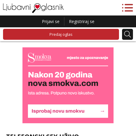
Prijavi se
Registriraj se
Predaj oglas
Ivančica
Čekam tvoj poziv!
Tel:
064/677-677
- Kod: #108