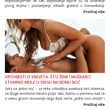
dopisivanjaPrvih 48 sati dopisivanja ključni su za stvaranje
prvog dojma i postavljanje zdravih granica u komunikaciji.
Važno je izbjeći prebrzo otkrivanje osobnih ili intimnih
Pročitaj više
informacija, jer nepoznata osoba još nije zaslužila to
povjerenje. Takođe...
ISPOVIJESTI IZ KREVETA: ŠTO ŽENE I MUŠKARCI
STVARNO MISLE O SEKSU NA JEDNU NOĆ
Seks na jednu noć – za neke uzbudljiva avantura bez obaveza,
za druge emotivna minska polja. Iako živimo u vremenu kad se
o seksu govori otvorenije nego ikad, tema „jedne noći strasti“ i
dalje izaziva burne rasprave. Što zapravo misle žene, a što
Pročitaj više
muškarci? Jesu...