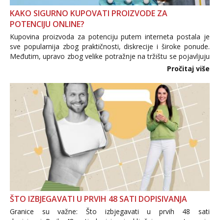
KAKO SIGURNO KUPOVATI PROIZVODE ZA
POTENCIJU ONLINE?
Kupovina proizvoda za potenciju putem interneta postala je
sve popularnija zbog praktičnosti, diskrecije i široke ponude.
Međutim, upravo zbog velike potražnje na tržištu se pojavljuju
i brojni krivotvoreni proizvodi, nepouzdane internetske
Pročitaj više
trgovine te proizvodi nepoznatog podrijetla. ...
ŠTO IZBJEGAVATI U PRVIH 48 SATI DOPISIVANJA
Granice su važne: Što izbjegavati u prvih 48 sati