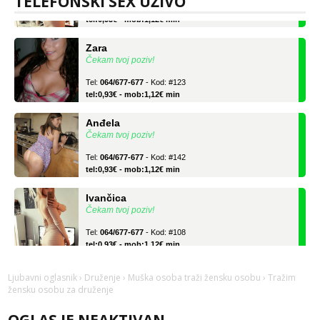
TELEFONSKI SEX UŽIVO
tel:0,93€ - mob:1,12€ min
Zara
Čekam tvoj poziv!
Tel:
064/677-677
- Kod: #123
tel:0,93€ - mob:1,12€ min
Anđela
Čekam tvoj poziv!
Tel:
064/677-677
- Kod: #142
tel:0,93€ - mob:1,12€ min
Ivančica
Čekam tvoj poziv!
Tel:
064/677-677
- Kod: #108
tel:0,93€ - mob:1,12€ min
Zara
Ljubavni oglasnik
›
Druženje
›
Muška osoba traži žensku osobu
› Tražim
Čekam tvoj poziv!
žensku osobu za druženje
Tel:
064/677-677
- Kod: #123
tel:0,93€ - mob:1,12€ min