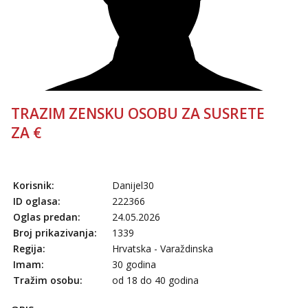
tel:0,93€ - mob:1,12€ min
Anđela
Čekam tvoj poziv!
Tel:
064/677-677
- Kod: #142
tel:0,93€ - mob:1,12€ min
TRAZIM ZENSKU OSOBU ZA SUSRETE
ZA €
Korisnik:
Danijel30
ID oglasa:
222366
Oglas predan:
24.05.2026
Broj prikazivanja:
1339
Regija:
Hrvatska - Varaždinska
Imam:
30 godina
Tražim osobu:
od 18 do 40 godina