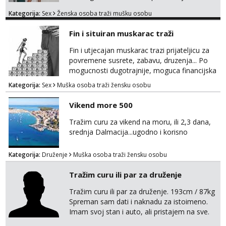
tamo, cekam te!
Kategorija:
Sex
Ženska osoba traži mušku osobu
Fin i situiran muskarac traži
Fin i utjecajan muskarac trazi prijateljicu za
povremene susrete, zabavu, druzenja... Po
mogucnosti dugotrajnije, moguca financijska
potpora!
Kategorija:
Sex
Muška osoba traži žensku osobu
Vikend more 500
Tražim curu za vikend na moru, ili 2,3 dana,
srednja Dalmacija...ugodno i korisno
Kategorija:
Druženje
Muška osoba traži žensku osobu
Tražim curu ili par za druženje
Tražim curu ili par za druženje. 193cm / 87kg
Spreman sam dati i naknadu za istoimeno.
Imam svoj stan i auto, ali pristajem na sve.
Javite se na mail ispod, pa izmijenimo