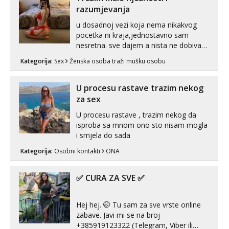
videopozivu. 😉 S vama sam vec 5 ...
razumjevanja
u dosadnoj vezi koja nema nikakvog
pocetka ni kraja,jednostavno sam
nesretna. sve dajem a nista ne dobivam
za uzvrat.trazim muskarca koji ce
Kategorija:
Sex
Ženska osoba traži mušku osobu
zadovoljiti moje potrebe,ne trazim puno
samo malo njeznosti i razumjevanja.
volim njezan seks i njezne poljupce po
U procesu rastave trazim nekog
tijelu koji me jako pale,obozavam kad
za sex
muskar...
U procesu rastave , trazim nekog da
isproba sa mnom ono sto nisam mogla
i smjela do sada
Kategorija:
Osobni kontakti
ONA
✅ CURA ZA SVE ✅
Hej hej. 🤭 Tu sam za sve vrste online
zabave. Javi mi se na broj
+385919123322 (Telegram, Viber ili