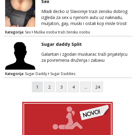
Sex
tamo, cekam te!
Mladi decko iz Slavonije trazi zensku dobrog
izgleda za sex u njenom autu uz naknadu,
muljatori, gay, muski i ostali koji misle trosit
vrijeme na pisanje mogu zaobic oglas, ako si
Kategorija:
Sex
Muška osoba traži žensku osobu
slavonije i zainteresirana da te punim negdje
u mraku u tvom autu javi se na whatsapp
Sugar daddy Split
porukom 098 199 1895.
Galantan i zgodan muskarac traži prijateljicu
za povremena druženja i zabavu
Kategorija:
Sugar Daddy
Sugar Daddies
1
2
3
4
...
24