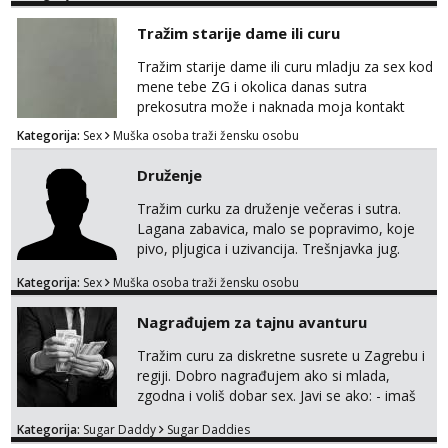
Tražim starije dame ili curu
Tražim starije dame ili curu mladju za sex kod
mene tebe ZG i okolica danas sutra
prekosutra može i naknada moja kontakt
WhatsApp SMS poziv prednosti imaju starije
Kategorija:
Sex
Muška osoba traži žensku osobu
091 2504 794
Druženje
Tražim curku za druženje večeras i sutra.
Lagana zabavica, malo se popravimo, koje
pivo, pljugica i uzivancija. Trešnjavka jug.
We're jammin' To think that jammin' was a
Kategorija:
Sex
Muška osoba traži žensku osobu
thing of the past We're jammin' And I hope
this jam is gonna last
Nagrađujem za tajnu avanturu
Tražim curu za diskretne susrete u Zagrebu i
regiji. Dobro nagrađujem ako si mlada,
zgodna i voliš dobar sex. Javi se ako: - imaš
do 25 godina - imaš do 65 kg - imaš dugu
Kategorija:
Sugar Daddy
Sugar Daddies
kosu - se dobro ljubiš - si fleksibilna s