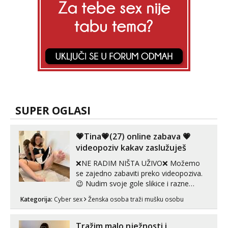
SUPER OGLASI
💗Tina💗(27) online zabava 💗
videopoziv kakav zaslužuješ
❌NE RADIM NIŠTA UŽIVO❌ Možemo
se zajedno zabaviti preko videopoziva.
😉 Nudim svoje gole slikice i razne
videouradke. 🤩 Za online zabavu pošalji
Kategorija:
Cyber sex
Ženska osoba traži mušku osobu
poruku na Whatsapp, Telegram ili Viber.
😎 +385 91 912 3322 Za provjeru moje
autentičnosti možeš me vidjeti na
Tražim malo nježnosti i