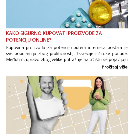
KAKO SIGURNO KUPOVATI PROIZVODE ZA
POTENCIJU ONLINE?
Kupovina proizvoda za potenciju putem interneta postala je
sve popularnija zbog praktičnosti, diskrecije i široke ponude.
Međutim, upravo zbog velike potražnje na tržištu se pojavljuju
i brojni krivotvoreni proizvodi, nepouzdane internetske
Pročitaj više
trgovine te proizvodi nepoznatog podrijetla. ...