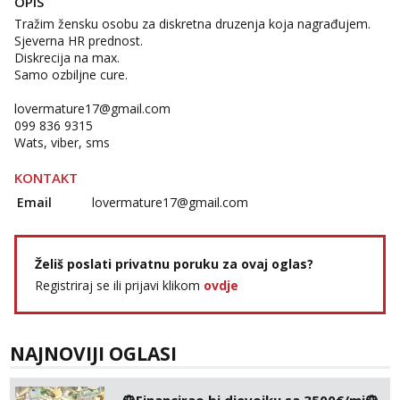
OPIS
Tražim žensku osobu za diskretna druzenja koja nagrađujem.
Sjeverna HR prednost.
Diskrecija na max.
Samo ozbiljne cure.
lovermature17@gmail.com
099 836 9315
Wats, viber, sms
KONTAKT
Email
lovermature17@gmail.com
Želiš poslati privatnu poruku za ovaj oglas?
Registriraj se ili prijavi klikom
ovdje
NAJNOVIJI OGLASI