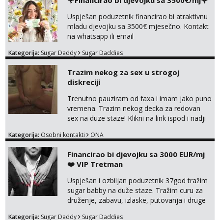
🌹Financirao bi djevojku sa 3500€/mj🌹
Uspješan poduzetnik financirao bi atraktivnu
mladu djevojku sa 3500€ mjesečno. Kontakt
na whatsapp ili email
Kategorija:
Sugar Daddy
Sugar Daddies
Trazim nekog za sex u strogoj
diskreciji
Trenutno pauziram od faxa i imam jako puno
vremena. Trazim nekog decka za redovan
sex na duze staze! Klikni na link ispod i nadji
me tamo, cekam te!
Kategorija:
Osobni kontakti
ONA
Financirao bi djevojku sa 3000 EUR/mj
❤️ VIP Tretman
Uspješan i ozbiljan poduzetnik 37god tražim
sugar babby na duže staze. Tražim curu za
druženje, zabavu, izlaske, putovanja i druge
lijepe stvari na obostranu korist. Ako si
Kategorija:
Sugar Daddy
Sugar Daddies
otvorena, komunikativna, zgodna i atraktivna