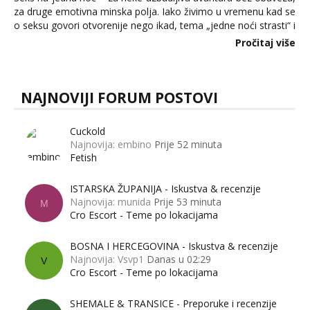
za druge emotivna minska polja. Iako živimo u vremenu kad se
o seksu govori otvorenije nego ikad, tema „jedne noći strasti“ i
dalje izaziva burne rasprave. Što zapravo misle žene, a što
Pročitaj više
muškarci? Jesu...
NAJNOVIJI FORUM POSTOVI
Cuckold
Najnovija: embino
Prije 52 minuta
Fetish
ISTARSKA ŽUPANIJA - Iskustva & recenzije
Najnovija: munida
Prije 53 minuta
M
Cro Escort - Teme po lokacijama
BOSNA I HERCEGOVINA - Iskustva & recenzije
Najnovija: Vsvp1
Danas u 02:29
V
Cro Escort - Teme po lokacijama
SHEMALE & TRANSICE - Preporuke i recenzije