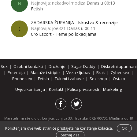
Najnovija: nekadvolimodiza
Danas u 00:13
N
Fetish
ZADARSKA ŽUPANIJA - Iskustva & recenzije
Najnovija: joe321
Danas u 00:11
J
Cro Escort - Teme po lokacijama
Sex
|
Osobni kontakti
|
Druženje
|
Sugar Daddy
|
Diskretni aparmani
|
Potencija
|
Masaže i striptiz
|
Veza / ljubav
|
Brak
|
Cyber sex
|
Phone sex
|
Fetish
|
Tulumi i zabave
|
Sex shop
|
Ostalo
Uvjeti korištenja
|
Kontakt
|
Polica privatnosti
|
Marketing
Maratela mreže d.o.o., Lonjica, Lonjica 33, Hrvatska, 072/700700, Mlađima od 18
godina zabranjeno je pregledavanje stranice i svih njenih dijelova.
Korištenjem ove web stranice pristajete na korištenje kolačića.
OK
Partnerski portali:
osobnikontakti.com
|
hotline.hr
|
ThePornDude.com
Saznaj više