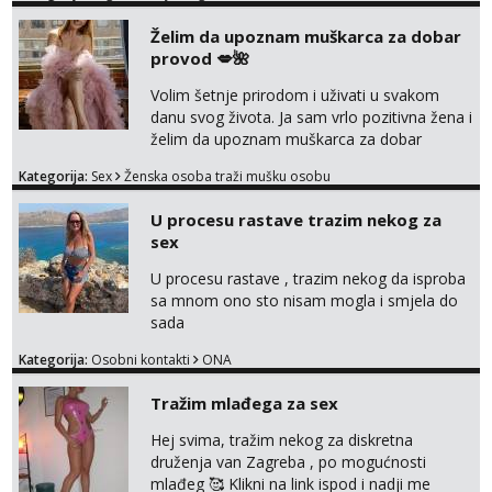
javi se na moj email:
Želim da upoznam muškarca za dobar
markodalic37@gmail.com
provod 💋🌺
Volim šetnje prirodom i uživati u svakom
danu svog života. Ja sam vrlo pozitivna žena i
želim da upoznam muškarca za dobar
provod, naravno može i nešto više.💋🌺 Klikni
Kategorija:
Sex
Ženska osoba traži mušku osobu
na link ispod i nadji me tamo, cekam te!
U procesu rastave trazim nekog za
sex
U procesu rastave , trazim nekog da isproba
sa mnom ono sto nisam mogla i smjela do
sada
Kategorija:
Osobni kontakti
ONA
Tražim mlađega za sex
Hej svima, tražim nekog za diskretna
druženja van Zagreba , po mogućnosti
mlađeg 🥰 Klikni na link ispod i nadji me