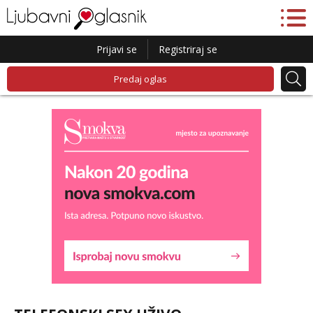
Prijavi se
Registriraj se
Predaj oglas
Lucija
Razgovaram :)
Tel:
064/677-677
- Kod: #136
tel:0,93€ - mob:1,12€ min