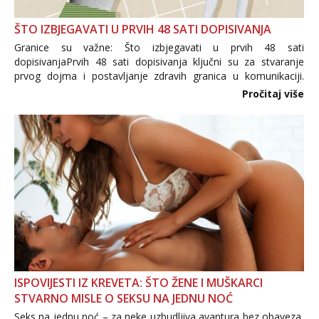
ŠTO IZBJEGAVATI U PRVIH 48 SATI DOPISIVANJA
Granice su važne: Što izbjegavati u prvih 48 sati
dopisivanjaPrvih 48 sati dopisivanja ključni su za stvaranje
prvog dojma i postavljanje zdravih granica u komunikaciji.
Važno je izbjeći prebrzo otkrivanje osobnih ili intimnih
Pročitaj više
informacija, jer nepoznata osoba još nije zaslužila to
povjerenje. Takođe...
ISPOVIJESTI IZ KREVETA: ŠTO ŽENE I MUŠKARCI
STVARNO MISLE O SEKSU NA JEDNU NOĆ
Seks na jednu noć – za neke uzbudljiva avantura bez obaveza,