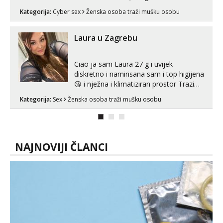
Whatsapp). 🤙 NE javljaj se na uzivo.
Kategorija:
Cyber sex
Ženska osoba traži mušku osobu
Hvala.
Laura u Zagrebu
Ciao ja sam Laura 27 g i uvijek
diskretno i namirisana sam i top higijena
😘 i nježna i klimatiziran prostor Trazim
sex za nagradu Radim klasican sex
Kategorija:
Sex
Ženska osoba traži mušku osobu
Pusenje i gutanje sperme Erotsko rublje
imam uvijek Lizati me mozes i ljubiti po
tijelu Iskljucivo neradim analni !!! I
neljubim se Wha...
NAJNOVIJI ČLANCI