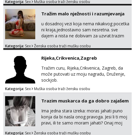
Kategorija:
Sex
Muška osoba traži žensku osobu
brojeve. Molim Vas bez ponuda istog spola.
mauli772@proton.me
Tražim malo nježnosti i razumjevanja
u dosadnoj vezi koja nema nikakvog pocetka
ni kraja,jednostavno sam nesretna. sve
dajem a nista ne dobivam za uzvrat.trazim
muskarca koji ce zadovoljiti moje potrebe,ne
Kategorija:
Sex
Ženska osoba traži mušku osobu
trazim puno samo malo njeznosti i
razumjevanja. volim njezan seks i njezne
Rijeka,Crikvenica,Zagreb
poljupce po tijelu koji me jako
pale,obozavam kad muskarac preuzme
Tražim curu, Rijeka,Crikvenica, Zagreb, da
kontrolu . javi se :) Klikni na link ispod i nadji
može putovati uz moju nagradu, Druženje,
me tamo, cekam te!
sockjob.
Kategorija:
Sex
Muška osoba traži žensku osobu
Trazim muskarca da ga dobro zajašem
Ima jedna stara izreka: moras jahati puno
konja da bi nasla onog pravoga. Jesi li ti moj
pravi, ili te samo moram jahati? Onaj moj
bivsi je bio samo konj hahahahah Klikni niže
Kategorija:
Sex
Ženska osoba traži mušku osobu
na sexdater link i javi mi se tamo....