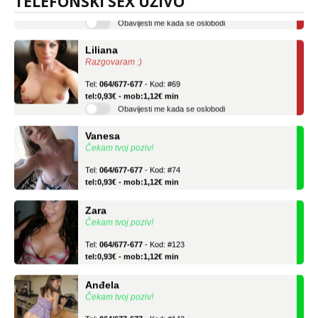
TELEFONSKI SEX UŽIVO
Obavijesti me kada se oslobodi
Liliana
Razgovaram :)
Tel:
064/677-677
- Kod: #69
tel:0,93€ - mob:1,12€ min
Obavijesti me kada se oslobodi
Vanesa
Čekam tvoj poziv!
Tel:
064/677-677
- Kod: #74
tel:0,93€ - mob:1,12€ min
Zara
Čekam tvoj poziv!
Tel:
064/677-677
- Kod: #123
tel:0,93€ - mob:1,12€ min
Anđela
Čekam tvoj poziv!
Tel:
064/677-677
- Kod: #142