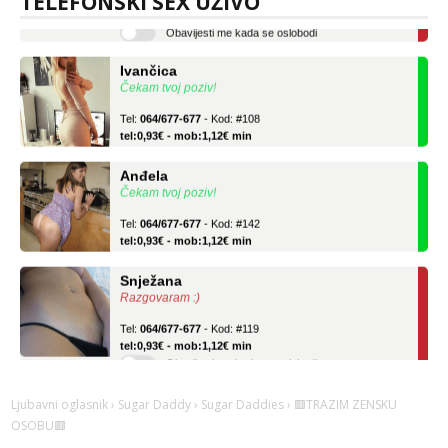
TELEFONSKI SEX UŽIVO
Obavijesti me kada se oslobodi
Ivančica
Čekam tvoj poziv!
Tel:
064/677-677
- Kod: #108
tel:0,93€ - mob:1,12€ min
Anđela
Čekam tvoj poziv!
Tel:
064/677-677
- Kod: #142
tel:0,93€ - mob:1,12€ min
Snježana
Razgovaram :)
Tel:
064/677-677
- Kod: #119
tel:0,93€ - mob:1,12€ min
Obavijesti me kada se oslobodi
Ivančica
Ljubavni oglasnik
›
Sugar Daddy
›
Sugar Daddies
› 🟥TRAZIM ZENSKU
Čekam tvoj poziv!
OSOBU🟥
Tel:
064/677-677
- Kod: #108