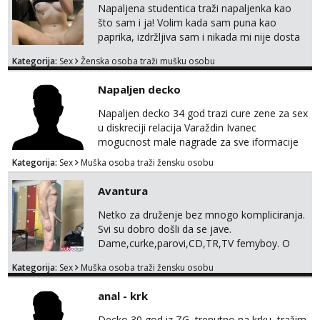
Napaljena studentica traži napaljenka kao
što sam i ja! Volim kada sam puna kao
paprika, izdržljiva sam i nikada mi nije dosta
seksa. Volim grubi seks i više puta dnevno
Kategorija:
Sex
Ženska osoba traži mušku osobu
bilo kad i bilo gdje zato se javi što prije da
me isprobaš Klikni na link ispod i nadji me
Napaljen decko
tamo, cekam te!
Napaljen decko 34 god trazi cure zene za sex
u diskreciji relacija Varaždin Ivanec
mogucnost male nagrade za sve iformacije
pisite na broj 098819637 pusa
Kategorija:
Sex
Muška osoba traži žensku osobu
Avantura
Netko za druženje bez mnogo kompliciranja.
Svi su dobro došli da se jave.
Dame,curke,parovi,CD,TR,TV femyboy. O
svemu možemo porazgovarati. Prostor
Kategorija:
Sex
Muška osoba traži žensku osobu
nemam ali ako smo za druženje možemo
nešto iskombinirati(auto,najam na dva sata)
anal - krk
Decko 30 god iz ZG, trenutno na krku, tražim