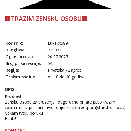
🟥TRAZIM ZENSKU OSOBU🟥
Korisnik:
Lukaxx589
ID oglasa:
223931
Oglas predan:
20.07.2025
Broj prikazivanja:
543
Regija:
Hrvatska - Zagreb
Tražim osobu:
od 18 do 40 godina
OPIS
Pozdrav!
Zensku osobu za druzenje i dugorocno prijateljstvo trazim
volim mrsavije al nije uvjet dajem mj.fin.potporu(stan..troskovi..)
Cekam tvoju poruku
Hvala!
KONTAKT