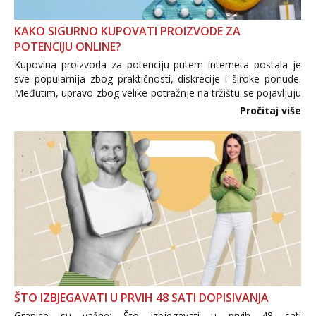
KAKO SIGURNO KUPOVATI PROIZVODE ZA
POTENCIJU ONLINE?
Kupovina proizvoda za potenciju putem interneta postala je
sve popularnija zbog praktičnosti, diskrecije i široke ponude.
Međutim, upravo zbog velike potražnje na tržištu se pojavljuju
i brojni krivotvoreni proizvodi, nepouzdane internetske
Pročitaj više
trgovine te proizvodi nepoznatog podrijetla. ...
ŠTO IZBJEGAVATI U PRVIH 48 SATI DOPISIVANJA
Granice su važne: Što izbjegavati u prvih 48 sati