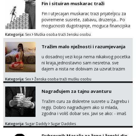
Fin i situiran muskarac traži
Fin i utjecajan muskarac trazi prijateljicu za
povremene susrete, zabavu, druzenja... Po
mogucnosti dugotrajnije, moguca financijska
potpora!
Kategorija:
Sex
Muška osoba traži žensku osobu
Tražim malo nježnosti i razumjevanja
u dosadnoj vezi koja nema nikakvog pocetka
ni kraja,jednostavno sam nesretna. sve
dajem a nista ne dobivam za uzvrat.trazim
muskarca koji ce zadovoljiti moje potrebe,ne
Kategorija:
Sex
Ženska osoba traži mušku osobu
trazim puno samo malo njeznosti i
razumjevanja. volim njezan seks i njezne
Nagrađujem za tajnu avanturu
poljupce po tijelu koji me jako
pale,obozavam kad muskarac preuzme
Tražim curu za diskretne susrete u Zagrebu i
kontrolu . javi se :) Klikni na link ispod i nadji
regiji. Dobro nagrađujem ako si mlada,
me tamo, cekam te!
zgodna i voliš dobar sex. Javi se ako: - imaš
do 25 godina - imaš do 65 kg - imaš dugu
Kategorija:
Sugar Daddy
Sugar Daddies
kosu - se dobro ljubiš - si fleksibilna s
vremenom (jer ga nemam previše) i
Dubrovnik Masaža za žene i ženski dio