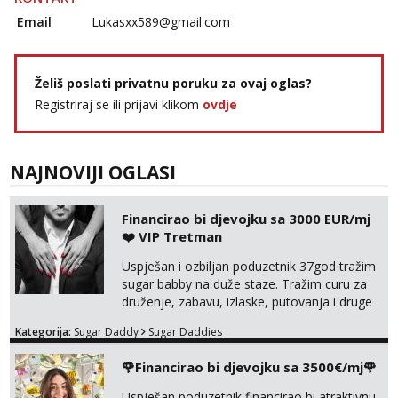
Email
Lukasxx589@gmail.com
Želiš poslati privatnu poruku za ovaj oglas?
Registriraj se ili prijavi klikom
ovdje
NAJNOVIJI OGLASI
Financirao bi djevojku sa 3000 EUR/mj
❤️ VIP Tretman
Uspješan i ozbiljan poduzetnik 37god tražim
sugar babby na duže staze. Tražim curu za
druženje, zabavu, izlaske, putovanja i druge
lijepe stvari na obostranu korist. Ako si
Kategorija:
Sugar Daddy
Sugar Daddies
otvorena, komunikativna, zgodna i atraktivna
javi se na moj email:
🌹Financirao bi djevojku sa 3500€/mj🌹
markodalic37@gmail.com
Uspješan poduzetnik financirao bi atraktivnu