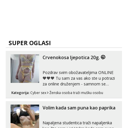
SUPER OGLASI
Crvenokosa ljepotica 20g. 🤭
Pozdrav svim obožavateljima ONLINE
🧡🧡🧡 Tu sam za vas ako ste u potrazi
za online druženjem - samnom se
možete zabaviti preko videopoziva, ili
Kategorija:
Cyber sex
Ženska osoba traži mušku osobu
ako vam nisam dovoljna radim i u paru i
trojci s kolegicama, svaka je drugačija
😉 Radim i vruća tipkanja uz slike i hot
Volim kada sam puna kao paprika
line pozive. Za vas sam pripremila ...
Napaljena studentica traži napaljenka