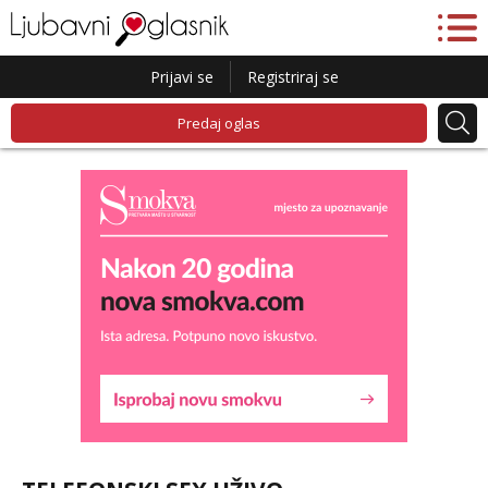
Prijavi se
Registriraj se
Predaj oglas
Snježana
Razgovaram :)
Tel:
064/677-677
- Kod: #119
tel:0,93€ - mob:1,12€ min