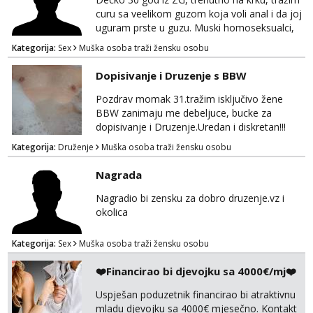
curu sa veelikom guzom koja voli anal i da joj
uguram prste u guzu. Muski homoseksualci,
parovi i transiči odjebite, ne zanimate me. Bilo
Kategorija:
Sex
Muška osoba traži žensku osobu
kakva placanja opcenito (gotovina) ili
unaprijed (aircash, paysafecard, bonovi) ne
Dopisivanje i Druzenje s BBW
dolaze u obzir. Javit se prvo porukom na
whatsapp 0958048882.
Pozdrav momak 31.tražim isključivo žene
BBW zanimaju me debeljuce, bucke za
dopisivanje i Druzenje.Uredan i diskretan!!!
Kategorija:
Druženje
Muška osoba traži žensku osobu
Nagrada
Nagradio bi zensku za dobro druzenje.vz i
okolica
Kategorija:
Sex
Muška osoba traži žensku osobu
❤️Financirao bi djevojku sa 4000€/mj❤️
Uspješan poduzetnik financirao bi atraktivnu
mladu djevojku sa 4000€ mjesečno. Kontakt