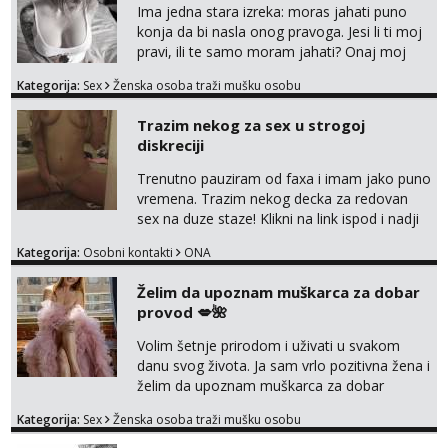
Ima jedna stara izreka: moras jahati puno
konja da bi nasla onog pravoga. Jesi li ti moj
pravi, ili te samo moram jahati? Onaj moj
bivsi je bio samo konj hahahahah Klikni niže
Kategorija:
Sex
Ženska osoba traži mušku osobu
na sexdater link i javi mi se tamo....
Trazim nekog za sex u strogoj
diskreciji
Trenutno pauziram od faxa i imam jako puno
vremena. Trazim nekog decka za redovan
sex na duze staze! Klikni na link ispod i nadji
me tamo, cekam te!
Kategorija:
Osobni kontakti
ONA
Želim da upoznam muškarca za dobar
provod 💋🌺
Volim šetnje prirodom i uživati u svakom
danu svog života. Ja sam vrlo pozitivna žena i
želim da upoznam muškarca za dobar
provod, naravno može i nešto više.💋🌺 Klikni
Kategorija:
Sex
Ženska osoba traži mušku osobu
na link ispod i nadji me tamo, cekam te!