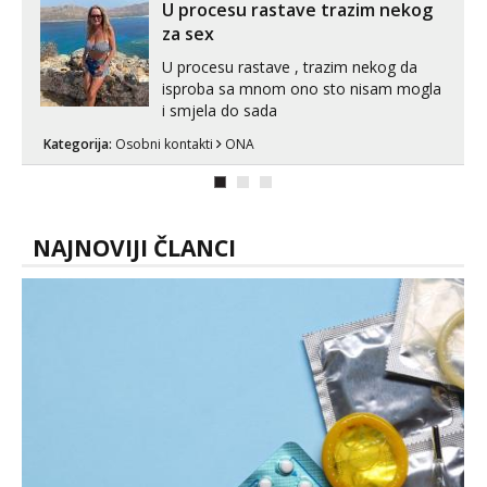
kombinacije halteri, haljine, štikle,
U procesu rastave trazim nekog
samostojeće itd. Nudim svakakva videa
za sex
seksa, puš...
U procesu rastave , trazim nekog da
isproba sa mnom ono sto nisam mogla
i smjela do sada
Kategorija:
Osobni kontakti
ONA
NAJNOVIJI ČLANCI