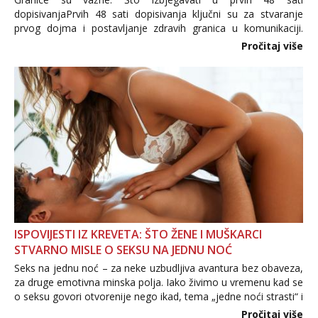
dopisivanjaPrvih 48 sati dopisivanja ključni su za stvaranje
prvog dojma i postavljanje zdravih granica u komunikaciji.
Važno je izbjeći prebrzo otkrivanje osobnih ili intimnih
Pročitaj više
informacija, jer nepoznata osoba još nije zaslužila to
povjerenje. Takođe...
ISPOVIJESTI IZ KREVETA: ŠTO ŽENE I MUŠKARCI
STVARNO MISLE O SEKSU NA JEDNU NOĆ
Seks na jednu noć – za neke uzbudljiva avantura bez obaveza,
za druge emotivna minska polja. Iako živimo u vremenu kad se
o seksu govori otvorenije nego ikad, tema „jedne noći strasti“ i
dalje izaziva burne rasprave. Što zapravo misle žene, a što
Pročitaj više