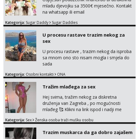
mladu djevojku sa 3500€ mjesečno. Kontakt
na whatsapp ili email
Kategorija:
Sugar Daddy
Sugar Daddies
U procesu rastave trazim nekog za
sex
U procesu rastave , trazim nekog da isproba
sa mnom ono sto nisam mogla i smjela do
sada
Kategorija:
Osobni kontakti
ONA
Tražim mlađega za sex
Hej svima, tražim nekog za diskretna
druženja van Zagreba , po mogućnosti
mlađeg 🥰 Klikni na link ispod i nadji me
tamo, cekam te!
Kategorija:
Sex
Ženska osoba traži mušku osobu
Trazim muskarca da ga dobro zajašem