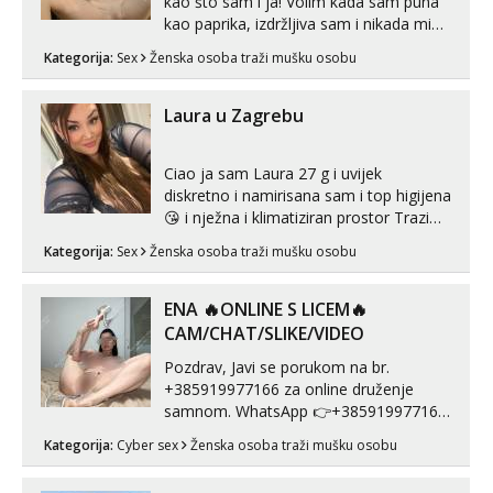
kao što sam i ja! Volim kada sam puna
kao paprika, izdržljiva sam i nikada mi
nije dosta seksa. Volim grubi seks i više
Kategorija:
Sex
Ženska osoba traži mušku osobu
puta dnevno bilo kad i bilo gdje zato se
javi što prije da me isprobaš Klikni na
link ispod i nadji me tamo, cekam te!
Laura u Zagrebu
Ciao ja sam Laura 27 g i uvijek
diskretno i namirisana sam i top higijena
😘 i nježna i klimatiziran prostor Trazim
sex za nagradu Radim klasican sex
Kategorija:
Sex
Ženska osoba traži mušku osobu
Pusenje i gutanje sperme Erotsko rublje
imam uvijek Lizati me mozes i ljubiti po
tijelu Iskljucivo neradim analni !!! I
ENA 🔥ONLINE S LICEM🔥
neljubim se Wha...
CAM/CHAT/SLIKE/VIDEO
Pozdrav, Javi se porukom na br.
+385919977166 za online druženje
samnom. WhatsApp 👉+385919977166
Telegram 👉@enafriedrichkis Radim
Kategorija:
Cyber sex
Ženska osoba traži mušku osobu
videopozive s licem, solo i s partnerom,
kolegicama (Tina&Natali), razne