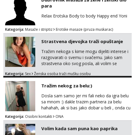
dostupna radnim danom (vikendi i noći su za
para
obitelj) - vodiš brigu o zdravlju i koristiš
zaštitu Ne javljajte se: - debele - frajeri i
Relax Erotska Body to body Happy end Yoni
paro...
Kategorija:
Masaže i striptiz
Erotske masaze (pruza muskarac)
Strastvena djevojka traži opuštanje
Tražim nekoga s kime mogu dijeliti interese i
razgovarati o svemu i svačemu. Jako sam
strastvena oko svog posla, ali volim se
opustiti i provesti vrijeme s prijateljima.
Kategorija:
Sex
Ženska osoba traži mušku osobu
Voljela bi naci nekoga pa da se nemoram
samo s prijateljima opustati ;) Klikni na link
Tražim nekog za belu:)
ispod i nadji me tamo, cekam te!
Dosla sam samo jer mi fali neko da igra belu
sa mnom :) dakle trazim partnera za belu
hahahah, ak si bas jako dobar u beli , onda cu
razmislit za dalje Klikni na link ispod i nadji me
Kategorija:
Osobni kontakti
ONA
tamo, cekam te!
Volim kada sam puna kao paprika