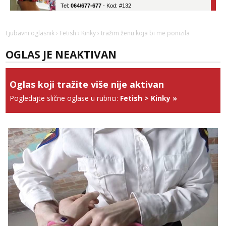
Tel:
064/677-677
- Kod: #132
tel:0,93€ - mob:1,12€ min
Obavijesti me kada se oslobodi
Ljubavni oglasnik
›
Fetish
›
Kinky
› tražim ženu koja bi me ponizila
Vanesa
Razgovaram :)
OGLAS JE NEAKTIVAN
Tel:
064/677-677
- Kod: #74
tel:0,93€ - mob:1,12€ min
Obavijesti me kada se oslobodi
Oglas koji tražite više nije aktivan
Pogledajte slične oglase u rubrici:
Fetish
>
Kinky
»
Ivančica
Čekam tvoj poziv!
Tel:
064/677-677
- Kod: #108
tel:0,93€ - mob:1,12€ min
Anđela
Čekam tvoj poziv!
Tel:
064/677-677
- Kod: #142
tel:0,93€ - mob:1,12€ min