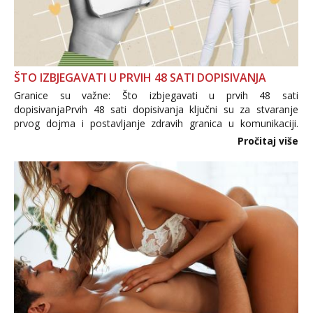
ŠTO IZBJEGAVATI U PRVIH 48 SATI DOPISIVANJA
Granice su važne: Što izbjegavati u prvih 48 sati
dopisivanjaPrvih 48 sati dopisivanja ključni su za stvaranje
prvog dojma i postavljanje zdravih granica u komunikaciji.
Važno je izbjeći prebrzo otkrivanje osobnih ili intimnih
Pročitaj više
informacija, jer nepoznata osoba još nije zaslužila to
povjerenje. Takođe...