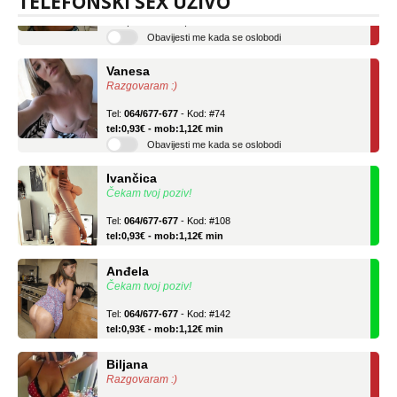
TELEFONSKI SEX UŽIVO
tel:0,93€ - mob:1,12€ min
Obavijesti me kada se oslobodi
Vanesa
Razgovaram :)
Tel:
064/677-677
- Kod: #74
tel:0,93€ - mob:1,12€ min
Obavijesti me kada se oslobodi
Ivančica
Čekam tvoj poziv!
Tel:
064/677-677
- Kod: #108
tel:0,93€ - mob:1,12€ min
Anđela
Čekam tvoj poziv!
Tel:
064/677-677
- Kod: #142
tel:0,93€ - mob:1,12€ min
Biljana
Razgovaram :)