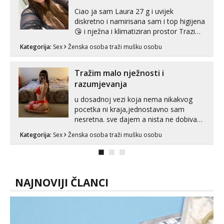
Ciao ja sam Laura 27 g i uvijek
diskretno i namirisana sam i top higijena
😘 i nježna i klimatiziran prostor Trazim
sex za nagradu Radim klasican sex
Kategorija:
Sex
Ženska osoba traži mušku osobu
Pusenje i gutanje sperme Erotsko rublje
imam uvijek Lizati me mozes i ljubiti po
tijelu Iskljucivo neradim analni !!! I
Tražim malo nježnosti i
neljubim se Wha...
razumjevanja
u dosadnoj vezi koja nema nikakvog
pocetka ni kraja,jednostavno sam
nesretna. sve dajem a nista ne dobivam
za uzvrat.trazim muskarca koji ce
Kategorija:
Sex
Ženska osoba traži mušku osobu
zadovoljiti moje potrebe,ne trazim puno
samo malo njeznosti i razumjevanja.
volim njezan seks i njezne poljupce po
tijelu koji me jako pale,obozavam kad
muskar...
NAJNOVIJI ČLANCI