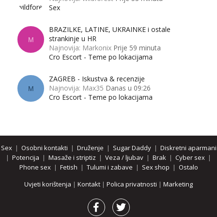
Sex
BRAZILKE, LATINE, UKRAINKE i ostale
strankinje u HR
M
Najnovija: Markonix
Prije 59 minuta
Cro Escort - Teme po lokacijama
ZAGREB - Iskustva & recenzije
Najnovija: Max35
Danas u 09:26
M
Cro Escort - Teme po lokacijama
Sex
|
Osobni kontakti
|
Druženje
|
Sugar Daddy
|
Diskretni aparmani
|
Potencija
|
Masaže i striptiz
|
Veza / ljubav
|
Brak
|
Cyber sex
|
Phone sex
|
Fetish
|
Tulumi i zabave
|
Sex shop
|
Ostalo
Uvjeti korištenja
|
Kontakt
|
Polica privatnosti
|
Marketing