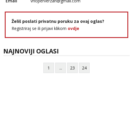
Email
vrloperverzan@gmail.com
Želiš poslati privatnu poruku za ovaj oglas?
Registriraj se ili prijavi klikom
ovdje
NAJNOVIJI OGLASI
1
...
23
24