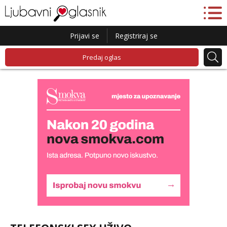
Prijavi se
Registriraj se
Predaj oglas
Biljana
Razgovaram :)
Tel:
064/677-677
- Kod: #132