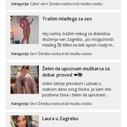
Telegram 👉@enafriedrichkis Radim
Kategorija:
Cyber sex
Ženska osoba traži mušku osobu
videopozive s licem, solo i s partnerom,
kolegicama (Tina&Natali), razne
kombinacije halteri, haljine, štikle,
Tražim mlađega za sex
samostojeće itd. Nudim svakakva videa
seksa, puš...
Hej svima, tražim nekog za diskretna
druženja van Zagreba , po mogućnosti
mlađeg 🥰 Klikni na link ispod i nadji me
tamo, cekam te!
Kategorija:
Sex
Ženska osoba traži mušku osobu
Želim da upoznam muškarca za
dobar provod 💋🌺
Volim šetnje prirodom i uživati u
svakom danu svog života. Ja sam vrlo
pozitivna žena i želim da upoznam
muškarca za dobar provod, naravno
Kategorija:
Sex
Ženska osoba traži mušku osobu
može i nešto više.💋🌺 Klikni na link
ispod i nadji me tamo, cekam te!
Laura u Zagrebu