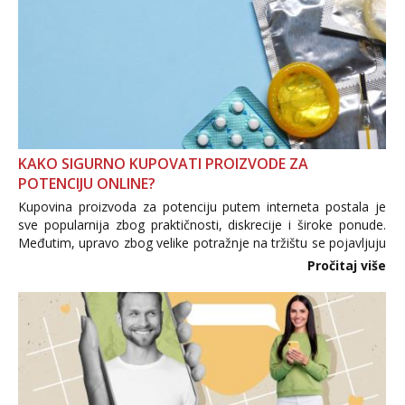
KAKO SIGURNO KUPOVATI PROIZVODE ZA
POTENCIJU ONLINE?
Kupovina proizvoda za potenciju putem interneta postala je
sve popularnija zbog praktičnosti, diskrecije i široke ponude.
Međutim, upravo zbog velike potražnje na tržištu se pojavljuju
i brojni krivotvoreni proizvodi, nepouzdane internetske
Pročitaj više
trgovine te proizvodi nepoznatog podrijetla. ...