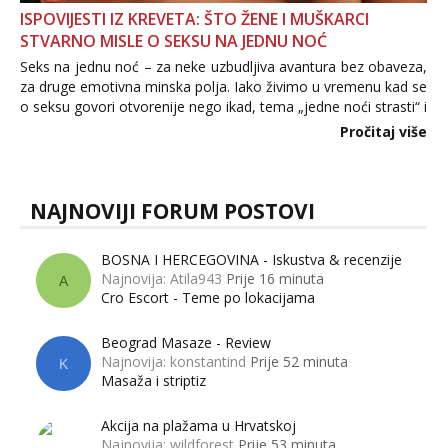
ISPOVIJESTI IZ KREVETA: ŠTO ŽENE I MUŠKARCI
STVARNO MISLE O SEKSU NA JEDNU NOĆ
Seks na jednu noć – za neke uzbudljiva avantura bez obaveza,
za druge emotivna minska polja. Iako živimo u vremenu kad se
o seksu govori otvorenije nego ikad, tema „jedne noći strasti“ i
dalje izaziva burne rasprave. Što zapravo misle žene, a što
Pročitaj više
muškarci? Jesu...
NAJNOVIJI FORUM POSTOVI
BOSNA I HERCEGOVINA - Iskustva & recenzije
Najnovija: Atila943
Prije 16 minuta
A
Cro Escort - Teme po lokacijama
Beograd Masaze - Review
Najnovija: konstantind
Prije 52 minuta
K
Masaža i striptiz
Akcija na plažama u Hrvatskoj
Najnovija: wildforest
Prije 53 minuta