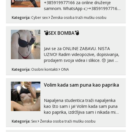
+385919977166 za online druženje
samnom. WhatsApp 👉+385919977166
Telegram 👉@enafriedrichkis Radim
Kategorija:
Cyber sex
Ženska osoba traži mušku osobu
videopozive s licem, solo i s partnerom,
kolegicama (Tina&Natali), razne
kombinacije halteri, haljine, štikle,
💣SEX BOMBA💣
samostojeće itd. Nudim svakakva videa
seksa, puš...
Javi se za ONLINE ZABAVU. NISTA
UZIVO! Radim videopozive, dopisivanja,
prodajem svoja videa i slikice. 😚 Javi mi
se porukom na Whatsupp, Viber ili
Kategorija:
Osobni kontakti
ONA
Telegram. +385 91 723 0045
Volim kada sam puna kao paprika
Napaljena studentica traži napaljenka
kao što sam i ja! Volim kada sam puna
kao paprika, izdržljiva sam i nikada mi
nije dosta seksa. Volim grubi seks i više
Kategorija:
Sex
Ženska osoba traži mušku osobu
puta dnevno bilo kad i bilo gdje zato se
javi što prije da me isprobaš Klikni na