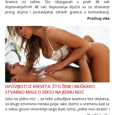
Granice su važne: Što izbjegavati u prvih 48 sati
dopisivanjaPrvih 48 sati dopisivanja ključni su za stvaranje
prvog dojma i postavljanje zdravih granica u komunikaciji.
Važno je izbjeći prebrzo otkrivanje osobnih ili intimnih
Pročitaj više
informacija, jer nepoznata osoba još nije zaslužila to
povjerenje. Takođe...
ISPOVIJESTI IZ KREVETA: ŠTO ŽENE I MUŠKARCI
STVARNO MISLE O SEKSU NA JEDNU NOĆ
Seks na jednu noć – za neke uzbudljiva avantura bez obaveza,
za druge emotivna minska polja. Iako živimo u vremenu kad se
o seksu govori otvorenije nego ikad, tema „jedne noći strasti“ i
dalje izaziva burne rasprave. Što zapravo misle žene, a što