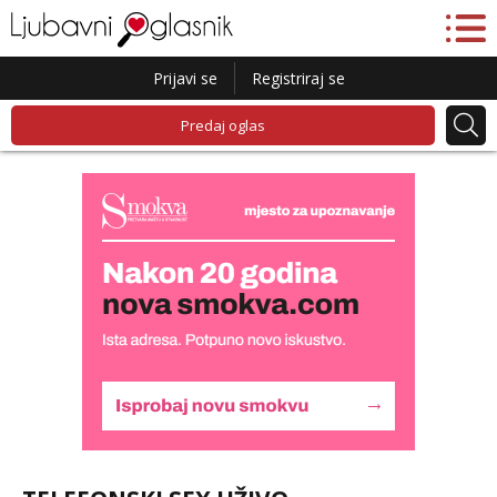
Prijavi se
Registriraj se
Predaj oglas
Liliana
Razgovaram :)
Tel:
064/677-677
- Kod: #69