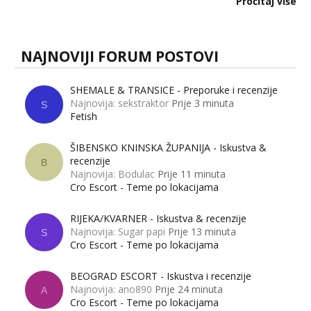
Pročitaj više
muškarci? Jesu...
NAJNOVIJI FORUM POSTOVI
SHEMALE & TRANSICE - Preporuke i recenzije
Najnovija: sekstraktor
Prije 3 minuta
S
Fetish
ŠIBENSKO KNINSKA ŽUPANIJA - Iskustva &
recenzije
B
Najnovija: Bodulac
Prije 11 minuta
Cro Escort - Teme po lokacijama
RIJEKA/KVARNER - Iskustva & recenzije
Najnovija: Sugar papi
Prije 13 minuta
S
Cro Escort - Teme po lokacijama
BEOGRAD ESCORT - Iskustva i recenzije
Najnovija: ano890
Prije 24 minuta
A
Cro Escort - Teme po lokacijama