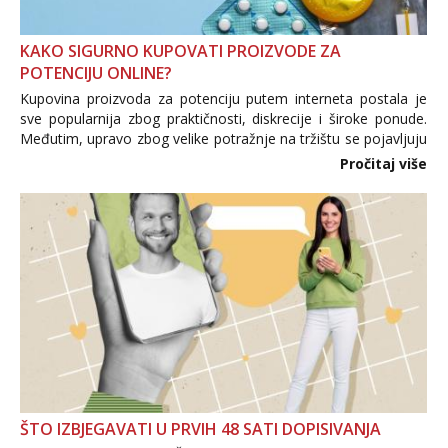
KAKO SIGURNO KUPOVATI PROIZVODE ZA
POTENCIJU ONLINE?
Kupovina proizvoda za potenciju putem interneta postala je
sve popularnija zbog praktičnosti, diskrecije i široke ponude.
Međutim, upravo zbog velike potražnje na tržištu se pojavljuju
i brojni krivotvoreni proizvodi, nepouzdane internetske
Pročitaj više
trgovine te proizvodi nepoznatog podrijetla. ...
ŠTO IZBJEGAVATI U PRVIH 48 SATI DOPISIVANJA