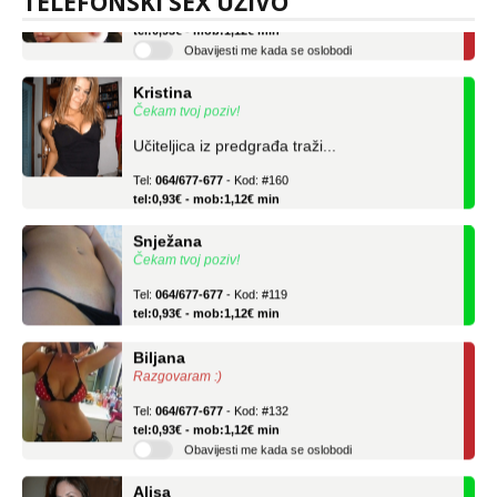
TELEFONSKI SEX UŽIVO
tel:0,93€ - mob:1,12€ min
Obavijesti me kada se oslobodi
Kristina
Čekam tvoj poziv!
Učiteljica iz predgrađa traži...
Tel:
064/677-677
- Kod: #160
tel:0,93€ - mob:1,12€ min
Snježana
Čekam tvoj poziv!
Tel:
064/677-677
- Kod: #119
tel:0,93€ - mob:1,12€ min
Biljana
Razgovaram :)
Tel:
064/677-677
- Kod: #132
tel:0,93€ - mob:1,12€ min
Obavijesti me kada se oslobodi
Alisa