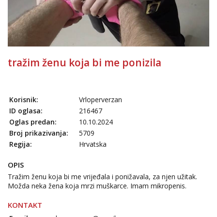
Tel:
064/677-677
- Kod: #72
tel:0,93€ - mob:1,12€ min
Obavijesti me kada se oslobodi
Liliana
Razgovaram :)
tražim ženu koja bi me ponizila
Tel:
064/677-677
- Kod: #69
tel:0,93€ - mob:1,12€ min
Obavijesti me kada se oslobodi
Kristina
Korisnik:
Vrloperverzan
Čekam tvoj poziv!
ID oglasa:
216467
Učiteljica iz predgrađa traži...
Oglas predan:
10.10.2024
Broj prikazivanja:
5709
Tel:
064/677-677
- Kod: #160
Regija:
Hrvatska
tel:0,93€ - mob:1,12€ min
Snježana
OPIS
Čekam tvoj poziv!
Tražim ženu koja bi me vrijeđala i ponižavala, za njen užitak.
Možda neka žena koja mrzi muškarce. Imam mikropenis.
Tel:
064/677-677
- Kod: #119
tel:0,93€ - mob:1,12€ min
KONTAKT
Biljana