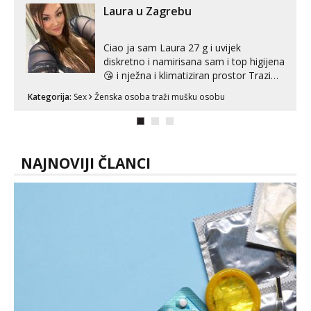
link ispod i nadji me tamo, cekam te!
Laura u Zagrebu
Ciao ja sam Laura 27 g i uvijek
diskretno i namirisana sam i top higijena
😘 i nježna i klimatiziran prostor Trazim
sex za nagradu Radim klasican sex
Kategorija:
Sex
Ženska osoba traži mušku osobu
Pusenje i gutanje sperme Erotsko rublje
imam uvijek Lizati me mozes i ljubiti po
tijelu Iskljucivo neradim analni !!! I
neljubim se Wha...
NAJNOVIJI ČLANCI