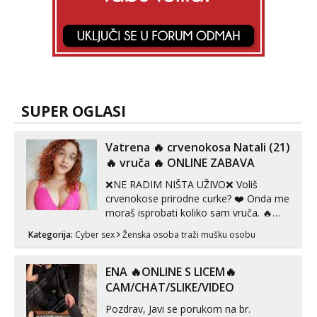
Tel:
064/677-677
- Kod: #142
tel:0,93€ - mob:1,12€ min
Mira
Razgovaram :)
Tel:
064/677-677
- Kod: #72
tel:0,93€ - mob:1,12€ min
SUPER OGLASI
Obavijesti me kada se oslobodi
Vatrena ‎️‍🔥 crvenokosa Natali (21)
‎️‍🔥 vruča‎ ️‍🔥 ONLINE ZABAVA
❌NE RADIM NIŠTA UŽIVO❌ Voliš
crvenokose prirodne curke? ❤️ Onda me
moraš isprobati koliko sam vruča.‎ ️‍🔥
MLADA vražica koja ima 100%
Kategorija:
Cyber sex
Ženska osoba traži mušku osobu
prorodne grudi, 💦 Misli su mi uvijek
prljave i u svemu vidim samo užitak. 💦
U mojoj raznolikoj ponudi možeš
ENA 🔥ONLINE S LICEM🔥
pranaći nešto po svojoj mjeri. Sexi videa
CAM/CHAT/SLIKE/VIDEO
s kolegica...
Pozdrav, Javi se porukom na br.