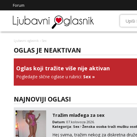
Forum
Ljubavni oglasnik
› Sex
OGLAS JE NEAKTIVAN
Oglas koji tražite više nije aktivan
Pogledajte slične oglase u rubrici:
Sex
»
NAJNOVIJI OGLASI
Tražim mlađega za sex
Datum
: 07.kolovoza 2026.
Kategorija:
Sex
Ženska osoba traži mušku oso
Hej svima, tražim nekog za diskretna druž