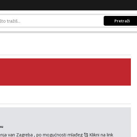
Pretraži
bu
enja van Zagreba , po mogućnosti mlađeg 🥰 Klikni na link