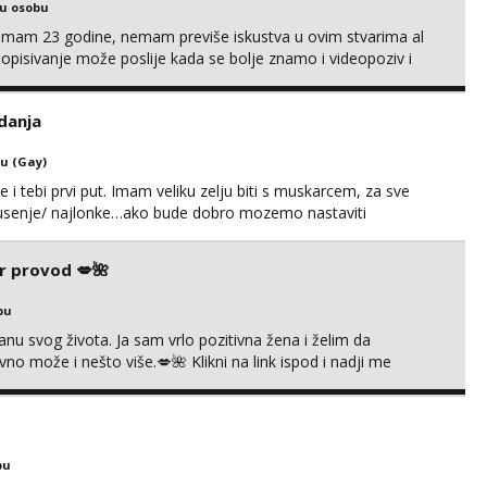
ku osobu
,imam 23 godine, nemam previše iskustva u ovim stvarima al
opisivanje može poslije kada se bolje znamo i videopoziv i
c. Idealno ne nešto jednokratno već dogovoreno i na dulje
it ću se da budeš zadovoljan i da imaš nekog za svakodn...
danja
u (Gay)
e i tebi prvi put. Imam veliku zelju biti s muskarcem, za sve
/pusenje/ najlonke…ako bude dobro mozemo nastaviti
ju,sto bude u sobi tamo i ostaje. Jace sam grade 180cm
remenu ja rjesavam apartman/hotel. Odgovara mi cijela
r provod 💋🌺
bu
nu svog života. Ja sam vrlo pozitivna žena i želim da
 može i nešto više.💋🌺 Klikni na link ispod i nadji me
bu