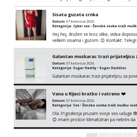
Ako možeš nešto od toga i spremna si, javi
možeš)
Sisata guzata crnka
Datum
: 07.kolovoza 2026.
Kategorija:
Cyber sex
Ženska osoba traži muš
Hej hej, družim se kroz slike, videa dopisiva
velikim sisama i guzom. 😉 Kontakt: Tel
Galantan muskarac trazi prijateljicu
Datum
: 07.kolovoza 2026.
Kategorija:
Sugar Daddy
Sugar Daddies
Galantan muskarac trazi prijateljicu za po
Vana u Rijeci kratko i vatreno ❤️
Datum
: 07.kolovoza 2026.
Kategorija:
Sex
Ženska osoba traži mušku oso
Ola 31godisnja pruzam svoje sex usluge 
😊 imam prostor klimatiziran pa nebrini da 
pusenje bez dirkanje i lizanje sexy rublje
ignoriram radim samo sa svojim slikama ori