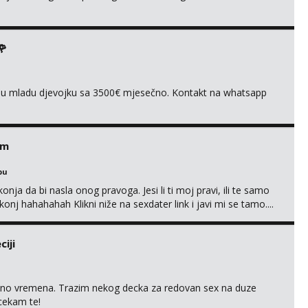
🌹
ivnu mladu djevojku sa 3500€ mjesečno. Kontakt na whatsapp
em
bu
nja da bi nasla onog pravoga. Jesi li ti moj pravi, ili te samo
nj hahahahah Klikni niže na sexdater link i javi mi se tamo....
iji
uno vremena. Trazim nekog decka za redovan sex na duze
 cekam te!