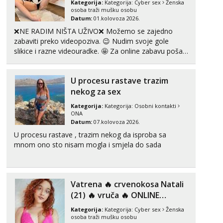
Kategorija:
Kategorija:
Cyber sex
Ženska
Razgovaram :)
osoba traži mušku osobu
Datum:
01.kolovoza 2026.
Učiteljica iz predgrađa traži...
❌NE RADIM NIŠTA UŽIVO❌ Možemo se zajedno
Tel:
064/677-677
- Kod: #160
zabaviti preko videopoziva. 😉 Nudim svoje gole
tel:0,93€ - mob:1,12€ min
slikice i razne videouradke. 🤩 Za online zabavu pošalji
Obavijesti me kada se oslobodi
poruku na Whatsapp, Telegram ili Viber. 😎 +385 91
912 3322 Za provjeru moje autentičnosti možeš me
Snježana
U procesu rastave trazim
vidjeti na videopozivu. 😉 S vama sam vec 5 ...
Čekam tvoj poziv!
nekog za sex
Tel:
064/677-677
- Kod: #119
tel:0,93€ - mob:1,12€ min
Kategorija:
Kategorija:
Osobni kontakti
ONA
Datum:
07.kolovoza 2026.
Monika
U procesu rastave , trazim nekog da isproba sa
Razgovaram :)
mnom ono sto nisam mogla i smjela do sada
Tel:
064/677-677
- Kod: #133
tel:0,93€ - mob:1,12€ min
Obavijesti me kada se oslobodi
Vatrena ‎️‍🔥 crvenokosa Natali
Ivančica
(21) ‎️‍🔥 vruča‎ ️‍🔥 ONLINE
Čekam tvoj poziv!
ZABAVA
Kategorija:
Kategorija:
Cyber sex
Ženska
Tel:
064/677-677
- Kod: #108
osoba traži mušku osobu
tel:0,93€ - mob:1,12€ min