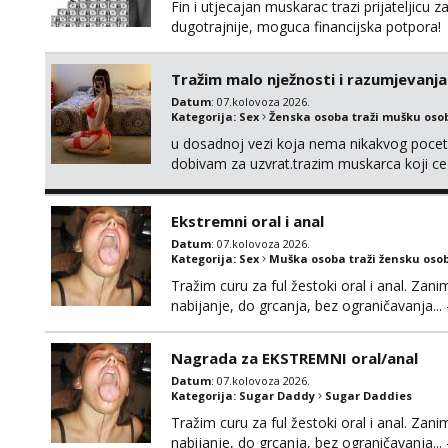
Fin i utjecajan muskarac trazi prijateljic
dugotrajnije, moguca financijska potpora!
Tražim malo nježnosti i razumjevanja
Datum
: 07.kolovoza 2026.
Kategorija:
Sex
Ženska osoba traži mušku oso
u dosadnoj vezi koja nema nikakvog pocetk
dobivam za uzvrat.trazim muskarca koji c
njeznosti i razumjevanja. volim njezan sek
muskarac preuzme kontrolu . javi se :) Klik
Ekstremni oral i anal
Datum
: 07.kolovoza 2026.
Kategorija:
Sex
Muška osoba traži žensku oso
Tražim curu za ful žestoki oral i anal. Zani
nabijanje, do grcanja, bez ograničavanja... - 
Ako možeš nešto od toga i spremna si, javi
Nagrada za EKSTREMNI oral/anal
Datum
: 07.kolovoza 2026.
Kategorija:
Sugar Daddy
Sugar Daddies
Tražim curu za ful žestoki oral i anal. Zani
nabijanje, do grcanja, bez ograničavanja... - 