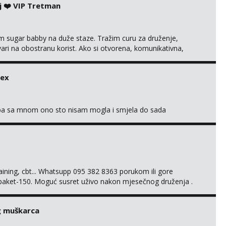
j ❤️ VIP Tretman
im sugar babby na duže staze. Tražim curu za druženje,
tvari na obostranu korist. Ako si otvorena, komunikativna,
 markodalic37@gmail.com
sex
oba sa mnom ono sto nisam mogla i smjela do sada
training, cbt... Whatsupp 095 382 8363 porukom ili gore
 paket-150. Moguć susret uživo nakon mjesečnog druženja .
lijenti su mi znali reći da im netko šalje moje fotke/videa ili
s za dominaciju je isključvo ov...
g muškarca