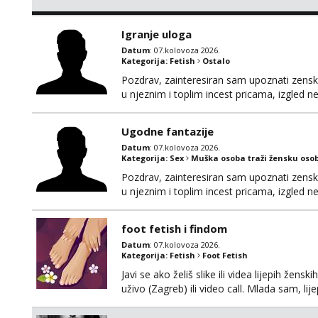
Igranje uloga
Datum
: 07.kolovoza 2026.
Kategorija:
Fetish
Ostalo
Pozdrav, zainteresiran sam upoznati zensku 
u njeznim i toplim incest pricama, izgled neb
na mail, viber, wapp ili zovite. Samo ozbiljn
Ugodne fantazije
Datum
: 07.kolovoza 2026.
Kategorija:
Sex
Muška osoba traži žensku oso
Pozdrav, zainteresiran sam upoznati zensku 
u njeznim i toplim incest pricama, izgled neb
na mail, viber, wapp ili zovite. Samo ozbiljn
foot fetish i findom
Datum
: 07.kolovoza 2026.
Kategorija:
Fetish
Foot Fetish
Javi se ako želiš slike ili videa lijepih žens
uživo (Zagreb) ili video call. Mlada sam, l
Molim samo ozbiljni, spremni na dugoročnu 
Također me zanima i findom Javite se sa 