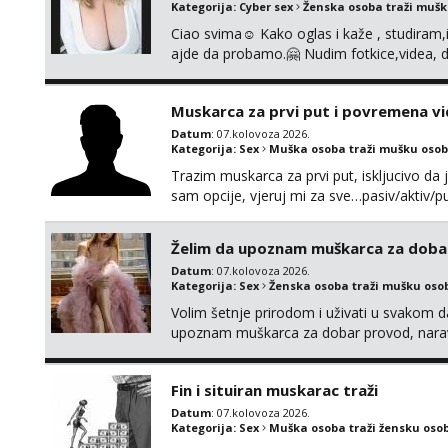
Kategorija:
Cyber sex
Ženska osoba traži muš
Ciao svima☺️ Kako oglas i kaže , studiram
ajde da probamo.🤗 Nudim fotkice,videa, d
tome slično u zamjenu za mjesečni đepara
vrijeme. Malo jesam sramežljiva ali potrud
Muskarca za prvi put i povremena vi
Datum
: 07.kolovoza 2026.
Kategorija:
Sex
Muška osoba traži mušku osob
Trazim muskarca za prvi put, iskljucivo da j
sam opcije, vjeruj mi za sve…pasiv/aktiv
povremena vidanja uz maksimalnu diskreci
110kg. Ozenjen, uz dogovor o lokaciji i v
Želim da upoznam muškarca za doba
kontinentalna...
Datum
: 07.kolovoza 2026.
Kategorija:
Sex
Ženska osoba traži mušku oso
Volim šetnje prirodom i uživati u svakom da
upoznam muškarca za dobar provod, naravno
tamo, cekam te!
Fin i situiran muskarac traži
Datum
: 07.kolovoza 2026.
Kategorija:
Sex
Muška osoba traži žensku oso