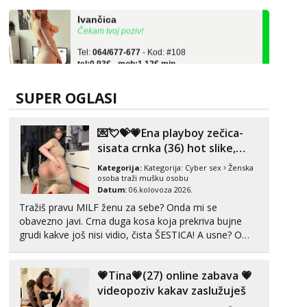
Ivančica
Čekam tvoj poziv!
Tel:
064/677-677
- Kod: #108
tel:0,93€ - mob:1,12€ min
Zara
Čekam tvoj poziv!
SUPER OGLASI
Tel:
064/677-677
- Kod: #123
tel:0,93€ - mob:1,12€ min
💌💘💝💗Ena playboy zečica-
sisata crnka (36) hot slike,
Anđela
Čekam tvoj poziv!
videa i c2c💗
Kategorija:
Kategorija:
Cyber sex
Ženska
osoba traži mušku osobu
Tel:
064/677-677
- Kod: #142
Datum:
06.kolovoza 2026.
tel:0,93€ - mob:1,12€ min
Tražiš pravu MILF ženu za sebe? Onda mi se
obavezno javi. Crna duga kosa koja prekriva bujne
Liliana
Razgovaram :)
grudi kakve još nisi vidio, čista ŠESTICA! A usne? O
usnama bolje da ni ne pričam. Prave pune usne koje
Tel:
064/677-677
- Kod: #69
će ti se urezati u pamćenje, jer vjeruj mi, takve još
tel:0,93€ - mob:1,12€ min
💗Tina💗(27) online zabava 💗
nisi vidio. Uvijek sam spremna za ONLOINE zabavu...
Obavijesti me kada se oslobodi
videopoziv kakav zaslužuješ
Kristina