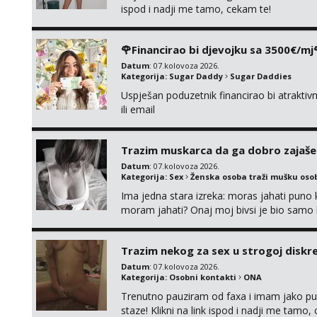
ispod i nadji me tamo, cekam te!
🌹Financirao bi djevojku sa 3500€/mj
Datum
: 07.kolovoza 2026.
Kategorija:
Sugar Daddy
Sugar Daddies
Uspješan poduzetnik financirao bi atrakt
ili email
Trazim muskarca da ga dobro zajaš
Datum
: 07.kolovoza 2026.
Kategorija:
Sex
Ženska osoba traži mušku oso
Ima jedna stara izreka: moras jahati puno ko
moram jahati? Onaj moj bivsi je bio samo ko
Trazim nekog za sex u strogoj diskrec
Datum
: 07.kolovoza 2026.
Kategorija:
Osobni kontakti
ONA
Trenutno pauziram od faxa i imam jako p
staze! Klikni na link ispod i nadji me tamo,