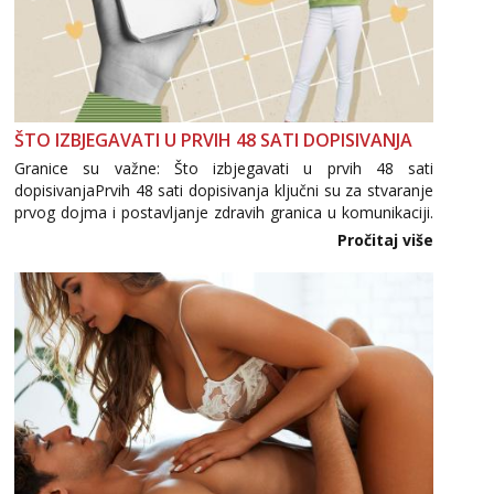
ŠTO IZBJEGAVATI U PRVIH 48 SATI DOPISIVANJA
Granice su važne: Što izbjegavati u prvih 48 sati
dopisivanjaPrvih 48 sati dopisivanja ključni su za stvaranje
prvog dojma i postavljanje zdravih granica u komunikaciji.
Važno je izbjeći prebrzo otkrivanje osobnih ili intimnih
Pročitaj više
informacija, jer nepoznata osoba još nije zaslužila to
povjerenje. Takođe...