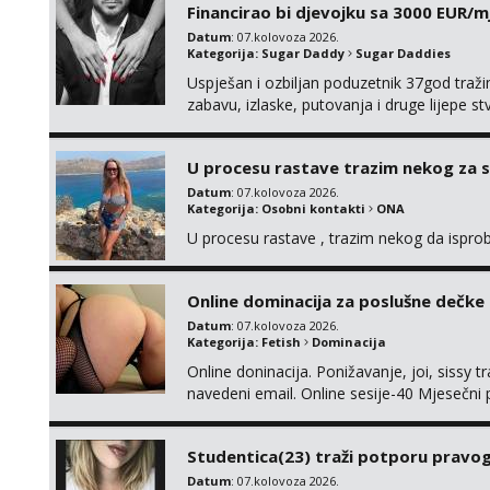
Financirao bi djevojku sa 3000 EUR/m
Datum
: 07.kolovoza 2026.
Kategorija:
Sugar Daddy
Sugar Daddies
Uspješan i ozbiljan poduzetnik 37god traž
zabavu, izlaske, putovanja i druge lijepe s
zgodna i atraktivna javi se na moj email:
U procesu rastave trazim nekog za 
Datum
: 07.kolovoza 2026.
Kategorija:
Osobni kontakti
ONA
U procesu rastave , trazim nekog da ispr
Online dominacija za poslušne dečke
Datum
: 07.kolovoza 2026.
Kategorija:
Fetish
Dominacija
Online doninacija. Ponižavanje, joi, sissy 
navedeni email. Online sesije-40 Mjesečni
Čekam te poslušni psiću. --Pažnja!⁉️ Mnogi k
ima slične oglase s mojim slikama. Moj ogla
Studentica(23) traži potporu pravo
Datum
: 07.kolovoza 2026.