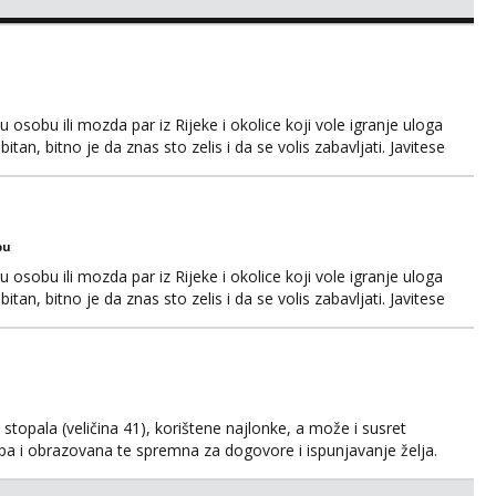
osobu ili mozda par iz Rijeke i okolice koji vole igranje uloga
itan, bitno je da znas sto zelis i da se volis zabavljati. Javitese
i, hvala
bu
osobu ili mozda par iz Rijeke i okolice koji vole igranje uloga
itan, bitno je da znas sto zelis i da se volis zabavljati. Javitese
i, hvala
kih stopala (veličina 41), korištene najlonke, a može i susret
ijepa i obrazovana te spremna za dogovore i ispunjavanje želja.
suradnju i koji mogu adekvatno platiti ono što nudim. :)
svojim željama i ponudama.