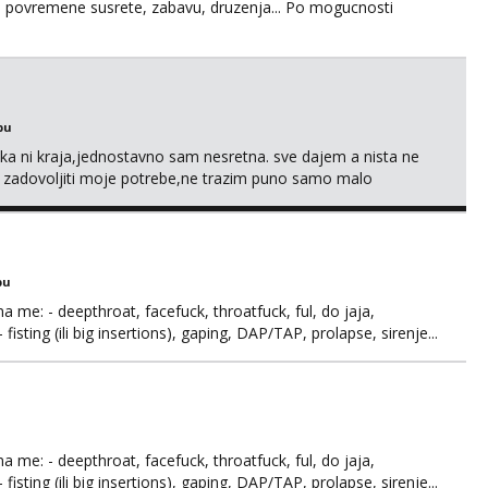
u za povremene susrete, zabavu, druzenja... Po mogucnosti
bu
a ni kraja,jednostavno sam nesretna. sve dajem a nista ne
e zadovoljiti moje potrebe,ne trazim puno samo malo
s i njezne poljupce po tijelu koji me jako pale,obozavam kad
ni na link ispod i nadji me tamo, cekam te!
bu
ma me: - deepthroat, facefuck, throatfuck, ful, do jaja,
fisting (ili big insertions), gaping, DAP/TAP, prolapse, sirenje...
 se.
ma me: - deepthroat, facefuck, throatfuck, ful, do jaja,
fisting (ili big insertions), gaping, DAP/TAP, prolapse, sirenje...