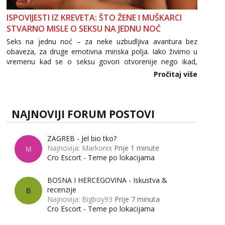
ISPOVIJESTI IZ KREVETA: ŠTO ŽENE I MUŠKARCI
STVARNO MISLE O SEKSU NA JEDNU NOĆ
Seks na jednu noć – za neke uzbudljiva avantura bez
obaveza, za druge emotivna minska polja. Iako živimo u
vremenu kad se o seksu govori otvorenije nego ikad,
tema „jedne noći strasti“ i dalje izaziva burne rasprave. Što
Pročitaj više
zapravo misle žene, a što muškarci? Jesu...
NAJNOVIJI FORUM POSTOVI
ZAGREB - Jel bio tko?
Najnovija: Markonix
Prije 1 minute
M
Cro Escort - Teme po lokacijama
BOSNA I HERCEGOVINA - Iskustva &
recenzije
B
Najnovija: Bigboy93
Prije 7 minuta
Cro Escort - Teme po lokacijama