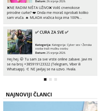
Datum:
26.srpnja 2026.
❌NE RADIM NIŠTA UŽIVO❌ Voliš crvenokose
Zara
Čekam tvoj poziv!
prirodne curke? ❤️ Onda me moraš isprobati koliko
sam vruča.‎ ️‍🔥 MLADA vražica koja ima 100%
Tel:
064/677-677
- Kod: #123
prorodne grudi, 💦 Misli su mi uvijek prljave i u svemu
tel:0,93€ - mob:1,12€ min
vidim samo užitak. 💦 U mojoj raznolikoj ponudi
✅ CURA ZA SVE ✅
možeš pranaći nešto po svojoj mjeri. Sexi videa s
Anđela
kolegica...
Čekam tvoj poziv!
Kategorija:
Kategorija:
Cyber sex
Ženska
Tel:
064/677-677
- Kod: #142
osoba traži mušku osobu
tel:0,93€ - mob:1,12€ min
Datum:
25.srpnja 2026.
Hej hej. 🤭 Tu sam za sve vrste online zabave. Javi mi
se na broj +385919123322 (Telegram, Viber ili
Whatsapp). 🤙 NE javljaj se na uzivo. Hvala.
NAJNOVIJI ČLANCI