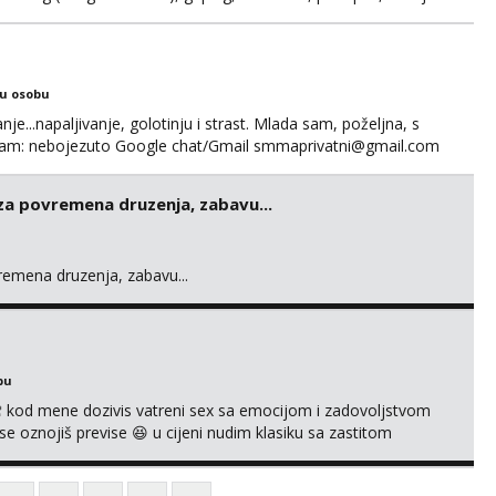
 se. Nagrada po želji (od 500€ naviše, ovisi o tome sto
ku osobu
nje...napaljivanje, golotinju i strast. Mlada sam, poželjna, s
egram: nebojezuto Google chat/Gmail smmaprivatni@gmail.com
 za povremena druzenja, zabavu...
vremena druzenja, zabavu...
bu
 kod mene dozivis vatreni sex sa emocijom i zadovoljstvom
se oznojiš previse 😆 u cijeni nudim klasiku sa zastitom
 uvijek imam neradim analno i pitanja ako radim bez odma
ginal ✌️😊ali neki vec me poznaju waccap...