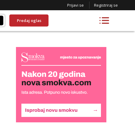
Prijavi se
Registriraj se
Predaj oglas
Liliana
Razgovaram :)