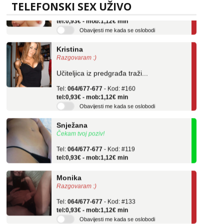
Tel:
064/677-677
- Kod: #69
TELEFONSKI SEX UŽIVO
tel:0,93€ - mob:1,12€ min
Obavijesti me kada se oslobodi
Kristina
Razgovaram :)
Učiteljica iz predgrađa traži...
Tel:
064/677-677
- Kod: #160
tel:0,93€ - mob:1,12€ min
Obavijesti me kada se oslobodi
Snježana
Čekam tvoj poziv!
Tel:
064/677-677
- Kod: #119
tel:0,93€ - mob:1,12€ min
Monika
Razgovaram :)
Tel:
064/677-677
- Kod: #133
tel:0,93€ - mob:1,12€ min
Obavijesti me kada se oslobodi