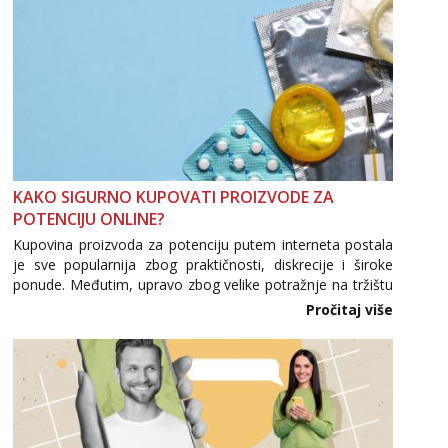
KAKO SIGURNO KUPOVATI PROIZVODE ZA
POTENCIJU ONLINE?
Kupovina proizvoda za potenciju putem interneta postala
je sve popularnija zbog praktičnosti, diskrecije i široke
ponude. Međutim, upravo zbog velike potražnje na tržištu
se pojavljuju i brojni krivotvoreni proizvodi, nepouzdane
Pročitaj više
internetske trgovine te proizvodi nepoznatog podrijetla. ...