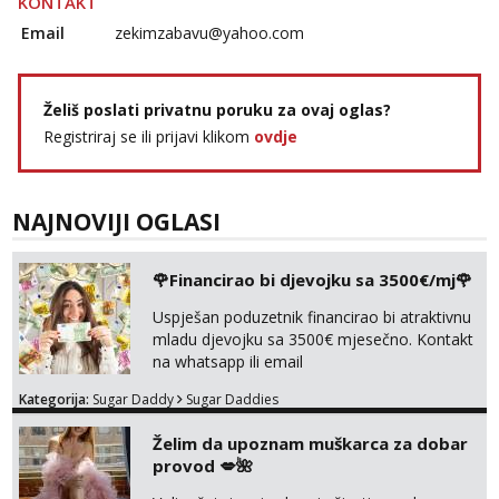
KONTAKT
Email
zekimzabavu@yahoo.com
Želiš poslati privatnu poruku za ovaj oglas?
Registriraj se ili prijavi klikom
ovdje
NAJNOVIJI OGLASI
🌹Financirao bi djevojku sa 3500€/mj🌹
Uspješan poduzetnik financirao bi atraktivnu
mladu djevojku sa 3500€ mjesečno. Kontakt
na whatsapp ili email
Kategorija:
Sugar Daddy
Sugar Daddies
Želim da upoznam muškarca za dobar
provod 💋🌺