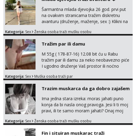
poljupce po tijelu koji me jako
pale,obozavam kad muskarac preuzme
Šarmantna mlada djevojka 26 god. prvi put
kontrolu . javi se :) Klikni na link ispod i nadji
na ovakvim stranicama tražim diskretnu
me tamo, cekam te!
avanturu (druženje, maženje, sex :) Klikni na
link ispod i nadji me tamo, cekam te!
Kategorija:
Sex
Ženska osoba traži mušku osobu
Tražim par ili damu
M 55g ( 178-87-16) 12.08 bit ću u Rabu
tražim par ili damu za neko neobavezno piće
I ugodno druženje Vaš prostor ili noćno
kupanje na osamoj plaži Kontakt
Kategorija:
Sex
Muška osoba traži par
trata.vrh@gmail.com
Trazim muskarca da ga dobro zajašem
Ima jedna stara izreka: moras jahati puno
konja da bi nasla onog pravoga. Jesi li ti moj
pravi, ili te samo moram jahati? Onaj moj
bivsi je bio samo konj hahahahah Klikni niže
Kategorija:
Sex
Ženska osoba traži mušku osobu
na sexdater link i javi mi se tamo....
Fin i situiran muskarac traži