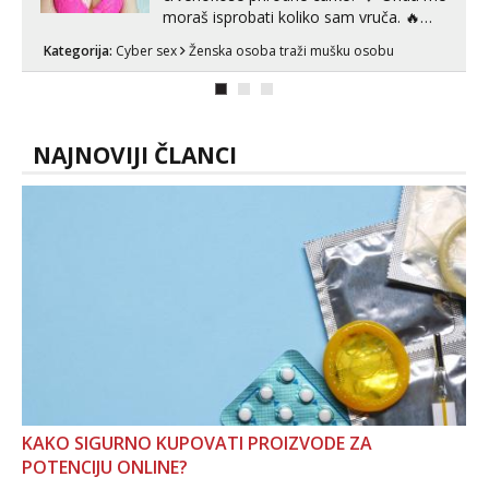
moraš isprobati koliko sam vruča.‎ ️‍🔥
MLADA vražica koja ima 100%
Kategorija:
Cyber sex
Ženska osoba traži mušku osobu
prorodne grudi, 💦 Misli su mi uvijek
prljave i u svemu vidim samo užitak. 💦
U mojoj raznolikoj ponudi možeš
pranaći nešto po svojoj mjeri. Sexi videa
s kolegica...
NAJNOVIJI ČLANCI
KAKO SIGURNO KUPOVATI PROIZVODE ZA
POTENCIJU ONLINE?