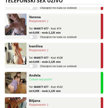
TELEFONSKI SEX UŽIVO
Obavijesti me kada se oslobodi
Vanesa
Razgovaram :)
Tel:
064/677-677
- Kod: #74
tel:0,93€ - mob:1,12€ min
Obavijesti me kada se oslobodi
Ivančica
Razgovaram :)
Tel:
064/677-677
- Kod: #108
tel:0,93€ - mob:1,12€ min
Obavijesti me kada se oslobodi
Anđela
Čekam tvoj poziv!
Tel:
064/677-677
- Kod: #142
tel:0,93€ - mob:1,12€ min
Biljana
Razgovaram :)