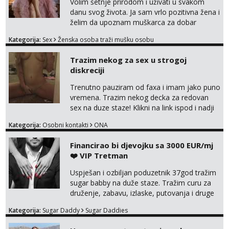
Volim šetnje prirodom i uživati u svakom
danu svog života. Ja sam vrlo pozitivna žena i
želim da upoznam muškarca za dobar
provod, naravno može i nešto više.💋🌺 Klikni
Kategorija:
Sex
Ženska osoba traži mušku osobu
na link ispod i nadji me tamo, cekam te!
Trazim nekog za sex u strogoj
diskreciji
Trenutno pauziram od faxa i imam jako puno
vremena. Trazim nekog decka za redovan
sex na duze staze! Klikni na link ispod i nadji
me tamo, cekam te!
Kategorija:
Osobni kontakti
ONA
Financirao bi djevojku sa 3000 EUR/mj
❤️ VIP Tretman
Uspješan i ozbiljan poduzetnik 37god tražim
sugar babby na duže staze. Tražim curu za
druženje, zabavu, izlaske, putovanja i druge
lijepe stvari na obostranu korist. Ako si
Kategorija:
Sugar Daddy
Sugar Daddies
otvorena, komunikativna, zgodna i atraktivna
javi se na moj email: