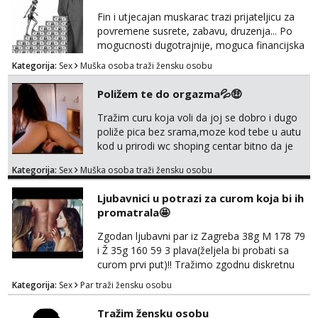
Fin i utjecajan muskarac trazi prijateljicu za
povremene susrete, zabavu, druzenja... Po
mogucnosti dugotrajnije, moguca financijska
potpora!
Kategorija:
Sex
Muška osoba traži žensku osobu
Poližem te do orgazma💦🤑
Tražim curu koja voli da joj se dobro i dugo
poliže pica bez srama,moze kod tebe u autu
kod u prirodi wc shoping centar bitno da je
uzbudljivo i da si full diskretna i napaljena💦
Kategorija:
Sex
Muška osoba traži žensku osobu
jer nisam solo. Zgodan sam i diskretan,sliku
šaljem na wapp telegram..178 78kg.,javi se
Ljubavnici u potrazi za curom koja bi ih
za brz dogovor Kontakt 0958759047
promatrala🤩
Zgodan ljubavni par iz Zagreba 38g M 178 79
i Ž 35g 160 59 3 plava(željela bi probati sa
curom prvi put)!! Tražimo zgodnu diskretnu
curu koja bi nas promatrala dok imamo
Kategorija:
Sex
Par traži žensku osobu
žestok odnos. Može se pridruziti ali i ne
mora.Bitno da uzivamo diskretno anonimno
Tražim žensku osobu