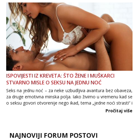
povjerenje. Takođe...
ISPOVIJESTI IZ KREVETA: ŠTO ŽENE I MUŠKARCI
STVARNO MISLE O SEKSU NA JEDNU NOĆ
Seks na jednu noć – za neke uzbudljiva avantura bez obaveza,
za druge emotivna minska polja. Iako živimo u vremenu kad se
o seksu govori otvorenije nego ikad, tema „jedne noći strasti“ i
dalje izaziva burne rasprave. Što zapravo misle žene, a što
Pročitaj više
muškarci? Jesu...
NAJNOVIJI FORUM POSTOVI