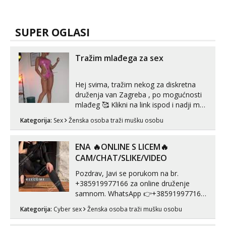
SUPER OGLASI
Tražim mlađega za sex
Hej svima, tražim nekog za diskretna
druženja van Zagreba , po mogućnosti
mlađeg 🥰 Klikni na link ispod i nadji me
tamo, cekam te!
Kategorija:
Sex
Ženska osoba traži mušku osobu
ENA 🔥ONLINE S LICEM🔥
CAM/CHAT/SLIKE/VIDEO
Pozdrav, Javi se porukom na br.
+385919977166 za online druženje
samnom. WhatsApp 👉+385919977166
Telegram 👉@enafriedrichkis Radim
Kategorija:
Cyber sex
Ženska osoba traži mušku osobu
videopozive s licem, solo i s partnerom,
kolegicama (Tina&Natali), razne