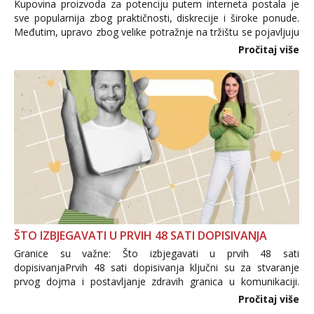
Kupovina proizvoda za potenciju putem interneta postala je
sve popularnija zbog praktičnosti, diskrecije i široke ponude.
Međutim, upravo zbog velike potražnje na tržištu se pojavljuju
i brojni krivotvoreni proizvodi, nepouzdane internetske
Pročitaj više
trgovine te proizvodi nepoznatog podrijetla. ...
ŠTO IZBJEGAVATI U PRVIH 48 SATI DOPISIVANJA
Granice su važne: Što izbjegavati u prvih 48 sati
dopisivanjaPrvih 48 sati dopisivanja ključni su za stvaranje
prvog dojma i postavljanje zdravih granica u komunikaciji.
Važno je izbjeći prebrzo otkrivanje osobnih ili intimnih
Pročitaj više
informacija, jer nepoznata osoba još nije zaslužila to