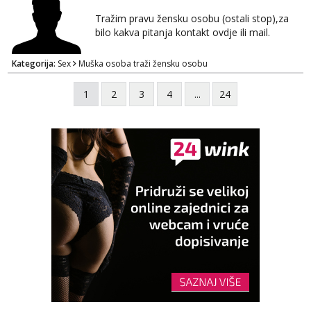
bez upoznavanja puno.Sliku mozemo
razmjeniti,ali najbolje uzivo se upoznati. Na
Tražim pravu žensku osobu (ostali stop),za
goo smo do 15.8 poslije tog mozemo se
bilo kakva pitanja kontakt ovdje ili mail.
druziti,javi se na mail il...
Kategorija:
Sex
Muška osoba traži žensku osobu
1
2
3
4
...
24