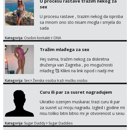
U procesu rastave trazim nekog za
markodalic37@gmail.com
sex
U procesu rastave , trazim nekog da isproba
sa mnom ono sto nisam mogla i smjela do
sada
Kategorija:
Osobni kontakti
ONA
Tražim mlađega za sex
Hej svima, tražim nekog za diskretna
druženja van Zagreba , po mogućnosti
mlađeg 🥰 Klikni na link ispod i nadji me
tamo, cekam te!
Kategorija:
Sex
Ženska osoba traži mušku osobu
Curu ili par za susret nagradujem
Ukratko ozenjen muskarac trazi curu ili par
za susret uz moju nagradu. Izgled i godine mi
nisu toliko bitni bitno mi je otvorenost u sexu
i bez previse tabooa . Molim ozbiljne da se
Kategorija:
Sugar Daddy
Sugar Daddies
jave na mail . Molim ako je moguce prvi mail