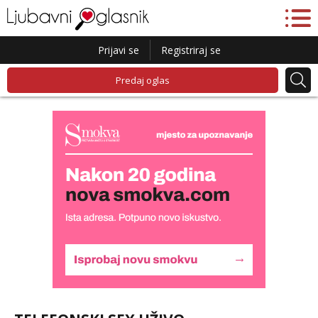
Prijavi se
Registriraj se
Predaj oglas
Biljana
Razgovaram :)
Tel:
064/677-677
- Kod: #132
tel:0,93€ - mob:1,12€ min