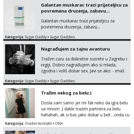
sa slikom ili opisom i otkud ste . Javite se
Galantan muskarac trazi prijateljicu za
necete pozalit
povremena druzenja, zabavu...
Galantan muskarac trazi prijateljicu za
povremena druzenja, zabavu...
Kategorija:
Sugar Daddy
Sugar Daddies
Nagrađujem za tajnu avanturu
Tražim curu za diskretne susrete u Zagrebu i
regiji. Dobro nagrađujem ako si mlada,
zgodna i voliš dobar sex. Javi se ako: - imaš
do 25 godina - imaš do 65 kg - imaš dugu
Kategorija:
Sugar Daddy
Sugar Daddies
kosu - se dobro ljubiš - si fleksibilna s
vremenom (jer ga nemam previše) i
Tražim nekog za belu:)
dostupna radnim danom (vikendi i noći su za
obitelj) - vodiš brigu o zdravlju i koristiš
Dosla sam samo jer mi fali neko da igra belu
zaštitu Ne javljajte se: - debele - frajeri i
sa mnom :) dakle trazim partnera za belu
paro...
hahahah, ak si bas jako dobar u beli , onda cu
razmislit za dalje Klikni na link ispod i nadji me
Kategorija:
Osobni kontakti
ONA
tamo, cekam te!