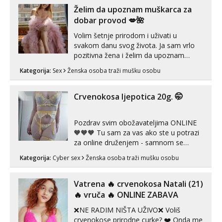
kombinacije halteri, haljine, štikle,
Želim da upoznam muškarca za
samostojeće itd. Nudim svakakva videa
dobar provod 💋🌺
seksa, puš...
Volim šetnje prirodom i uživati u
svakom danu svog života. Ja sam vrlo
pozitivna žena i želim da upoznam
muškarca za dobar provod, naravno
Kategorija:
Sex
Ženska osoba traži mušku osobu
može i nešto više.💋🌺 Klikni na link
ispod i nadji me tamo, cekam te!
Crvenokosa ljepotica 20g. 🤭
Pozdrav svim obožavateljima ONLINE
🧡🧡🧡 Tu sam za vas ako ste u potrazi
za online druženjem - samnom se
možete zabaviti preko videopoziva, ili
Kategorija:
Cyber sex
Ženska osoba traži mušku osobu
ako vam nisam dovoljna radim i u paru i
trojci s kolegicama, svaka je drugačija
😉 Radim i vruća tipkanja uz slike i hot
Vatrena ‎️‍🔥 crvenokosa Natali (21)
line pozive. Za vas sam pripremila ...
‎️‍🔥 vruča‎ ️‍🔥 ONLINE ZABAVA
❌NE RADIM NIŠTA UŽIVO❌ Voliš
crvenokose prirodne curke? ❤️ Onda me