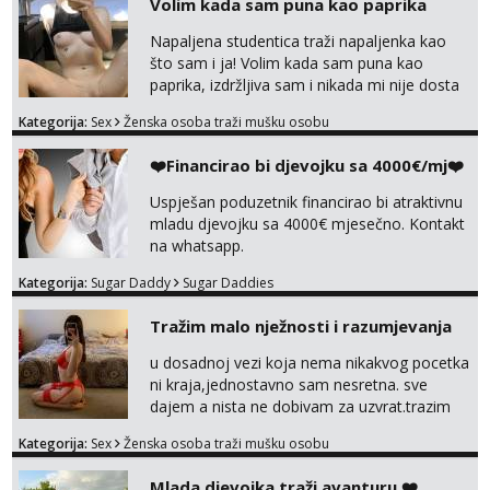
Volim kada sam puna kao paprika
Napaljena studentica traži napaljenka kao
što sam i ja! Volim kada sam puna kao
paprika, izdržljiva sam i nikada mi nije dosta
seksa. Volim grubi seks i više puta dnevno
Kategorija:
Sex
Ženska osoba traži mušku osobu
bilo kad i bilo gdje zato se javi što prije da
me isprobaš Klikni na link ispod i nadji me
❤️Financirao bi djevojku sa 4000€/mj❤️
tamo, cekam te!
Uspješan poduzetnik financirao bi atraktivnu
mladu djevojku sa 4000€ mjesečno. Kontakt
na whatsapp.
Kategorija:
Sugar Daddy
Sugar Daddies
Tražim malo nježnosti i razumjevanja
u dosadnoj vezi koja nema nikakvog pocetka
ni kraja,jednostavno sam nesretna. sve
dajem a nista ne dobivam za uzvrat.trazim
muskarca koji ce zadovoljiti moje potrebe,ne
Kategorija:
Sex
Ženska osoba traži mušku osobu
trazim puno samo malo njeznosti i
razumjevanja. volim njezan seks i njezne
Mlada djevojka traži avanturu ❤️