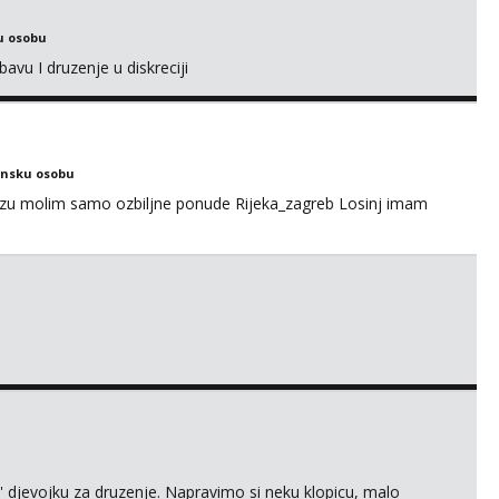
u osobu
avu I druzenje u diskreciji
ensku osobu
ezu molim samo ozbiljne ponude Rijeka_zagreb Losinj imam
' djevojku za druzenje. Napravimo si neku klopicu, malo