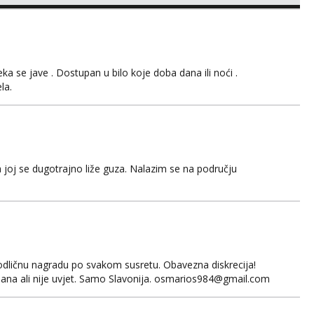
sta kupaonica i ručnici za vas prije ili poslije masaže,
,❌️ NE SEXCAM, ❌️NE SEXCHATTING🚫...
 se jave . Dostupan u bilo koje doba dana ili noći .
la.
 joj se dugotrajno liže guza. Nalazim se na području
odličnu nagradu po svakom susretu. Obavezna diskrecija!
ana ali nije uvjet. Samo Slavonija. osmarios984@gmail.com