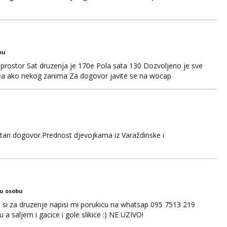
bu
prostor Sat druzenja je 170e Pola sata 130 Dozvoljeno je sve
idea ako nekog zanima Za dogovor javite se na wocap
retan dogovor.Prednost djevojkama iz Varaždinske i
ku osobu
ko si za druzenje napisi mi porukicu na whatsap 095 7513 219
a saljem i gacice i gole slikice :) NE UZIVO!