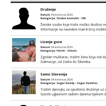
putem WhatsAppa. ❗️❗️❗️ Samo u mom stanu; či
nalazim se u centru grada. 🚫 NE POZIVI 
Druženje
Datum
: 04.kolovoza 2026.
Kategorija:
Osobni kontakti
ON
Ženske osobe koje traže muško društvo neka
Informacije na navedeni mail ili broj mobite
Lizanje guze
Datum
: 04.kolovoza 2026.
Kategorija:
Fetish
Ostalo
Zgodan muškarac, tražim ženu koja voli da
Dalmacije, od Zadra do Šibenika.
Samo Slavonija
Datum
: 04.kolovoza 2026.
Kategorija:
Sugar Daddy
Sugar Daddies
Tražim djevojku za opušteno druženje uz 
Susreti uglavnom radnim danima tijekom d