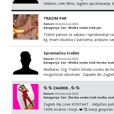
chilamo, neki filmic, lagano upoznavanje, b
Bucke se slobodno jave jer sam i sam taka
cemo lako. Zagreb.
TRAZIM PAR
Datum
: 04.kolovoza 2026.
Kategorija:
Sex
Muška osoba traži par
Tražim parove za zabavu i isprobavanje razli
kg. Imam iskustva s parovima, potpuno sam
Ozbiljni parovi mogu me kontaktirati putem 
poruke ili zvati. Blokiram one koji nisu ozbil
Spremaćicu tražim
Datum
: 04.kolovoza 2026.
Kategorija:
Sex
Muška osoba traži žensku oso
Muškarac 52g. Tražim žensku osobu da mi r
mogućnosti obostrani . Zapadni dio Zagre
💦 💦 ZAGREB...💦 💦
Datum
: 04.kolovoza 2026.
Kategorija:
Sex
Ženska osoba traži mušku oso
Zagreb My Love KONTAKT - Isključivo put
100% stvarne i moje. ❤️ 🥰 stariji gospoda