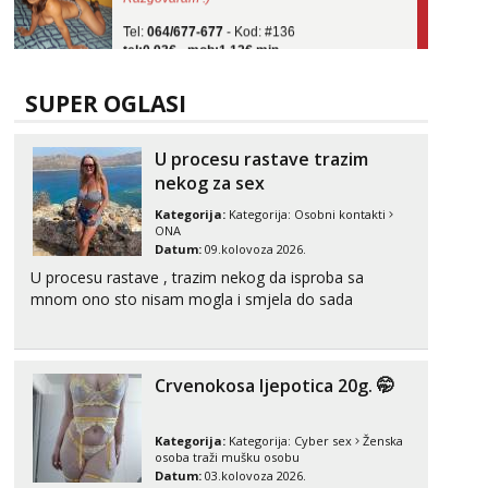
Tel:
064/677-677
- Kod: #136
tel:0,93€ - mob:1,12€ min
Obavijesti me kada se oslobodi
Ivančica
SUPER OGLASI
Razgovaram :)
Tel:
064/677-677
- Kod: #108
U procesu rastave trazim
tel:0,93€ - mob:1,12€ min
nekog za sex
Obavijesti me kada se oslobodi
Kategorija:
Kategorija:
Osobni kontakti
Zara
ONA
Čekam tvoj poziv!
Datum:
09.kolovoza 2026.
Tel:
064/677-677
- Kod: #123
U procesu rastave , trazim nekog da isproba sa
tel:0,93€ - mob:1,12€ min
mnom ono sto nisam mogla i smjela do sada
Anđela
Čekam tvoj poziv!
Crvenokosa ljepotica 20g. 🤭
Tel:
064/677-677
- Kod: #142
tel:0,93€ - mob:1,12€ min
Kategorija:
Kategorija:
Cyber sex
Ženska
osoba traži mušku osobu
Datum:
03.kolovoza 2026.