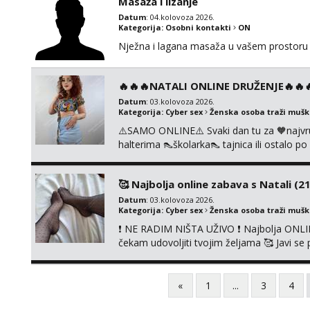
Masaža i lizanje
Datum
: 04.kolovoza 2026.
Kategorija:
Osobni kontakti
ON
Nježna i lagana masaža u vašem prostoru 
🔥🔥🔥NATALI ONLINE DRUŽENJE🔥🔥🔥s
Datum
: 03.kolovoza 2026.
Kategorija:
Cyber sex
Ženska osoba traži muš
⚠️SAMO ONLINE⚠️ Svaki dan tu za 🧡najvr
halterima 👠školarka👠 tajnica ili ostalo 
fetišima, ulogama i seksi temama 🧡 Videa
KOLEGICAMA lizanje, striptiz, footfetiši itd
🥰 Najbolja online zabava s Natali (21
Datum
: 03.kolovoza 2026.
Kategorija:
Cyber sex
Ženska osoba traži muš
❗ NE RADIM NIŠTA UŽIVO ❗ Najbolja ONLIN
čekam udovoljiti tvojim željama 🥰 Javi 
ćemo se zabaviti. Radim videopozive solo 
diram, s kolegicama, s dečkom, igračkama
Čekam...
«
1
...
3
4