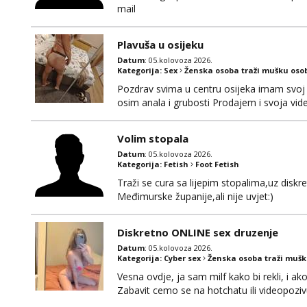
mail
Plavuša u osijeku
Datum
: 05.kolovoza 2026.
Kategorija:
Sex
Ženska osoba traži mušku oso
Pozdrav svima u centru osijeka imam svoj 
osim anala i grubosti Prodajem i svoja v
0919282417
Volim stopala
Datum
: 05.kolovoza 2026.
Kategorija:
Fetish
Foot Fetish
Traži se cura sa lijepim stopalima,uz disk
Međimurske županije,ali nije uvjet:)
Diskretno ONLINE sex druzenje
Datum
: 05.kolovoza 2026.
Kategorija:
Cyber sex
Ženska osoba traži muš
Vesna ovdje, ja sam milf kako bi rekli, i a
Zabavit cemo se na hotchatu ili videopozivu 