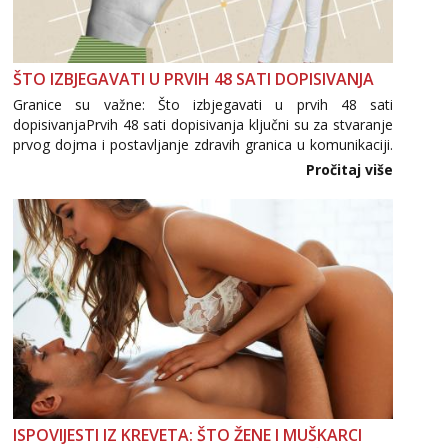
ŠTO IZBJEGAVATI U PRVIH 48 SATI DOPISIVANJA
Granice su važne: Što izbjegavati u prvih 48 sati
dopisivanjaPrvih 48 sati dopisivanja ključni su za stvaranje
prvog dojma i postavljanje zdravih granica u komunikaciji.
Važno je izbjeći prebrzo otkrivanje osobnih ili intimnih
Pročitaj više
informacija, jer nepoznata osoba još nije zaslužila to
povjerenje. Takođe...
ISPOVIJESTI IZ KREVETA: ŠTO ŽENE I MUŠKARCI