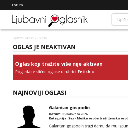
Forum
Ljubavni oglasnik
› Fetish
OGLAS JE NEAKTIVAN
Oglas koji tražite više nije aktivan
Pogledajte slične oglase u rubrici:
Fetish
»
NAJNOVIJI OGLASI
Galantan gospodin
Datum
: 05.kolovoza 2026.
Kategorija:
Sex
Muška osoba traži žensku oso
Galantan gospodin trazi damu da mu ispuni la