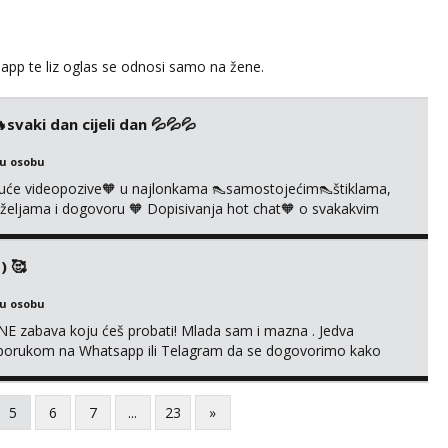
app te liz oglas se odnosi samo na žene.
vaki dan cijeli dan 💦💦💦
ku osobu
uće videopozive🧡 u najlonkama 👠samostojećim👠štiklama,
po željama i dogovoru 🧡 Dopisivanja hot chat🧡 o svakakvim
 solo squirt, razne anal igračke, vibratori, s PARTNEROM, S
 🔞 ❣️Radim već jako dugo, imam iskustva i više načina pla...
) 🥰
ku osobu
E zabava koju ćeš probati! Mlada sam i mazna . Jedva
se porukom na Whatsapp ili Telagram da se dogovorimo kako
i s kolegicom, imam foto i video materijal u kojem se sama
 itd. Radim dopisivanje o seksi temama koje nas uzbuđuju 🤭
5
6
7
...
23
»