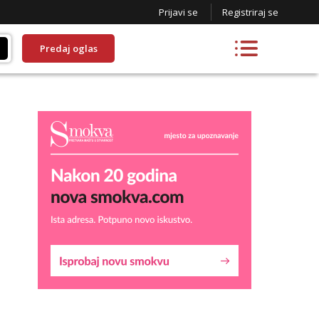
Prijavi se
Registriraj se
Predaj oglas
Lucija
Razgovaram :)