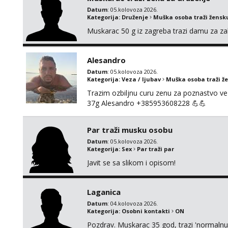
Datum
: 05.kolovoza 2026.
Kategorija:
Druženje
Muška osoba traži žensk
Muskarac 50 g iz zagreba trazi damu za zab
Alesandro
Datum
: 05.kolovoza 2026.
Kategorija:
Veza / ljubav
Muška osoba traži ž
Trazim ozbiljnu curu zenu za poznastvo v
37g Alesandro +385953608228 💪💪
Par traži musku osobu
Datum
: 05.kolovoza 2026.
Kategorija:
Sex
Par traži par
Javit se sa slikom i opisom!
Laganica
Datum
: 04.kolovoza 2026.
Kategorija:
Osobni kontakti
ON
Pozdrav. Muskarac 35 god, trazi 'normalnu