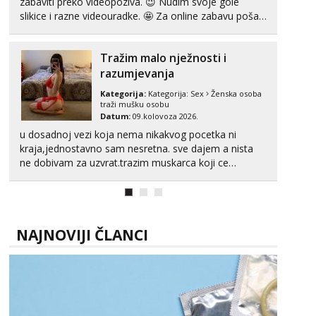
zabaviti preko videopoziva. 😉 Nudim svoje gole
slikice i razne videouradke. 🤩 Za online zabavu pošalji
poruku na Whatsapp, Telegram ili Viber. 😎 +385 91
912 3322 Za provjeru moje autentičnosti možeš me
Tražim malo nježnosti i
vidjeti na videopozivu. 😉 S vama sam vec 5 ...
razumjevanja
Kategorija:
Kategorija:
Sex
Ženska osoba
traži mušku osobu
Datum:
09.kolovoza 2026.
u dosadnoj vezi koja nema nikakvog pocetka ni
kraja,jednostavno sam nesretna. sve dajem a nista
ne dobivam za uzvrat.trazim muskarca koji ce
zadovoljiti moje potrebe,ne trazim puno samo malo
njeznosti i razumjevanja. volim njezan seks i njezne
poljupce po tijelu koji me jako pale,obozavam kad
muskar...
NAJNOVIJI ČLANCI