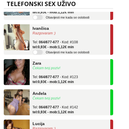
Tel:
064/677-677
- Kod: #136
TELEFONSKI SEX UŽIVO
tel:0,93€ - mob:1,12€ min
Obavijesti me kada se oslobodi
Ivančica
Razgovaram :)
Tel:
064/677-677
- Kod: #108
tel:0,93€ - mob:1,12€ min
Obavijesti me kada se oslobodi
Zara
Čekam tvoj poziv!
Tel:
064/677-677
- Kod: #123
tel:0,93€ - mob:1,12€ min
Anđela
Čekam tvoj poziv!
Tel:
064/677-677
- Kod: #142
tel:0,93€ - mob:1,12€ min
Lucija
Razgovaram :)