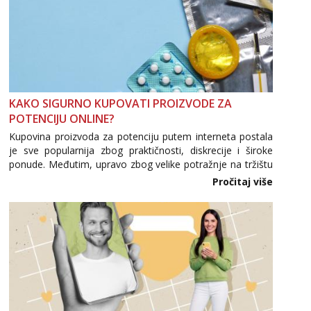
KAKO SIGURNO KUPOVATI PROIZVODE ZA
POTENCIJU ONLINE?
Kupovina proizvoda za potenciju putem interneta postala
je sve popularnija zbog praktičnosti, diskrecije i široke
ponude. Međutim, upravo zbog velike potražnje na tržištu
se pojavljuju i brojni krivotvoreni proizvodi, nepouzdane
Pročitaj više
internetske trgovine te proizvodi nepoznatog podrijetla. ...