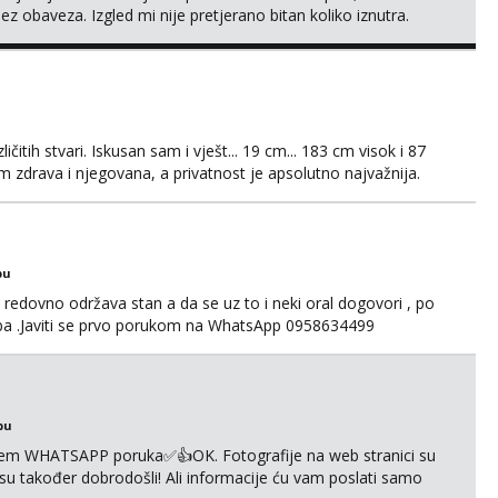
ez obaveza. Izgled mi nije pretjerano bitan koliko iznutra.
v. Medo brundo xD Budi pristojna i dobra, za sve ostale
čitih stvari. Iskusan sam i vješt... 19 cm... 183 cm visok i 87
 zdrava i njegovana, a privatnost je apsolutno najvažnija.
WhatsAppa ili Vibera. Samo ozbiljni parovi trebaju slati
jni.
bu
edovno održava stan a da se uz to i neki oral dogovori , po
ba .Javiti se prvo porukom na WhatsApp 0958634499
bu
em WHATSAPP poruka✅️👍OK. Fotografije na web stranici su
 su također dobrodošli! Ali informacije ću vam poslati samo