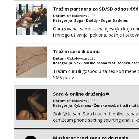
Tražim partnera za SD/SB odnos €€€
Datum
: 05.kolovoza 2026.
Kategorija:
Sugar Daddy
Sugar Daddies
Obrazovana, samostalna djevojka koja upr
i mnogo uživanja, poklona, pažnje i putov
poklapaju. Mnogo senzualnosti i lijepe ener
li ću odgovoriti. Isključivo tražim nekoga 
Tražim curu ili damu
Datum
: 05.kolovoza 2026.
Kategorija:
Sex
Muška osoba traži žensku oso
Tražim curu ili gospodju za sex kod mene
SMS poziv
Sara & online druženja🫦
Datum
: 05.kolovoza 2026.
Kategorija:
Cyber sex
Ženska osoba traži muš
Bok 🙂 Ja sam Sara i nudim ti online zabavu
cam2cam phone sexting squirting anal slike 
uradci. Javi se porukom na wapp i zakaži sv
Muskarac trazi zenu za druzenje