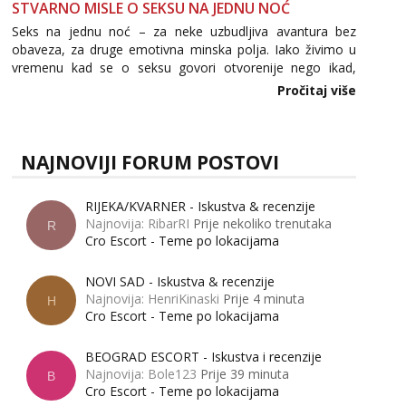
STVARNO MISLE O SEKSU NA JEDNU NOĆ
Seks na jednu noć – za neke uzbudljiva avantura bez
obaveza, za druge emotivna minska polja. Iako živimo u
vremenu kad se o seksu govori otvorenije nego ikad,
tema „jedne noći strasti“ i dalje izaziva burne rasprave. Što
Pročitaj više
zapravo misle žene, a što muškarci? Jesu...
NAJNOVIJI FORUM POSTOVI
RIJEKA/KVARNER - Iskustva & recenzije
Najnovija: RibarRI
Prije nekoliko trenutaka
R
Cro Escort - Teme po lokacijama
NOVI SAD - Iskustva & recenzije
Najnovija: HenriKinaski
Prije 4 minuta
H
Cro Escort - Teme po lokacijama
BEOGRAD ESCORT - Iskustva i recenzije
Najnovija: Bole123
Prije 39 minuta
B
Cro Escort - Teme po lokacijama