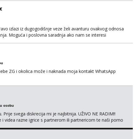
€
avo izlazi iz dugogodišnje veze želi avanturu ovakvog odnosa
anja. Moguća i poslovna saradnja ako nam se interesi
gije. Javite mi se sa opisom što opširnijim jer od toga ovisi da
za duži vremenski period. Naravno njegovanog i galantn...
bu
 tebe ZG i okolica može i naknada moja kontakt WhatsApp
ku osobu
. Prije svega diskrecija mi je najbitnija. UŽIVO NE RADIM!!
i videa razne igrice s partnerom ili partnericom te naši porno
oj termin. P.S. tražit ćeš me još 🫠💦