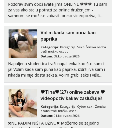
Pozdrav svim obožavateljima ONLINE 🧡🧡🧡 Tu sam
za vas ako ste u potrazi za online druženjem -
samnom se možete zabaviti preko videopoziva, ili
ako vam nisam dovoljna radim i u paru i trojci s
kolegicama, svaka je drugačija 😉 Radim i vruća
Volim kada sam puna kao
tipkanja uz slike i hot line pozive. Za vas sam
pripremila ...
paprika
Kategorija:
Kategorija:
Sex
Ženska osoba
traži mušku osobu
Datum:
08.kolovoza 2026.
Napaljena studentica traži napaljenka kao što sam i
ja! Volim kada sam puna kao paprika, izdržljiva sam i
nikada mi nije dosta seksa. Volim grubi seks i više
puta dnevno bilo kad i bilo gdje zato se javi što prije
da me isprobaš Klikni na link ispod i nadji me tamo,
💗Tina💗(27) online zabava 💗
cekam te!
videopoziv kakav zaslužuješ
Kategorija:
Kategorija:
Cyber sex
Ženska
osoba traži mušku osobu
Datum:
01.kolovoza 2026.
❌NE RADIM NIŠTA UŽIVO❌ Možemo se zajedno