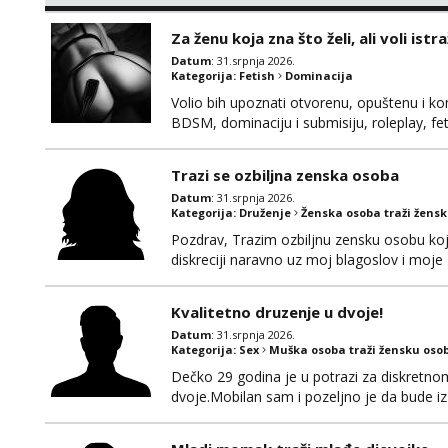
bih upoznati bracni par u HR koji bi zelio p
diskretan. 195 100 44 godine Strogo okolic
Za ženu koja zna što želi, ali voli istra
Datum
: 31.srpnja 2026.
Kategorija:
Fetish
Dominacija
Volio bih upoznati otvorenu, opuštenu i kom
BDSM, dominaciju i submisiju, roleplay, feti
Obožavam starije, zrele i samopouzdane zene
ako trazite nesto izvan braka koji je upao
Trazi se ozbiljna zenska osoba
Datum
: 31.srpnja 2026.
Kategorija:
Druženje
Ženska osoba traži žens
Pozdrav, Trazim ozbiljnu zensku osobu ko
diskreciji naravno uz moj blagoslov i moje z
ako se stvari poklope i ja bi bila prisutna.
Kvalitetno druzenje u dvoje!
Datum
: 31.srpnja 2026.
Kategorija:
Sex
Muška osoba traži žensku oso
Dečko 29 godina je u potrazi za diskretn
dvoje.Mobilan sam i pozeljno je da bude iz 
javi se za brz i diskretan dogovor na wha