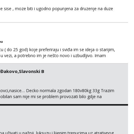
 sise , moze biti i ugodno popunjena za druzenje na duze
bu
 ( do 25 god) koje preferiraju i sviđa im se ideja o starijim,
 vezi, a potrebno im je nešto novo i uzbudljivo. Imam
ed. Ne mislim mijenjati svoju životnu situaciju, a isto očekujem
i dogovor. Tako da bi ti bila moja mala t...
,Đakovo,Slavonski B
vinkovci,nasice… Decko normala zgodan 180v80kg 33g Trazim
bilan sam nije mi se problem provozati bilo gdje na
a dama neka se javi sa uvjetima i zeljama 095 5129 864
a uživati u pažnji, luksuzu i lijepim trenucima uz atrativnog,