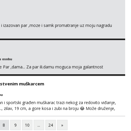
an i izazovan par ,moze i samk promatranje uz moju nagradu
u osobu
nje Par ,dama... Za par ili.damu moguca moja galantnost
rastvenim muškarcem
bu
an i sportski građen muškarac trazi nekog za redovito viđanje,
..., zilav, 19 cm, a gore kosa i zubi na broju 😂 Može druženje,
e u Zagrebu, vikendici, na moru itd.. . Super masiram, izvrstan
ikativan. Moguce i kombinacije ŽŽM ...
8
9
10
...
24
»