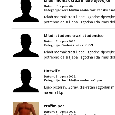
Mladi momak traži mlađe djevojke
Datum
: 31.srpnja 2026.
Kategorija:
Sex
Muška osoba traži žensku oso
Mladi momak trazi lijepe i zgodne djevojke
potrebno da si lijepa i zgodna i da imas d
Javiti se mozete na gmail nepoznatn45@gma
decko da bi razmijenio slike ili videa djevo
Mladi student trazi studentice
Datum
: 31.srpnja 2026.
Kategorija:
Osobni kontakti
ON
Mladi momak trazi lijepe i zgodne djevojke
potrebno da si lijepa i zgodna i da imas d
Javiti se mozete na gmail nepoznatn45@gma
decko da bi razmijenio slike ili videa djevo
Hotwife
Datum
: 31.srpnja 2026.
Kategorija:
Sex
Muška osoba traži par
Lijep pozdrav, Zdrav, diskretan i zgodan 
na email Lp
tražim par
Datum
: 31.srpnja 2026.