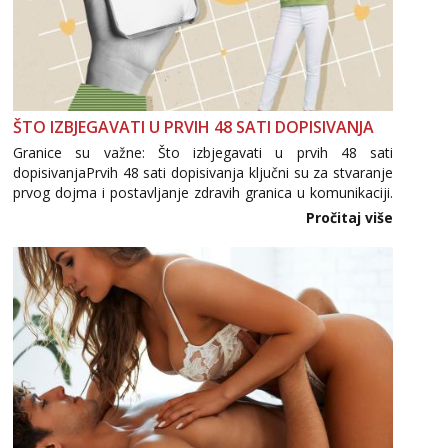
ŠTO IZBJEGAVATI U PRVIH 48 SATI DOPISIVANJA
Granice su važne: Što izbjegavati u prvih 48 sati
dopisivanjaPrvih 48 sati dopisivanja ključni su za stvaranje
prvog dojma i postavljanje zdravih granica u komunikaciji.
Važno je izbjeći prebrzo otkrivanje osobnih ili intimnih
Pročitaj više
informacija, jer nepoznata osoba još nije zaslužila to
povjerenje. Takođe...