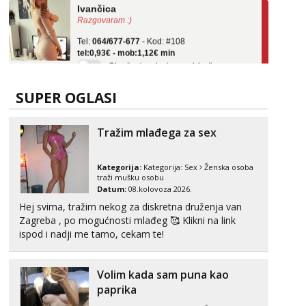
Razgovaram :)
Tel:
064/677-677
- Kod: #108
tel:0,93€ - mob:1,12€ min
Obavijesti me kada se oslobodi
Zara
Čekam tvoj poziv!
SUPER OGLASI
Tel:
064/677-677
- Kod: #123
tel:0,93€ - mob:1,12€ min
Tražim mlađega za sex
Anđela
Čekam tvoj poziv!
Kategorija:
Kategorija:
Sex
Ženska osoba
traži mušku osobu
Tel:
064/677-677
- Kod: #142
Datum:
08.kolovoza 2026.
tel:0,93€ - mob:1,12€ min
Hej svima, tražim nekog za diskretna druženja van
Zagreba , po mogućnosti mlađeg 🥰 Klikni na link
Liliana
ispod i nadji me tamo, cekam te!
Razgovaram :)
Tel:
064/677-677
- Kod: #69
tel:0,93€ - mob:1,12€ min
Volim kada sam puna kao
Obavijesti me kada se oslobodi
paprika
Biljana