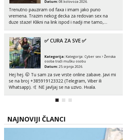
Datum:
08.kolovoza 2026.
Trenutno pauziram od faxa i imam jako puno
Zara
vremena. Trazim nekog decka za redovan sex na
Čekam tvoj poziv!
duze staze! Klikni na link ispod i nadji me tamo,
Tel:
064/677-677
- Kod: #123
cekam te!
tel:0,93€ - mob:1,12€ min
✅ CURA ZA SVE ✅
Anđela
Čekam tvoj poziv!
Kategorija:
Kategorija:
Cyber sex
Ženska
Tel:
064/677-677
- Kod: #142
osoba traži mušku osobu
tel:0,93€ - mob:1,12€ min
Datum:
25.srpnja 2026.
Hej hej. 🤭 Tu sam za sve vrste online zabave. Javi mi
se na broj +385919123322 (Telegram, Viber ili
Whatsapp). 🤙 NE javljaj se na uzivo. Hvala.
NAJNOVIJI ČLANCI