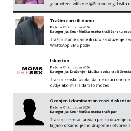
guaranteed with me.🤩European girl with e
cause i need to stay healthy because actin
Tražim curu ili damu
Datum
: 01.kolovoza 2026.
Kategorija:
Sex
Muška osoba traži žensku oso
Tražim starije dame ili curu za druženje 
WhatsApp SMS poziv
Iskustvo
Datum
: 01.kolovoza 2026.
Kategorija:
Druženje
Muška osoba traži žensk
Trazim zensku osobu da me nauci onome s
ovdje ako mislis da ti to mozes
Ozenjen i dominantan trazi diskretan
Datum
: 01.kolovoza 2026.
Kategorija:
Sex
Muška osoba traži par
Trazim diskretan uredan par za druzenje na
lagano drkamo jedno drugome i otvoren sa