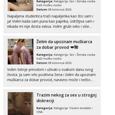
Kategorija:
Kategorija:
Sex
Ženska osoba
Razgovaram :)
traži mušku osobu
Datum:
08.kolovoza 2026.
Tel:
064/677-677
- Kod: #132
Napaljena studentica traži napaljenka kao što sam i
tel:0,93€ - mob:1,12€ min
ja! Volim kada sam puna kao paprika, izdržljiva sam i
Obavijesti me kada se oslobodi
nikada mi nije dosta seksa. Volim grubi seks i više
Monika
puta dnevno bilo kad i bilo gdje zato se javi što prije
Razgovaram :)
da me isprobaš Klikni na link ispod i nadji me tamo,
Želim da upoznam muškarca
cekam te!
Tel:
064/677-677
- Kod: #133
za dobar provod 💋🌺
tel:0,93€ - mob:1,12€ min
Obavijesti me kada se oslobodi
Kategorija:
Kategorija:
Sex
Ženska osoba
traži mušku osobu
Martina
Datum:
08.kolovoza 2026.
Razgovaram :)
Volim šetnje prirodom i uživati u svakom danu svog
Tel:
064/677-677
- Kod: #110
života. Ja sam vrlo pozitivna žena i želim da upoznam
tel:0,93€ - mob:1,12€ min
muškarca za dobar provod, naravno može i nešto
Obavijesti me kada se oslobodi
više.💋🌺 Klikni na link ispod i nadji me tamo, cekam
te!
Ivančica
Trazim nekog za sex u strogoj
Razgovaram :)
diskreciji
Tel:
064/677-677
- Kod: #108
Kategorija:
Kategorija:
Osobni kontakti
tel:0,93€ - mob:1,12€ min
ONA
Obavijesti me kada se oslobodi