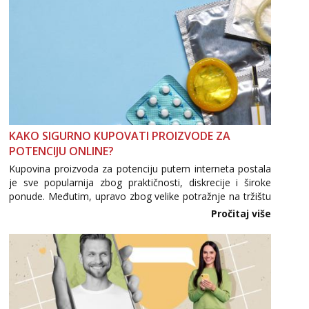
KAKO SIGURNO KUPOVATI PROIZVODE ZA
POTENCIJU ONLINE?
Kupovina proizvoda za potenciju putem interneta postala
je sve popularnija zbog praktičnosti, diskrecije i široke
ponude. Međutim, upravo zbog velike potražnje na tržištu
se pojavljuju i brojni krivotvoreni proizvodi, nepouzdane
Pročitaj više
internetske trgovine te proizvodi nepoznatog podrijetla. ...