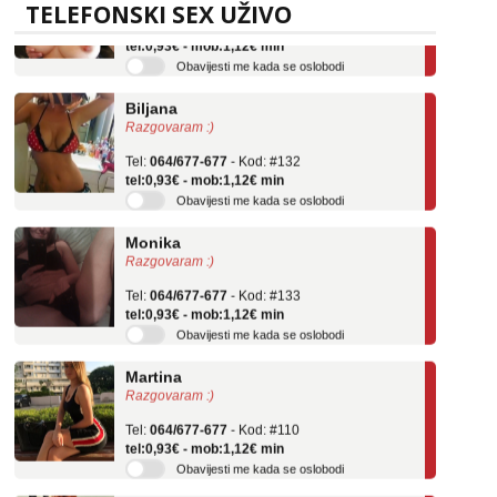
Tel:
064/677-677
- Kod: #69
TELEFONSKI SEX UŽIVO
tel:0,93€ - mob:1,12€ min
Obavijesti me kada se oslobodi
Biljana
Razgovaram :)
Tel:
064/677-677
- Kod: #132
tel:0,93€ - mob:1,12€ min
Obavijesti me kada se oslobodi
Monika
Razgovaram :)
Tel:
064/677-677
- Kod: #133
tel:0,93€ - mob:1,12€ min
Obavijesti me kada se oslobodi
Martina
Razgovaram :)
Tel:
064/677-677
- Kod: #110
tel:0,93€ - mob:1,12€ min
Obavijesti me kada se oslobodi
Ivančica