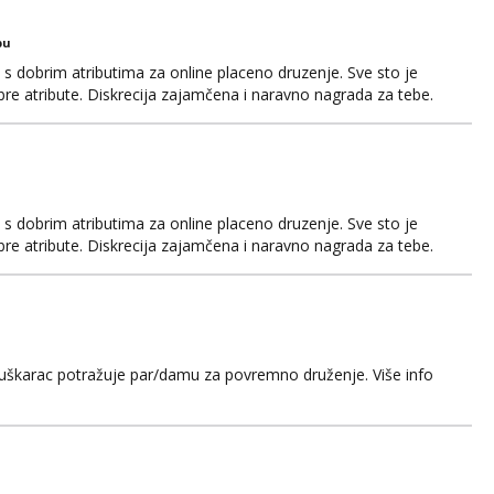
bu
 s dobrim atributima za online placeno druzenje. Sve sto je
obre atribute. Diskrecija zajamčena i naravno nagrada za tebe.
il.com ili na telegram @nepoznatnetko. Ili ako ima koji
jkama koje posjeduje ili poznaje neku neka se javi t...
 s dobrim atributima za online placeno druzenje. Sve sto je
obre atribute. Diskrecija zajamčena i naravno nagrada za tebe.
il.com ili na telegram @nepoznatnetko. Ili ako ima koji
jkama koje posjeduje ili poznaje neku neka se javi t...
muškarac potražuje par/damu za povremno druženje. Više info