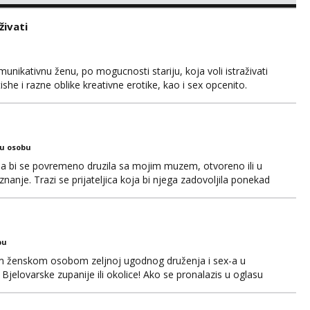
robati ili masta o tako necemu. Ja sam nepusac, cist, uredan i
a Rijeke lp
živati
unikativnu ženu, po mogucnosti stariju, koja voli istraživati
she i razne oblike kreativne erotike, kao i sex opcenito.
. Iskustvo, godine, izgled nisu presudni, kao niti cinjenica
 u monotoniju svakodnevnice. Ono što mi je važ...
ku osobu
ja bi se povremeno druzila sa mojim muzem, otvoreno ili u
nanje. Trazi se prijateljica koja bi njega zadovoljila ponekad
 Ocekujem te. Hvala
bu
om ženskom osobom zeljnoj ugodnog druženja i sex-a u
Bjelovarske zupanije ili okolice! Ako se pronalazis u oglasu
pp/viber/sms! 099 746 2081