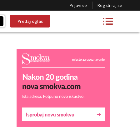
Prijavi se
Registriraj se
Predaj oglas
Liliana
Razgovaram :)