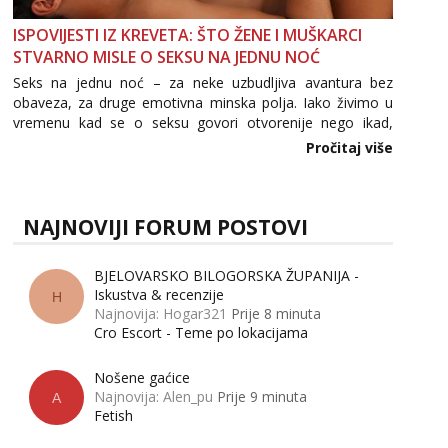
ISPOVIJESTI IZ KREVETA: ŠTO ŽENE I MUŠKARCI
STVARNO MISLE O SEKSU NA JEDNU NOĆ
Seks na jednu noć – za neke uzbudljiva avantura bez
obaveza, za druge emotivna minska polja. Iako živimo u
vremenu kad se o seksu govori otvorenije nego ikad,
tema „jedne noći strasti“ i dalje izaziva burne rasprave. Što
Pročitaj više
zapravo misle žene, a što muškarci? Jesu...
NAJNOVIJI FORUM POSTOVI
BJELOVARSKO BILOGORSKA ŽUPANIJA -
Iskustva & recenzije
H
Najnovija: Hogar321
Prije 8 minuta
Cro Escort - Teme po lokacijama
Nošene gaćice
Najnovija: Alen_pu
Prije 9 minuta
A
Fetish