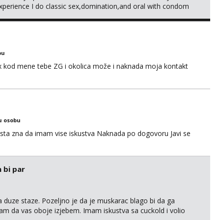
xperience I do classic sex,domination,and oral with condom
g and also my own health 😘 i dont do anal or kissing
bu
sex kod mene tebe ZG i okolica može i naknada moja kontakt
u osobu
ta zna da imam vise iskustva Naknada po dogovoru Javi se
 bi par
 duze staze. Pozeljno je da je muskarac blago bi da ga
m da vas oboje izjebem. Imam iskustva sa cuckold i volio