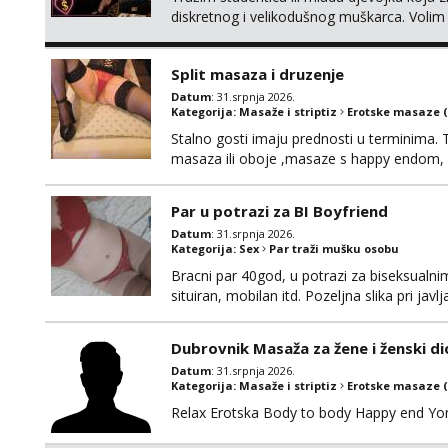
diskretnog i velikodušnog muškarca. Volim r
zajedničke trenutke. Bez igrica i drame – s
samouvjerena i znaš što želiš, javi se. Diskr
Split masaza i druzenje
Datum
: 31.srpnja 2026.
Kategorija:
Masaže i striptiz
Erotske masaze 
Stalno gosti imaju prednosti u terminima. T
masaza ili oboje ,masaze s happy endom, i
za info maserkasplit96@gmail.com ili poša
2 ujutro ili kasnije🤦🏼‍♀️ali nećete dobiti o
Par u potrazi za BI Boyfriend
Datum
: 31.srpnja 2026.
Kategorija:
Sex
Par traži mušku osobu
Bracni par 40god, u potrazi za biseksualni
situiran, mobilan itd. Pozeljna slika pri javlj
Dubrovnik Masaža za žene i ženski di
Datum
: 31.srpnja 2026.
Kategorija:
Masaže i striptiz
Erotske masaze 
Relax Erotska Body to body Happy end Yo