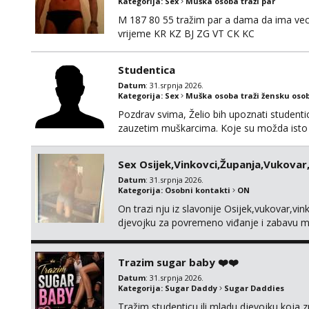
Kategorija:
Sex
Muška osoba traži par
M 187 80 55 tražim par a dama da ima vece
vrijeme KR KZ BJ ZG VT CK KC
Studentica
Datum
: 31.srpnja 2026.
Kategorija:
Sex
Muška osoba traži žensku oso
Pozdrav svima, Želio bih upoznati studenticu
zauzetim muškarcima. Koje su možda isto u
sređeni život, ali poprilično zauzeti raspor
i od tebe. Potrebna je diskrecija i međusobn
Sex Osijek,Vinkovci,Županja,Vukovar
Datum
: 31.srpnja 2026.
Kategorija:
Osobni kontakti
ON
On trazi nju iz slavonije Osijek,vukovar,
djevojku za povremeno viđanje i zabavu mo
podrucje SLAVONIJE …ako ima neka djevojk
Trazim sugar baby ❤️❤️
Datum
: 31.srpnja 2026.
Kategorija:
Sugar Daddy
Sugar Daddies
Tražim studenticu ili mladu djevojku koja zn