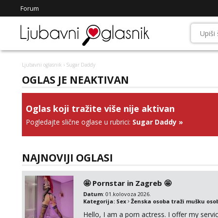
Forum
Ljubavni oglasnik
› Sugar Daddy
OGLAS JE NEAKTIVAN
Oglas koji tražite više nije aktivan
Pogledajte slične oglase u rubrici:
Sugar Daddy
»
NAJNOVIJI OGLASI
🤩 Pornstar in Zagreb 🤩
Datum
: 01.kolovoza 2026.
Kategorija:
Sex
Ženska osoba traži mušku oso
Hello, I am a porn actress. I offer my serv