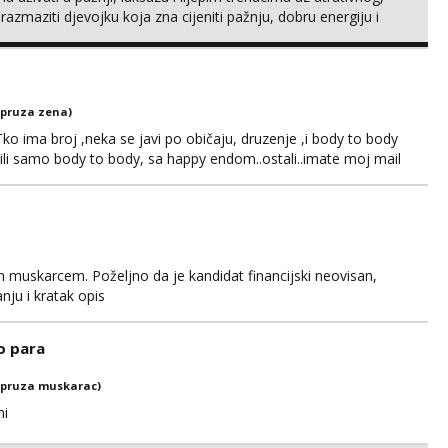
azmaziti djevojku koja zna cijeniti pažnju, dobru energiju i
amo iskren dogovor, privlačnost i uživanje u životu. Ako si
etnost mi je jako bitna...
(pruza zena)
ko ima broj ,neka se javi po običaju, druzenje ,i body to body
li samo body to body, sa happy endom..ostali..imate moj mail
ljite upit na WhatsApp 0958296578 (neki od vas salju poruke u
dgovor u to vrime vec 9 do 21) odno...
m muskarcem. Poželjno da je kandidat financijski neovisan,
anju i kratak opis
o para
(pruza muskarac)
ni