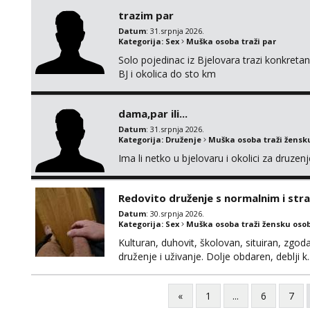
trazim par
Datum
: 31.srpnja 2026.
Kategorija:
Sex
Muška osoba traži par
Solo pojedinac iz Bjelovara trazi konkret
BJ i okolica do sto km
dama,par ili...
Datum
: 31.srpnja 2026.
Kategorija:
Druženje
Muška osoba traži žensk
Ima li netko u bjelovaru i okolici za druze
Redovito druženje s normalnim i st
Datum
: 30.srpnja 2026.
Kategorija:
Sex
Muška osoba traži žensku oso
Kulturan, duhovit, školovan, situiran, zgod
druženje i uživanje. Dolje obdaren, deblji k
redovito (ako zelite uz diskreciju) kod men
u sexu, bez tabua i limita, otvoren i komun
«
1
...
6
7